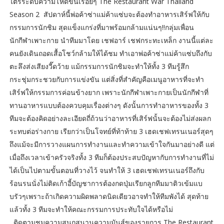
ไตร่ระดับความโหดขึ้นเรื่อยๆ The Restaurant War Thailand
Season 2 สัปดาห์นี้พ่อค้าซ่าแม่ค้าแซ่บจะต้องทำอาหารเสิร์ฟให้กับ
กรรมการนักชิม สุดแข็งแกร่งที่มาพร้อมกล้ามแน่นๆ!!กลุ่มเพื่อน
นักกีฬาเพาะกาย นำทีมมาโดย เชฟอาร์ เชฟกระทะเหล็ก งานนี้แต่ละ
คนยังเดินถอดเสื้อโชว์กล้ามให้ได้ชม ทำเอาพ่อค้าซ่าแม่ค้าแซ่บถึงกับ
ตะลึงส่งเสียงวี๊ดว้าย แม้กรรมการนักชิมจะทำให้ทั้ง 3 ทีมรู้สึก
กระชุ่มกระชวยกับการแข่งขัน แต่สิ่งที่สำคัญคือเมนูอาหารที่จะทำ
เสิร์ฟให้กรรมการค่อนข้างยาก เพราะนักกีฬาเพาะกายเป็นนักกีฬาที่
ทานอาหารแบบต้องควบคุมเรื่องต่างๆ ดังนั้นการทำอาหารของทั้ง 3
ทีมจะต้องคิดอย่างละเอียดถี่ถ้วนว่าอาหารที่เสิร์ฟนั้นจะต้องไม่ส่งผลก
ระทบต่อร่างกาย เรียกว่าเป็นโจทย์ที่ท้าท้าย 3 เฮดเชฟเทรนเนอร์สุดๆ
ถึงแม้จะมีการวางแผนการทำงานและทำความเข้าใจกันมาอย่างดี แต่
เมื่อถึงเวลาเข้าครัวจริงทั้ง 3 ทีมก็ต้องประสบปัญหากับการทำงานที่ไม่
ได้เป็นไปตามขั้นตอนที่วางไว้ จนทำให้ 3 เฮดเชฟเทรนเนอร์ถึงกับ
ร้อนรนนั่งไม่ติดเก้าอี้บัญชาการต้องกดปุ่มเรียกลูกทีมมาติวเข้มแบ
บรัวๆเพราะถ้าเกิดความผิดพลาดนิดเดียวอาจทำให้ทีมพังได้ สุดท้าย
แล้วทั้ง 3 ทีมจะทำให้คณะกรรมการประทับใจได้หรือไม่
ติดตามชมความสนุกสนานความมันส์ของรายการ The Restaurant