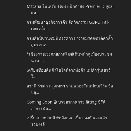
Mittaria ในเครือ T&B ผนึกกำลัง Premier Digital
แล...
กรมพัฒนาธุรกิจการค้า จัดกิจกรรม GURU Talk
เผยเคล็ด...
กรมศิลป์ชวนชมนิทรรศการ “จากมรดกชาติค่าล้ำ
สู่มรดกค...
*เชียงรายเร่งศักยภาพไมซ์เดินหน้าสู่เมืองประชุม
นานา...
เตรียมช้อปสินค้าไฮไลท์จากพ่อค้า แม่ค้ารุ่นเยาว์
ใ...
อวานี รัชดา กรุงเทพฯ ร่วมฉลองวันแม่กับเวิร์คช้อ
ปสุ...
Coming Soon 🎬 บรรยากาศการ fitting ซีรีส์
อาการมัน...
เปรี้ยวปากปากมี #หลิงออม เป็นของตัวเองแล้ว
รวม#เจ้...