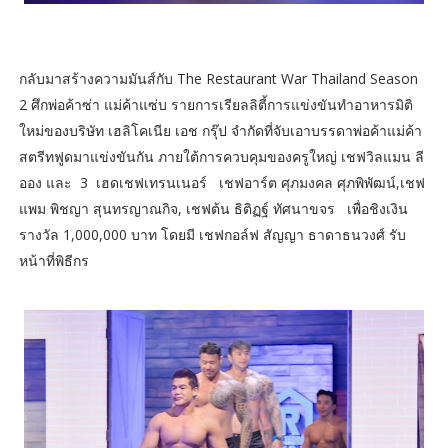
กลับมาสร้างความมันส์กับ The Restaurant War Thailand Season
2 ศึกพ่อค้าซ่า แม่ค้าแซ่บ รายการเรียลลิตี้การแข่งขันทำอาหารมิติ
ใหม่ของบริษัท เฮลิโคเนีย เอช กรุ๊ป จำกัดที่จับเอาบรรดาพ่อค้าแม่ค้า
สตรีทฟูดมาแข่งขันกัน ภายใต้การควบคุมของครูใหญ่ เชฟวิลแมน ลี
ออง และ 3 เฮดเชฟเทรนเนอร์ เชฟอาร์ต ศุภมงคล ศุภพิพัฒน์,เชฟ
แพม พิชญา สุนทรญาณกิจ, เชฟต้น ธิติฏฐ์ ทัศนาขจร เพื่อชิงเงิน
รางวัล 1,000,000 บาท โดยมี เชฟกอล์ฟ สัญญา ธาดาธนวงศ์ รับ
หน้าที่พิธีกร