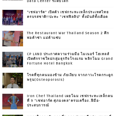
Data Center ระดับโลก
“เชฟอาร์ต” เปิดตัว เชฟกระทะเหล็กประเทศไทย
ครบรสชาติ!!ปะทะ “เชฟฟิลลิป” ทั้งมันส์ทั้งเดือด
The Restaurant War Thailand Season 2 ศึก
พ่อค้าซ่า แม่ค้าแซ่บ
CP LAND ประกาศความร่วมมือ ไมเนอร์ โฮเทลส์
เปิดศักราชใหม่กลุ่มธุรกิจโรงแรม พลิกโฉม Grand
Fortune Hotel Bangkok
โรคที่ทุกคนมองข้าม ภัยเงียบ จากภาวะโรคกระดูก
พรุน(Osteoporosis)
Iron Chef Thailand เผยโฉม เชฟกระทะเหล็กคน
ที่ 9 “เชฟอาร์ต ศุภมงคล”ครบเครื่อง..ฝีมือ-
ประสบการณ์