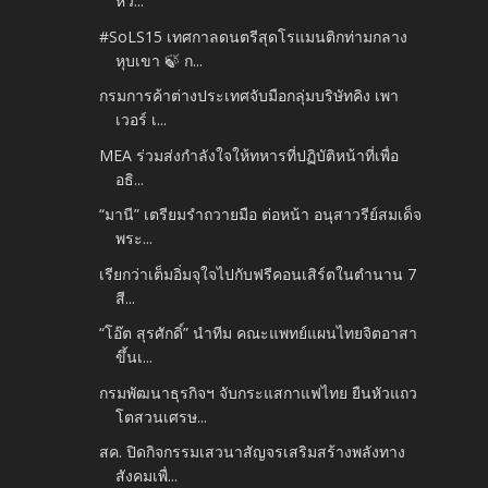
หว...
#SoLS15 เทศกาลดนตรีสุดโรแมนติกท่ามกลาง
หุบเขา 🍃 ก...
กรมการค้าต่างประเทศจับมือกลุ่มบริษัทคิง เพา
เวอร์ เ...
MEA ร่วมส่งกำลังใจให้ทหารที่ปฏิบัติหน้าที่เพื่อ
อธิ...
“มานี” เตรียมรำถวายมือ ต่อหน้า อนุสาวรีย์สมเด็จ
พระ...
เรียกว่าเต็มอิ่มจุใจไปกับฟรีคอนเสิร์ตในตำนาน 7
สี...
“โอ๊ต สุรศักดิ์” นำทีม คณะแพทย์แผนไทยจิตอาสา
ขึ้นเ...
กรมพัฒนาธุรกิจฯ จับกระแสกาแฟไทย ยืนหัวแถว
โตสวนเศรษ...
สค. ปิดกิจกรรมเสวนาสัญจรเสริมสร้างพลังทาง
สังคมเพื่...