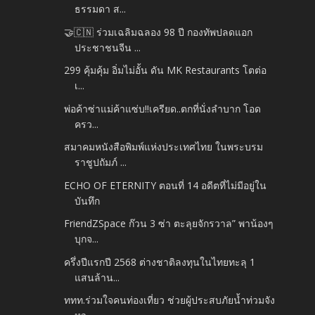
ธรรมดา ส...
🤝🇨🇳 ร่วมเฉลิมฉลอง 98 ปี กองทัพปลดแอก
ประชาชนจีน ...
299 คุ้มคุ้ม อิ่มไม่อั้น ดัน MK Restaurants โตต่อ
เ...
พ่อค้าซ่าแม่ค้าแซ่บ!!เครียด..ตกที่นั่งลำบาก โอด
ครว...
สมาคมหนังสือพิมพ์แห่งประเทศไทย ในพระบรม
ราชูปถัมภ์ ...
ECHO OF ETERNITY ตอนที่ 14 อดีตที่ไม่มีอยู่ใน
บันทึก
FriendZSpace ก๊วน 3 ซ่า ตะลุยจักรวาล” พาน้องๆ
บุกจ...
ครึ่งปีแรกปี 2568 ต่างชาติลงทุนในไทยทะลุ 1
แสนล้าน...
ททท.ร่วมใจคนท่องเที่ยว ช่วยผู้ประสบภัยน้ำท่วมจัง