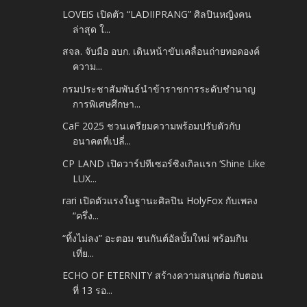
LOVEiS เปิดตัว “LADIIPRANG” ศิลปินหญิงคน
ล่าสุด ใ...
สจล. จับมือ อบก. เดินหน้าขับเคลื่อนถ่ายทอดองค์
ความ...
กรมประชาสัมพันธ์นำข้าราชการระดับชำนาญ
การพิเศษศึกษา...
CaF 2025 ชวนเตรียมความพร้อมปรับตัวกับ
อนาคตที่เปลี่...
CP LAND เปิดวาร์ปทีเซอร์ซิงเกิลแรก ‘Shine Like
LUX...
rari เปิดตัวแรงในฐานะศิลปิน HolyFox กับเพลง
“ครึ่ง...
“ทิ้งไม่ลง” อะตอม ชนกันต์อัลบั้มใหม่ พร้อมกิน
เที่ย...
ECHO OF ETERNITY สร้างความสนุกต่อ กับตอน
ที่ 13 รอ...