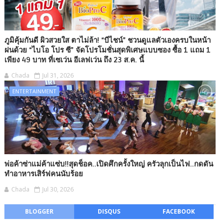
ภูมิคุ้มกันดี ผิวสวยใส ตาไม่ล้า! “บีไชน์” ชวนดูแลตัวเองครบในหน้า
ฝนด้วย “ไบโอ โปร ซี” จัดโปรโมชั่นสุดพิเศษแบบซอง ซื้อ 1 แถม 1
เพียง 49 บาท ที่เซเว่น อีเลฟเว่น ถึง 23 ส.ค. นี้
Chada
Jul 31, 2026
ENTERTAINMENT
พ่อค้าซ่าแม่ค้าแซ่บ!!สุดช็อค..เปิดศึกครั้งใหญ่ ครัวลุกเป็นไฟ..กดดัน
ทำอาหารเสิร์ฟคนนับร้อย
Chada
Jul 30, 2026
BLOGGER
DISQUS
FACEBOOK