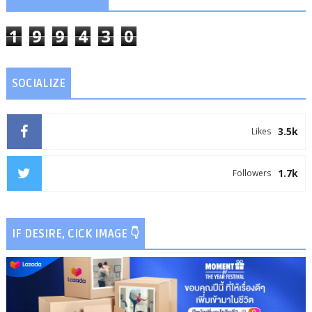
1
9
9
4
3
0
SOCIALIZE
3.5k
Likes
1.7k
Followers
IF DESIRE, CICK IMAGE 👇