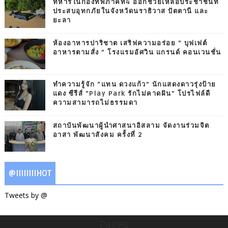
ทหารในกองทัพภาคที่4 ออกช่วยเหลือประชาชนที่
ประสบอุทกภัยในจังหวัดนราธิวาส ปัตตานี และ
ยะลา
ห้องอาหารปาริชาต เสริฟความอร่อย “ บุฟเฟต์
อาหารตามสั่ง ” โรงแรมอัศวิน แกรนด์ คอนเวนชั่น
ทำความรู้จัก “แทน ดวงแก้ว” นักแสดงดาวรุ่งป้าย
แดง ซีรีส์ “Play Park รักไม่คาดฝัน” โปรไฟล์ดี
ความสามารถไม่ธรรมดา
สถาบันพัฒนาผู้นำศาสนาอิสลาม จัดงานร่วมจิต
อาสา พัฒนาสังคม ครั้งที่ 2
@IIIIIIIIHOT
Tweets by @
Pages