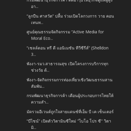
อา...
“ลูกปืน ศาสวัต” ปลื้ม ร่วมเปิดโลกวงการ วาย คอน
เทนท...
ศูนย์คุณธรรมจัดกิจกรรม “Active Media for
Moral Eco...
“เชลล์ดอน ทรี ดี แอนิเมชัน ทีวีซีรีส์” (Shelldon
3...
พังงา-รมว.สาธารณสุข เปิดโครงการบริการทุก
ช่วงวัย ด้...
พังงา-จัดกิจกรรมการท่องเที่ยวเชิงวัฒนธรรมสาน
สัมพัน...
กรมพัฒนาธุรกิจการค้า เตือนผู้ประกอบการไทยให้
ความสำ...
มัดรวมอีเวนต์ถูกใจสายแดนซ์ที่เอ็ม บี เค เซ็นเตอร์
“บีไชน์” เปิดตัววิตามินซีใหม่ "ไบโอ โปร ซี" วิตา
มิ...