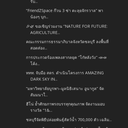
รับ...
“FriendZSpace ก๊วน 3 ซ่า ตะลุยจักรวาล” พา
น้องๆ บุก...
🎉🌿 ขอเชิญร่วมงาน “NATURE FOR FUTURE:
AGRICULTURE...
คณะกรรมการธรรมาภิบาลจังหวัดชลบุรี ลงพื้นที่
สอดส่อง...
การประกวดร้องเพลงสากลยุค "โก๋หลังวัง" 📣📣
โค้ง...
ททท. จับมือ สดร. ดำเนินโครงการ AMAZING
DARK SKY IN...
“มหาวิทยาลัยบูรพา–มูลนิธิเสนาะ อูนากูล” จัด
สัมมนาใ...
ฮีโน่ ย้ำศักยภาพรถบรรทุกคุณภาพ จัดงานมอบ
รางวัล “1&...
ชลบุรีจัดพิธีปล่อยพันธุ์สัตว์น้ำ 700,000 ตัว เฉลิม...