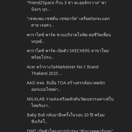
“FriendZSpace ก๊วน 3 ซ่า ตะลุยจักรวาล” พา
น้องๆ บุก...
“เชฟแพม-เชฟต้น-เชฟอาร์ต” เครียด!!อกจะแตก
ตาย เจอคว...
พาราไดซ์ พาร์ค ชวนบริจาคโลหิต ต่อชีวิตเพื่อน
มนุษย์...
พาราไดซ์ พาร์ค เปิดตัว SKECHERS สาขาใหม่
พร้อมโปรแ...
Acer คว้ารางวัลMarketeer No.1 Brand
Thailand 2025 ...
AAD สจล. จับมือ TOA สร้างสรรค์อนาคตนัก
ออกแบบไทยผ่า...
MILKLAB ร่วมส่งเสริมผลักดันวัฒนธรรมคาเฟ่ใน
ไทยกับงา...
Baby Bull กลับมาอีกครั้งในรอบ 20 ปี! พร้อม
ซิงเกิลใ...
DMT เปิดตัวโครงการนำร่อง “ทำนาลดคาร์บอน”