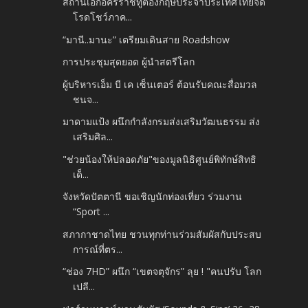
สถานเอกอัครราชทูตอังกฤษประจำประเทศไทยจัด
โรดโชว์ภาค...
“มานี..มานะ” เตรียมเดินสาย Roadshow
การประชุมสุดยอด ผู้นำสตรีโลก
ผู้บริหารเอ็ม บี เค เซ็นเตอร์ ต้อนรับคณะสื่อมวล
ชนจ...
มาดามแป้ง ผนึกกำลังกรมส่งเสริมวัฒนธรรม ส่ง
เสริมศิล...
"ช่วยน้องให้ปลอดภัย"ของมูลนิธิศูนย์พิทักษ์สิทธิ
เด็...
จังหวัดปัตตานี ขอเชิญนักท่องเที่ยว ร่วมงาน
“Sport ...
สภากาชาดไทย ชวนทุกท่านร่วมสัมผัสกับประสบ
การณ์ที่ตร...
“ช่อง 7HD” ผนึก “เขตจตุจักร” ลุย ! "คนปรับ โลก
เปลี...