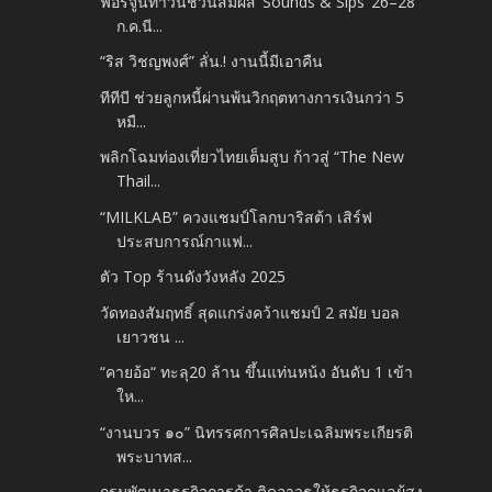
ฟอร์จูนทาวน์ชวนสัมผัส ‘Sounds & Sips’ 26–28
ก.ค.นี...
“ริส วิชญพงศ์” ลั่น.! งานนี้มีเอาคืน
ทีทีบี ช่วยลูกหนี้ผ่านพ้นวิกฤตทางการเงินกว่า 5
หมื...
พลิกโฉมท่องเที่ยวไทยเต็มสูบ ก้าวสู่ “The New
Thail...
“MILKLAB” ควงแชมป์โลกบาริสต้า เสิร์ฟ
ประสบการณ์กาแฟ...
ตัว Top ร้านดังวังหลัง 2025
วัดทองสัมฤทธิ์ สุดแกร่งคว้าแชมป์ 2 สมัย บอล
เยาวชน ...
“คายอ้อ“ ทะลุ20 ล้าน ขึ้นแท่นหน้ง อันดับ 1 เข้า
ให...
“งานบวร ๑๐” นิทรรศการศิลปะเฉลิมพระเกียรติ
พระบาทส...
กรมพัฒนาธุรกิจการค้า ติดอาวุธให้ธุรกิจดูแลผู้สูง