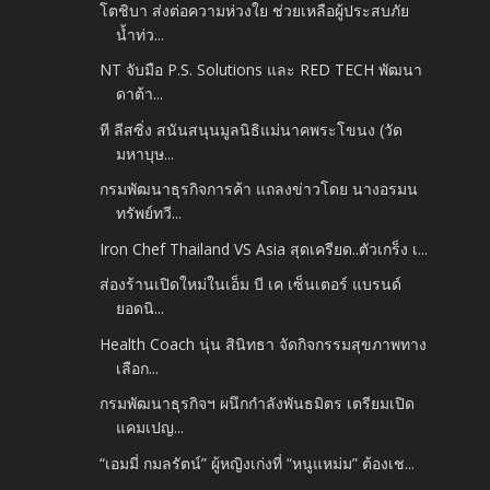
โตชิบา ส่งต่อความห่วงใย ช่วยเหลือผู้ประสบภัย
น้ำท่ว...
NT จับมือ P.S. Solutions และ RED TECH พัฒนา
ดาต้า...
ที ลีสซิ่ง สนันสนุนมูลนิธิแม่นาคพระโขนง (วัด
มหาบุษ...
กรมพัฒนาธุรกิจการค้า แถลงข่าวโดย นางอรมน
ทรัพย์ทวี...
Iron Chef Thailand VS Asia สุดเครียด..ตัวเกร็ง เ...
ส่องร้านเปิดใหม่ในเอ็ม บี เค เซ็นเตอร์ แบรนด์
ยอดนิ...
Health Coach นุ่น สินิทธา จัดกิจกรรมสุขภาพทาง
เลือก...
กรมพัฒนาธุรกิจฯ ผนึกกำลังพันธมิตร เตรียมเปิด
แคมเปญ...
“เอมมี่ กมลรัตน์” ผู้หญิงเก่งที่ “หนูแหม่ม” ต้องเช...