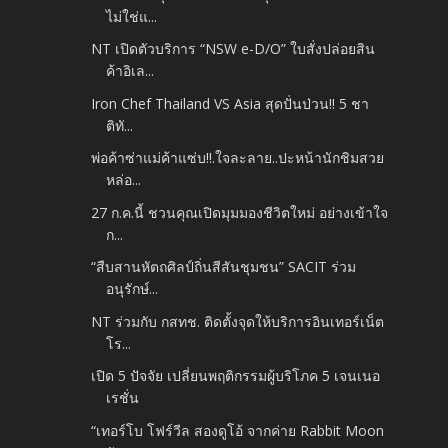
ไม่ใช่แ...
NT เปิดตัวบริการ “NSW e-D/O” ใบสั่งปล่อยสิน
ค้าอิเล...
Iron Chef Thailand VS Asia สุดปั่นป่วน!! 5 ชา
ติทั...
พ่อค้าซ่าแม่ค้าแซ่บ!!.ใจละลาย..ปะหน้านักชิมสวย
หล่อ...
27 ก.ค.นี้ ชวนคุณเปิดมุมมองชีวิตใหม่ อย่างเข้าใจ
ก...
“สืบสานหัตถศิลป์ถิ่นสีสันชุมชน” SACIT ร่วม
อนุรักษ์...
NT ร่วมกับ กสทช. ติดตั้งจุดให้บริการอินเทอร์เน็ต
โร...
เปิด 5 ปัจจัย เปลี่ยนพฤติกรรมผู้บริโภค 5 เจนเนอ
เรชั่น
“เทอร์โบ โฟร์วีล สองดูโอ้ จากค่าย Rabbit Moon