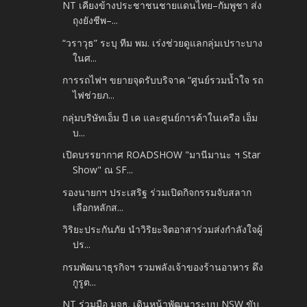
NT เคียงข้างประชาชนชายแดนไทย–กัมพูชา ส่ง
ถุงยังชีพ–...
“วราวุธ” ระบุ ทีม พม. เร่งช่วยดูแลกลุ่มเปราะบาง
ในศ...
การรถไฟฯ ขยายจุดรับบริจาค “ศูนย์รวมน้ำใจ รถ
ไฟช่วยภ...
กลุ่มบริษัทเอ็ม บี เค และศูนย์การค้าในเครือ เอ็ม
บ...
เปิดบรรยากาศ ROADSHOW "มานีมานะ ฯ Star
Show" ณ SF...
รองนายกฯ ประเสริฐ ร่วมเปิดกิจกรรมจับสลาก
เลือกหลักส...
วิริยะประกันภัย นำวิริยะจิตอาสาร่วมส่งกำลังใจผู้
ปร...
กรมพัฒนาธุรกิจฯ รวมพลังเจ้าของร้านอาหาร ดึง
กูรูต...
NT ร่วมมือ มจธ. เดินหน้าพัฒนาระบบ NSW ขับ