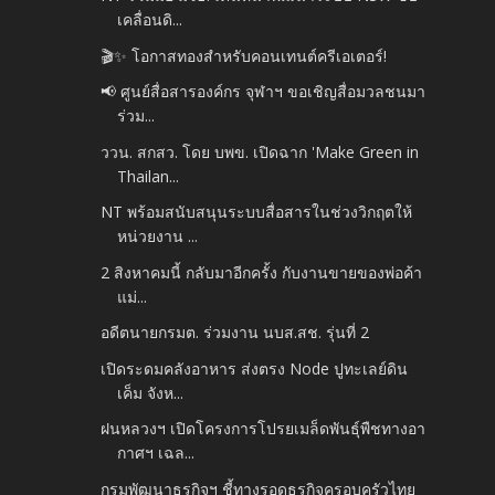
เคลื่อนดิ...
🎬✨ โอกาสทองสำหรับคอนเทนต์ครีเอเตอร์!
📢 ศูนย์สื่อสารองค์กร จุฬาฯ ขอเชิญสื่อมวลชนมา
ร่วม...
ววน. สกสว. โดย บพข. เปิดฉาก 'Make Green in
Thailan...
NT พร้อมสนับสนุนระบบสื่อสารในช่วงวิกฤตให้
หน่วยงาน ...
2 สิงหาคมนี้ กลับมาอีกครั้ง กับงานขายของพ่อค้า
แม่...
อดีตนายกรมต. ร่วมงาน นบส.สช. รุ่นที่ 2
เปิดระดมคลังอาหาร ส่งตรง Node ปูทะเลย์ดิน
เค็ม จังห...
ฝนหลวงฯ เปิดโครงการโปรยเมล็ดพันธุ์พืชทางอา
กาศฯ เฉล...
กรมพัฒนาธุรกิจฯ ชี้ทางรอดธุรกิจครอบครัวไทย