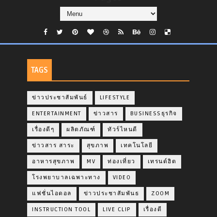
TAGS
ข่าวประชาสัมพันธ์
LIFESTYLE
ENTERTAINMENT
ข่าวสาร
BUSINESSธุรกิจ
เรื่องดีๆ
ผลิตภัณฑ์
ทัวร์ไหนดี
ข่าวสาร สาระ
สุขภาพ
เทคโนโลยี
อาหารสุขภาพ
MV
ท่องเที่ยว
เทรนด์ฮิต
โรงพยาบาลเฉพาะทาง
VIDEO
แฟชั่นไอดอล
ข่าวประชาสัมพันธ
ZOOM
INSTRUCTION TOOL
LIVE CLIP
เรื่องดี