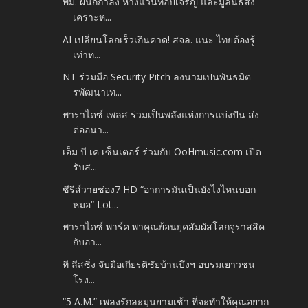
พม. ผนึกกำลัง ห้างแว่นท็อปเจริญ และมูลนิธิสง
เคราะห...
AI เปลี่ยนโลกเร็วเกินคาด! สจล. แนะ ไทยต้องรู้
เท่าท...
NT ร่วมมือ Security Pitch ลงนามเปนพันธมิต
รพัฒนาเท...
พาราไดซ์ เพลส ร่วมเป็นพลังแห่งการแบ่งปัน ส่ง
ต่ออนา...
เอ็ม บี เค เซ็นเตอร์ ร่วมกับ OoHmusic.com เปิด
รับส...
ซีรีส์วายช่อง7 HD “อาการมันเป็นยังไงไหนบอก
หมอ“ Lot...
พาราไดซ์ พาร์ค พาคุณย้อนยุคสัมผัสโลกจูราสสิค
กับอา...
ที ลีสซิ่ง จับมือเกียรติชัยบ้านบึงฯ อบรมเยาวชน
โรง...
“5 A.M.” เพลงรักละมุนยามเช้า ที่จะทำให้คุณอยาก