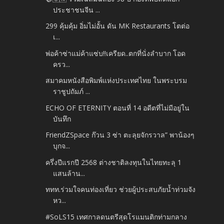
ประชาชนจีน ...
299 คุ้มคุ้ม อิ่มไม่อั้น ดัน MK Restaurants โตต่อ
เ...
พ่อค้าซ่าแม่ค้าแซ่บ!!เครียด..ตกที่นั่งลำบาก โอด
ครว...
สมาคมหนังสือพิมพ์แห่งประเทศไทย ในพระบรม
ราชูปถัมภ์ ...
ECHO OF ETERNITY ตอนที่ 14 อดีตที่ไม่มีอยู่ใน
บันทึก
FriendZSpace ก๊วน 3 ซ่า ตะลุยจักรวาล” พาน้องๆ
บุกจ...
ครึ่งปีแรกปี 2568 ต่างชาติลงทุนในไทยทะลุ 1
แสนล้าน...
ททท.ร่วมใจคนท่องเที่ยว ช่วยผู้ประสบภัยน้ำท่วมจัง
หว...
#SoLS15 เทศกาลดนตรีสุดโรแมนติกท่ามกลาง