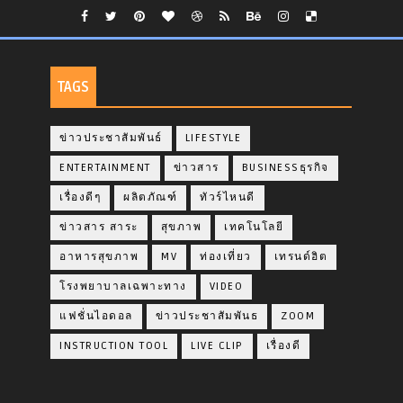
TAGS
ข่าวประชาสัมพันธ์
LIFESTYLE
ENTERTAINMENT
ข่าวสาร
BUSINESSธุรกิจ
เรื่องดีๆ
ผลิตภัณฑ์
ทัวร์ไหนดี
ข่าวสาร สาระ
สุขภาพ
เทคโนโลยี
อาหารสุขภาพ
MV
ท่องเที่ยว
เทรนด์ฮิต
โรงพยาบาลเฉพาะทาง
VIDEO
แฟชั่นไอดอล
ข่าวประชาสัมพันธ
ZOOM
INSTRUCTION TOOL
LIVE CLIP
เรื่องดี