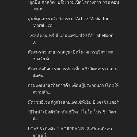
“ลูกปืน ศาสวัต” ปลื้ม ร่วมเปิดโลกวงการ วาย คอน
เทนท...
ศูนย์คุณธรรมจัดกิจกรรม “Active Media for
Moral Eco...
“เชลล์ดอน ทรี ดี แอนิเมชัน ทีวีซีรีส์” (Shelldon
3...
พังงา-รมว.สาธารณสุข เปิดโครงการบริการทุก
ช่วงวัย ด้...
พังงา-จัดกิจกรรมการท่องเที่ยวเชิงวัฒนธรรมสาน
สัมพัน...
กรมพัฒนาธุรกิจการค้า เตือนผู้ประกอบการไทยให้
ความสำ...
มัดรวมอีเวนต์ถูกใจสายแดนซ์ที่เอ็ม บี เค เซ็นเตอร์
“บีไชน์” เปิดตัววิตามินซีใหม่ "ไบโอ โปร ซี" วิตา
มิ...
LOVEiS เปิดตัว “LADIIPRANG” ศิลปินหญิงคน
ล่าสุด ใ...