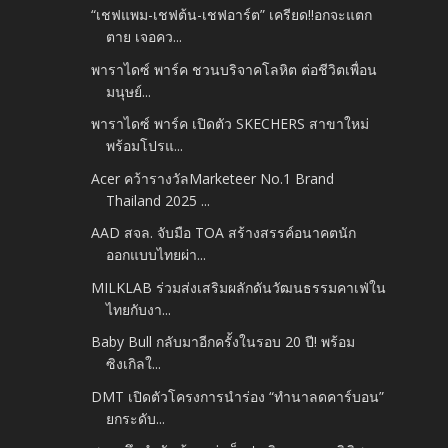
“เชฟแพม-เชฟต้น-เชฟอาร์ต” เครียด!!อกจะแตก
ตาย เจอคว...
พาราไดซ์ พาร์ค ชวนบริจาคโลหิต ต่อชีวิตเพื่อน
มนุษย์...
พาราไดซ์ พาร์ค เปิดตัว SKECHERS สาขาใหม่
พร้อมโปรแ...
Acer คว้ารางวัลMarketeer No.1 Brand
Thailand 2025 ...
AAD สจล. จับมือ TOA สร้างสรรค์อนาคตนัก
ออกแบบไทยผ่า...
MILKLAB ร่วมส่งเสริมผลักดันวัฒนธรรมคาเฟ่ใน
ไทยกับงา...
Baby Bull กลับมาอีกครั้งในรอบ 20 ปี! พร้อม
ซิงเกิลใ...
DMT เปิดตัวโครงการนำร่อง “ทำนาลดคาร์บอน”
ยกระดับ...