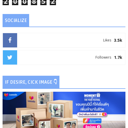
2
0
0
8
5
2
SOCIALIZE
3.5k
Likes
1.7k
Followers
IF DESIRE, CICK IMAGE 👇