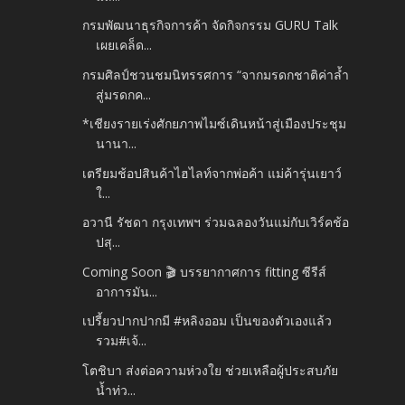
กรมพัฒนาธุรกิจการค้า จัดกิจกรรม GURU Talk
เผยเคล็ด...
กรมศิลป์ชวนชมนิทรรศการ “จากมรดกชาติค่าล้ำ
สู่มรดกค...
*เชียงรายเร่งศักยภาพไมซ์เดินหน้าสู่เมืองประชุม
นานา...
เตรียมช้อปสินค้าไฮไลท์จากพ่อค้า แม่ค้ารุ่นเยาว์
ใ...
อวานี รัชดา กรุงเทพฯ ร่วมฉลองวันแม่กับเวิร์คช้อ
ปสุ...
Coming Soon 🎬 บรรยากาศการ fitting ซีรีส์
อาการมัน...
เปรี้ยวปากปากมี #หลิงออม เป็นของตัวเองแล้ว
รวม#เจ้...
โตชิบา ส่งต่อความห่วงใย ช่วยเหลือผู้ประสบภัย
น้ำท่ว...