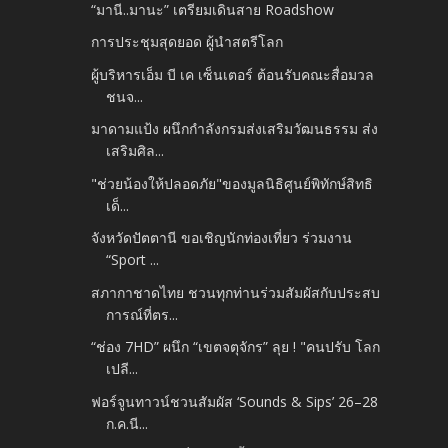
“มานี..มานะ” เตรียมเดินสาย Roadshow
การประชุมสุดยอด ผู้นำสตรีโลก
ผู้บริหารเอ็ม บี เค เซ็นเตอร์ ต้อนรับคณะสื่อมวล
ชนจ...
มาดามแป้ง ผนึกกำลังกรมส่งเสริมวัฒนธรรม ส่ง
เสริมศิล...
"ช่วยน้องให้ปลอดภัย"ของมูลนิธิศูนย์พิทักษ์สิทธิ
เด็...
จังหวัดปัตตานี ขอเชิญนักท่องเที่ยว ร่วมงาน
“Sport ...
สภากาชาดไทย ชวนทุกท่านร่วมสัมผัสกับประสบ
การณ์ที่ตร...
“ช่อง 7HD” ผนึก “เขตจตุจักร” ลุย ! "คนปรับ โลก
เปลี...
ฟอร์จูนทาวน์ชวนสัมผัส ‘Sounds & Sips’ 26–28
ก.ค.นี...