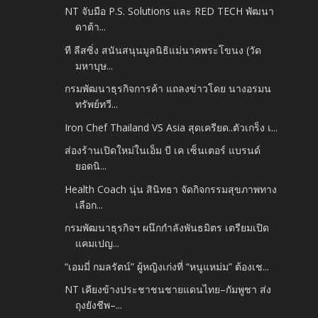
NT จับมือ P.S. Solutions และ RED TECH พัฒนา
ดาต้า...
ที ลีสซิ่ง สนันสนุนมูลนิธิแม่นาคพระโขนง (วัด
มหาบุษ...
กรมพัฒนาธุรกิจการค้า แถลงข่าวโดย นางอรมน
ทรัพย์ทวี...
Iron Chef Thailand VS Asia สุดเครียด..ตัวเกร็ง เ...
ส่องร้านเปิดใหม่ในเอ็ม บี เค เซ็นเตอร์ แบรนด์
ยอดนิ...
Health Coach นุ่น สินิทธา จัดกิจกรรมสุขภาพทาง
เลือก...
กรมพัฒนาธุรกิจฯ ผนึกกำลังพันธมิตร เตรียมเปิด
แคมเปญ...
“เอมมี่ กมลรัตน์” ผู้หญิงเก่งที่ “หนูแหม่ม” ต้องเช...
NT เคียงข้างประชาชนชายแดนไทย–กัมพูชา ส่ง
ถุงยังชีพ–...