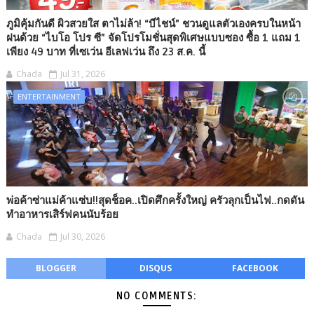
ภูมิคุ้มกันดี ผิวสวยใส ตาไม่ล้า! “บีไชน์” ชวนดูแลตัวเองครบในหน้า
ฝนด้วย “ไบโอ โปร ซี” จัดโปรโมชั่นสุดพิเศษแบบซอง ซื้อ 1 แถม 1
เพียง 49 บาท ที่เซเว่น อีเลฟเว่น ถึง 23 ส.ค. นี้
Chada
Jul 31, 2026
ENTERTAINMENT
พ่อค้าซ่าแม่ค้าแซ่บ!!สุดช็อค..เปิดศึกครั้งใหญ่ ครัวลุกเป็นไฟ..กดดัน
ทำอาหารเสิร์ฟคนนับร้อย
Chada
Jul 30, 2026
BLOGGER
DISQUS
FACEBOOK
NO COMMENTS: