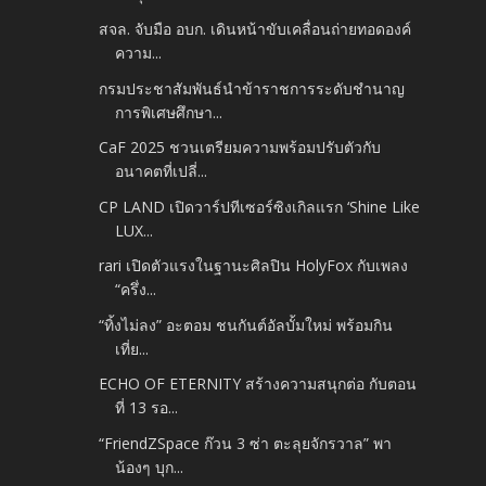
สจล. จับมือ อบก. เดินหน้าขับเคลื่อนถ่ายทอดองค์
ความ...
กรมประชาสัมพันธ์นำข้าราชการระดับชำนาญ
การพิเศษศึกษา...
CaF 2025 ชวนเตรียมความพร้อมปรับตัวกับ
อนาคตที่เปลี่...
CP LAND เปิดวาร์ปทีเซอร์ซิงเกิลแรก ‘Shine Like
LUX...
rari เปิดตัวแรงในฐานะศิลปิน HolyFox กับเพลง
“ครึ่ง...
“ทิ้งไม่ลง” อะตอม ชนกันต์อัลบั้มใหม่ พร้อมกิน
เที่ย...
ECHO OF ETERNITY สร้างความสนุกต่อ กับตอน
ที่ 13 รอ...
“FriendZSpace ก๊วน 3 ซ่า ตะลุยจักรวาล” พา
น้องๆ บุก...