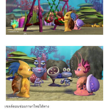
เชลล์ดอนช่องภาษาไทยได้ทาง