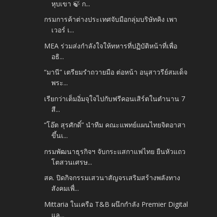
หุบเขา 🍃 ก...
กรมการค้าต่างประเทศจับมือกลุ่มบริษัทคิง เพา
เวอร์ เ...
MEA ร่วมส่งกำลังใจให้ทหารที่ปฏิบัติหน้าที่เพื่อ
อธิ...
“มานี” เตรียมรำถวายมือ ต่อหน้า อนุสาวรีย์สมเด็จ
พระ...
เรียกว่าเต็มอิ่มจุใจไปกับฟรีคอนเสิร์ตในตำนาน 7
สี...
“โอ๊ต สุรศักดิ์” นำทีม คณะแพทย์แผนไทยจิตอาสา
ขึ้นเ...
กรมพัฒนาธุรกิจฯ จับกระแสกาแฟไทย ยืนหัวแถว
โตสวนเศรษ...
สค. ปิดกิจกรรมเสวนาสัญจรเสริมสร้างพลังทาง
สังคมเพื่...
Mittaria ในเครือ T&B ผนึกกำลัง Premier Digital
แล...