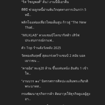
“ริส วิชญพงศ์” ลั่น.! งานนี้มีเอาคืน
ทีทีบี ช่วยลูกหนี้ผ่านพ้นวิกฤตทางการเงินกว่า 5
หมื...
พลิกโฉมท่องเที่ยวไทยเต็มสูบ ก้าวสู่ “The New
Thail...
“MILKLAB” ควงแชมป์โลกบาริสต้า เสิร์ฟ
ประสบการณ์กาแฟ...
ตัว Top ร้านดังวังหลัง 2025
วัดทองสัมฤทธิ์ สุดแกร่งคว้าแชมป์ 2 สมัย บอล
เยาวชน ...
“คายอ้อ“ ทะลุ20 ล้าน ขึ้นแท่นหน้ง อันดับ 1 เข้า
ให...
“งานบวร ๑๐” นิทรรศการศิลปะเฉลิมพระเกียรติ
พระบาทส...
กรมพัฒนาธุรกิจการค้า ติดอาวุธให้ธุรกิจดูแลผู้สูง
อา...