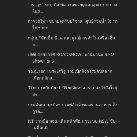
“วราวุธ” ระบุ ทีม พม. เร่งช่วยดูแลกลุ่มเปราะบาง
ในศ...
การรถไฟฯ ขยายจุดรับบริจาค “ศูนย์รวมน้ำใจ รถ
ไฟช่วยภ...
กลุ่มบริษัทเอ็ม บี เค และศูนย์การค้าในเครือ เอ็ม
บ...
เปิดบรรยากาศ ROADSHOW "มานีมานะ ฯ Star
Show" ณ SF...
รองนายกฯ ประเสริฐ ร่วมเปิดกิจกรรมจับสลาก
เลือกหลักส...
วิริยะประกันภัย นำวิริยะจิตอาสาร่วมส่งกำลังใจผู้
ปร...
กรมพัฒนาธุรกิจฯ รวมพลังเจ้าของร้านอาหาร ดึง
กูรูต...
NT ร่วมมือ มจธ. เดินหน้าพัฒนาระบบ NSW ขับ
เคลื่อนดิ...