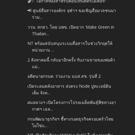
🎬✨ โอกาสทองสำหรับคอนเทนต์ครีเอเตอร์!
📢 ศูนย์สื่อสารองค์กร จุฬาฯ ขอเชิญสื่อมวลชนมา
ร่วม...
ววน. สกสว. โดย บพข. เปิดฉาก 'Make Green in
Thailan...
NT พร้อมสนับสนุนระบบสื่อสารในช่วงวิกฤตให้
หน่วยงาน ...
2 สิงหาคมนี้ กลับมาอีกครั้ง กับงานขายของพ่อค้า
แม่...
อดีตนายกรมต. ร่วมงาน นบส.สช. รุ่นที่ 2
เปิดระดมคลังอาหาร ส่งตรง Node ปูทะเลย์ดิน
เค็ม จังห...
ฝนหลวงฯ เปิดโครงการโปรยเมล็ดพันธุ์พืชทางอา
กาศฯ เฉล...
กรมพัฒนาธุรกิจฯ ชี้ทางรอดธุรกิจครอบครัวไทย
ไม่ใช่แ...