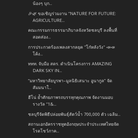
น้องๆ บุก...
🎉🌿 ขอเชิญร่วมงาน “NATURE FOR FUTURE:
AGRICULTURE...
คณะกรรมการธรรมาภิบาลจังหวัดชลบุรี ลงพื้นที่
สอดส่อง...
การประกวดร้องเพลงสากลยุค "โก๋หลังวัง" 📣📣
โค้ง...
ททท. จับมือ สดร. ดำเนินโครงการ AMAZING
DARK SKY IN...
“มหาวิทยาลัยบูรพา–มูลนิธิเสนาะ อูนากูล” จัด
สัมมนาใ...
ฮีโน่ ย้ำศักยภาพรถบรรทุกคุณภาพ จัดงานมอบ
รางวัล “1&...
ชลบุรีจัดพิธีปล่อยพันธุ์สัตว์น้ำ 700,000 ตัว เฉลิม...
สถานเอกอัครราชทูตอังกฤษประจำประเทศไทยจัด
โรดโชว์ภาค...