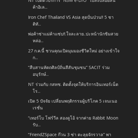
NT เปิดตัวบริการ “NSW e-D/O” ใบสั่งปล่อยสิน
ค้าอิเล...
Iron Chef Thailand VS Asia สุดปั่นป่วน!! 5 ชา
ติทั...
พ่อค้าซ่าแม่ค้าแซ่บ!!.ใจละลาย..ปะหน้านักชิมสวย
หล่อ...
27 ก.ค.นี้ ชวนคุณเปิดมุมมองชีวิตใหม่ อย่างเข้าใจ
ก...
“สืบสานหัตถศิลป์ถิ่นสีสันชุมชน” SACIT ร่วม
อนุรักษ์...
NT ร่วมกับ กสทช. ติดตั้งจุดให้บริการอินเทอร์เน็ต
โร...
เปิด 5 ปัจจัย เปลี่ยนพฤติกรรมผู้บริโภค 5 เจนเนอ
เรชั่น
“เทอร์โบ โฟร์วีล สองดูโอ้ จากค่าย Rabbit Moon
รับ...
“FriendZSpace ก๊วน 3 ซ่า ตะลุยจักรวาล” พา