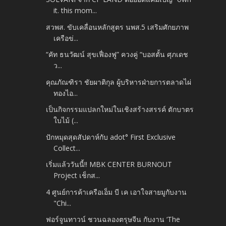
it. this mom...
สวพส. ขับเคลื่อนหลักสูตร นพส.5 เสริมศักยภาพ
เครือข่...
“คัท ธนวัฒน์ สุขเฟื่องฟู” ควงคู่ “บอสตั้น ศุภเดช
ว...
คุณภัณฑิรา ชัยผาติกุล ผู้บริหารฝ่ายการตลาดไผ่
ทองไอ...
เป็นกิจกรรมแปลกใหม่ในเชิงสร้างสรรค์ ตักบาตร
ใบไม้ (...
ปักหมุดสุดสัปดาห์กับ adot° First Exclusive
Collect...
เริ่มแล้ววันนี้!! MBK CENTER BURNOUT
Project เช็กส...
4 ศูนย์การค้าเครือเอ็ม บี เค เอาใจสายมูกับงาน
"Chi...
ฟอร์จูนทาวน์ ชวนฉลองตรุษจีน กับงาน ‘The