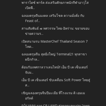
พาราไดซ์ พาร์ค ส่งเสริมศักยภาพนักกีฬาอาวุโส
เปิดพื...
ฉลองตรุษจีนมงคล เสริมโชค ความมั่งคั่ง กับ
Feast of...
สานสัมพันธ์ ๗ ทศวรรษ ไทย-อิหร่าน: ขยายขอบ
ข่ายความร...
เปิดสนามรบ MasterChef Thailand Season 7
โหด...
ฉลองตรุษจีน สุดยิ่งใหญ่ Terminal21 ทุกสาขา
ผนึกกำล...
ต้อนรับเทศกาลวาเลนไทน์!! เอ็ม บี เค เซ็นเตอร์
จับม...
เอ็ม บี เค เซ็นเตอร์ ขับเคลื่อน Soft Power ไทยสู่
ส...
เชิญฉลองตรุษจีนปีมะเมีย ที่โรงแรม ดิ เอมเม
อรัลด์
SŌLVANI จาก CP LAND ต่อยอดแคมเปญ “own