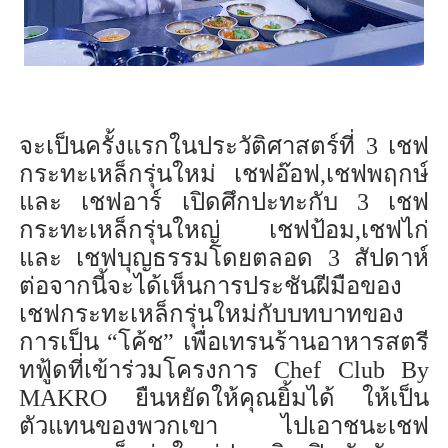
จะเป็นครั้งแรกใน
ประวัติศาสตร์
ที่
3
เชฟ
กระทะเหล็กรุ่นใหม่
เชฟอ๊อฟ
,
เชฟพฤกษ์
และ เชฟอาร์
เปิดศึก
ปะทะกับ
3
เชฟ
กระทะเหล็กรุ่นใหญ่
เชฟป้อม
,
เชฟไก่
และ เชฟบุญธรรม
โดย
ตลอด
3
สัปดาห์
ต่อจากนี้จะได้เห็นการประชันฝีมือของ
เชฟกระทะเหล็กรุ่นใหม่กับบทบาทของ
การเป็น “โค้ช”
เพื่อเทรนร้านอาหารสตรี
ทฟู
้ด
ที่เข้าร่วมโครงการ
Chef Club
By
MAKRO
ยืนหยัดให้คุณยิ้มได้
ให้เป็น
ตัวแทนของพวกเขา
ไปเอาชนะเชฟ