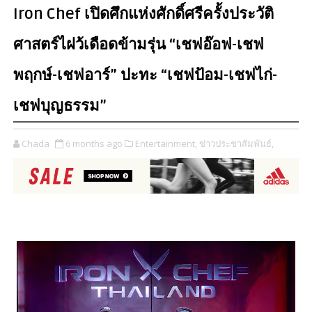
Iron Chef เปิดศึกแห่งศักดิ์ศรีครั้งประวัติ
ศาสตร์ไฝว้เดือดข้ามรุ่น “เชฟอ๊อฟ-เชฟ
พฤกษ์-เชฟอาร์” ปะทะ “เชฟป้อม-เชฟไก่-
เชฟบุญธรรม”
Chada
6 months ago
Entertainment,
ข่าวประชาสัมพันธ์,