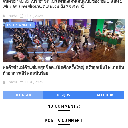
ฝนด้วย “ไบโอ โปร ซี” จัดโปรโมชั่นสุดพิเศษแบบซอง ซื้อ 1 แถม 1
เพียง 49 บาท ที่เซเว่น อีเลฟเว่น ถึง 23 ส.ค. นี้
Chada
Jul 31, 2026
ENTERTAINMENT
พ่อค้าซ่าแม่ค้าแซ่บ!!สุดช็อค..เปิดศึกครั้งใหญ่ ครัวลุกเป็นไฟ..กดดัน
ทำอาหารเสิร์ฟคนนับร้อย
Chada
Jul 30, 2026
BLOGGER
DISQUS
FACEBOOK
NO COMMENTS:
POST A COMMENT