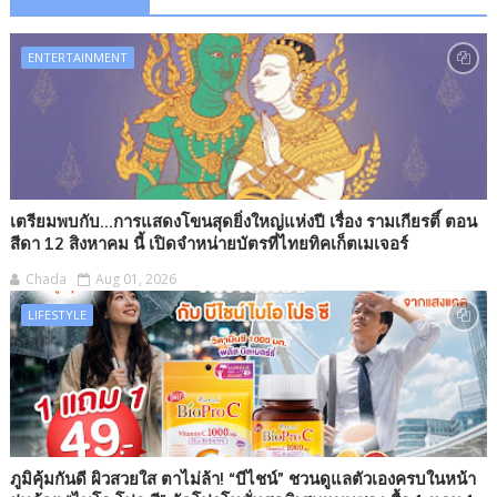
ENTERTAINMENT
เตรียมพบกับ...การแสดงโขนสุดยิ่งใหญ่แห่งปี เรื่อง รามเกียรติ์ ตอน
สีดา 12 สิงหาคม นี้ เปิดจำหน่ายบัตรที่ไทยทิคเก็ตเมเจอร์
Chada
Aug 01, 2026
LIFESTYLE
ภูมิคุ้มกันดี ผิวสวยใส ตาไม่ล้า! “บีไชน์” ชวนดูแลตัวเองครบในหน้า