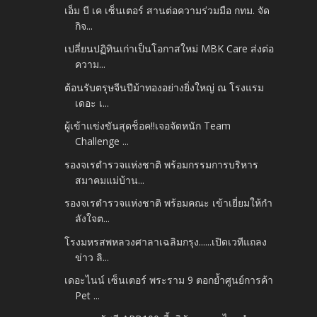
เอ็ม บี เค เซ็นเตอร์ สานต่อความร่วมมือ กทม. จัด
กิจ...
เปลี่ยนปฏิทินเก่าเป็นโอกาสใหม่ MBK Care ส่งต่อ
ความ...
ต้อนรับตรุษจีนปีม้าทองอย่างยิ่งใหญ่ ณ โรงแรม
เดอะ เ...
ผู้เข้าแข่งขันสุดช็อค!!เจอจัดหนัก Team
Challenge ...
รองจเรตำรวจแห่งชาติ พร้อมกรรมการบริหาร
สมาคมแม่บ้าน...
รองจเรตำรวจแห่งชาติ พร้อมคณะ เข้าเยี่ยมให้กำ
ลังใจต...
โรงมหรสพหลวงศาลาเฉลิมกรุง......เปิดเวทีแถลง
ข่าว ลิ...
เดอะไนน์ เซ็นเตอร์ พระราม 9 ตอกย้ำศูนย์การค้า
Pet ...