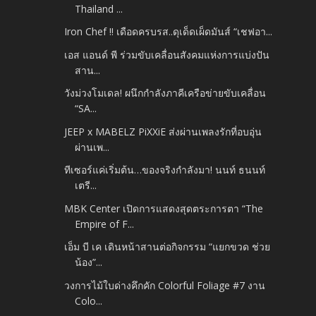
Thailand ...
Iron Chef !! เดือดครบรส..ดุเด็ดเผ็ดมันส์ “เชฟอา...
เอส แอนด์ พี ร่วมขับเคลื่อนสังคมแห่งการแบ่งปัน
สาน...
วังม่วงโมเดล! ผนึกกำลังภาคีเครือข่ายขับเคลื่อน
“SA...
JEEP x MABELZ PiXXiE ส่งผ่านเพลงรักที่อบอุ่น
ผ่านเพ...
ทีเซอร์แค่เริ่มต้น…ของจริงกำลังมา! นนท์ ธนนท์
เตรี...
MBK Center เปิดการแสดงสุดตระการตา “The
Empire of F...
เอ็ม บี เค เดินหน้าสานต่อกิจกรรม “แยกขวด ช่วย
น้อง”...
วงการไม้ใบด่างคึกคัก Colorful Foliage #7 งาน
Colo...