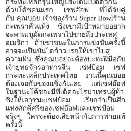
กระทะเหล็กรุ่นใหญ่
ประเดิม
เปิดตัวกัน
ด้วยโค้ชคนแรก เชฟอ๊อฟ
ที่
ได้
จับคู่
กับ
คุณบอย เจ้าของร้าน
Super Bowl
ร้าน
กะเพราคั่วแห้ง
ซึ่งเขามีเป้าหมายอยาก
จะพาเมนูผัดกะเพราไปขายถึงประเทศ
อเมริกา ถ้าเขาชนะในการแข่งขันครั้งนี้
อาจจะเป็นบันไดก้าวแรกให้เขาไปสู่
ความฝัน
ซึ่งคุณบอยจะต้องปะทะฝีมือกับ
เจ้ายุทธจักรอาหารจีน
เชฟป้อม เชฟ
กระทะเหล็กประเทศไทย
งานนี้
คุณบอ
ย
ต้
อง
เจอ
กับ
ของแข็งกันเลย แต่
เชฟอ๊อฟ
ในฐานะโค้ช
จะมีที
เด็ดอะไร
มา
เทรนผู้ท้า
ชิงให้เอาชนะ
เชฟป้อม
เรียกว่า
เป็นศึก
แห่งศักดิ์ศรีของ
เชฟอ๊อฟ
และเชฟป้อม
จริงๆ ใครจะต้องเสีย
หน้ากับการพ่ายแพ้
ครั้งนี้