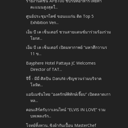
รายงานดัชนี APB100 ชี้บริษัทอาหารไทยทำ
คะแนนสูงสุดใ...
ศูนย์ประชุมฯไคซ์ ขอนแแก่น ติด Top 5
Exhibition Ven...
เอ็ม บี เค เซ็นเตอร์ ชวนสายแดนซ์มาร่วมร้องร่วม
โยกส...
เอ็ม บี เค เซ็นเตอร์ เปิดมหากาพย์ “มหาศึกวานร
11 ข...
Bayphere Hotel Pattaya JC Welcomes
Director of TAT...
จีจี้ - มีมี่ ศิลปิน DaruNi เชิญชวนร่วมบริจาค
โลหิต...
แอนิเมชันไทย “องครักษ์พิทักษ์เจี๊ยบ” เปิดตลาดเกา
หล...
คอนเสิร์ตรับวาเลนไทน์ “ELVIS IN LOVE” รวม
บทเพลงรัก...
โจทย์ทิ้งทวน..ชิงผ้ากันเปื้อน MasterChef