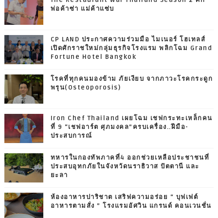
พ่อค้าซ่า แม่ค้าแซ่บ
CP LAND ประกาศความร่วมมือ ไมเนอร์ โฮเทลส์
เปิดศักราชใหม่กลุ่มธุรกิจโรงแรม พลิกโฉม Grand
Fortune Hotel Bangkok
โรคที่ทุกคนมองข้าม ภัยเงียบ จากภาวะโรคกระดูก
พรุน(Osteoporosis)
Iron Chef Thailand เผยโฉม เชฟกระทะเหล็กคน
ที่ 9 “เชฟอาร์ต ศุภมงคล”ครบเครื่อง..ฝีมือ-
ประสบการณ์
ทหารในกองทัพภาคที่4 ออกช่วยเหลือประชาชนที่
ประสบอุทกภัยในจังหวัดนราธิวาส ปัตตานี และ
ยะลา
ห้องอาหารปาริชาต เสริฟความอร่อย “ บุฟเฟต์
อาหารตามสั่ง ” โรงแรมอัศวิน แกรนด์ คอนเวนชั่น