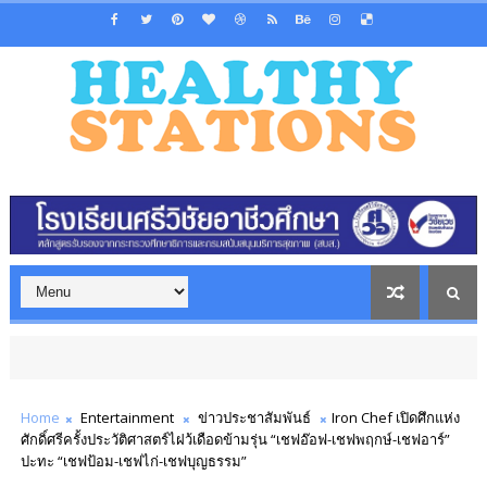
Home
Entertainment
ข่าวประชาสัมพันธ์
Iron Chef เปิดศึกแห่ง
ศักดิ์ศรีครั้งประวัติศาสตร์ไฝว้เดือดข้ามรุ่น “เชฟอ๊อฟ-เชฟพฤกษ์-เชฟอาร์”
ปะทะ “เชฟป้อม-เชฟไก่-เชฟบุญธรรม”