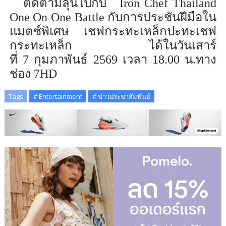
ติดตามลุ้นไปกับ
Iron Chef Thailand
One On One Battle
กับ
การ
ประชันฝีมือใน
แมตซ์
พิเศษ เชฟกระทะเหล็กปะทะ
เชฟ
กระทะเหล็ก
ได้ในวันเสาร์
ที่
7
กุมภาพันธ์
256
9
เวลา 18.00 น.ทาง
ช่อง 7
HD
Tags
# Entertainment
# ข่าวประชาสัมพันธ์