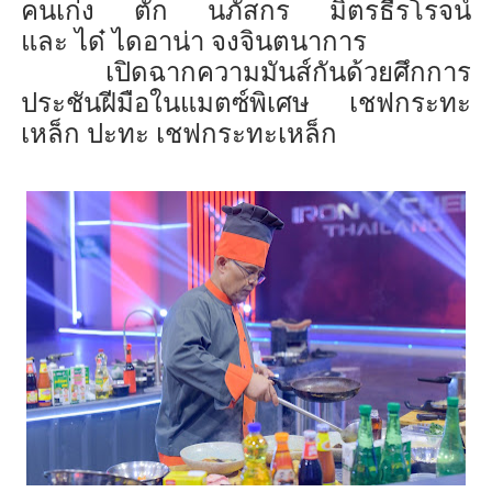
คนเก่ง ตั๊ก นภัสกร มิตรธีรโรจน์
และ
ได
๋
ได
อาน่า จงจินตนาการ
เปิดฉากความมัน
ส์
กันด้วย
ศึกการ
ประชันฝีมือใน
แมตซ์
พิเศษ เชฟกระทะ
เหล็ก ปะทะ
เชฟกระทะเหล็ก