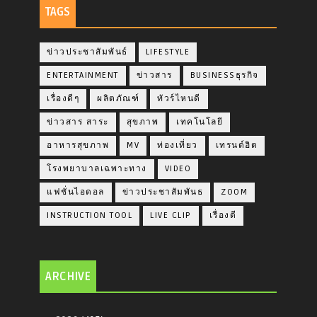
TAGS
ข่าวประชาสัมพันธ์
LIFESTYLE
ENTERTAINMENT
ข่าวสาร
BUSINESSธุรกิจ
เรื่องดีๆ
ผลิตภัณฑ์
ทัวร์ไหนดี
ข่าวสาร สาระ
สุขภาพ
เทคโนโลยี
อาหารสุขภาพ
MV
ท่องเที่ยว
เทรนด์ฮิต
โรงพยาบาลเฉพาะทาง
VIDEO
แฟชั่นไอดอล
ข่าวประชาสัมพันธ
ZOOM
INSTRUCTION TOOL
LIVE CLIP
เรื่องดี
ARCHIVE