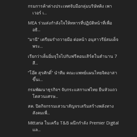
กรมการค้าต่างประเทศจับมือกลุ่มบริษัทคิง เพา
เวอร์ เ...
MEA ร่วมส่งกำลังใจให้ทหารที่ปฏิบัติหน้าที่เพื่อ
อธิ...
“มานี” เตรียมรำถวายมือ ต่อหน้า อนุสาวรีย์สมเด็จ
พระ...
เรียกว่าเต็มอิ่มจุใจไปกับฟรีคอนเสิร์ตในตำนาน 7
สี...
“โอ๊ต สุรศักดิ์” นำทีม คณะแพทย์แผนไทยจิตอาสา
ขึ้นเ...
กรมพัฒนาธุรกิจฯ จับกระแสกาแฟไทย ยืนหัวแถว
โตสวนเศรษ...
สค. ปิดกิจกรรมเสวนาสัญจรเสริมสร้างพลังทาง
สังคมเพื่...
Mittaria ในเครือ T&B ผนึกกำลัง Premier Digital
แล...