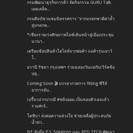
กรมพัฒนาธุรกิจการค้า จัดกิจกรรม GURU Talk
เผยเคล็ด...
กรมศิลป์ชวนชมนิทรรศการ “จากมรดกชาติค่าล้ำ
สู่มรดกค...
*เชียงรายเร่งศักยภาพไมซ์เดินหน้าสู่เมืองประชุม
นานา...
เตรียมช้อปสินค้าไฮไลท์จากพ่อค้า แม่ค้ารุ่นเยาว์
ใ...
อวานี รัชดา กรุงเทพฯ ร่วมฉลองวันแม่กับเวิร์คช้อ
ปสุ...
Coming Soon 🎬 บรรยากาศการ fitting ซีรีส์
อาการมัน...
เปรี้ยวปากปากมี #หลิงออม เป็นของตัวเองแล้ว
รวม#เจ้...
โตชิบา ส่งต่อความห่วงใย ช่วยเหลือผู้ประสบภัย
น้ำท่ว...
NT จับมือ P.S. Solutions และ RED TECH พัฒนา