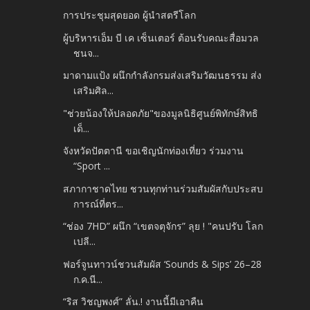
การประชุมสุดยอด ผู้นำสตรีโลก
ผู้บริหารเอ็ม บี เค เซ็นเตอร์ ต้อนรับคณะสื่อมวล
ชนจ...
มาดามแป้ง ผนึกกำลังกรมส่งเสริมวัฒนธรรม ส่ง
เสริมศิล...
"ช่วยน้องให้ปลอดภัย"ของมูลนิธิศูนย์พิทักษ์สิทธิ
เด็...
จังหวัดปัตตานี ขอเชิญนักท่องเที่ยว ร่วมงาน
“Sport ...
สภากาชาดไทย ชวนทุกท่านร่วมสัมผัสกับประสบ
การณ์ที่ตร...
“ช่อง 7HD” ผนึก “เขตจตุจักร” ลุย ! "คนปรับ โลก
เปลี...
ฟอร์จูนทาวน์ชวนสัมผัส ‘Sounds & Sips’ 26–28
ก.ค.นี...
“ริส วิชญพงศ์” ลั่น.! งานนี้มีเอาคืน