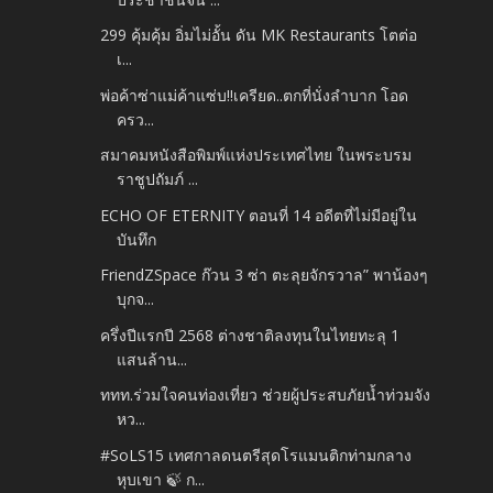
299 คุ้มคุ้ม อิ่มไม่อั้น ดัน MK Restaurants โตต่อ
เ...
พ่อค้าซ่าแม่ค้าแซ่บ!!เครียด..ตกที่นั่งลำบาก โอด
ครว...
สมาคมหนังสือพิมพ์แห่งประเทศไทย ในพระบรม
ราชูปถัมภ์ ...
ECHO OF ETERNITY ตอนที่ 14 อดีตที่ไม่มีอยู่ใน
บันทึก
FriendZSpace ก๊วน 3 ซ่า ตะลุยจักรวาล” พาน้องๆ
บุกจ...
ครึ่งปีแรกปี 2568 ต่างชาติลงทุนในไทยทะลุ 1
แสนล้าน...
ททท.ร่วมใจคนท่องเที่ยว ช่วยผู้ประสบภัยน้ำท่วมจัง
หว...
#SoLS15 เทศกาลดนตรีสุดโรแมนติกท่ามกลาง
หุบเขา 🍃 ก...