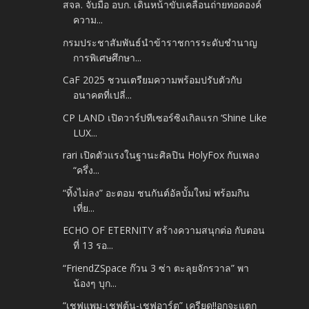
สจล. จับมือ อบก. เดินหน้าขับเคลื่อนถ่ายทอดองค์
ความ...
กรมประชาสัมพันธ์นำข้าราชการระดับชำนาญ
การพิเศษศึกษา...
CaF 2025 ชวนเตรียมความพร้อมปรับตัวกับ
อนาคตที่เปลี่...
CP LAND เปิดวาร์ปทีเซอร์ซิงเกิลแรก ‘Shine Like
LUX...
rari เปิดตัวแรงในฐานะศิลปิน HolyFox กับเพลง
“ครึ่ง...
“ทิ้งไม่ลง” อะตอม ชนกันต์อัลบั้มใหม่ พร้อมกิน
เที่ย...
ECHO OF ETERNITY สร้างความสนุกต่อ กับตอน
ที่ 13 รอ...
“FriendZSpace ก๊วน 3 ซ่า ตะลุยจักรวาล” พา
น้องๆ บุก...
“เชฟแพม-เชฟต้น-เชฟอาร์ต” เครียด!!อกจะแตก