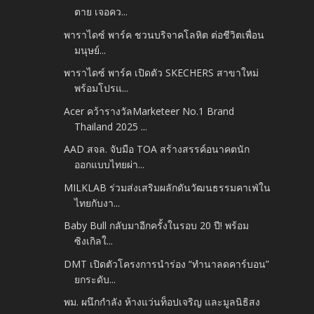
ตาย เจอคว...
พาราไดซ์ พาร์ค ชวนบริจาคโลหิต ต่อชีวิตเพื่อน
มนุษย์...
พาราไดซ์ พาร์ค เปิดตัว SKECHERS สาขาใหม่
พร้อมโปรแ...
Acer คว้ารางวัลMarketeer No.1 Brand
Thailand 2025 ...
AAD สจล. จับมือ TOA สร้างสรรค์อนาคตนัก
ออกแบบไทยผ่า...
MILKLAB ร่วมส่งเสริมผลักดันวัฒนธรรมคาเฟ่ใน
ไทยกับงา...
Baby Bull กลับมาอีกครั้งในรอบ 20 ปี! พร้อม
ซิงเกิลใ...
DMT เปิดตัวโครงการนำร่อง “ทำนาลดคาร์บอน”
ยกระดับ...
พม. ผนึกกำลัง ห้างแว่นท็อปเจริญ และมูลนิธิสง