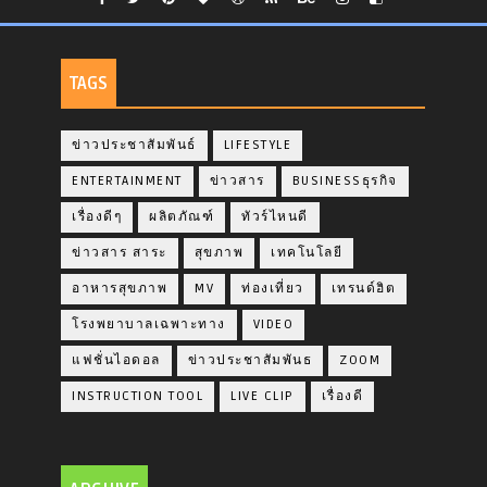
TAGS
ข่าวประชาสัมพันธ์
LIFESTYLE
ENTERTAINMENT
ข่าวสาร
BUSINESSธุรกิจ
เรื่องดีๆ
ผลิตภัณฑ์
ทัวร์ไหนดี
ข่าวสาร สาระ
สุขภาพ
เทคโนโลยี
อาหารสุขภาพ
MV
ท่องเที่ยว
เทรนด์ฮิต
โรงพยาบาลเฉพาะทาง
VIDEO
แฟชั่นไอดอล
ข่าวประชาสัมพันธ
ZOOM
INSTRUCTION TOOL
LIVE CLIP
เรื่องดี