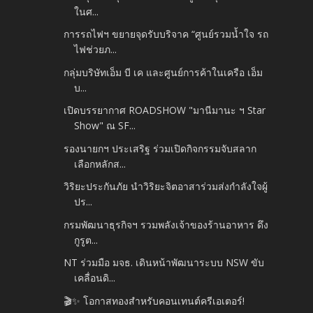
ในศ...
การรถไฟฯ ขยายจุดรับบริจาค “ศูนย์รวมน้ำใจ รถ
ไฟช่วยภ...
กลุ่มบริษัทเอ็ม บี เค และศูนย์การค้าในเครือ เอ็ม
บ...
เปิดบรรยากาศ ROADSHOW "มานีมานะ ฯ Star
Show" ณ SF...
รองนายกฯ ประเสริฐ ร่วมเปิดกิจกรรมจับสลาก
เลือกหลักส...
วิริยะประกันภัย นำวิริยะจิตอาสาร่วมส่งกำลังใจผู้
ปร...
กรมพัฒนาธุรกิจฯ รวมพลังเจ้าของร้านอาหาร ดึง
กูรูต...
NT ร่วมมือ มจธ. เดินหน้าพัฒนาระบบ NSW ขับ
เคลื่อนดิ...
🎬✨ โอกาสทองสำหรับคอนเทนต์ครีเอเตอร์!