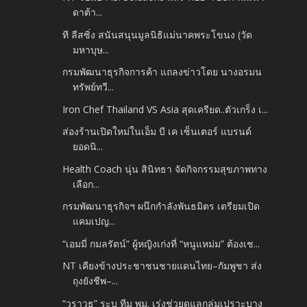
ดาต้า...
ที ลีสซิ่ง สนันสนุนมูลนิธิแม่นาคพระโขนง (วัด
มหาบุษ...
กรมพัฒนาธุรกิจการค้า แถลงข่าวโดย นางอรมน
ทรัพย์ทวี...
Iron Chef Thailand VS Asia สุดเครียด..ตัวเกร็ง เ...
ส่องร้านเปิดใหม่ในเอ็ม บี เค เซ็นเตอร์ แบรนด์
ยอดนิ...
Health Coach นุ่น สินิทธา จัดกิจกรรมสุขภาพทาง
เลือก...
กรมพัฒนาธุรกิจฯ ผนึกกำลังพันธมิตร เตรียมเปิด
แคมเปญ...
“เอมมี่ กมลรัตน์” ผู้หญิงเก่งที่ “หนูแหม่ม” ต้องเช...
NT เคียงข้างประชาชนชายแดนไทย–กัมพูชา ส่ง
ถุงยังชีพ–...
“วราวุธ” ระบุ ทีม พม. เร่งช่วยดูแลกลุ่มเปราะบาง