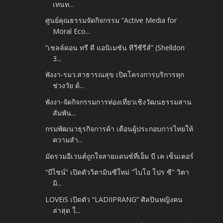
เทนท...
ศูนย์คุณธรรมจัดกิจกรรม “Active Media for
Moral Eco...
“เชลล์ดอน ทรี ดี แอนิเมชัน ทีวีซีรีส์” (Shelldon
3...
พังงา-รมว.สาธารณสุข เปิดโครงการบริการทุก
ช่วงวัย ด้...
พังงา-จัดกิจกรรมการท่องเที่ยวเชิงวัฒนธรรมสาน
สัมพัน...
กรมพัฒนาธุรกิจการค้า เตือนผู้ประกอบการไทยให้
ความสำ...
มัดรวมอีเวนต์ถูกใจสายแดนซ์ที่เอ็ม บี เค เซ็นเตอร์
“บีไชน์” เปิดตัววิตามินซีใหม่ "ไบโอ โปร ซี" วิตา
มิ...
LOVEiS เปิดตัว “LADIIPRANG” ศิลปินหญิงคน
ล่าสุด ใ...