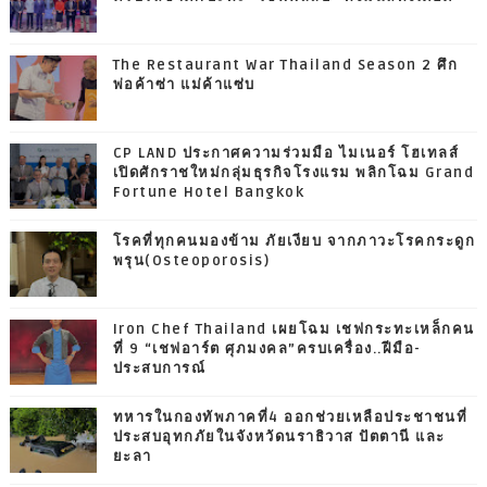
The Restaurant War Thailand Season 2 ศึก
พ่อค้าซ่า แม่ค้าแซ่บ
CP LAND ประกาศความร่วมมือ ไมเนอร์ โฮเทลส์
เปิดศักราชใหม่กลุ่มธุรกิจโรงแรม พลิกโฉม Grand
Fortune Hotel Bangkok
โรคที่ทุกคนมองข้าม ภัยเงียบ จากภาวะโรคกระดูก
พรุน(Osteoporosis)
Iron Chef Thailand เผยโฉม เชฟกระทะเหล็กคน
ที่ 9 “เชฟอาร์ต ศุภมงคล”ครบเครื่อง..ฝีมือ-
ประสบการณ์
ทหารในกองทัพภาคที่4 ออกช่วยเหลือประชาชนที่
ประสบอุทกภัยในจังหวัดนราธิวาส ปัตตานี และ
ยะลา