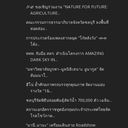
🎉🌿 ขอเชิญร่วมงาน “NATURE FOR FUTURE:
AGRICULTURE...
คณะกรรมการธรรมาภิบาลจังหวัดชลบุรี ลงพื้นที่
สอดส่อง...
การประกวดร้องเพลงสากลยุค "โก๋หลังวัง" 📣📣
โค้ง...
ททท. จับมือ สดร. ดำเนินโครงการ AMAZING
DARK SKY IN...
“มหาวิทยาลัยบูรพา–มูลนิธิเสนาะ อูนากูล” จัด
สัมมนาใ...
ฮีโน่ ย้ำศักยภาพรถบรรทุกคุณภาพ จัดงานมอบ
รางวัล “1&...
ชลบุรีจัดพิธีปล่อยพันธุ์สัตว์น้ำ 700,000 ตัว เฉลิม...
สถานเอกอัครราชทูตอังกฤษประจำประเทศไทยจัด
โรดโชว์ภาค...
“มานี..มานะ” เตรียมเดินสาย Roadshow