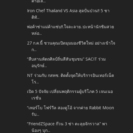
ค้าอิเล...
Iron Chef Thailand VS Asia สุดปั่นป่วน!! 5 ชา
ติทั...
พ่อค้าซ่าแม่ค้าแซ่บ!!.ใจละลาย..ปะหน้านักชิมสวย
หล่อ...
27 ก.ค.นี้ ชวนคุณเปิดมุมมองชีวิตใหม่ อย่างเข้าใจ
ก...
“สืบสานหัตถศิลป์ถิ่นสีสันชุมชน” SACIT ร่วม
อนุรักษ์...
NT ร่วมกับ กสทช. ติดตั้งจุดให้บริการอินเทอร์เน็ต
โร...
เปิด 5 ปัจจัย เปลี่ยนพฤติกรรมผู้บริโภค 5 เจนเนอ
เรชั่น
“เทอร์โบ โฟร์วีล สองดูโอ้ จากค่าย Rabbit Moon
รับ...
“FriendZSpace ก๊วน 3 ซ่า ตะลุยจักรวาล” พา
น้องๆ บุก...