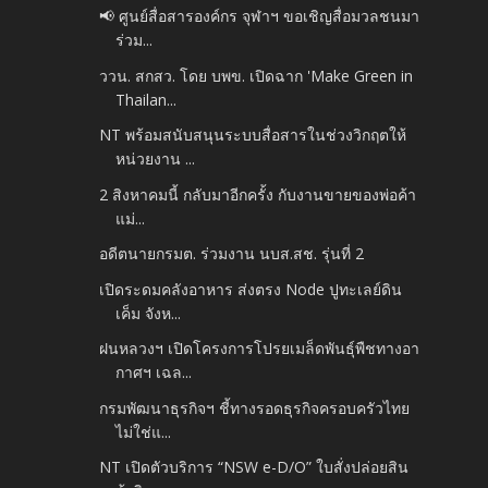
📢 ศูนย์สื่อสารองค์กร จุฬาฯ ขอเชิญสื่อมวลชนมา
ร่วม...
ววน. สกสว. โดย บพข. เปิดฉาก 'Make Green in
Thailan...
NT พร้อมสนับสนุนระบบสื่อสารในช่วงวิกฤตให้
หน่วยงาน ...
2 สิงหาคมนี้ กลับมาอีกครั้ง กับงานขายของพ่อค้า
แม่...
อดีตนายกรมต. ร่วมงาน นบส.สช. รุ่นที่ 2
เปิดระดมคลังอาหาร ส่งตรง Node ปูทะเลย์ดิน
เค็ม จังห...
ฝนหลวงฯ เปิดโครงการโปรยเมล็ดพันธุ์พืชทางอา
กาศฯ เฉล...
กรมพัฒนาธุรกิจฯ ชี้ทางรอดธุรกิจครอบครัวไทย
ไม่ใช่แ...
NT เปิดตัวบริการ “NSW e-D/O” ใบสั่งปล่อยสิน