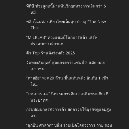
ทีทีบี ช่วยลูกหนี้ผ่านพ้นวิกฤตทางการเงินกว่า 5
หมื...
พลิกโฉมท่องเที่ยวไทยเต็มสูบ ก้าวสู่ “The New
Thail...
“MILKLAB” ควงแชมป์โลกบาริสต้า เสิร์ฟ
ประสบการณ์กาแฟ...
ตัว Top ร้านดังวังหลัง 2025
วัดทองสัมฤทธิ์ สุดแกร่งคว้าแชมป์ 2 สมัย บอล
เยาวชน ...
“คายอ้อ“ ทะลุ20 ล้าน ขึ้นแท่นหน้ง อันดับ 1 เข้า
ให...
“งานบวร ๑๐” นิทรรศการศิลปะเฉลิมพระเกียรติ
พระบาทส...
กรมพัฒนาธุรกิจการค้า ติดอาวุธให้ธุรกิจดูแลผู้สูง
อา...
“ลูกปืน ศาสวัต” ปลื้ม ร่วมเปิดโลกวงการ วาย คอน