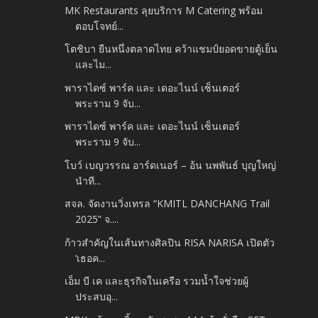
MK Restaurants ลุยบริการ M Catering พร้อม
ตอบโจทย์...
โตชิบา ยืนหนึ่งตลาดไทย คว้าแชมป์ยอดขายตู้เย็น
และไม...
พาราไดซ์ พาร์ค และ เดอะไนน์ เซ็นเตอร์
พระราม 9 จับ...
พาราไดซ์ พาร์ค และ เดอะไนน์ เซ็นเตอร์
พระราม 9 จับ...
โบว์ เบญวรรณ อาร์ดเนอร์ – อ้น นพพันธ์ บุญใหญ่
นำที...
สจล. จัดงานวิ่งเทรล “KMITL DANCHANG Trail
2025” จ....
ก้าวสำคัญในเส้นทางศิลปิน RISA NARISA เปิดตัว
‘เธอค...
เอ็ม บี เค และธุรกิจในเครือ รวมน้ำใจช่วยผู้
ประสบอุ...