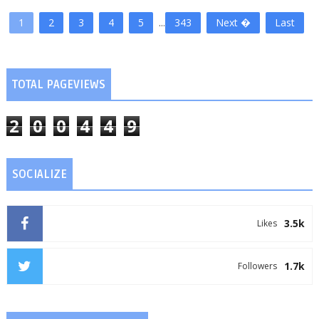
1
2
3
4
5
...
343
Next �
Last
TOTAL PAGEVIEWS
2
0
0
4
4
9
SOCIALIZE
3.5k
Likes
1.7k
Followers