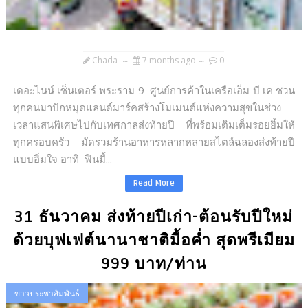
Chada
7 months ago
0
เดอะไนน์ เซ็นเตอร์ พระราม 9 ศูนย์การค้าในเครือเอ็ม บี เค ชวน
ทุกคนมาปักหมุดแลนด์มาร์คสร้างโมเมนต์แห่งความสุขในช่วง
เวลาแสนพิเศษไปกับเทศกาลส่งท้ายปี ที่พร้อมเติมเต็มรอยยิ้มให้
ทุกครอบครัว มัดรวมร้านอาหารหลากหลายสไตล์ฉลองส่งท้ายปี
แบบอิ่มใจ อาทิ ฟินมื้...
Read More
31 ธันวาคม ส่งท้ายปีเก่า-ต้อนรับปีใหม่
ด้วยบุฟเฟต์นานาชาติมื้อค่ำ สุดพรีเมียม
999 บาท/ท่าน
ข่าวประชาสัมพันธ์