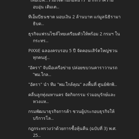
อบอุ่น เติมเต...
ทีเอ็มบีธนชาต มอบเงิน 2 ล้านบาท แก่มูลนิธิรามา
ธิบด...
ธุรกิจแฟรนไชส์ไทยเตรียมตัวให้พร้อม 2 กรมฯ ใน
กระทร...
PiXXiE ฉลองครบรอบ 5 ปี จัดคอนเสิร์ตใหญ่ชวน
ทุกคนสู่...
“อัครา” จับมือเครือข่าย ปล่อยขบวนคาราวานรถ
“พม.ใกล...
"อัครา" นำ ทีม "พม.ใกล้คุณ" ลงพื้นที่ ศูนย์พักพิ...
คลื่นลูกทุ่งมหานคร จัดกิจกรรม ร่วมอนุรักษ์และ
หวงแห...
กรมพัฒนาธุรกิจการค้า ชวนผู้ประกอบธุรกิจให้
บริการโล...
กฎกระทรวงว่าด้วยการซื้อหุ้นคืน (ฉบับที่ 3) พ.ศ.
25...