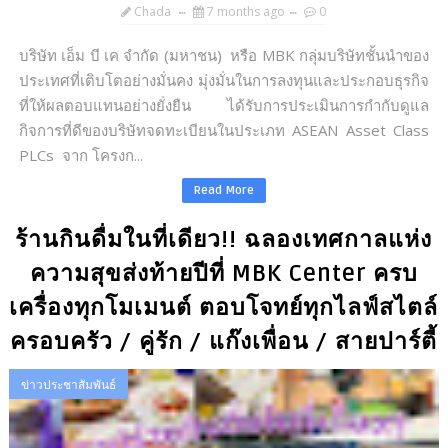
Chada
7 months ago
0
บริษัท เอ็ม บี เค จำกัด (มหาชน) หรือ MBK กลุ่มบริษัทชั้นนำของ
ประเทศที่เติบโตอย่างมั่นคง มุ่งมั่นในการลงทุนและประกอบธุรกิจ
ที่ให้ผลตอบแทนอย่างยั่งยืน ได้รับการประเมินการกำกับดูแล
กิจการที่ดีของบริษัทจดทะเบียนในประเภท ASEAN Asset Class
PLCs จาก โครงก...
Read More
ร้านกินดื่มในที่เดียว!! ฉลองเทศกาลแห่ง
ความสุขส่งท้ายปีที่ MBK Center ครบ
เครื่องทุกโมเมนต์ ตอบโจทย์ทุกไลฟ์สไตล์
ครอบครัว / คู่รัก / แก๊งเพื่อน / สายปาร์ตี้
ข่าวประชาสัมพันธ์