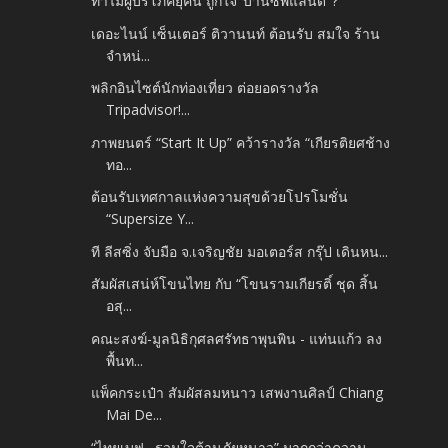
ทำไมผู้บริโภคยุคนี้ ถูกใจ ‘บ้านซีพีแลนด์’ ?
เดอะไนน์ เซ็นเตอร์ ติวานนท์ ต้อนรับ สมใจ ร้าน
จำหน่...
พลิกอินไซต์นักท่องเที่ยว ต่อยอดรางวัล
Tripadvisor!...
ภาพยนตร์ “Start It Up” คว้ารางวัล “เกียรติยศช้าง
ทอ...
ต้อนรับเทศกาลแห่งความสุขด้วยโปรโมชั่น
“Supersize Y...
ที ลีสซิ่ง จับมือ จ.เจริญชัย มอเตอร์ส กรุ๊ป เดินหน...
สัมผัสเสน่ห์โขนไทย กับ “โขนรามเกียรติ์ ชุด สิ้น
อสุ...
คณะสงฆ์-มูลนิธิกุศลศรัทธาพุนพิน - แท่นแก้ว ลง
พื้นท...
แพ็คกระเป๋า สัมผัสลมหนาว เสพงานศิลป์ Chiang
Mai De...
“ไทยเบฟ…รวมใจต้านภัยหนาว” มากกว่าความ