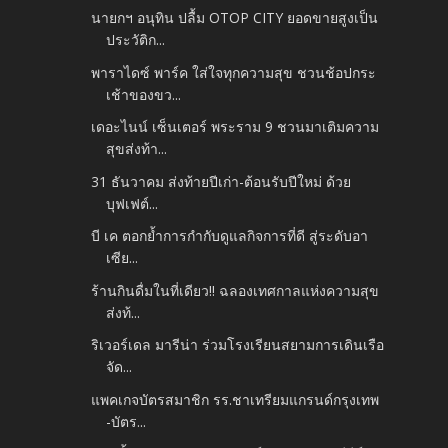
นายกฯ อนุทิน ปลื้ม OTOP CITY ยอดขายสูงเป็น
ประวัติก...
พาราไดซ์ พาร์ค ใส่ใจทุกความสุข ชวนช้อปกระ
เช้าของขว...
เดอะไนน์ เซ็นเตอร์ พระราม 9 ชวนมาเติมความ
สุขส่งท้า...
31 ธันวาคม ส่งท้ายปีเก่า-ต้อนรับปีใหม่ ด้วย
บุฟเฟต์...
บี เค ตอกย้ำการกำกับดูแลกิจการที่ดี สู่ระดับอา
เซีย...
ร้านกินดื่มในที่เดียว!! ฉลองเทศกาลแห่งความสุข
ส่งท้...
ริเวอร์เดล มารีน่า ร่วมโรงเรียนสยามการเดินเรือ
จัด...
แพคเกจบัตรสมาชิก รร.ชาเทรียมแกรนด์กรุงเทพ
-บัตร...