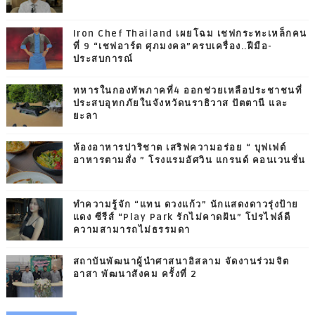
Iron Chef Thailand เผยโฉม เชฟกระทะเหล็กคน
ที่ 9 “เชฟอาร์ต ศุภมงคล”ครบเครื่อง..ฝีมือ-
ประสบการณ์
ทหารในกองทัพภาคที่4 ออกช่วยเหลือประชาชนที่
ประสบอุทกภัยในจังหวัดนราธิวาส ปัตตานี และ
ยะลา
ห้องอาหารปาริชาต เสริฟความอร่อย “ บุฟเฟต์
อาหารตามสั่ง ” โรงแรมอัศวิน แกรนด์ คอนเวนชั่น
ทำความรู้จัก “แทน ดวงแก้ว” นักแสดงดาวรุ่งป้าย
แดง ซีรีส์ “Play Park รักไม่คาดฝัน” โปรไฟล์ดี
ความสามารถไม่ธรรมดา
สถาบันพัฒนาผู้นำศาสนาอิสลาม จัดงานร่วมจิต
อาสา พัฒนาสังคม ครั้งที่ 2