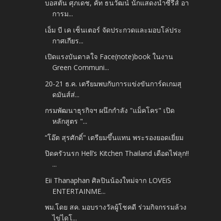
บอสตั้น ศุภเดช, คัท ธนวัฒน์ นักแสดงนำซีรีส์ อา
การม...
เอ็ม บี เค เซ็นเตอร์ จัดประกวดและมอบโล่ประ
กาศเกียร...
เปิดแรงบันดาลใจ Face(note)book ในงาน
Green Communi...
20-21 ธ.ค. เตรียมพบกับการแข่งขันการ์ดเกมสุ
ดมันส์ส่...
กรมพัฒนาธุรกิจฯ ผนึกกำลัง "แม็คโคร" เปิด
หลักสูตร "...
“โอ๊ต สุรศักดิ์" เตรียมขึ้นแทน พระรองยอดเยี่ยม
ปิดครัวนรก Hell’s Kitchen Thailand เดือดไฟลุก!!
...
Eii Thanaphan ศิลปินน้องใหม่จาก LOVEiS
ENTERTAINME...
พม.โดย สค. มอบรางวัลผู้โชคดี ร่วมกิจกรรมล้วง
ไข่ไดโ...