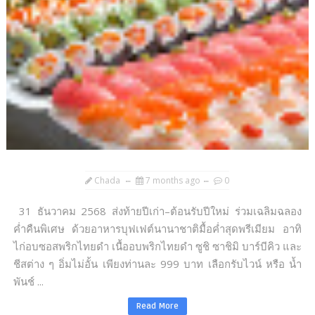
Chada
7 months ago
0
31 ธันวาคม 2568 ส่งท้ายปีเก่า–ต้อนรับปีใหม่ ร่วมเฉลิมฉลอง
ค่ำคืนพิเศษ ด้วยอาหารบุฟเฟต์นานาชาติมื้อค่ำสุดพรีเมียม อาทิ
ไก่อบซอสพริกไทยดำ เนื้ออบพริกไทยดำ ซูชิ ซาชิมิ บาร์บีคิว และ
ชีสต่าง ๆ อิ่มไม่อั้น เพียงท่านละ 999 บาท เลือกรับไวน์ หรือ น้ำ
พันช์ ...
Read More