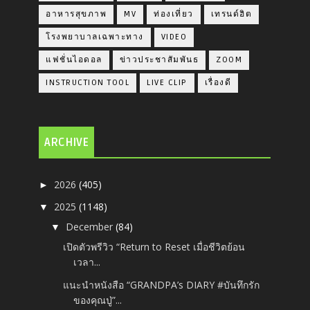
อาหารสุขภาพ
MV
ท่องเที่ยว
เทรนด์ฮิต
โรงพยาบาลเฉพาะทาง
VIDEO
แฟชั่นไอดอล
ข่าวประชาสัมพันธ
ZOOM
INSTRUCTION TOOL
LIVE CLIP
เรื่องดี
ARCHIVE
2026
(405)
►
2025
(1148)
▼
December
(84)
▼
เปิดตัวพรีวิว “Return to Reset เมื่อชีวิตย้อน
เวลา...
แนะนำหนังสือ “GRANDPA’s DIARY #บันทึกรัก
ของคุณปู่”...