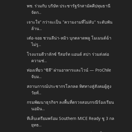
พช. ร่วมกับ บริษัท ประชารัฐรักสามัคคีปทุมธานี
จัดก...
เจาะใจ” กว่าจะเป็น "ความงามที่ไม่ลับ" ระดับพัน
ล้าน...
เต๋อ-จอย ชวนลีน่า-หมิว บุกตลาดพลู โมเมนต์ฉ่ำ
ไม่รู...
โรงแรมดีวาลักซ์ รีสอร์ท แอนด์ สปา ร่วมส่งต่อ
ความช่...
ท่องเที่ยว “ชิลี” ผ่านอาหารและไวน์ — ProChile
จับม...
สถานการณ์ประชากรโลกลด ทิศทางสู่สังคมผู้สูง
วัยทั่...
กรมพัฒนาธุรกิจฯ ลงพื้นที่ตรวจสอบกรณีร้องเรียน
นอมิน...
ทีเส็บเตรียมพร้อม Southern MICE Ready ชู 3 กล
ยุทธ...