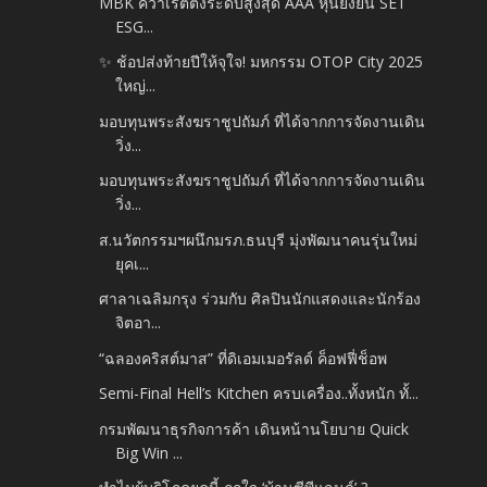
MBK คว้าเรตติ้งระดับสูงสุด AAA หุ้นยั่งยืน SET
ESG...
✨ ช้อปส่งท้ายปีให้จุใจ! มหกรรม OTOP City 2025
ใหญ่...
มอบทุนพระสังฆราชูปถัมภ์ ที่ได้จากการจัดงานเดิน
วิ่ง...
มอบทุนพระสังฆราชูปถัมภ์ ที่ได้จากการจัดงานเดิน
วิ่ง...
ส.นวัตกรรมฯผนึกมรภ.ธนบุรี มุ่งพัฒนาคนรุ่นใหม่
ยุคเ...
ศาลาเฉลิมกรุง ร่วมกับ ศิลปินนักแสดงและนักร้อง
จิตอา...
“ฉลองคริสต์มาส” ที่ดิเอมเมอรัลด์ ค็อฟฟี่ช็อพ
Semi-Final Hell’s Kitchen ครบเครื่อง..ทั้งหนัก ทั้...
กรมพัฒนาธุรกิจการค้า เดินหน้านโยบาย Quick
Big Win ...