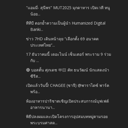
"แอมมี่- สุนีพร” MUT2025 มุกดาหาร เปิดเวที หนู
น้อย...
ทีทีบี ตอกย้ำความเป็นผู้นำ Humanized Digital
Banki...
ข่าว 7HD เดินหน้าลุย “เลือกตั้ง 69 อนาคต
ประเทศไทย”...
17 ธันวาคมนี้ เดอะไนน์ เซ็นเตอร์ พระราม 9 ร่วม
กับ ...
🔴 บอสตั้น ศุภเดช 🫶🏻 คัท ธนวัฒน์ นักแสดงนำ
ซีรีส...
เปิดแล้ววันนี้! CHAGEE (ชาจี) @พาราไดซ์ พาร์ค
พร้อ...
ห้องอาหารปาริชาตเชิญเปิดประสบการณ์บุฟเฟต์
อาหารนานา...
พิธีปลงผมและเปิดโครงการอุปสมบทหมู่ตามรอย
พระบรมศาสด...