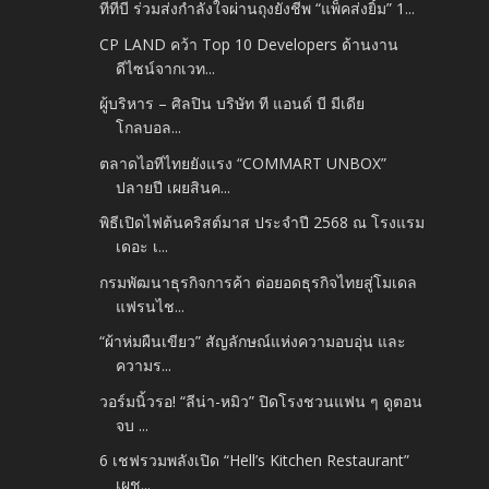
ทีทีบี ร่วมส่งกำลังใจผ่านถุงยังชีพ “แพ็คส่งยิ้ม” 1...
CP LAND คว้า Top 10 Developers ด้านงาน
ดีไซน์จากเวท...
ผู้บริหาร – ศิลปิน บริษัท ที แอนด์ บี มีเดีย
โกลบอล...
ตลาดไอทีไทยยังแรง “COMMART UNBOX”
ปลายปี เผยสินค...
พิธีเปิดไฟต้นคริสต์มาส ประจำปี 2568 ณ โรงแรม
เดอะ เ...
กรมพัฒนาธุรกิจการค้า ต่อยอดธุรกิจไทยสู่โมเดล
แฟรนไช...
“ผ้าห่มผืนเขียว” สัญลักษณ์แห่งความอบอุ่น และ
ความร...
วอร์มนิ้วรอ! “ลีน่า-หมิว” ปิดโรงชวนแฟน ๆ ดูตอน
จบ ...
6 เชฟรวมพลังเปิด “Hell’s Kitchen Restaurant”
เผช...