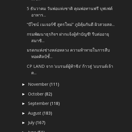
5 ธันวาคม วันพ่อแห่งชาติ คุณพ่อทานฟรี บุฟเฟต์
อาหาร...
“บีไชน์ เนเจอร์ซี สูตรใหม่” ภูมิคุ้มกันดี ผิวสวยสด...
กรมพัฒนาธุรกิจฯ ฝากแจ้งผู้ทำบัญชี! รีบต่ออายุ
สมาชิ...
มรดกแห่งช่างหล่อหลวง ความท้าทายในการสืบ
ทอดศิลป์ชั้...
CP LAND จาก ‘แบรนด์ผู้ท้าชิง’ ก้าวสู่ ‘แบรนด์เจ้า
ต...
November
(111)
►
October
(82)
►
September
(118)
►
August
(183)
►
July
(167)
►