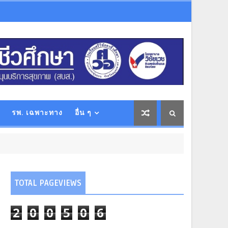
รพ. เฉพาะทาง
อื่น ๆ
TOTAL PAGEVIEWS
2
0
0
5
0
6