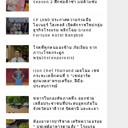
Season 2 ศึกพ่อค้าซ่า แม่ค้าแซ่บ
CP LAND ประกาศความร่วมมือ
ไมเนอร์ โฮเทลส์ เปิดศักราชใหม่กลุ่ม
ธุรกิจโรงแรม พลิกโฉม Grand
Fortune Hotel Bangkok
โรคที่ทุกคนมองข้าม ภัยเงียบ จาก
ภาวะโรคกระดูก
พรุน(Osteoporosis)
Iron Chef Thailand เผยโฉม เชฟ
กระทะเหล็กคนที่ 9 “เชฟอาร์ต
ศุภมงคล”ครบเครื่อง..ฝีมือ-
ประสบการณ์
ทหารในกองทัพภาคที่4 ออกช่วย
เหลือประชาชนที่ประสบอุทกภัยใน
จังหวัดนราธิวาส ปัตตานี และยะลา
ห้องอาหารปาริชาต เสริฟความอร่อย
“ บุฟเฟต์อาหารตามสั่ง ” โรงแรม