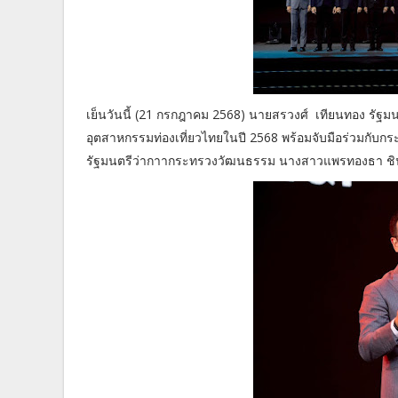
เย็นวันนี้ (21 กรกฎาคม 2568) นายสรวงศ์ เทียนทอง รัฐ
อุตสาหกรรมท่องเที่ยวไทยในปี 2568 พร้อมจับมือร่วมกับก
รัฐมนตรีว่ากาากระทรวงวัฒนธรรม นางสาวแพรทองธา ชินวั