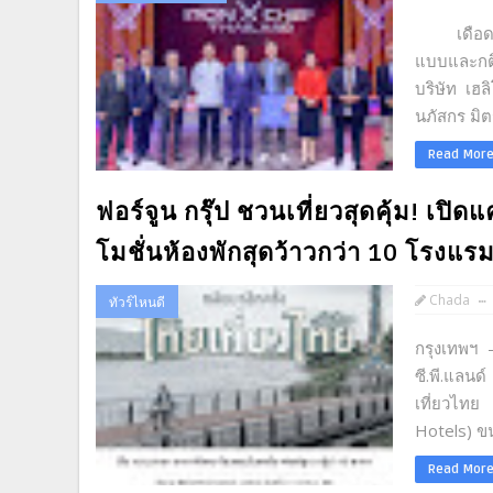
เดือดไม่ม
แบบและกติ
บริษัท เฮล
นภัสกร มิต
Read Mor
ฟอร์จูน กรุ๊ป ชวนเที่ยวสุดคุ้ม! เปิ
โมชั่นห้องพักสุดว้าวกว่า 10 โรงแรม
Chada
ทัวร์ไหนดี
กรุงเทพฯ 
ซี.พี.แลนด
เที่ยวไทย 
Hotels) ข
Read Mor