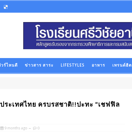
ัวร์ไหนดี
ข่าวสาร สาระ
LIFESTYLES
อาหาร
เทรนด์ฮิต
็กประเทศไทย ครบรสชาติ!!ปะทะ “เชฟฟิล
9 months ago
0