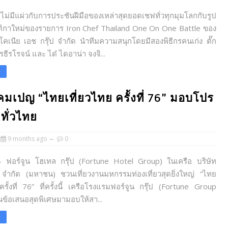
ีแผ่วกับการประชันฝีมือของเหล่าสุดยอดเชฟทั่วทุกมุมโลกกับรูป
กาใหม่ของรายการ Iron Chef Thailand One On One Battle ของ
ิโคเนีย เอช กรุ๊ป จำกัด นำทีมความสนุกโดยมีสองพิธีกรคนเก่ง ตั๊ก
รธีรโรจน์ และ ได๋ ไดอาน่า จงจิ...
e
ดแคมเปญ “ไทยเที่ยวไทย ครั้งที่ 76” มอบโปร
ทั่วไทย
9 months ago
0
– ฟอร์จูน โฮเทล กรุ๊ป (Fortune Hotel Group) ในเครือ บริษัท
์ จำกัด (มหาชน) ชวนเที่ยวงานมหกรรมท่องเที่ยวสุดยิ่งใหญ่ “ไทย
ครั้งที่ 76” ที่ครั้งนี้ เครือโรงแรมฟอร์จูน กรุ๊ป (Fortune Group
นข้อเสนอสุดพิเศษมามอบให้สา...
e