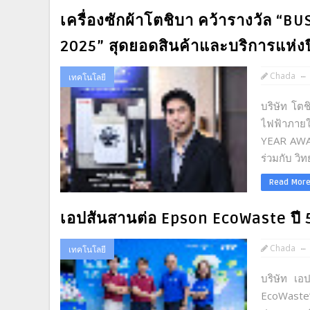
เครื่องซักผ้าโตชิบา คว้ารางวัล 
2025” สุดยอดสินค้าและบริการแห่งป
Chada
เทคโนโลยี
บริษัท โตช
ไฟฟ้าภาย
YEAR AWAR
ร่วมกับ วิ
Read Mor
เอปสันสานต่อ Epson EcoWaste ปี 5
Chada
เทคโนโลยี
บริษัท เอ
EcoWaste”