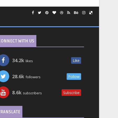
CONNECT WITH US
34.2k
Like
likes
28.6k
Follow
followers
8.6k
Subscribe
subscribers
TRANSLATE