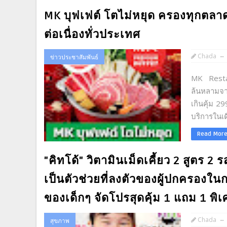
MK บุฟเฟต์ โตไม่หยุด ครองทุกตลา
ต่อเนื่องทั่วประเทศ
Chada
ข่าวประชาสัมพันธ์
MK Restau
ล้นหลามจาก
เกินคุ้ม 2
บริการในเด
Read Mor
"คิทโด้" วิตามินเม็ดเคี้ยว 2 สูตร 2 
เป็นตัวช่วยที่ลงตัวของผู้ปกครองใ
ของเด็กๆ จัดโปรสุดคุ้ม 1 แถม 1 พิเศ
Chada
สุขภาพ