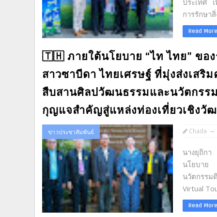
ประเทศ เพ
การรักษาสิ
Read Mor
🇹🇭 ภายใต้นโยบาย “ไท ไทย” ของ
สาวซาบีดา ไทยเศรษฐ์ ที่มุ่งส่งเส
สืบสานศิลปวัฒนธรรมและนวัตกรรมดิ
กุญแจสำคัญสู่แหล่งท่องเที่ยวเชิง
Chada
ข่าวประชาสัมพันธ์
นางยุถิกา
นโยบาย "ไ
นวัตกรรมด
Virtual Tou
Read Mor