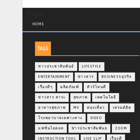
Pages
HOME
TAGS
ข่าวประชาสัมพันธ์
LIFESTYLE
ENTERTAINMENT
ข่าวสาร
BUSINESSธุรกิจ
เรื่องดีๆ
ผลิตภัณฑ์
ทัวร์ไหนดี
ข่าวสาร สาระ
สุขภาพ
เทคโนโลยี
อาหารสุขภาพ
MV
ท่องเที่ยว
เทรนด์ฮิต
โรงพยาบาลเฉพาะทาง
VIDEO
แฟชั่นไอดอล
ข่าวประชาสัมพันธ
ZOOM
INSTRUCTION TOOL
LIVE CLIP
เรื่องดี