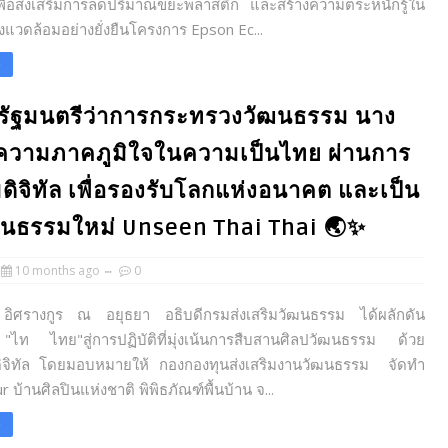
ื่อส่งเสริมการลดปริมาณขยะพลาสติก และสร้างความตระหนักรู้ใน
่งแวดล้อมอย่างยั่งยืนโครงการ Epson Ec...
e
รัฐมนตรีว่าการกระทรวงวัฒนธรรม นาง
ริมความภาคภูมิใจในความเป็นไทย ผ่านการ
จิทัล เพื่อรองรับโลกแห่งอนาคต และเป็น
วัฒนธรรมใหม่ Unseen Thai Thai 🌏✨
10 months ago
0
 อิศรางกูร ณ อยุธยา อธิบดีกรมส่งเสริมวัฒนธรรม ได้ผลักดัน
ท ไทย"สู่การปฏิบัติที่มุ่งเน้นการสืบสานศิลปวัฒนธรรม ด้วย
ิจิทัล โดยมอบหมายให้ กองกองทุนส่งเสริมงานวัฒนธรรม จัดทำ
r บ้านศิลปินแห่งชาติ พิพิธภัณฑ์พื้นบ้าน จ...
e