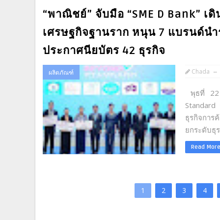
“พาณิชย์” จับมือ “SME D Bank” เดิ
เศรษฐกิจฐานราก หนุน 7 แบรนด์นำร่
ประกาศนียบัตร 42 ธุรกิจ
Chada
ผลิตภัณฑ์
พุธที่ 2
Standard 
ธุรกิจการ
ยกระดับธุ
Read Mor
1
2
3
4