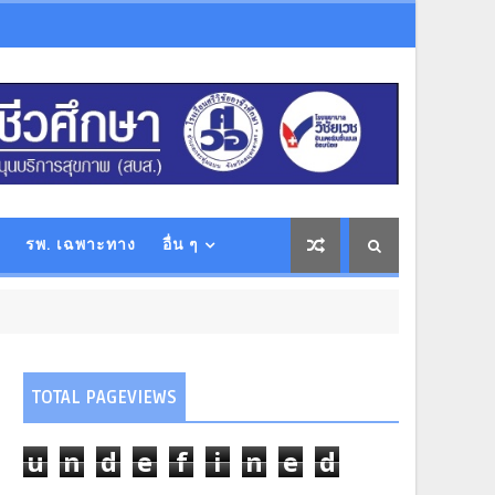
รพ. เฉพาะทาง
อื่น ๆ
TOTAL PAGEVIEWS
u
n
d
e
f
i
n
e
d