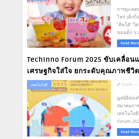
การดูแลสุข
ไหร่ เด็กก
“คิทโด้” วิ
ของเด็ก ๆ แ
Read Mor
TechInno Forum 2025 ขับเคลื่อนแ
เศรษฐกิจใส่ใจ ยกระดับคุณภาพชีวิตอ
Chada
เทคโนโลยี
มูลนิธิส่
สมาคมการ
เทคโนโลย
Forum 202
Read Mor