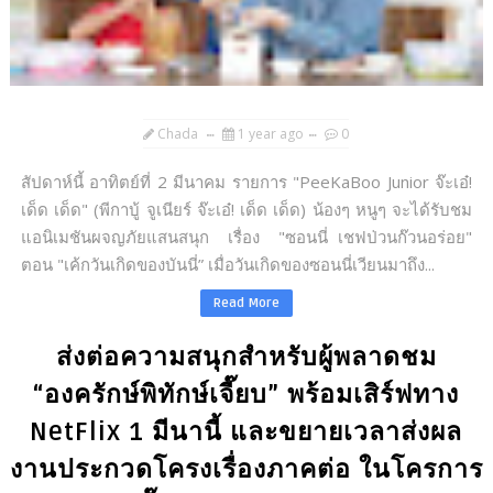
Chada
1 year ago
0
สัปดาห์นี้ อาทิตย์ที่ 2 มีนาคม รายการ "PeeKaBoo Junior จ๊ะเอ๋!
เด็ด เด็ด" (พีกาบู้ จูเนียร์ จ๊ะเอ๋! เด็ด เด็ด) น้องๆ หนูๆ จะได้รับชม
แอนิเมชันผจญภัยแสนสนุก เรื่อง "ซอนนี่ เชฟป่วนก๊วนอร่อย"
ตอน "เค้กวันเกิดของบันนี่” เมื่อวันเกิดของซอนนี่เวียนมาถึง...
Read More
ส่งต่อความสนุกสำหรับผู้พลาดชม
“องครักษ์พิทักษ์เจี๊ยบ” พร้อมเสิร์ฟทาง
NetFlix 1 มีนานี้ และขยายเวลาส่งผล
งานประกวดโครงเรื่องภาคต่อ ในโครการ