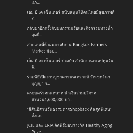
BA...
เอ็ม บี เค เซ็นเตอร์ สนับสนุนให้คนไทยมีสุขภาพดี
ร่...
กลับมาอีกครั้งกับมหกรรมเรือและกิจกรรมทางน้ำ
สุดยิ่...
สายเฮลตี้ห้ามพลาด! งาน Bangkok Farmers
Market ช้อป...
เอ็ม บี เค เซ็นเตอร์ ร่วมกับ สำนักงานเขตปทุมวัน
จั...
ร่วมพิธีเปิดงานบูชาดาวนพเคราะห์ วัดเขตร์นา
บุญญา ร...
ครอบครัวศกุนตนาค นำเงินร่วมบริจาค
จำนวน1,600,000 บา...
“สีสันอีสานวันธรรมดาXShopback ดีลสุดพิเศษ”
ตั้งแต...
JCIE และ ERIA จัดพิธีมอบรางวัล Healthy Aging
Prize...