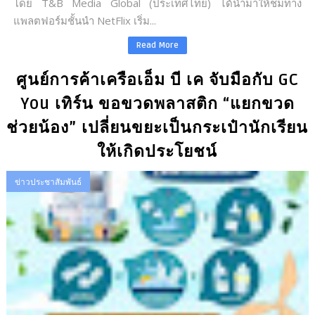
โดย T&B Media Global (ประเทศไทย) ได้นำมาให้ชมทาง
แพลตฟอร์มชั้นนำ NetFlix เริ่ม...
Read More
ศูนย์การค้าเครือเอ็ม บี เค จับมือกับ GC
You เทิร์น ขอขวดพลาสติก “แยกขวด
ช่วยน้อง” เปลี่ยนขยะเป็นกระเป๋านักเรียน
ให้เกิดประโยชน์
ข่าวประชาสัมพันธ์