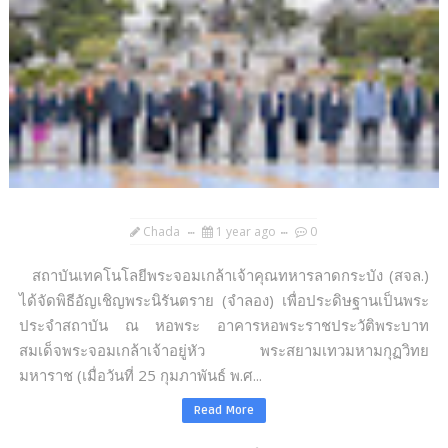
Chada
1 year ago
0
สถาบันเทคโนโลยีพระจอมเกล้าเจ้าคุณทหารลาดกระบัง (สจล.)
ได้จัดพิธีอัญเชิญพระนิรันตราย (จำลอง) เพื่อประดิษฐานเป็นพระ
ประจำสถาบัน ณ หอพระ อาคารหอพระราชประวัติพระบาท
สมเด็จพระจอมเกล้าเจ้าอยู่หัว พระสยามเทวมหามกุฏวิทย
มหาราช (เมื่อวันที่ 25 กุมภาพันธ์ พ.ศ...
Read More