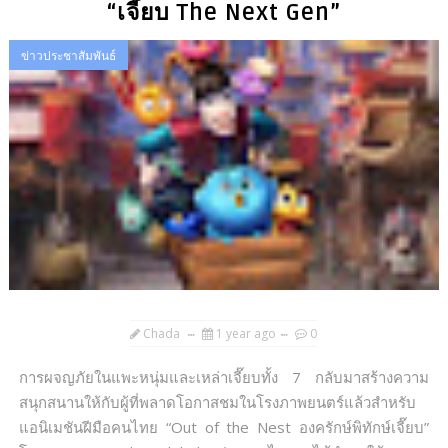
“เจี๊ยบ The Next Gen”
ข่าวประชาสัมพันธ์
Chada
1 year ago
0
​การผจญภัยในแพะหนุ่มและเหล่าเจี๊ยบทั้ง 7 กลับมาสร้างความ
สนุกสนานให้กับผู้ที่พลาดโอกาสชมในโรงภาพยนตร์แล้วสำหรับ
แอนิเมชันฝีมือคนไทย “Out of the Nest องครักษ์พิทักษ์เจี๊ยบ”