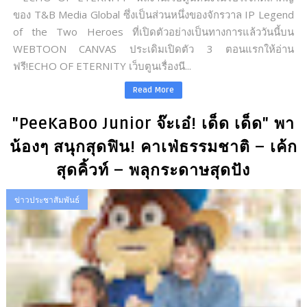
ของ T&B Media Global ซึ่งเป็นส่วนหนึ่งของจักรวาล IP Legend
of the Two Heroes ที่เปิดตัวอย่างเป็นทางการแล้ววันนี้บน
WEBTOON CANVAS ประเดิมเปิดตัว 3 ตอนแรกให้อ่าน
ฟรี!ECHO OF ETERNITY เว็บตูนเรื่องนี...
Read More
"PeeKaBoo Junior จ๊ะเอ๋! เด็ด เด็ด" พา
น้องๆ สนุกสุดฟิน! คาเฟ่ธรรมชาติ – เค้ก
สุดคิ้วท์ – พลุกระดาษสุดปัง
ข่าวประชาสัมพันธ์