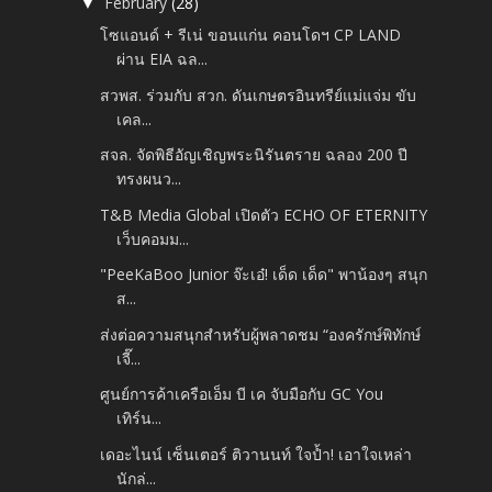
February
(28)
▼
โซแอนด์ + รีเน่ ขอนแก่น คอนโดฯ CP LAND
ผ่าน EIA ฉล...
สวพส. ร่วมกับ สวก. ดันเกษตรอินทรีย์แม่แจ่ม ขับ
เคล...
สจล. จัดพิธีอัญเชิญพระนิรันตราย ฉลอง 200 ปี
ทรงผนว...
T&B Media Global เปิดตัว ECHO OF ETERNITY
เว็บคอมม...
"PeeKaBoo Junior จ๊ะเอ๋! เด็ด เด็ด" พาน้องๆ สนุก
ส...
ส่งต่อความสนุกสำหรับผู้พลาดชม “องครักษ์พิทักษ์
เจี๊...
ศูนย์การค้าเครือเอ็ม บี เค จับมือกับ GC You
เทิร์น...
เดอะไนน์ เซ็นเตอร์ ติวานนท์ ใจป้ำ! เอาใจเหล่า
นักล่...