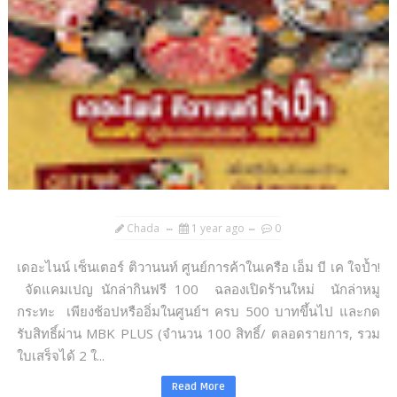
Chada
1 year ago
0
เดอะไนน์ เซ็นเตอร์ ติวานนท์ ศูนย์การค้าในเครือ เอ็ม บี เค ใจป้ำ!
จัดแคมเปญ นักล่ากินฟรี 100 ฉลองเปิดร้านใหม่ นักล่าหมู
กระทะ เพียงช้อปหรืออิ่มในศูนย์ฯ ครบ 500 บาทขึ้นไป และกด
รับสิทธิ์ผ่าน MBK PLUS (จำนวน 100 สิทธิ์/ ตลอดรายการ, รวม
ใบเสร็จได้ 2 ใ...
Read More