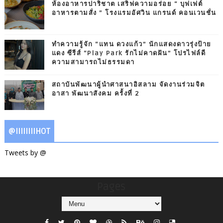
ห้องอาหารปาริชาต เสริฟความอร่อย “ บุฟเฟต์
อาหารตามสั่ง ” โรงแรมอัศวิน แกรนด์ คอนเวนชั่น
ทำความรู้จัก “แทน ดวงแก้ว” นักแสดงดาวรุ่งป้าย
แดง ซีรีส์ “Play Park รักไม่คาดฝัน” โปรไฟล์ดี
ความสามารถไม่ธรรมดา
สถาบันพัฒนาผู้นำศาสนาอิสลาม จัดงานร่วมจิต
อาสา พัฒนาสังคม ครั้งที่ 2
@IIIIIIIIHOT
Tweets by @
Pages