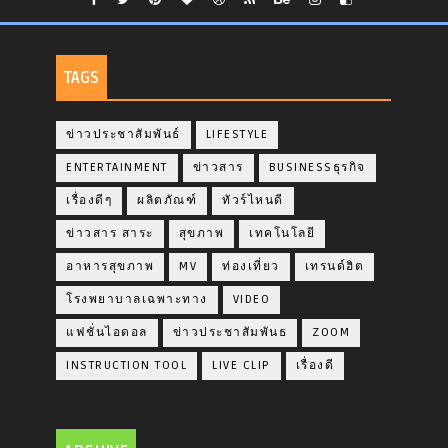
TAGS
ข่าวประชาสัมพันธ์
LIFESTYLE
ENTERTAINMENT
ข่าวสาร
BUSINESSธุรกิจ
เรื่องดีๆ
ผลิตภัณฑ์
ทัวร์ไหนดี
ข่าวสาร สาระ
สุขภาพ
เทคโนโลยี
อาหารสุขภาพ
MV
ท่องเที่ยว
เทรนด์ฮิต
โรงพยาบาลเฉพาะทาง
VIDEO
แฟชั่นไอดอล
ข่าวประชาสัมพันธ
ZOOM
INSTRUCTION TOOL
LIVE CLIP
เรื่องดี