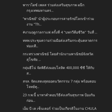
พาราไดซ์ เพลส ร่วมส่งเสริมสุขภาพ ผนึก
กรุงเทพมหานคร...
“พาณิชย์” นำผู้ประกอบการสายรักษ์โลกเข้าร่วม
งาน “Th...
#งานฤดูกาลกาแฟ ครั้งที่ 4 "บทกวีคือชีวิต" วันที่ ...
ททท.ประชุมความร่วมมือส่งเสริมกระตุ้นตลาดการ
ท่องเที...
กระทรวงพาณิชย์ โดยสำนักงานพาณิชย์จังหวัด
สุโขทัย ...
กลุ่มฮีโน่ จัดพิธีส่งมอบโลหิต 400,000 ซีซี ให้กับ
ส...
สจล. จัดแสดงสุดยอดนวัตกรรม 7 กลุ่ม พร้อมตอบ
โจทย์ทุ...
23 ก.พ.นี้ มาหาคำตอบวิธีส่งเสริมสุขภาพ ป้องกัน
ก่อน...
เอ็ม บี เค เซ็นเตอร์ ร่วมเป็นเกียรติในงาน CHULA