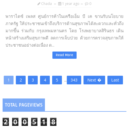
Chada
1 year ago
0
พาราไดซ์ เพลส ศูนย์การค้าในเครือเอ็ม บี เค ขานรับนโยบาย
ภาครัฐ ให้ประชาชนเข้าถึงบริการด้านสุขภาพได้สะดวกและทั่วถึง
มากขึ้น ร่วมกับ กรุงเทพมหานคร โดย โรงพยาบาลสิรินธร เดิน
หน้าสร้างเสริมสุขภาพดี ลดการเจ็บป่วย ด้วยการตรวจสุขภาพให้
ประชาชนอย่างต่อเนื่อง ด...
Read More
1
2
3
4
5
...
343
Next �
Last
TOTAL PAGEVIEWS
2
0
0
5
1
8