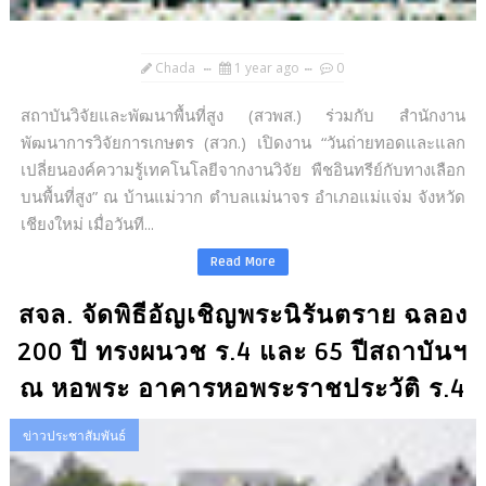
Chada
1 year ago
0
สถาบันวิจัยและพัฒนาพื้นที่สูง (สวพส.) ร่วมกับ สำนักงาน
พัฒนาการวิจัยการเกษตร (สวก.) เปิดงาน “วันถ่ายทอดและแลก
เปลี่ยนองค์ความรู้เทคโนโลยีจากงานวิจัย พืชอินทรีย์กับทางเลือก
บนพื้นที่สูง” ณ บ้านแม่วาก ตำบลแม่นาจร อำเภอแม่แจ่ม จังหวัด
เชียงใหม่ เมื่อวันที...
Read More
สจล. จัดพิธีอัญเชิญพระนิรันตราย ฉลอง
200 ปี ทรงผนวช ร.4 และ 65 ปีสถาบันฯ
ณ หอพระ อาคารหอพระราชประวัติ ร.4
ข่าวประชาสัมพันธ์