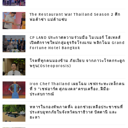
The Restaurant War Thailand Season 2 ศึก
พ่อค้าซ่า แม่ค้าแซ่บ
CP LAND ประกาศความร่วมมือ ไมเนอร์ โฮเทลส์
เปิดศักราชใหม่กลุ่มธุรกิจโรงแรม พลิกโฉม Grand
Fortune Hotel Bangkok
โรคที่ทุกคนมองข้าม ภัยเงียบ จากภาวะโรคกระดูก
พรุน(Osteoporosis)
Iron Chef Thailand เผยโฉม เชฟกระทะเหล็กคน
ที่ 9 “เชฟอาร์ต ศุภมงคล”ครบเครื่อง..ฝีมือ-
ประสบการณ์
ทหารในกองทัพภาคที่4 ออกช่วยเหลือประชาชนที่
ประสบอุทกภัยในจังหวัดนราธิวาส ปัตตานี และ
ยะลา