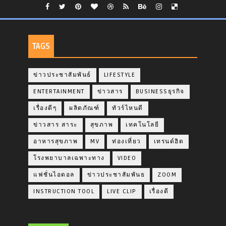
TAGS
ข่าวประชาสัมพันธ์
LIFESTYLE
ENTERTAINMENT
ข่าวสาร
BUSINESSธุรกิจ
เรื่องดีๆ
ผลิตภัณฑ์
ทัวร์ไหนดี
ข่าวสาร สาระ
สุขภาพ
เทคโนโลยี
อาหารสุขภาพ
MV
ท่องเที่ยว
เทรนด์ฮิต
โรงพยาบาลเฉพาะทาง
VIDEO
แฟชั่นไอดอล
ข่าวประชาสัมพันธ
ZOOM
INSTRUCTION TOOL
LIVE CLIP
เรื่องดี