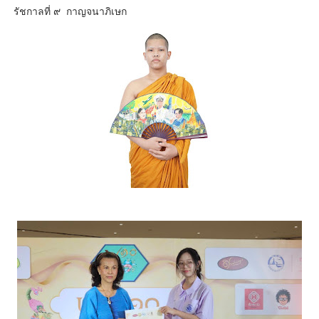
รัชกาลที่ ๙ กาญจนาภิเษก