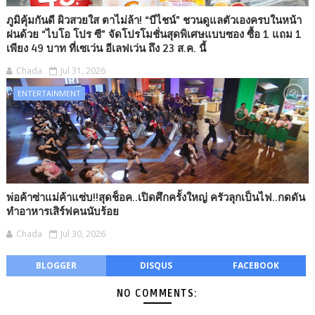
ภูมิคุ้มกันดี ผิวสวยใส ตาไม่ล้า! “บีไชน์” ชวนดูแลตัวเองครบในหน้า
ฝนด้วย “ไบโอ โปร ซี” จัดโปรโมชั่นสุดพิเศษแบบซอง ซื้อ 1 แถม 1
เพียง 49 บาท ที่เซเว่น อีเลฟเว่น ถึง 23 ส.ค. นี้
Chada
Jul 31, 2026
ENTERTAINMENT
พ่อค้าซ่าแม่ค้าแซ่บ!!สุดช็อค..เปิดศึกครั้งใหญ่ ครัวลุกเป็นไฟ..กดดัน
ทำอาหารเสิร์ฟคนนับร้อย
Chada
Jul 30, 2026
BLOGGER
DISQUS
FACEBOOK
NO COMMENTS: