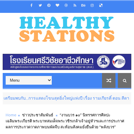
การแสดงโขนสุดยิ่งใหญ่แห่งปี เรื่อง รามเกียรติ์ ตอน สีดา 12 สิงหาคม นี้ เปิด
Home
ข่าวประชาสัมพันธ์
“งานบวร ๑๐” นิทรรศการศิลปะ
เฉลิมพระเกียรติ พระบาทสมเด็จพระวชิรเกล้าเจ้าอยู่หัวฯและการประกาศ
ผลการประกวดวาดภาพบนพัดจีบ สะท้อนสังคมยั่งยืนด้วย “พลังบวร”