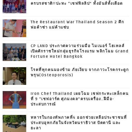
ครบรสชาติ!!ปะทะ “เชฟฟิลลิป” ทั้งมันส์ทั้งเดือด
The Restaurant War Thailand Season 2 ศึก
พ่อค้าซ่า แม่ค้าแซ่บ
CP LAND ประกาศความร่วมมือ ไมเนอร์ โฮเทลส์
เปิดศักราชใหม่กลุ่มธุรกิจโรงแรม พลิกโฉม Grand
Fortune Hotel Bangkok
โรคที่ทุกคนมองข้าม ภัยเงียบ จากภาวะโรคกระดูก
พรุน(Osteoporosis)
Iron Chef Thailand เผยโฉม เชฟกระทะเหล็กคน
ที่ 9 “เชฟอาร์ต ศุภมงคล”ครบเครื่อง..ฝีมือ-
ประสบการณ์
ทหารในกองทัพภาคที่4 ออกช่วยเหลือประชาชนที่
ประสบอุทกภัยในจังหวัดนราธิวาส ปัตตานี และ
ยะลา