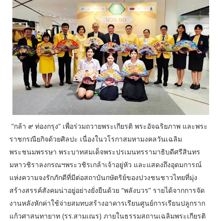
“กล้า ๙ ท่องกรุง” เพื่อร่วมถวายพระเกียรติ พระอัจฉริยภาพ และพระ
ราชกรณียกิจด้วยศิลปะ เนื่องในวโรกาสมหามงคลวันเฉลิม
พระชนมพรรษา พระบาทสมเด็จพระปรเมนทรรามาธิบดีศรีสินทร
มหาวชิราลงกรณฯพระวชิรเกล้าเจ้าอยู่หัว และแสดงถึงอุดมการณ์
แห่งความจงรักภักดีที่มีต่อสถาบันกษัตริย์ของปวงชนชาวไทยที่มุ่ง
สร้างสรรค์สังคมน่าอยู่อย่างยั่งยืนด้วย “พลังบวร” รายได้จากการจัด
งานหลังหักค่าใช้จ่ายสมทบสร้างอาคารเรียนศูนย์การเรียนปลูกราก
แก้วศาสนทายาท (รร.สามเณร) ภายในธรรมสถานเฉลิมพระเกียรติ