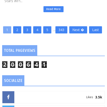
Stars สถา...
Read More
1
2
3
4
5
...
343
Next �
Last
TOTAL PAGEVIEWS
2
0
0
6
4
1
SOCIALIZE
3.5k
Likes