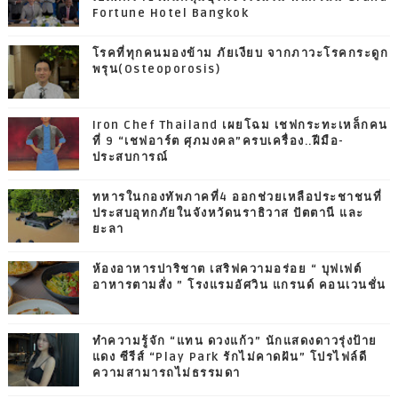
Fortune Hotel Bangkok
โรคที่ทุกคนมองข้าม ภัยเงียบ จากภาวะโรคกระดูก
พรุน(Osteoporosis)
Iron Chef Thailand เผยโฉม เชฟกระทะเหล็กคน
ที่ 9 “เชฟอาร์ต ศุภมงคล”ครบเครื่อง..ฝีมือ-
ประสบการณ์
ทหารในกองทัพภาคที่4 ออกช่วยเหลือประชาชนที่
ประสบอุทกภัยในจังหวัดนราธิวาส ปัตตานี และ
ยะลา
ห้องอาหารปาริชาต เสริฟความอร่อย “ บุฟเฟต์
อาหารตามสั่ง ” โรงแรมอัศวิน แกรนด์ คอนเวนชั่น
ทำความรู้จัก “แทน ดวงแก้ว” นักแสดงดาวรุ่งป้าย
แดง ซีรีส์ “Play Park รักไม่คาดฝัน” โปรไฟล์ดี
ความสามารถไม่ธรรมดา