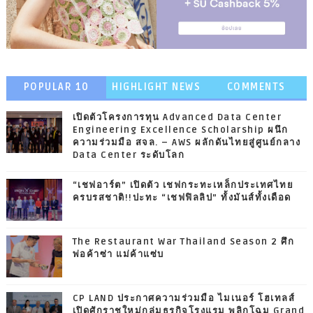
POPULAR 10
HIGHLIGHT NEWS
COMMENTS
เปิดตัวโครงการทุน Advanced Data Center
Engineering Excellence Scholarship ผนึก
ความร่วมมือ สจล. – AWS ผลักดันไทยสู่ศูนย์กลาง
Data Center ระดับโลก
“เชฟอาร์ต” เปิดตัว เชฟกระทะเหล็กประเทศไทย
ครบรสชาติ!!ปะทะ “เชฟฟิลลิป” ทั้งมันส์ทั้งเดือด
The Restaurant War Thailand Season 2 ศึก
พ่อค้าซ่า แม่ค้าแซ่บ
CP LAND ประกาศความร่วมมือ ไมเนอร์ โฮเทลส์
เปิดศักราชใหม่กลุ่มธุรกิจโรงแรม พลิกโฉม Grand