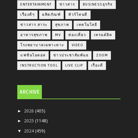
ENTERTAINMENT
ข่าวสาร
BUSINESSธุรกิจ
เรื่องดีๆ
ผลิตภัณฑ์
ทัวร์ไหนดี
ข่าวสาร สาระ
สุขภาพ
เทคโนโลยี
อาหารสุขภาพ
MV
ท่องเที่ยว
เทรนด์ฮิต
โรงพยาบาลเฉพาะทาง
VIDEO
แฟชั่นไอดอล
ข่าวประชาสัมพันธ
ZOOM
INSTRUCTION TOOL
LIVE CLIP
เรื่องดี
ARCHIVE
2026
(405)
►
2025
(1148)
►
2024
(459)
▼