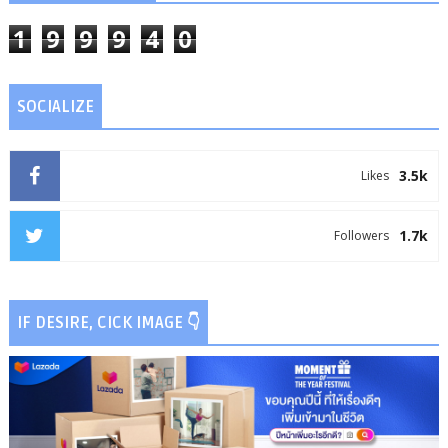
1
9
9
9
4
0
SOCIALIZE
3.5k
Likes
1.7k
Followers
IF DESIRE, CICK IMAGE 👇