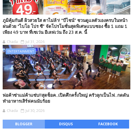
ภูมิคุ้มกันดี ผิวสวยใส ตาไม่ล้า! “บีไชน์” ชวนดูแลตัวเองครบในหน้า
ฝนด้วย “ไบโอ โปร ซี” จัดโปรโมชั่นสุดพิเศษแบบซอง ซื้อ 1 แถม 1
เพียง 49 บาท ที่เซเว่น อีเลฟเว่น ถึง 23 ส.ค. นี้
Chada
Jul 31, 2026
ENTERTAINMENT
พ่อค้าซ่าแม่ค้าแซ่บ!!สุดช็อค..เปิดศึกครั้งใหญ่ ครัวลุกเป็นไฟ..กดดัน
ทำอาหารเสิร์ฟคนนับร้อย
Chada
Jul 30, 2026
BLOGGER
DISQUS
FACEBOOK