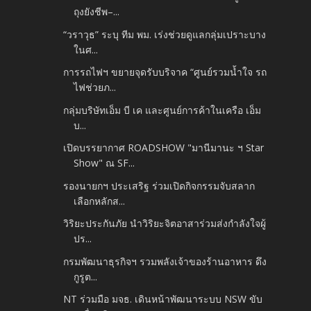
ถุงยังชีพ–...
“วราวุธ” ระบุ ทีม พม. เร่งช่วยดูแลกลุ่มเปราะบาง
ในศ...
การรถไฟฯ ขยายจุดรับบริจาค “ศูนย์รวมน้ำใจ รถ
ไฟช่วยภ...
กลุ่มบริษัทเอ็ม บี เค และศูนย์การค้าในเครือ เอ็ม
บ...
เปิดบรรยากาศ ROADSHOW "มานีมานะ ฯ Star
Show" ณ SF...
รองนายกฯ ประเสริฐ ร่วมเปิดกิจกรรมจับสลาก
เลือกหลักส...
วิริยะประกันภัย นำวิริยะจิตอาสาร่วมส่งกำลังใจผู้
ปร...
กรมพัฒนาธุรกิจฯ รวมพลังเจ้าของร้านอาหาร ดึง
กูรูต...
NT ร่วมมือ มจธ. เดินหน้าพัฒนาระบบ NSW ขับ