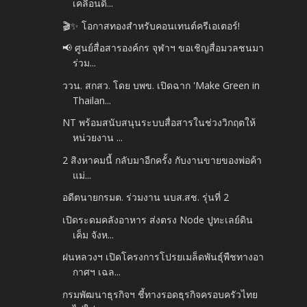
เคลื่อนดิ...
🎬✨ โอกาสทองสำหรับคอนเทนต์ครีเอเตอร์!
📢 ศูนย์สื่อสารองค์กร จุฬาฯ ขอเชิญสื่อมวลชนมา
ร่วม...
ววน. สกสว. โดย บพข. เปิดฉาก 'Make Green in
Thailan...
NT พร้อมสนับสนุนระบบสื่อสารในช่วงวิกฤตให้
หน่วยงาน ...
2 สิงหาคมนี้ กลับมาอีกครั้ง กับงานขายของพ่อค้า
แม่...
อดีตนายกรมต. ร่วมงาน นบส.สช. รุ่นที่ 2
เปิดระดมคลังอาหาร ส่งตรง Node ปูทะเลย์ดิน
เค็ม จังห...
ฝนหลวงฯ เปิดโครงการโปรยเมล็ดพันธุ์พืชทางอา
กาศฯ เฉล...
กรมพัฒนาธุรกิจฯ ชี้ทางรอดธุรกิจครอบครัวไทย