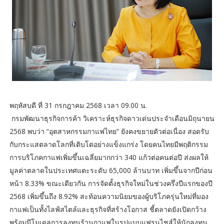
พฤหัสบดี ที่ 31 กรกฎาคม 2568 เวลา 09.00 น.
กรมพัฒนาธุรกิจการค้า วิเคราะห์ธุรกิจดาวเด่นประจำเดือนมิถุนายน
2568 พบว่า “อุตสาหกรรมกาแฟไทย” ยังคงขยายตัวต่อเนื่อง สอดรับ
กับกระแสตลาดโลกที่เติบโตอย่างแข็งแกร่ง โดยคนไทยมีพฤติกรรม
การบริโภคกาแฟเพิ่มขึ้นเฉลี่ยมากกว่า 340 แก้วต่อคนต่อปี ส่งผลให้
มูลค่าตลาดในประเทศแตะระดับ 65,000 ล้านบาท เพิ่มขึ้นจากปีก่อน
หน้า 8.33% ขณะเดียวกัน การจัดตั้งธุรกิจใหม่ในช่วงครึ่งปีแรกของปี
2568 เพิ่มขึ้นถึง 8.92% สะท้อนความนิยมของผู้บริโภครุ่นใหม่ที่มอง
กาแฟเป็นทั้งไลฟ์สไตล์และธุรกิจที่สร้างโอกาส ชี้ตลาดยังเปิดกว้าง
พร้อมมีโมเดลการลงทุนร้านกาแฟในรูปแบบแฟรนไชส์ให้นักลงทุน