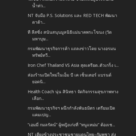
น้ำท่ว...
NT จับมือ P.S. Solutions และ RED TECH พัฒนา
ดาต้า...
ที ลีสซิ่ง สนันสนุนมูลนิธิแม่นาคพระโขนง (วัด
มหาบุษ...
กรมพัฒนาธุรกิจการค้า แถลงข่าวโดย นางอรมน
ทรัพย์ทวี...
Iron Chef Thailand VS Asia สุดเครียด..ตัวเกร็ง เ...
ส่องร้านเปิดใหม่ในเอ็ม บี เค เซ็นเตอร์ แบรนด์
ยอดนิ...
Health Coach นุ่น สินิทธา จัดกิจกรรมสุขภาพทาง
เลือก...
กรมพัฒนาธุรกิจฯ ผนึกกำลังพันธมิตร เตรียมเปิด
แคมเปญ...
“เอมมี่ กมลรัตน์” ผู้หญิงเก่งที่ “หนูแหม่ม” ต้องเช...
NT เคียงข้างประชาชนชายแดนไทย–กัมพูชา ส่ง