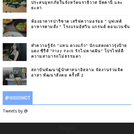
ประสบอุทกภัยในจังหวัดนราธิวาส ปัตตานี และ
ยะลา
ห้องอาหารปาริชาต เสริฟความอร่อย “ บุฟเฟต์
อาหารตามสั่ง ” โรงแรมอัศวิน แกรนด์ คอนเวนชั่น
ทำความรู้จัก “แทน ดวงแก้ว” นักแสดงดาวรุ่งป้าย
แดง ซีรีส์ “Play Park รักไม่คาดฝัน” โปรไฟล์ดี
ความสามารถไม่ธรรมดา
สถาบันพัฒนาผู้นำศาสนาอิสลาม จัดงานร่วมจิต
อาสา พัฒนาสังคม ครั้งที่ 2
@IIIIIIIIHOT
Tweets by @
Pages