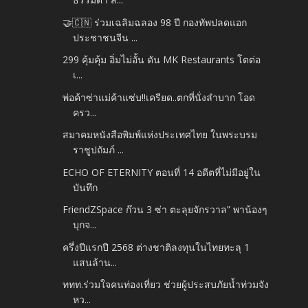
🤝🇨🇳 ร่วมเฉลิมฉลอง 98 ปี กองทัพปลดแอก
ประชาชนจีน ...
299 คุ้มคุ้ม อิ่มไม่อั้น ดัน MK Restaurants โตต่อ
เ...
พ่อค้าซ่าแม่ค้าแซ่บ!!เครียด..ตกที่นั่งลำบาก โอด
ครว...
สมาคมหนังสือพิมพ์แห่งประเทศไทย ในพระบรม
ราชูปถัมภ์ ...
ECHO OF ETERNITY ตอนที่ 14 อดีตที่ไม่มีอยู่ใน
บันทึก
FriendZSpace ก๊วน 3 ซ่า ตะลุยจักรวาล” พาน้องๆ
บุกจ...
ครึ่งปีแรกปี 2568 ต่างชาติลงทุนในไทยทะลุ 1
แสนล้าน...
ททท.ร่วมใจคนท่องเที่ยว ช่วยผู้ประสบภัยน้ำท่วมจัง
หว...