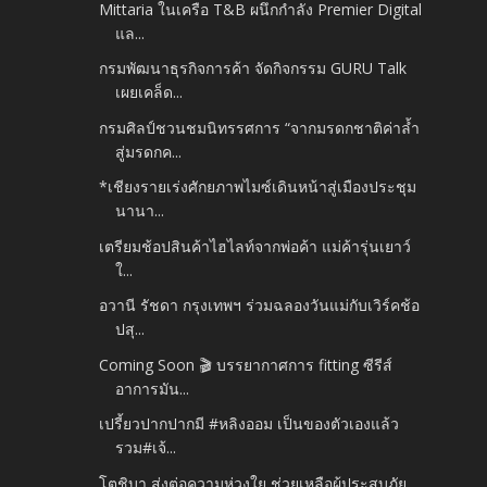
Mittaria ในเครือ T&B ผนึกกำลัง Premier Digital
แล...
กรมพัฒนาธุรกิจการค้า จัดกิจกรรม GURU Talk
เผยเคล็ด...
กรมศิลป์ชวนชมนิทรรศการ “จากมรดกชาติค่าล้ำ
สู่มรดกค...
*เชียงรายเร่งศักยภาพไมซ์เดินหน้าสู่เมืองประชุม
นานา...
เตรียมช้อปสินค้าไฮไลท์จากพ่อค้า แม่ค้ารุ่นเยาว์
ใ...
อวานี รัชดา กรุงเทพฯ ร่วมฉลองวันแม่กับเวิร์คช้อ
ปสุ...
Coming Soon 🎬 บรรยากาศการ fitting ซีรีส์
อาการมัน...
เปรี้ยวปากปากมี #หลิงออม เป็นของตัวเองแล้ว
รวม#เจ้...
โตชิบา ส่งต่อความห่วงใย ช่วยเหลือผู้ประสบภัย