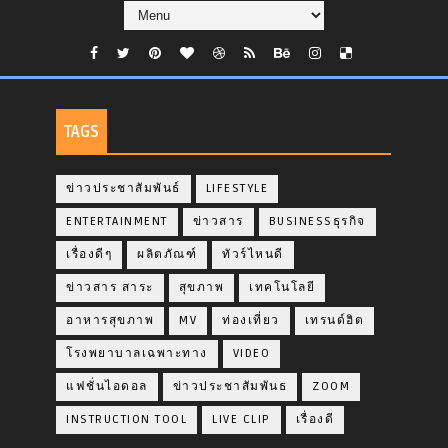
TAGS
ข่าวประชาสัมพันธ์
LIFESTYLE
ENTERTAINMENT
ข่าวสาร
BUSINESSธุรกิจ
เรื่องดีๆ
ผลิตภัณฑ์
ทัวร์ไหนดี
ข่าวสาร สาระ
สุขภาพ
เทคโนโลยี
อาหารสุขภาพ
MV
ท่องเที่ยว
เทรนด์ฮิต
โรงพยาบาลเฉพาะทาง
VIDEO
แฟชั่นไอดอล
ข่าวประชาสัมพันธ
ZOOM
INSTRUCTION TOOL
LIVE CLIP
เรื่องดี