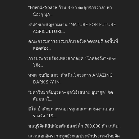
“FriendZSpace ก๊วน 3 ซ่า ตะลุยจักรวาล” พา
น้องๆ บุก...
🎉🌿 ขอเชิญร่วมงาน “NATURE FOR FUTURE:
AGRICULTURE...
คณะกรรมการธรรมาภิบาลจังหวัดชลบุรี ลงพื้นที่
สอดส่อง...
การประกวดร้องเพลงสากลยุค "โก๋หลังวัง" 📣📣
โค้ง...
ททท. จับมือ สดร. ดำเนินโครงการ AMAZING
DARK SKY IN...
“มหาวิทยาลัยบูรพา–มูลนิธิเสนาะ อูนากูล” จัด
สัมมนาใ...
ฮีโน่ ย้ำศักยภาพรถบรรทุกคุณภาพ จัดงานมอบ
รางวัล “1&...
ชลบุรีจัดพิธีปล่อยพันธุ์สัตว์น้ำ 700,000 ตัว เฉลิม...
สถานเอกอัครราชทูตอังกฤษประจำประเทศไทยจัด