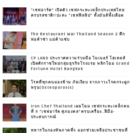
“เชฟอาร์ต” เปิดตัว เชฟกระทะเหล็กประเทศไทย
ครบรสชาติ!!ปะทะ “เชฟฟิลลิป” ทั้งมันส์ทั้งเดือด
The Restaurant War Thailand Season 2 ศึก
พ่อค้าซ่า แม่ค้าแซ่บ
CP LAND ประกาศความร่วมมือ ไมเนอร์ โฮเทลส์
เปิดศักราชใหม่กลุ่มธุรกิจโรงแรม พลิกโฉม Grand
Fortune Hotel Bangkok
โรคที่ทุกคนมองข้าม ภัยเงียบ จากภาวะโรคกระดูก
พรุน(Osteoporosis)
Iron Chef Thailand เผยโฉม เชฟกระทะเหล็กคน
ที่ 9 “เชฟอาร์ต ศุภมงคล”ครบเครื่อง..ฝีมือ-
ประสบการณ์
ทหารในกองทัพภาคที่4 ออกช่วยเหลือประชาชนที่