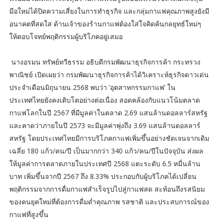
มือใหม่ได้ปิดความเสี่ยงในการทำธุรกิจ และกลุ่มกาแฟคุณภาพสูงยังมี
อนาคตที่สดใส ด้านเจ้าของร้านกาแฟต้องใส่ใจคิดค้นกลยุทธ์ใหม่ๆ
ให้ตอบโจทย์พฤติกรรมผู้บริโภคอยู่เสมอ
นางอรมน ทรัพย์ทวีธรรม อธิบดีกรมพัฒนาธุรกิจการค้า กระทรวง
พาณิชย์ เปิดเผยว่า กรมพัฒนาธุรกิจการค้าได้วิเคราะห์ธุรกิจดาวเด่น
ประจำเดือนมิถุนายน 2568 พบว่า ‘อุตสาหกรรมกาแฟ’ ใน
ประเทศไทยยังคงเติบโตอย่างต่อเนื่อง สอดคล้องกับแนวโน้มตลาด
กาแฟโลกในปี 2567 ที่มีมูลค่าในตลาด 2.69 แสนล้านดอลลาร์สหรัฐ
และคาดว่าภายในปี 2573 จะมีมูลค่าพุ่งถึง 3.69 แสนล้านดอลลาร์
สหรัฐ โดยประเทศไทยมีการบริโภคกาแฟเพิ่มขึ้นอย่างชัดเจนจากเดิม
เฉลี่ย 180 แก้ว/คน/ปี เป็นมากกว่า 340 แก้ว/คน/ปีในปัจจุบัน ส่งผล
ให้มูลค่าการตลาดภายในประเทศปี 2568 แตะระดับ 6.5 หมื่นล้าน
บาท เพิ่มขึ้นจากปี 2567 ถึง 8.33% ประกอบกับผู้บริโภคได้เปลี่ยน
พฤติกรรมจากการดื่มกาแฟสำเร็จรูปไปสู่กาแฟสด สะท้อนถึงรสนิยม
ของคนยุคใหม่ที่ต้องการดื่มด่ำคุณภาพ รสชาติ และประสบการณ์ของ
กาแฟที่สูงขึ้น