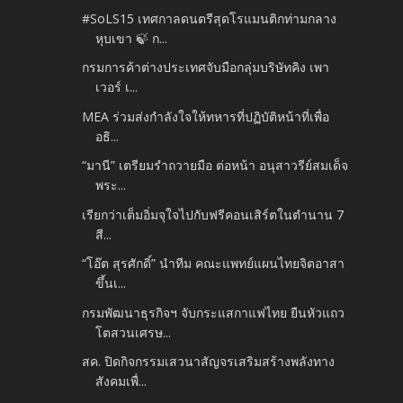
#SoLS15 เทศกาลดนตรีสุดโรแมนติกท่ามกลาง
หุบเขา 🍃 ก...
กรมการค้าต่างประเทศจับมือกลุ่มบริษัทคิง เพา
เวอร์ เ...
MEA ร่วมส่งกำลังใจให้ทหารที่ปฏิบัติหน้าที่เพื่อ
อธิ...
“มานี” เตรียมรำถวายมือ ต่อหน้า อนุสาวรีย์สมเด็จ
พระ...
เรียกว่าเต็มอิ่มจุใจไปกับฟรีคอนเสิร์ตในตำนาน 7
สี...
“โอ๊ต สุรศักดิ์” นำทีม คณะแพทย์แผนไทยจิตอาสา
ขึ้นเ...
กรมพัฒนาธุรกิจฯ จับกระแสกาแฟไทย ยืนหัวแถว
โตสวนเศรษ...
สค. ปิดกิจกรรมเสวนาสัญจรเสริมสร้างพลังทาง
สังคมเพื่...