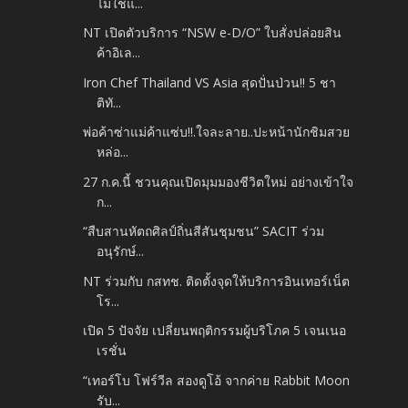
ไม่ใช่แ...
NT เปิดตัวบริการ “NSW e-D/O” ใบสั่งปล่อยสิน
ค้าอิเล...
Iron Chef Thailand VS Asia สุดปั่นป่วน!! 5 ชา
ติทั...
พ่อค้าซ่าแม่ค้าแซ่บ!!.ใจละลาย..ปะหน้านักชิมสวย
หล่อ...
27 ก.ค.นี้ ชวนคุณเปิดมุมมองชีวิตใหม่ อย่างเข้าใจ
ก...
“สืบสานหัตถศิลป์ถิ่นสีสันชุมชน” SACIT ร่วม
อนุรักษ์...
NT ร่วมกับ กสทช. ติดตั้งจุดให้บริการอินเทอร์เน็ต
โร...
เปิด 5 ปัจจัย เปลี่ยนพฤติกรรมผู้บริโภค 5 เจนเนอ
เรชั่น
“เทอร์โบ โฟร์วีล สองดูโอ้ จากค่าย Rabbit Moon
รับ...