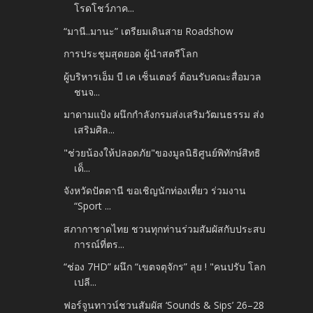
โรดโชว์ภาค...
“มานี..มานะ” เตรียมเดินสาย Roadshow
การประชุมสุดยอด ผู้นำสตรีโลก
ผู้บริหารเอ็ม บี เค เซ็นเตอร์ ต้อนรับคณะสื่อมวล
ชนจ...
มาดามแป้ง ผนึกกำลังกรมส่งเสริมวัฒนธรรม ส่ง
เสริมศิล...
"ช่วยน้องให้ปลอดภัย"ของมูลนิธิศูนย์พิทักษ์สิทธิ
เด็...
จังหวัดปัตตานี ขอเชิญนักท่องเที่ยว ร่วมงาน
“Sport ...
สภากาชาดไทย ชวนทุกท่านร่วมสัมผัสกับประสบ
การณ์ที่ตร...
“ช่อง 7HD” ผนึก “เขตจตุจักร” ลุย ! "คนปรับ โลก
เปลี...
ฟอร์จูนทาวน์ชวนสัมผัส ‘Sounds & Sips’ 26–28