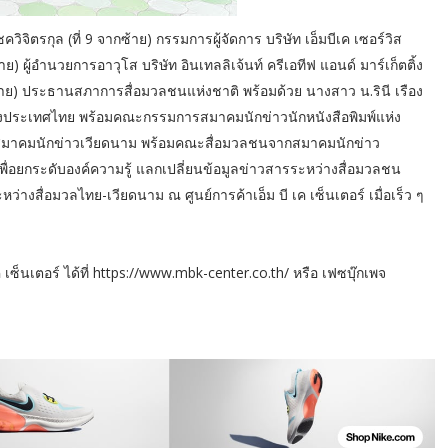
วิจิตรกุล (ที่ 9 จากซ้าย) กรรมการผู้จัดการ บริษัท เอ็มบีเค เซอร์วิส
) ผู้อำนวยการอาวุโส บริษัท อินเทลลิเจ้นท์ ครีเอทีฟ แอนด์ มาร์เก็ตติ้ง
กซ้าย) ประธานสภาการสื่อมวลชนแห่งชาติ พร้อมด้วย นางสาว น.รินี เรือง
แห่งประเทศไทย พร้อมคณะกรรมการสมาคมนักข่าวนักหนังสือพิมพ์แห่ง
านสมาคมนักข่าวเวียดนาม พร้อมคณะสื่อมวลชนจากสมาคมนักข่าว
ื่อยกระดับองค์ความรู้ แลกเปลี่ยนข้อมูลข่าวสารระหว่างสื่อมวลชน
างสื่อมวลไทย-เวียดนาม ณ ศูนย์การค้าเอ็ม บี เค เซ็นเตอร์ เมื่อเร็ว ๆ
ซ็นเตอร์ ได้ที่ https://www.mbk-center.co.th/ หรือ เฟซบุ๊กเพจ