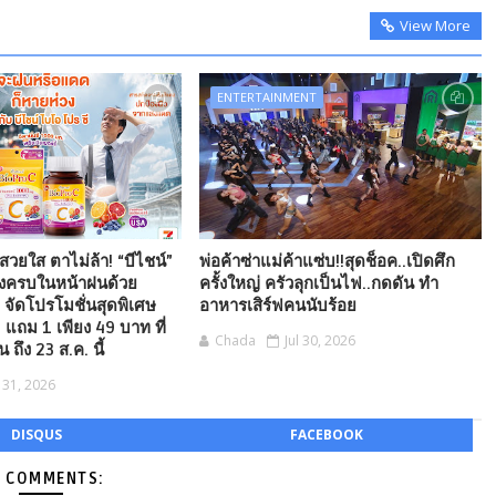
View More
ENTERTAINMENT
ิวสวยใส ตาไม่ล้า! “บีไชน์”
พ่อค้าซ่าแม่ค้าแซ่บ!!สุดช็อค..เปิดศึก
องครบในหน้าฝนด้วย
ครั้งใหญ่ ครัวลุกเป็นไฟ..กดดัน ทำ
 จัดโปรโมชั่นสุดพิเศษ
อาหารเสิร์ฟคนนับร้อย
 แถม 1 เพียง 49 บาท ที่
Chada
Jul 30, 2026
น ถึง 23 ส.ค. นี้
l 31, 2026
DISQUS
FACEBOOK
 COMMENTS: