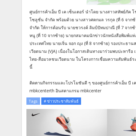
ศูนย์การค้าเอ็ม บี เค เซ็นเตอร์ นำโดย นางสาวสหัพย์ภัค โชค
โซลูชั่น จำกัด พร้อมด้วย นางสาวศตกมล วรกุล (ที่ 6 จากซ้าย
จำกัด ให้การต้อนรับ นายชวรงค์ ลิมป์ปัทมปาณี (ที่ 7 จา
หนู (ที่ 10 จากซ้าย) นายกสมาคมนักข่าวนักหนังสือพิมพ์
ประเทศไทย นายเจิ่น จอก ญุง (ที่ 8 จากซ้าย) รองประธ
เวียดนาม (VJA) เนื่องในโอกาสเดินทางมาร่วมพบปะหารือ เพ
ไทย-สื่อมวลชนเวียดนาม ในโครงการเชื่อมความสัมพันธ์ระหว่
นี้
ติดตามกิจกรรมและโปรโมชันดี ๆ ของศูนย์การค้าเอ็ม บี เค เ
mbkcenterth อินสตาแกรม mbkcenter
Tags
# ข่าวประชาสัมพันธ์