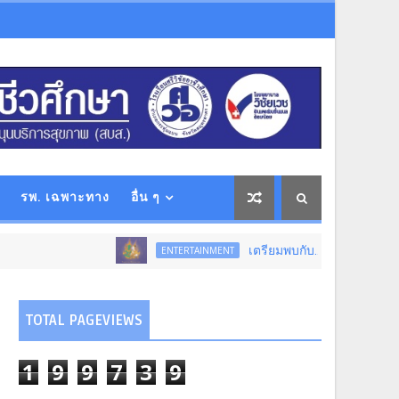
รพ. เฉพาะทาง
อื่น ๆ
เตรียมพบกับ...การแสดงโขนสุดยิ่งใหญ่แห่
ENTERTAINMENT
TOTAL PAGEVIEWS
1
9
9
7
3
9