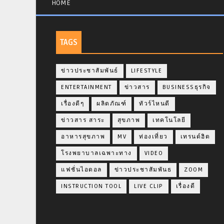
HOME
TAGS
ข่าวประชาสัมพันธ์
LIFESTYLE
ENTERTAINMENT
ข่าวสาร
BUSINESSธุรกิจ
เรื่องดีๆ
ผลิตภัณฑ์
ทัวร์ไหนดี
ข่าวสาร สาระ
สุขภาพ
เทคโนโลยี
อาหารสุขภาพ
MV
ท่องเที่ยว
เทรนด์ฮิต
โรงพยาบาลเฉพาะทาง
VIDEO
แฟชั่นไอดอล
ข่าวประชาสัมพันธ
ZOOM
INSTRUCTION TOOL
LIVE CLIP
เรื่องดี