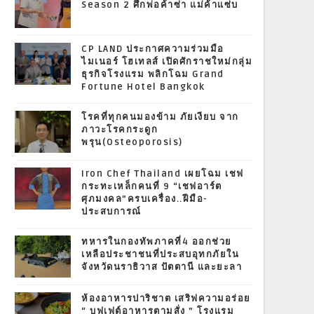
Season 2 ศึกพ่อค้าซ่า แม่ค้าแซ่บ
CP LAND ประกาศความร่วมมือ
ไมเนอร์ โฮเทลส์ เปิดศักราชใหม่กลุ่ม
ธุรกิจโรงแรม พลิกโฉม Grand
Fortune Hotel Bangkok
โรคที่ทุกคนมองข้าม ภัยเงียบ จาก
ภาวะโรคกระดูก
พรุน(Osteoporosis)
Iron Chef Thailand เผยโฉม เชฟ
กระทะเหล็กคนที่ 9 “เชฟอาร์ต
ศุภมงคล”ครบเครื่อง..ฝีมือ-
ประสบการณ์
ทหารในกองทัพภาคที่4 ออกช่วย
เหลือประชาชนที่ประสบอุทกภัยใน
จังหวัดนราธิวาส ปัตตานี และยะลา
ห้องอาหารปาริชาต เสริฟความอร่อย
“ บุฟเฟต์อาหารตามสั่ง ” โรงแรม