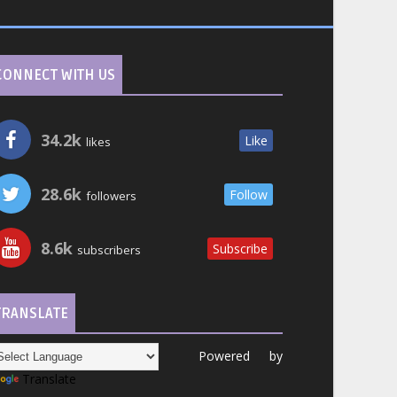
CONNECT WITH US
34.2k
Like
likes
28.6k
Follow
followers
8.6k
Subscribe
subscribers
TRANSLATE
Powered by
Translate