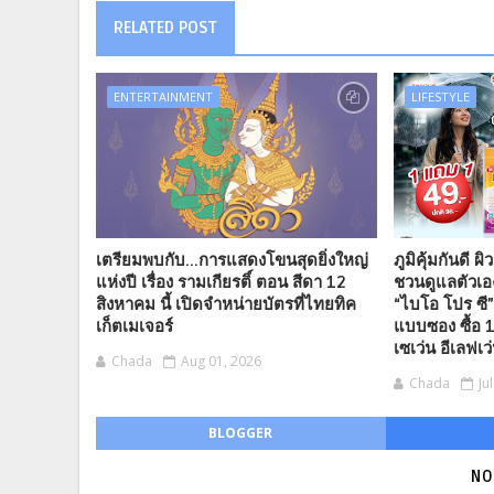
RELATED POST
ENTERTAINMENT
LIFESTYLE
เตรียมพบกับ...การแสดงโขนสุดยิ่งใหญ่
ภูมิคุ้มกันดี ผ
แห่งปี เรื่อง รามเกียรติ์ ตอน สีดา 12
ชวนดูแลตัวเ
สิงหาคม นี้ เปิดจำหน่ายบัตรที่ไทยทิค
“ไบโอ โปร ซี”
เก็ตเมเจอร์
แบบซอง ซื้อ 1
เซเว่น อีเลฟเว่
Chada
Aug 01, 2026
Chada
Ju
BLOGGER
NO