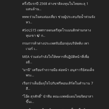
ครึ่งปีแรกปี 2568 ต่างชาติลงทุนในไทยทะลุ 1
แสนล้าน...
ททท.ร่วมใจคนท่องเที่ยว ช่วยผู้ประสบภัยน้ำท่วมจัง
หว...
#SoLS15 เทศกาลดนตรีสุดโรแมนติกท่ามกลาง
หุบเขา 🍃 ก...
กรมการค้าต่างประเทศจับมือกลุ่มบริษัทคิง เพา
เวอร์ เ...
MEA ร่วมส่งกำลังใจให้ทหารที่ปฏิบัติหน้าที่เพื่อ
อธิ...
“มานี” เตรียมรำถวายมือ ต่อหน้า อนุสาวรีย์สมเด็จ
พระ...
เรียกว่าเต็มอิ่มจุใจไปกับฟรีคอนเสิร์ตในตำนาน 7
สี...
“โอ๊ต สุรศักดิ์” นำทีม คณะแพทย์แผนไทยจิตอาสา
ขึ้นเ...