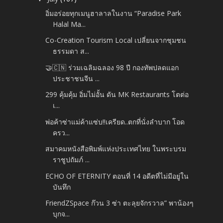
อิ่มอร่อยทุกเมนูฮาลาลในงาน “Paradise Park
Halal Ma...
Co-Creation Tourism Local เปลี่ยนจากชุมชน
ธรรมดา ส...
🤝🇨🇳 ร่วมเฉลิมฉลอง 98 ปี กองทัพปลดแอก
ประชาชนจีน ...
299 คุ้มคุ้ม อิ่มไม่อั้น ดัน MK Restaurants โตต่อ
เ...
พ่อค้าซ่าแม่ค้าแซ่บ!!เครียด..ตกที่นั่งลำบาก โอด
ครว...
สมาคมหนังสือพิมพ์แห่งประเทศไทย ในพระบรม
ราชูปถัมภ์ ...
ECHO OF ETERNITY ตอนที่ 14 อดีตที่ไม่มีอยู่ใน
บันทึก
FriendZSpace ก๊วน 3 ซ่า ตะลุยจักรวาล” พาน้องๆ
บุกจ...