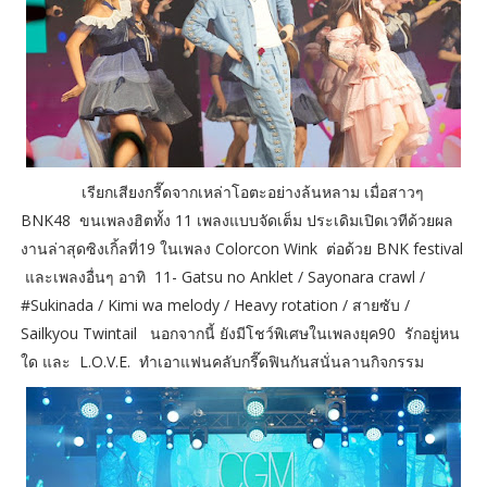
เรียกเสียงกรี๊ดจากเหล่าโอตะอย่างล้นหลาม เมื่อสาวๆ
BNK48 ขนเพลงฮิตทั้ง 11 เพลงแบบจัดเต็ม ประเดิมเปิดเวทีด้วยผล
งานล่าสุดซิงเกิ้ลที่19 ในเพลง Colorcon Wink ต่อด้วย BNK festival
และเพลงอื่นๆ อาทิ 11- Gatsu no Anklet / Sayonara crawl /
#Sukinada / Kimi wa melody / Heavy rotation / สายซับ /
Sailkyou Twintail นอกจากนี้ ยังมีโชว์พิเศษในเพลงยุค90 รักอยู่หน
ใด และ L.O.V.E. ทำเอาแฟนคลับกรี๊ดฟินกันสนั่นลานกิจกรรม