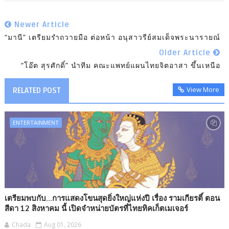
Newer Article
“มานี” เตรียมรำถวายมือ ต่อหน้า อนุสาวรีย์สมเด็จพระนารายณ์
Older Article
“โอ๊ต สุรศักดิ์” นำทีม คณะแพทย์แผนไทยจิตอาสา ขึ้นเหนือ
View More
RELATED POST
ENTERTAINMENT
เตรียมพบกับ...การแสดงโขนสุดยิ่งใหญ่แห่งปี เรื่อง รามเกียรติ์ ตอน
สีดา 12 สิงหาคม นี้ เปิดจำหน่ายบัตรที่ไทยทิคเก็ตเมเจอร์
Chada
Aug 01, 2026