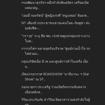
กรมพัฒนาธุรกิจฯ ผนึกกำลังพันธมิตร เตรียมเปิด
แคมเปญ...
“เอมมี่ กมลรัตน์” ผู้หญิงเก่งที่ “หนูแหม่ม” ต้องเช...
NT เคียงข้างประชาชนชายแดนไทย–กัมพูชา ส่ง
ถุงยังชีพ–...
“วราวุธ” ระบุ ทีม พม. เร่งช่วยดูแลกลุ่มเปราะบาง
ในศ...
การรถไฟฯ ขยายจุดรับบริจาค “ศูนย์รวมน้ำใจ รถ
ไฟช่วยภ...
กลุ่มบริษัทเอ็ม บี เค และศูนย์การค้าในเครือ เอ็ม
บ...
เปิดบรรยากาศ ROADSHOW "มานีมานะ ฯ Star
Show" ณ SF...
รองนายกฯ ประเสริฐ ร่วมเปิดกิจกรรมจับสลาก
เลือกหลักส...
วิริยะประกันภัย นำวิริยะจิตอาสาร่วมส่งกำลังใจผู้
ปร...