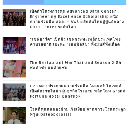
เปิดตัวโครงการทุน Advanced Data Center
Engineering Excellence Scholarship ผนึก
ความร่วมมือ สจล. – AWS ผลักดันไทยสู่ศูนย์กลาง
Data Center ระดับโลก
“เชฟอาร์ต” เปิดตัว เชฟกระทะเหล็กประเทศไทย
ครบรสชาติ!!ปะทะ “เชฟฟิลลิป” ทั้งมันส์ทั้งเดือด
The Restaurant War Thailand Season 2 ศึก
พ่อค้าซ่า แม่ค้าแซ่บ
CP LAND ประกาศความร่วมมือ ไมเนอร์ โฮเทลส์
เปิดศักราชใหม่กลุ่มธุรกิจโรงแรม พลิกโฉม Grand
Fortune Hotel Bangkok
โรคที่ทุกคนมองข้าม ภัยเงียบ จากภาวะโรคกระดูก
พรุน(Osteoporosis)