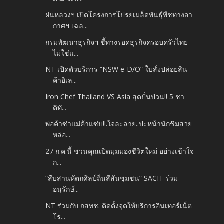
ฝนหลวงฯ เปิดโครงการโปรยเมล็ดพันธุ์พืชทางอา
กาศฯ เฉล...
กรมพัฒนาธุรกิจฯ ชี้ทางรอดธุรกิจครอบครัวไทย
ไม่ใช่แ...
NT เปิดตัวบริการ “NSW e-D/O” ใบสั่งปล่อยสิน
ค้าอิเล...
Iron Chef Thailand VS Asia สุดปั่นป่วน!! 5 ชา
ติทั...
พ่อค้าซ่าแม่ค้าแซ่บ!!.ใจละลาย..ปะหน้านักชิมสวย
หล่อ...
27 ก.ค.นี้ ชวนคุณเปิดมุมมองชีวิตใหม่ อย่างเข้าใจ
ก...
“สืบสานหัตถศิลป์ถิ่นสีสันชุมชน” SACIT ร่วม
อนุรักษ์...
NT ร่วมกับ กสทช. ติดตั้งจุดให้บริการอินเทอร์เน็ต
โร...