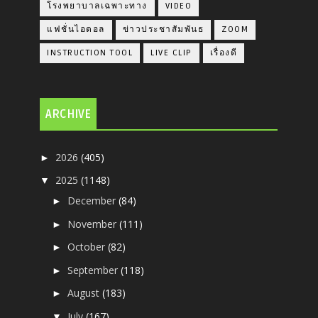
โรงพยาบาลเฉพาะทาง
VIDEO
แฟชั่นไอดอล
ข่าวประชาสัมพันธ
ZOOM
INSTRUCTION TOOL
LIVE CLIP
เรื่องดี
ARCHIVE
2026
(405)
►
2025
(1148)
▼
December
(84)
►
November
(111)
►
October
(82)
►
September
(118)
►
August
(183)
►
July
(167)
▼