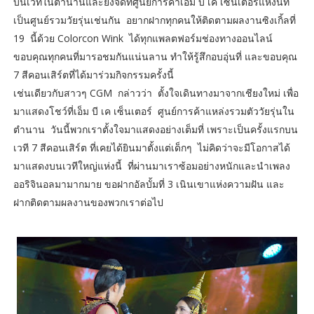
บนเวทีในตำนานและยังจัดที่ศูนย์การค้าเอ็ม บี เค เซ็นเตอร์แห่งนี้ที่
เป็นศูนย์รวมวัยรุ่นเช่นกัน อยากฝากทุกคนให้ติดตามผลงานซิงเกิ้ลที่
19 นี้ด้วย Colorcon Wink ได้ทุกแพลตฟอร์มช่องทางออนไลน์
ขอบคุณทุกคนที่มารอชมกันแน่นลาน ทำให้รู้สึกอบอุ่นที่ และขอบคุณ
7 สีคอนเสิร์ตที่ได้มาร่วมกิจกรรมครั้งนี้
เช่นเดียวกับสาวๆ CGM กล่าวว่า ตั้งใจเดินทางมาจากเชียงใหม่ เพื่อ
มาแสดงโชว์ที่เอ็ม บี เค เซ็นเตอร์ ศูนย์การค้าแหล่งรวมตัววัยรุ่นใน
ตำนาน วันนี้พวกเราตั้งใจมาแสดงอย่างเต็มที่ เพราะเป็นครั้งแรกบน
เวที 7 สีคอนเสิร์ต ที่เคยได้ยินมาตั้งแต่เด็กๆ ไม่คิดว่าจะมีโอกาสได้
มาแสดงบนเวทีใหญ่แห่งนี้ ที่ผ่านมาเราซ้อมอย่างหนักและนำเพลง
ออริจินอลมามากมาย ขอฝากอัลบั้มที่ 3 เนินเขาแห่งความฝัน และ
ฝากติดตามผลงานของพวกเราต่อไป