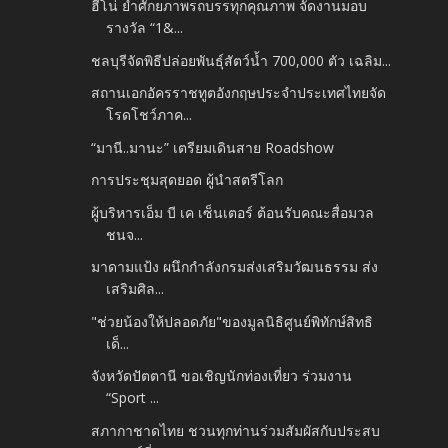
ฮีโน่ ย้ำศักยภาพรถบรรทุกคุณภาพ จัดงานมอบ
รางวัล “1&...
ชลบุรีจัดพิธีปล่อยพันธุ์สัตว์น้ำ 700,000 ตัว เฉลิม...
สถานเอกอัครราชทูตอังกฤษประจำประเทศไทยจัด
โรดโชว์ภาค...
“มานี..มานะ” เตรียมเดินสาย Roadshow
การประชุมสุดยอด ผู้นำสตรีโลก
ผู้บริหารเอ็ม บี เค เซ็นเตอร์ ต้อนรับคณะสื่อมวล
ชนจ...
มาดามแป้ง ผนึกกำลังกรมส่งเสริมวัฒนธรรม ส่ง
เสริมศิล...
"ช่วยน้องให้ปลอดภัย"ของมูลนิธิศูนย์พิทักษ์สิทธิ
เด็...
จังหวัดปัตตานี ขอเชิญนักท่องเที่ยว ร่วมงาน
“Sport ...
สภากาชาดไทย ชวนทุกท่านร่วมสัมผัสกับประสบ