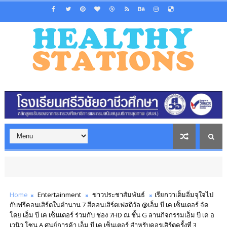
Home
Entertainment
ข่าวประชาสัมพันธ์
เรียกว่าเต็มอิ่มจุใจไป
กับฟรีคอนเสิร์ตในตำนาน 7 สีคอนเสิร์ตเฟสติวัล @เอ็ม บี เค เซ็นเตอร์ จัด
โดย เอ็ม บี เค เซ็นเตอร์ ร่วมกับ ช่อง 7HD ณ ชั้น G ลานกิจกรรมเอ็ม บี เค อ
เวนิว โซน A ศูนย์การค้า เอ็ม บี เค เซ็นเตอร์ สำหรับคอรเสิร์ตครั้งที่ 3