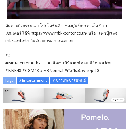
ติดตามกิจกรรมและโปรโมชันดี ๆ ของศูนย์การค้าเอ็ม บี เค
เซ็นเตอร์ ได้ที่ https://www.mbk-center.co.th/ หรือ เฟซบุ๊กเพจ
mbkcenterth อินสตาแกรม mbkcenter
##
#MBKCenter #Ch7HD #7สีคอนเสิร์ต #7สีคอนเสิร์ตเฟสติวัล
#BNK48 #CGM48 # ABNormal #ศิลปินนักร้องยุค90
Tags
# Entertainment
# ข่าวประชาสัมพันธ์