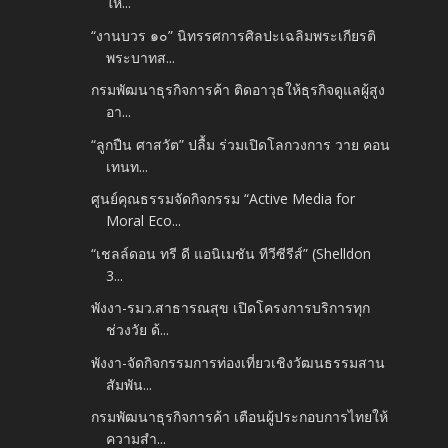
ให...
“งานบวร ๑๐” นิทรรศการศิลปะเฉลิมพระเกียรติ
พระบาทส...
กรมพัฒนาธุรกิจการค้า ติดอาวุธให้ธุรกิจดูแลผู้สูง
อา...
“ลูกปืน ศาสวัต” ปลื้ม ร่วมเปิดโลกวงการ วาย คอน
เทนท...
ศูนย์คุณธรรมจัดกิจกรรม “Active Media for
Moral Eco...
“เชลล์ดอน ทรี ดี แอนิเมชัน ทีวีซีรีส์” (Shelldon
3...
พังงา-รมว.สาธารณสุข เปิดโครงการบริการทุก
ช่วงวัย ด้...
พังงา-จัดกิจกรรมการท่องเที่ยวเชิงวัฒนธรรมสาน
สัมพัน...
กรมพัฒนาธุรกิจการค้า เตือนผู้ประกอบการไทยให้
ความสำ...