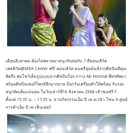
เดือนสิงหาคม ต้องไม่พลาดมาสนุกกันต่อกับ 7 สีคอนเสิร์ต
เฟสติวัล@MBK Center ฟรี! คอนเสิร์ต ดนตรีสุดมันส์จากศิลปินที่คุณ
คิดถึง พบโชว์เต็มรูปแบบจากศิลปินร็อก กวาง Ab Normal ที่ยกทัพมา
พร้อมศิลปินเซอร์ไพรส์อีกมากมาย ล็อกวันเตรียมตัวให้พร้อม รับรอง
สนุกจัดเต็มแน่นอน ในวันเสาร์ที่16 สิงหาคม 2568 เข้าชมฟรี !!
ตั้งแต่ 15.35 น. – 17.35 น. ลานกิจกรรมเอ็ม บี เค อเวนิว โซน A ศูนย์
การค้าเอ็ม บี เค เซ็นเตอร์