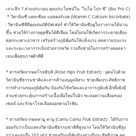
เจาะลึก 7 ส่วนประกอบ คุณประโยชน์ใน "ไบโอ โปร ซี" (Bio Pro C)
* วิตามินซี แคลเซียม แอสคอร์เบต (Vitamin C Calcium Ascorbate)
: วิตามินซีที่มีคุณสมบัติบัฟเฟอร์ ทำให้วิตามินซีอยู่ในร่างกายได้นาน
ขึ้น ช่วยให้ร่างกายดูดซึมได้ดีเยี่ยม โดยไม่ก่อให้เกิดการระคายเคือง
ต่อกระเพาะอาหาร เสริมสร้างภูมิคุ้มกันให้แข็งแรง ลดความรุนแรง
และระยะเวลาการเจ็บป่วยจากหวัด รวมถึงช่วยในการสร้างคอลลา
เจนเพื่อสุขภาพผิวที่ดี
* สารสกัดจากผลโรสฮิปส์ (Rose Hips Fruit Extract) : อุดมไปด้วย
วิตามินซีธรรมชาติและสารต้านอนุมูลอิสระ ช่วยเพิ่มประสิทธิภาพ
การทำงานของภูมิคุ้มกัน ป้องกันไข้หวัดและอาการภูมิแพ้ อีกทั้งยังมี
ส่วนช่วยกระตุ้นการสร้างเนื้อเยื่อใหม่ในผิว ชะลอความเสื่อมของ
เซลล์ และรักษาโรคเลือดออกตามไรฟัน
* สารสกัดจากผลคามู คามู (Camu Camu Fruit Extract) : ได้รับการ
ยอมรับว่าเป็นแหล่งวิตามินซีธรรมชาติที่สูงมาก โดยให้วิตามินซีสูง
กว่าเลมอนถึง 103 เท่า! ช่วยเสริมภูมิคุ้มกันอย่างมีประสิทธิภาพ ลด