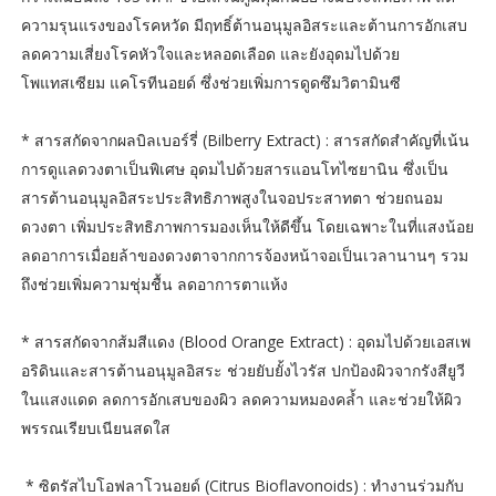
ความรุนแรงของโรคหวัด มีฤทธิ์ต้านอนุมูลอิสระและต้านการอักเสบ
ลดความเสี่ยงโรคหัวใจและหลอดเลือด และยังอุดมไปด้วย
โพแทสเซียม แคโรทีนอยด์ ซึ่งช่วยเพิ่มการดูดซึมวิตามินซี
* สารสกัดจากผลบิลเบอร์รี่ (Bilberry Extract) : สารสกัดสำคัญที่เน้น
การดูแลดวงตาเป็นพิเศษ อุดมไปด้วยสารแอนโทไซยานิน ซึ่งเป็น
สารต้านอนุมูลอิสระประสิทธิภาพสูงในจอประสาทตา ช่วยถนอม
ดวงตา เพิ่มประสิทธิภาพการมองเห็นให้ดีขึ้น โดยเฉพาะในที่แสงน้อย
ลดอาการเมื่อยล้าของดวงตาจากการจ้องหน้าจอเป็นเวลานานๆ รวม
ถึงช่วยเพิ่มความชุ่มชื้น ลดอาการตาแห้ง
* สารสกัดจากส้มสีแดง (Blood Orange Extract) : อุดมไปด้วยเอสเพ
อริดินและสารต้านอนุมูลอิสระ ช่วยยับยั้งไวรัส ปกป้องผิวจากรังสียูวี
ในแสงแดด ลดการอักเสบของผิว ลดความหมองคล้ำ และช่วยให้ผิว
พรรณเรียบเนียนสดใส
* ซิตรัสไบโอฟลาโวนอยด์ (Citrus Bioflavonoids) : ทำงานร่วมกับ