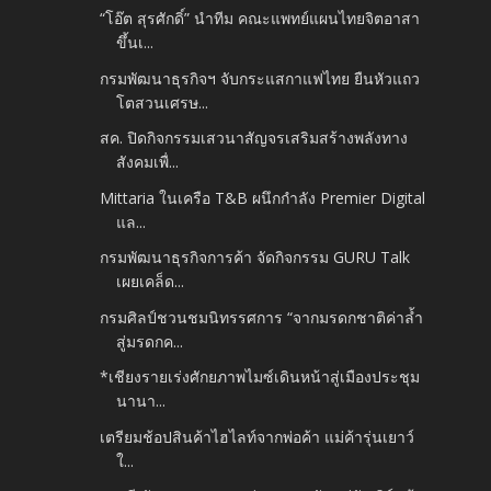
“โอ๊ต สุรศักดิ์” นำทีม คณะแพทย์แผนไทยจิตอาสา
ขึ้นเ...
กรมพัฒนาธุรกิจฯ จับกระแสกาแฟไทย ยืนหัวแถว
โตสวนเศรษ...
สค. ปิดกิจกรรมเสวนาสัญจรเสริมสร้างพลังทาง
สังคมเพื่...
Mittaria ในเครือ T&B ผนึกกำลัง Premier Digital
แล...
กรมพัฒนาธุรกิจการค้า จัดกิจกรรม GURU Talk
เผยเคล็ด...
กรมศิลป์ชวนชมนิทรรศการ “จากมรดกชาติค่าล้ำ
สู่มรดกค...
*เชียงรายเร่งศักยภาพไมซ์เดินหน้าสู่เมืองประชุม
นานา...
เตรียมช้อปสินค้าไฮไลท์จากพ่อค้า แม่ค้ารุ่นเยาว์
ใ...