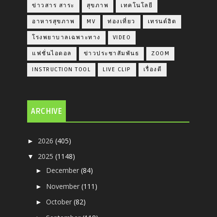
ข่าวสาร สาระ
สุขภาพ
เทคโนโลยี
อาหารสุขภาพ
MV
ท่องเที่ยว
เทรนด์ฮิต
โรงพยาบาลเฉพาะทาง
VIDEO
แฟชั่นไอดอล
ข่าวประชาสัมพันธ
ZOOM
INSTRUCTION TOOL
LIVE CLIP
เรื่องดี
ARCHIVE
2026
(405)
►
2025
(1148)
▼
December
(84)
►
November
(111)
►
October
(82)
►