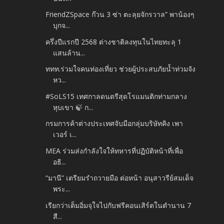
FriendZSpace ก๊วน 3 ซ่า ตะลุยจักรวาล” พาน้องๆ
บุกจ...
ครึ่งปีแรกปี 2568 ต่างชาติลงทุนในไทยทะลุ 1
แสนล้าน...
ททท.ร่วมใจคนท่องเที่ยว ช่วยผู้ประสบภัยน้ำท่วมจัง
หว...
#SoLS15 เทศกาลดนตรีสุดโรแมนติกท่ามกลาง
หุบเขา 🍃 ก...
กรมการค้าต่างประเทศจับมือกลุ่มบริษัทคิง เพา
เวอร์ เ...
MEA ร่วมส่งกำลังใจให้ทหารที่ปฏิบัติหน้าที่เพื่อ
อธิ...
“มานี” เตรียมรำถวายมือ ต่อหน้า อนุสาวรีย์สมเด็จ
พระ...
เรียกว่าเต็มอิ่มจุใจไปกับฟรีคอนเสิร์ตในตำนาน 7
สี...