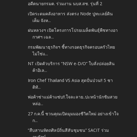
อดีตนายกรมต. ร่วมงาน นบส.สช. รุ่นที่ 2
เปิดระดมคลังอาหาร ส่งตรง Node ปูทะเลย์ดิน
เค็ม จังห...
ฝนหลวงฯ เปิดโครงการโปรยเมล็ดพันธุ์พืชทางอา
กาศฯ เฉล...
กรมพัฒนาธุรกิจฯ ชี้ทางรอดธุรกิจครอบครัวไทย
ไม่ใช่แ...
NT เปิดตัวบริการ “NSW e-D/O” ใบสั่งปล่อยสิน
ค้าอิเล...
Iron Chef Thailand VS Asia สุดปั่นป่วน!! 5 ชา
ติทั...
พ่อค้าซ่าแม่ค้าแซ่บ!!.ใจละลาย..ปะหน้านักชิมสวย
หล่อ...
27 ก.ค.นี้ ชวนคุณเปิดมุมมองชีวิตใหม่ อย่างเข้าใจ
ก...
“สืบสานหัตถศิลป์ถิ่นสีสันชุมชน” SACIT ร่วม
อนุรักษ์...