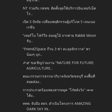
NT ร่วมกับ กสทช. ติดตั้งจุดให้บริการอินเทอร์เน็ต
โร...
เปิด 5 ปัจจัย เปลี่ยนพฤติกรรมผู้บริโภค 5 เจนเนอ
เรชั่น
“เทอร์โบ โฟร์วีล สองดูโอ้ จากค่าย Rabbit Moon
รับ...
“FriendZSpace ก๊วน 3 ซ่า ตะลุยจักรวาล” พา
น้องๆ บุก...
🎉🌿 ขอเชิญร่วมงาน “NATURE FOR FUTURE:
AGRICULTURE...
คณะกรรมการธรรมาภิบาลจังหวัดชลบุรี ลงพื้นที่
สอดส่อง...
การประกวดร้องเพลงสากลยุค "โก๋หลังวัง" 📣📣
โค้ง...
ททท. จับมือ สดร. ดำเนินโครงการ AMAZING
DARK SKY IN...