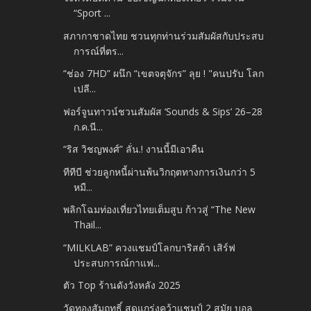
“Sport ...
สภากาชาดไทย ชวนทุกท่านร่วมสัมผัสกับประสบ
การณ์ที่ตร...
“ช่อง 7HD” ผนึก “เขตจตุจักร” ลุย ! "คนปรับ โลก
เปลี...
ฟอร์จูนทาวน์ชวนสัมผัส ‘Sounds & Sips’ 26–28
ก.ค.นี...
“ริส วิชญพงศ์” ลั่น.! งานนี้มีเอาคืน
ทีทีบี ช่วยลูกหนี้ผ่านพ้นวิกฤตทางการเงินกว่า 5
หมื...
พลิกโฉมท่องเที่ยวไทยเต็มสูบ ก้าวสู่ “The New
Thail...
“MILKLAB” ควงแชมป์โลกบาริสต้า เสิร์ฟ
ประสบการณ์กาแฟ...
ตัว Top ร้านดังวังหลัง 2025
วัดทองสัมฤทธิ์ สุดแกร่งคว้าแชมป์ 2 สมัย บอล