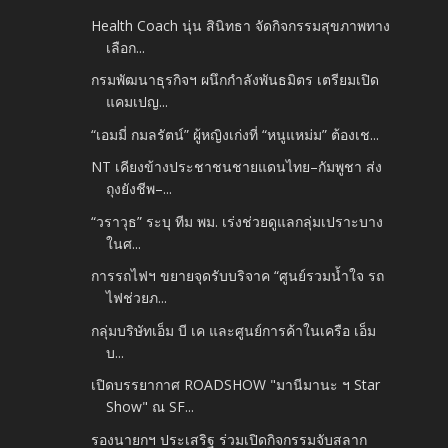
Health Coach นุ่น สินิทธา จัดกิจกรรมสุขภาพทาง
เลือก...
กรมพัฒนาธุรกิจฯ ผนึกกำลังพันธมิตร เตรียมเปิด
แคมเปญ...
“เอมมี่ กมลรัตน์” ผู้หญิงเก่งที่ “หนูแหม่ม” ต้องเช...
NT เคียงข้างประชาชนชายแดนไทย–กัมพูชา ส่ง
ถุงยังชีพ–...
“วราวุธ” ระบุ ทีม พม. เร่งช่วยดูแลกลุ่มเปราะบาง
ในศ...
การรถไฟฯ ขยายจุดรับบริจาค “ศูนย์รวมน้ำใจ รถ
ไฟช่วยภ...
กลุ่มบริษัทเอ็ม บี เค และศูนย์การค้าในเครือ เอ็ม
บ...
เปิดบรรยากาศ ROADSHOW "มานีมานะ ฯ Star
Show" ณ SF...
รองนายกฯ ประเสริฐ ร่วมเปิดกิจกรรมจับสลาก