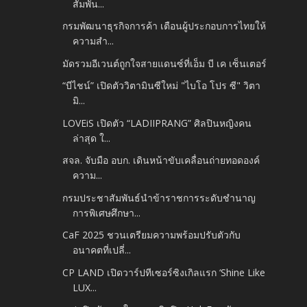
สัมพัน...
กรมพัฒนาธุรกิจการค้า เตือนผู้ประกอบการไทยให้
ความสำ...
มัดรวมอีเวนต์ถูกใจสายแดนซ์ที่เอ็ม บี เค เซ็นเตอร์
“บีไชน์” เปิดตัววิตามินซีใหม่ "ไบโอ โปร ซี" วิตา
มิ...
LOVEiS เปิดตัว “LADIIPRANG” ศิลปินหญิงคน
ล่าสุด ใ...
สจล. จับมือ อบก. เดินหน้าขับเคลื่อนถ่ายทอดองค์
ความ...
กรมประชาสัมพันธ์นำข้าราชการระดับชำนาญ
การพิเศษศึกษา...
CaF 2025 ชวนเตรียมความพร้อมปรับตัวกับ
อนาคตที่เปลี่...
CP LAND เปิดวาร์ปทีเซอร์ซิงเกิลแรก ‘Shine Like
LUX...