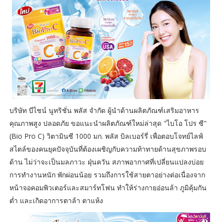
บริษัท บีไชน์ นูทริชั่น พลัส จำกัด ผู้นำด้านผลิตภัณฑ์เสริมอาหาร
คุณภาพสูง ปลอดภัย ขอแนะนำผลิตภัณฑ์ใหม่ล่าสุด "ไบโอ โปร ซี"
(Bio Pro C) วิตามินซี 1000 มก. พลัส บิลเบอร์รี่ เพื่อตอบโจทย์ไลฟ์
สไตล์ของคนยุคปัจจุบันที่ต้องเผชิญกับความท้าทายด้านสุขภาพรอบ
ด้าน ไม่ว่าจะเป็นมลภาวะ ฝุ่นควัน สภาพอากาศที่เปลี่ยนแปลงบ่อย
การทำงานหนัก พักผ่อนน้อย รวมถึงการใช้สายตาอย่างต่อเนื่องจาก
หน้าจอคอมพิวเตอร์และสมาร์ทโฟน ทำให้ร่างกายอ่อนล้า ภูมิคุ้มกัน
ต่ำ และเกิดอาการตาล้า ตาแห้ง