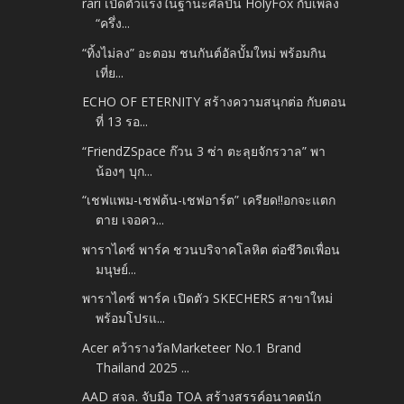
rari เปิดตัวแรงในฐานะศิลปิน HolyFox กับเพลง
“ครึ่ง...
“ทิ้งไม่ลง” อะตอม ชนกันต์อัลบั้มใหม่ พร้อมกิน
เที่ย...
ECHO OF ETERNITY สร้างความสนุกต่อ กับตอน
ที่ 13 รอ...
“FriendZSpace ก๊วน 3 ซ่า ตะลุยจักรวาล” พา
น้องๆ บุก...
“เชฟแพม-เชฟต้น-เชฟอาร์ต” เครียด!!อกจะแตก
ตาย เจอคว...
พาราไดซ์ พาร์ค ชวนบริจาคโลหิต ต่อชีวิตเพื่อน
มนุษย์...
พาราไดซ์ พาร์ค เปิดตัว SKECHERS สาขาใหม่
พร้อมโปรแ...
Acer คว้ารางวัลMarketeer No.1 Brand
Thailand 2025 ...
AAD สจล. จับมือ TOA สร้างสรรค์อนาคตนัก