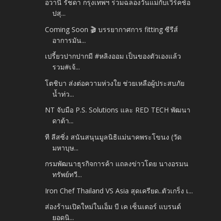
อวานี รัชดา กรุงเทพฯ ร่วมฉลองวันแม่กับเวิร์คช้อ
ปสุ...
Coming Soon 🎬 บรรยากาศการ fitting ซีรีส์
อาการมัน...
เปรี้ยวปากปากมี #หลิงออม เป็นของตัวเองแล้ว
รวม#เจ้...
โตชิบา ส่งต่อความห่วงใย ช่วยเหลือผู้ประสบภัย
น้ำท่ว...
NT จับมือ P.S. Solutions และ RED TECH พัฒนา
ดาต้า...
ที ลีสซิ่ง สนันสนุนมูลนิธิแม่นาคพระโขนง (วัด
มหาบุษ...
กรมพัฒนาธุรกิจการค้า แถลงข่าวโดย นางอรมน
ทรัพย์ทวี...
Iron Chef Thailand VS Asia สุดเครียด..ตัวเกร็ง เ...
ส่องร้านเปิดใหม่ในเอ็ม บี เค เซ็นเตอร์ แบรนด์
ยอดนิ...