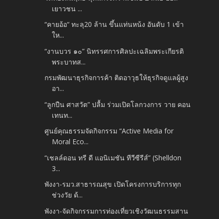
เยาวชน ...
“คายอ้อ“ ทะลุ20 ล้าน ขึ้นแท่นหน้ง อันดับ 1 เข้า
ให...
“งานบวร ๑๐” นิทรรศการศิลปะเฉลิมพระเกียรติ
พระบาทส...
กรมพัฒนาธุรกิจการค้า ติดอาวุธให้ธุรกิจดูแลผู้สูง
อา...
“ลูกปืน ศาสวัต” ปลื้ม ร่วมเปิดโลกวงการ วาย คอน
เทนท...
ศูนย์คุณธรรมจัดกิจกรรม “Active Media for
Moral Eco...
“เชลล์ดอน ทรี ดี แอนิเมชัน ทีวีซีรีส์” (Shelldon
3...
พังงา-รมว.สาธารณสุข เปิดโครงการบริการทุก
ช่วงวัย ด้...
พังงา-จัดกิจกรรมการท่องเที่ยวเชิงวัฒนธรรมสาน