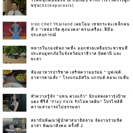
โรคที่ทุกคนมองข้าม ภัยเงียบ จากภาวะโรคกระดูก
พรุน(Osteoporosis)
Iron Chef Thailand เผยโฉม เชฟกระทะเหล็กคน
ที่ 9 “เชฟอาร์ต ศุภมงคล”ครบเครื่อง..ฝีมือ-
ประสบการณ์
ทหารในกองทัพภาคที่4 ออกช่วยเหลือประชาชนที่
ประสบอุทกภัยในจังหวัดนราธิวาส ปัตตานี และ
ยะลา
ห้องอาหารปาริชาต เสริฟความอร่อย “ บุฟเฟต์
อาหารตามสั่ง ” โรงแรมอัศวิน แกรนด์ คอนเวนชั่น
ทำความรู้จัก “แทน ดวงแก้ว” นักแสดงดาวรุ่งป้าย
แดง ซีรีส์ “Play Park รักไม่คาดฝัน” โปรไฟล์ดี
ความสามารถไม่ธรรมดา
สถาบันพัฒนาผู้นำศาสนาอิสลาม จัดงานร่วมจิต
อาสา พัฒนาสังคม ครั้งที่ 2