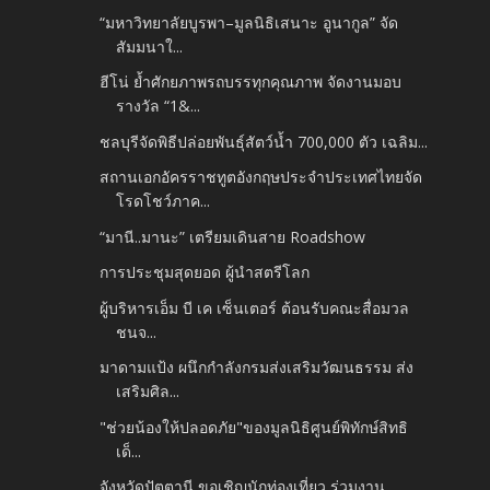
“มหาวิทยาลัยบูรพา–มูลนิธิเสนาะ อูนากูล” จัด
สัมมนาใ...
ฮีโน่ ย้ำศักยภาพรถบรรทุกคุณภาพ จัดงานมอบ
รางวัล “1&...
ชลบุรีจัดพิธีปล่อยพันธุ์สัตว์น้ำ 700,000 ตัว เฉลิม...
สถานเอกอัครราชทูตอังกฤษประจำประเทศไทยจัด
โรดโชว์ภาค...
“มานี..มานะ” เตรียมเดินสาย Roadshow
การประชุมสุดยอด ผู้นำสตรีโลก
ผู้บริหารเอ็ม บี เค เซ็นเตอร์ ต้อนรับคณะสื่อมวล
ชนจ...
มาดามแป้ง ผนึกกำลังกรมส่งเสริมวัฒนธรรม ส่ง
เสริมศิล...
"ช่วยน้องให้ปลอดภัย"ของมูลนิธิศูนย์พิทักษ์สิทธิ
เด็...
จังหวัดปัตตานี ขอเชิญนักท่องเที่ยว ร่วมงาน