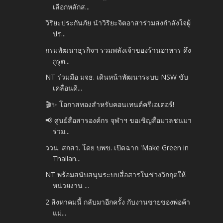
เลือกหลักส...
วิริยะประกันภัย นำวิริยะจิตอาสาร่วมส่งกำลังใจผู้
ปร...
กรมพัฒนาธุรกิจฯ รวมพลังเจ้าของร้านอาหาร ดึง
กูรูต...
NT ร่วมมือ มจธ. เดินหน้าพัฒนาระบบ NSW ขับ
เคลื่อนดิ...
🎬✨ โอกาสทองสำหรับคอนเทนต์ครีเอเตอร์!
📢 ศูนย์สื่อสารองค์กร จุฬาฯ ขอเชิญสื่อมวลชนมา
ร่วม...
ววน. สกสว. โดย บพข. เปิดฉาก 'Make Green in
Thailan...
NT พร้อมสนับสนุนระบบสื่อสารในช่วงวิกฤตให้
หน่วยงาน ...
2 สิงหาคมนี้ กลับมาอีกครั้ง กับงานขายของพ่อค้า
แม่...