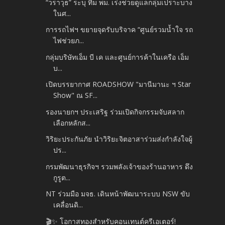
“วราวุธ” ระบุ ทีม พม. เร่งช่วยดูแลกลุ่มเปราะบาง
ในศ...
การรถไฟฯ ขยายจุดรับบริจาค “ศูนย์รวมน้ำใจ รถ
ไฟช่วยภ...
กลุ่มบริษัทเอ็ม บี เค และศูนย์การค้าในเครือ เอ็ม
บ...
เปิดบรรยากาศ ROADSHOW "มานีมานะ ฯ Star
Show" ณ SF...
รองนายกฯ ประเสริฐ ร่วมเปิดกิจกรรมจับสลาก
เลือกหลักส...
วิริยะประกันภัย นำวิริยะจิตอาสาร่วมส่งกำลังใจผู้
ปร...
กรมพัฒนาธุรกิจฯ รวมพลังเจ้าของร้านอาหาร ดึง
กูรูต...
NT ร่วมมือ มจธ. เดินหน้าพัฒนาระบบ NSW ขับ
เคลื่อนดิ...
🎬✨ โอกาสทองสำหรับคอนเทนต์ครีเอเตอร์!