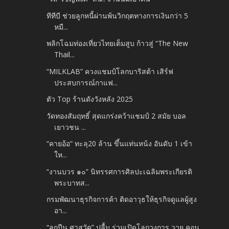
ทีทีบี ช่วยลูกหนี้ผ่านพ้นวิกฤตทางการเงินกว่า 5
หมื...
พลิกโฉมท่องเที่ยวไทยเต็มสูบ ก้าวสู่ “The New
Thail...
“MILKLAB” ควงแชมป์โลกบาริสต้า เสิร์ฟ
ประสบการณ์กาแฟ...
ตัว Top ร้านดังวังหลัง 2025
วัดทองสัมฤทธิ์ สุดแกร่งคว้าแชมป์ 2 สมัย บอล
เยาวชน ...
“คายอ้อ“ ทะลุ20 ล้าน ขึ้นแท่นหน้ง อันดับ 1 เข้า
ให...
“งานบวร ๑๐” นิทรรศการศิลปะเฉลิมพระเกียรติ
พระบาทส...
กรมพัฒนาธุรกิจการค้า ติดอาวุธให้ธุรกิจดูแลผู้สูง
อา...
“ลูกปืน ศาสวัต” ปลื้ม ร่วมเปิดโลกวงการ วาย คอน