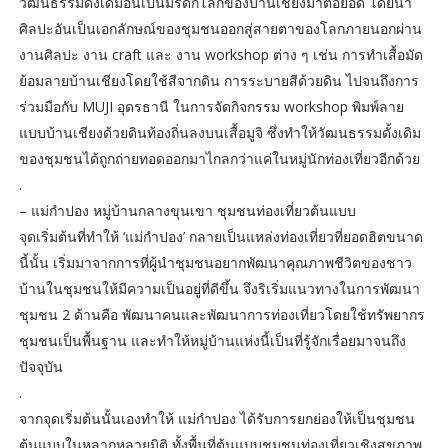
วัฒนธรรมดั้งเดิมอันเป็นมรดกโลกของบ้านเชียงมาต่อยอด โดยนำ
ศิลปะอันเป็นเอกลักษณ์ของชุมชนออกสู่สายตาของโลกภายนอกผ่าน
งานศิลปะ งาน craft และ งาน workshop ต่าง ๆ เช่น การทำเสื้อมัด
ย้อมลายบ้านเชียงโดยใช้สีจากดิน การระบายสีด้วยดิน ไปจนถึงการ
ร่วมมือกับ MUJI อุดรธานี ในการจัดกิจกรรม workshop พิมพ์ลาย
แบบบ้านเชียงด้วยดินท้องถิ่นลงบนเสื้อมูจิ ซึ่งทำให้วัฒนธรรมดั้งเดิม
ของชุมชนได้ถูกถ่ายทอดออกมาไกลกว่าแค่ในหมู่นักท่องเที่ยวอีกด้วย
.
– แม่กำปอง หมู่บ้านกลางขุนเขา ชุมชนท่องเที่ยวต้นแบบ
จุดเริ่มต้นที่ทำให้ ‘แม่กำปอง’ กลายเป็นแหล่งท่องเที่ยวที่ยอดฮิตขนาด
นี้นั้น เริ่มมาจากการที่ผู้นำชุมชนอยากพัฒนาคุณภาพชีวิตของชาว
บ้านในชุมชนให้มีความเป็นอยู่ที่ดีขึ้น จึงริเริ่มแนวทางในการพัฒนา
ชุมชน 2 ด้านคือ พัฒนาคนและพัฒนาการท่องเที่ยวโดยใช้ทรัพยากร
ชุมชนเป็นพื้นฐาน และทำให้หมู่บ้านแห่งนี้เป็นที่รู้จักเรื่อยมาจนถึง
ปัจจุบัน
.
จากจุดเริ่มต้นนั้นเองทำให้ แม่กำปอง ได้รับการยกย่องให้เป็นชุมชน
ต้นแบบในหลากหลายมิติ ทั้งพื้นที่ต้นแบบชุมชนท่องเที่ยวเชิงสุขภาพ,