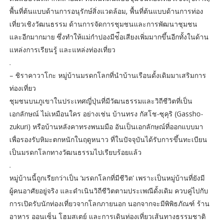
พื้นที่ต้นแบบด้านการอนุรักษ์สิ่งแวดล้อม, พื้นที่ต้นแบบด้านการท่อง
เที่ยวเชิงวัฒนธรรม ด้านการจัดการชุมชนและการพัฒนาชุมชน
และอีกมากมาย ซึ่งทำให้แม่กำปองมีช่ือเสียงเพิ่มมากขึ้นอีกทั้งในด้าน
แหล่งการเรียนรู้ และแหล่งท่องเที่ยว
.
– ชิราคาวาโกะ หมู่บ้านมรดกโลกที่นำบ้านเรือนดั้งเดิมมาเสริมการ
ท่องเที่ยว
ชุมชนบนภูเขาในประเทศญี่ปุ่นที่มีวัฒนธรรมและวิถีชีวิตที่เป็น
เอกลักษณ์ ไม่เหมือนใคร อย่างเช่น บ้านทรง กัสโช-ซุคุริ (Gassho-
zukuri) หรือบ้านหลังคาทรงพนมมือ อันเป็นเอกลักษณ์ที่ออกแบบมา
เพื่อรองรับหิมะตกหนักในฤดูหนาว ที่ในปัจจุบันได้รับการขึ้นทะเบียน
เป็นมรดกโลกทางวัฒนธรรมไปเรียบร้อยแล้ว
.
หมู่บ้านนี้ถูกเรียกว่าเป็น ‘มรดกโลกที่มีชีวิต’ เพราะเป็นหมู่บ้านที่ยังมี
ผู้คนอาศัยอยู่จริง และดำเนินวิถีชีวิตตามประเพณีดั้งเดิม ควบคู่ไปกับ
การเปิดรับนักท่องเที่ยวจากโลกภายนอก นอกจากจะมีพิพิธภัณฑ์ ร้าน
อาหาร ออนเซ็น โฮมสเตย์ และการเดินท่องเที่ยวเส้นทางธรรมชาติ