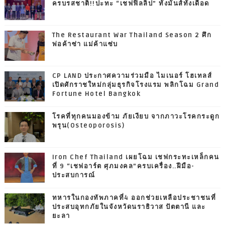
ครบรสชาติ!!ปะทะ “เชฟฟิลลิป” ทั้งมันส์ทั้งเดือด
The Restaurant War Thailand Season 2 ศึก
พ่อค้าซ่า แม่ค้าแซ่บ
CP LAND ประกาศความร่วมมือ ไมเนอร์ โฮเทลส์
เปิดศักราชใหม่กลุ่มธุรกิจโรงแรม พลิกโฉม Grand
Fortune Hotel Bangkok
โรคที่ทุกคนมองข้าม ภัยเงียบ จากภาวะโรคกระดูก
พรุน(Osteoporosis)
Iron Chef Thailand เผยโฉม เชฟกระทะเหล็กคน
ที่ 9 “เชฟอาร์ต ศุภมงคล”ครบเครื่อง..ฝีมือ-
ประสบการณ์
ทหารในกองทัพภาคที่4 ออกช่วยเหลือประชาชนที่
ประสบอุทกภัยในจังหวัดนราธิวาส ปัตตานี และ
ยะลา