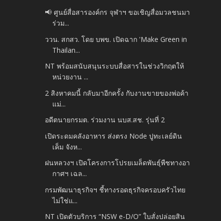
📢 ศูนย์สื่อสารองค์กร จุฬาฯ ขอเชิญสื่อมวลชนมา
ร่วม...
ววน. สกสว. โดย บพข. เปิดฉาก 'Make Green in
Thailan...
NT พร้อมสนับสนุนระบบสื่อสารในช่วงวิกฤตให้
หน่วยงาน ...
2 สิงหาคมนี้ กลับมาอีกครั้ง กับงานขายของพ่อค้า
แม่...
อดีตนายกรมต. ร่วมงาน นบส.สช. รุ่นที่ 2
เปิดระดมคลังอาหาร ส่งตรง Node ปูทะเลย์ดิน
เค็ม จังห...
ฝนหลวงฯ เปิดโครงการโปรยเมล็ดพันธุ์พืชทางอา
กาศฯ เฉล...
กรมพัฒนาธุรกิจฯ ชี้ทางรอดธุรกิจครอบครัวไทย
ไม่ใช่แ...
NT เปิดตัวบริการ “NSW e-D/O” ใบสั่งปล่อยสิน