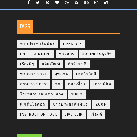
TAGS
ข่าวประชาสัมพันธ์
LIFESTYLE
ENTERTAINMENT
ข่าวสาร
BUSINESSธุรกิจ
เรื่องดีๆ
ผลิตภัณฑ์
ทัวร์ไหนดี
ข่าวสาร สาระ
สุขภาพ
เทคโนโลยี
อาหารสุขภาพ
MV
ท่องเที่ยว
เทรนด์ฮิต
โรงพยาบาลเฉพาะทาง
VIDEO
แฟชั่นไอดอล
ข่าวประชาสัมพันธ
ZOOM
INSTRUCTION TOOL
LIVE CLIP
เรื่องดี