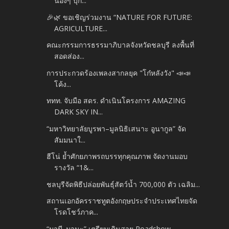
น้องๆ บุก...
🎉🌿 ขอเชิญร่วมงาน “NATURE FOR FUTURE:
AGRICULTURE...
คณะกรรมการธรรมาภิบาลจังหวัดชลบุรี ลงพื้นที่
สอดส่อง...
การประกวดร้องเพลงสากลยุค "โก๋หลังวัง" 📣📣
โค้ง...
ททท. จับมือ สดร. ดำเนินโครงการ AMAZING
DARK SKY IN...
“มหาวิทยาลัยบูรพา–มูลนิธิเสนาะ อูนากูล” จัด
สัมมนาใ...
ฮีโน่ ย้ำศักยภาพรถบรรทุกคุณภาพ จัดงานมอบ
รางวัล “1&...
ชลบุรีจัดพิธีปล่อยพันธุ์สัตว์น้ำ 700,000 ตัว เฉลิม...
สถานเอกอัครราชทูตอังกฤษประจำประเทศไทยจัด
โรดโชว์ภาค...
“มานี..มานะ” เตรียมเดินสาย Roadshow