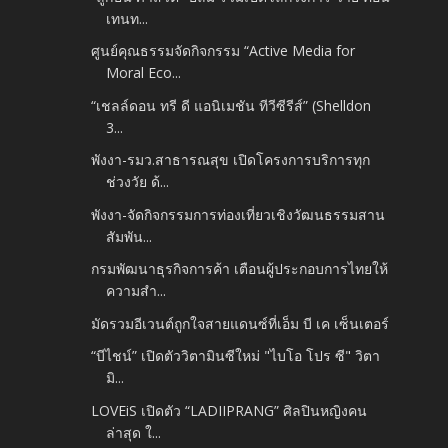
เทนท...
ศูนย์คุณธรรมจัดกิจกรรม “Active Media for
Moral Eco...
“เชลล์ดอน ทรี ดี แอนิเมชัน ทีวีซีรีส์” (Shelldon
3...
พังงา-รมว.สาธารณสุข เปิดโครงการบริการทุก
ช่วงวัย ด้...
พังงา-จัดกิจกรรมการท่องเที่ยวเชิงวัฒนธรรมสาน
สัมพัน...
กรมพัฒนาธุรกิจการค้า เตือนผู้ประกอบการไทยให้
ความสำ...
มัดรวมอีเวนต์ถูกใจสายแดนซ์ที่เอ็ม บี เค เซ็นเตอร์
“บีไชน์” เปิดตัววิตามินซีใหม่ "ไบโอ โปร ซี" วิตา
มิ...
LOVEiS เปิดตัว “LADIIPRANG” ศิลปินหญิงคน
ล่าสุด ใ...