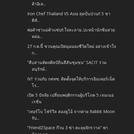
ค้าอิเล...
Iron Chef Thailand VS Asia สุดปั่นป่วน!! 5 ชา
ติทั...
พ่อค้าซ่าแม่ค้าแซ่บ!!.ใจละลาย..ปะหน้านักชิมสวย
หล่อ...
27 ก.ค.นี้ ชวนคุณเปิดมุมมองชีวิตใหม่ อย่างเข้าใจ
ก...
“สืบสานหัตถศิลป์ถิ่นสีสันชุมชน” SACIT ร่วม
อนุรักษ์...
NT ร่วมกับ กสทช. ติดตั้งจุดให้บริการอินเทอร์เน็ต
โร...
เปิด 5 ปัจจัย เปลี่ยนพฤติกรรมผู้บริโภค 5 เจนเนอ
เรชั่น
“เทอร์โบ โฟร์วีล สองดูโอ้ จากค่าย Rabbit Moon
รับ...
“FriendZSpace ก๊วน 3 ซ่า ตะลุยจักรวาล” พา