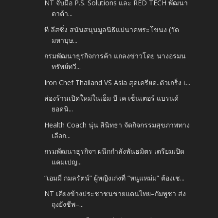
NT จับมือ P.S. Solutions และ RED TECH พัฒนา
ดาต้า...
ที ลีสซิ่ง สนันสนุนมูลนิธิแม่นาคพระโขนง (วัด
มหาบุษ...
กรมพัฒนาธุรกิจการค้า แถลงข่าวโดย นางอรมน
ทรัพย์ทวี...
Iron Chef Thailand VS Asia สุดเครียด..ตัวเกร็ง เ...
ส่องร้านเปิดใหม่ในเอ็ม บี เค เซ็นเตอร์ แบรนด์
ยอดนิ...
Health Coach นุ่น สินิทธา จัดกิจกรรมสุขภาพทาง
เลือก...
กรมพัฒนาธุรกิจฯ ผนึกกำลังพันธมิตร เตรียมเปิด
แคมเปญ...
“เอมมี่ กมลรัตน์” ผู้หญิงเก่งที่ “หนูแหม่ม” ต้องเช...
NT เคียงข้างประชาชนชายแดนไทย–กัมพูชา ส่ง
ถุงยังชีพ–...