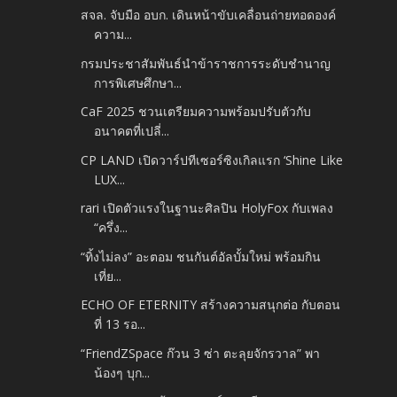
สจล. จับมือ อบก. เดินหน้าขับเคลื่อนถ่ายทอดองค์
ความ...
กรมประชาสัมพันธ์นำข้าราชการระดับชำนาญ
การพิเศษศึกษา...
CaF 2025 ชวนเตรียมความพร้อมปรับตัวกับ
อนาคตที่เปลี่...
CP LAND เปิดวาร์ปทีเซอร์ซิงเกิลแรก ‘Shine Like
LUX...
rari เปิดตัวแรงในฐานะศิลปิน HolyFox กับเพลง
“ครึ่ง...
“ทิ้งไม่ลง” อะตอม ชนกันต์อัลบั้มใหม่ พร้อมกิน
เที่ย...
ECHO OF ETERNITY สร้างความสนุกต่อ กับตอน
ที่ 13 รอ...
“FriendZSpace ก๊วน 3 ซ่า ตะลุยจักรวาล” พา
น้องๆ บุก...