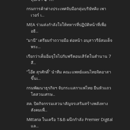
กรมการค้าต่างประเทศจับมือกลุ่มบริษัทคิง เพา
เวอร์ เ...
MEA ร่วมส่งกำลังใจให้ทหารที่ปฏิบัติหน้าที่เพื่อ
อธิ...
“มานี” เตรียมรำถวายมือ ต่อหน้า อนุสาวรีย์สมเด็จ
พระ...
เรียกว่าเต็มอิ่มจุใจไปกับฟรีคอนเสิร์ตในตำนาน 7
สี...
“โอ๊ต สุรศักดิ์” นำทีม คณะแพทย์แผนไทยจิตอาสา
ขึ้นเ...
กรมพัฒนาธุรกิจฯ จับกระแสกาแฟไทย ยืนหัวแถว
โตสวนเศรษ...
สค. ปิดกิจกรรมเสวนาสัญจรเสริมสร้างพลังทาง
สังคมเพื่...
Mittaria ในเครือ T&B ผนึกกำลัง Premier Digital
แล...