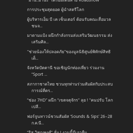
การประชุมสุดยอด ผู้นำสตรีโลก
ผู้บริหารเอ็ม บี เค เซ็นเตอร์ ต้อนรับคณะสื่อมวล
ชนจ...
มาดามแป้ง ผนึกกำลังกรมส่งเสริมวัฒนธรรม ส่ง
เสริมศิล...
"ช่วยน้องให้ปลอดภัย"ของมูลนิธิศูนย์พิทักษ์สิทธิ
เด็...
จังหวัดปัตตานี ขอเชิญนักท่องเที่ยว ร่วมงาน
“Sport ...
สภากาชาดไทย ชวนทุกท่านร่วมสัมผัสกับประสบ
การณ์ที่ตร...
“ช่อง 7HD” ผนึก “เขตจตุจักร” ลุย ! "คนปรับ โลก
เปลี...
ฟอร์จูนทาวน์ชวนสัมผัส ‘Sounds & Sips’ 26–28
ก.ค.นี...
“ริส วิชญพงศ์” ลั่น.! งานนี้มีเอาคืน