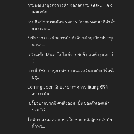
กรมพัฒนาธุรกิจการค้า จัดกิจกรรม GURU Talk
เผยเคล็ด...
กรมศิลป์ชวนชมนิทรรศการ “จากมรดกชาติค่าล้ำ
สู่มรดกค...
*เชียงรายเร่งศักยภาพไมซ์เดินหน้าสู่เมืองประชุม
นานา...
เตรียมช้อปสินค้าไฮไลท์จากพ่อค้า แม่ค้ารุ่นเยาว์
ใ...
อวานี รัชดา กรุงเทพฯ ร่วมฉลองวันแม่กับเวิร์คช้อ
ปสุ...
Coming Soon 🎬 บรรยากาศการ fitting ซีรีส์
อาการมัน...
เปรี้ยวปากปากมี #หลิงออม เป็นของตัวเองแล้ว
รวม#เจ้...
โตชิบา ส่งต่อความห่วงใย ช่วยเหลือผู้ประสบภัย
น้ำท่ว...