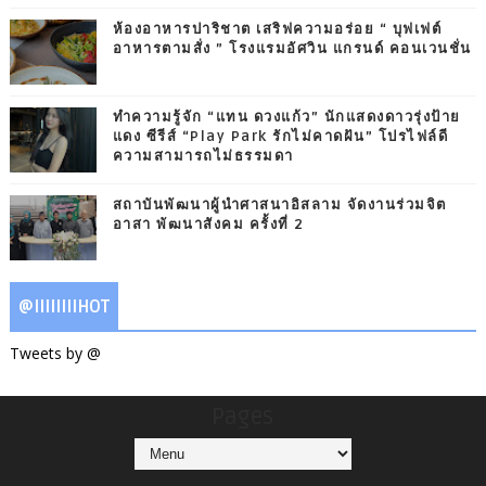
ห้องอาหารปาริชาต เสริฟความอร่อย “ บุฟเฟต์
อาหารตามสั่ง ” โรงแรมอัศวิน แกรนด์ คอนเวนชั่น
ทำความรู้จัก “แทน ดวงแก้ว” นักแสดงดาวรุ่งป้าย
แดง ซีรีส์ “Play Park รักไม่คาดฝัน” โปรไฟล์ดี
ความสามารถไม่ธรรมดา
สถาบันพัฒนาผู้นำศาสนาอิสลาม จัดงานร่วมจิต
อาสา พัฒนาสังคม ครั้งที่ 2
@IIIIIIIIHOT
Tweets by @
Pages