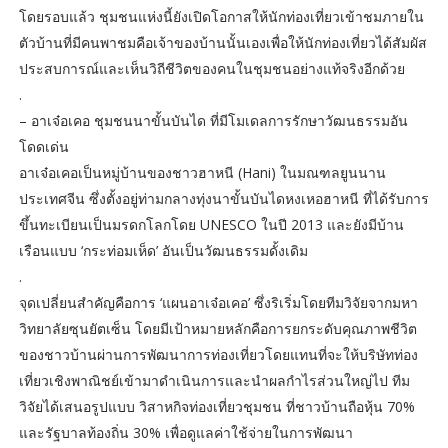
โดยรอบแล้ว ชุมชนแห่งนี้ยังเปิดโอกาสให้นักท่องเที่ยวเข้าชมภายใน
ตัวบ้านที่มีคนพาชมคือเจ้าของบ้านนั้นเองเพื่อให้นักท่องเที่ยวได้สัมผัส
ประสบการณ์และเห็นวิถีชีวิตของคนในชุมชนอย่างแท้จริงอีกด้วย
.
– อาเจ๋อเคอ ชุมชนนาขั้นบันได ที่มีโมเดลการรักษาวัฒนธรรมอัน
โดดเด่น
อาเจ๋อเคอเป็นหมู่บ้านของชาวฮาหนี (Hani) ในมณฑลยูนนาน
ประเทศจีน ซึ่งตั้งอยู่ท่ามกลางทุ่งนาขั้นบันไดหงเหอฮาหนี ที่ได้รับการ
ขึ้นทะเบียนเป็นมรดกโลกโดย UNESCO ในปี 2013 และยังมีบ้าน
เรือนแบบ ‘กระท่อมเห็ด’ อันเป็นวัฒนธรรมดั้งเดิม
.
จุดเปลี่ยนสำคัญคือการ ‘แผนอาเจ๋อเคอ’ ซึ่งริเริ่มโดยทีมวิจัยจากมหา
วิทยาลัยซุนยัตเซ็น โดยมีเป้าหมายหลักคือการยกระดับคุณภาพชีวิต
ของชาวบ้านผ่านการพัฒนาการท่องเที่ยวโดยแทนที่จะให้บริษัทท่อง
เที่ยวเชิงพาณิชย์เข้ามาดำเนินการและนำผลกำไรส่วนใหญ่ไป ทีม
วิจัยได้เสนอรูปแบบ วิสาหกิจท่องเที่ยวชุมชน ที่ชาวบ้านถือหุ้น 70%
และรัฐบาลท้องถิ่น 30% เพื่อดูแลค่าใช้จ่ายในการพัฒนา