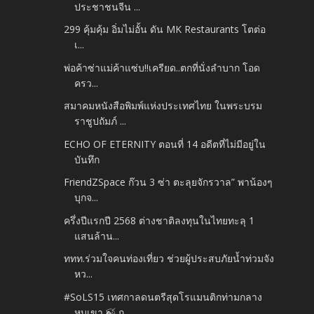
ประชาชนจีน ...
299 คุ้มคุ้ม อิ่มไม่อั้น ดัน MK Restaurants โตต่อ
เ...
พ่อค้าซ่าแม่ค้าแซ่บ!!เครียด..ตกที่นั่งลำบาก โอด
ครว...
สมาคมหนังสือพิมพ์แห่งประเทศไทย ในพระบรม
ราชูปถัมภ์ ...
ECHO OF ETERNITY ตอนที่ 14 อดีตที่ไม่มีอยู่ใน
บันทึก
FriendZSpace ก๊วน 3 ซ่า ตะลุยจักรวาล” พาน้องๆ
บุกจ...
ครึ่งปีแรกปี 2568 ต่างชาติลงทุนในไทยทะลุ 1
แสนล้าน...
ททท.ร่วมใจคนท่องเที่ยว ช่วยผู้ประสบภัยน้ำท่วมจัง
หว...
#SoLS15 เทศกาลดนตรีสุดโรแมนติกท่ามกลาง
หุบเขา 🍃 ก...