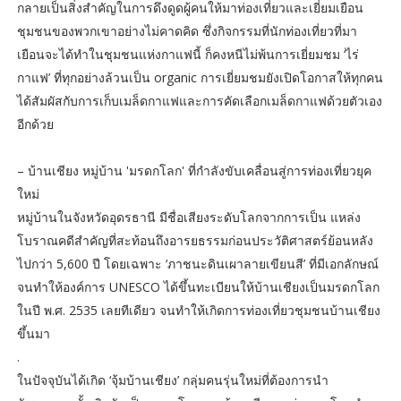
กลายเป็นสิ่งสำคัญในการดึงดูดผู้คนให้มาท่องเที่ยวและเยี่ยมเยือน
ชุมชนของพวกเขาอย่างไม่คาดคิด ซึ่งกิจกรรมที่นักท่องเที่ยวที่มา
เยือนจะได้ทำในชุมชนแห่งกาแฟนี้ ก็คงหนีไม่พ้นการเยี่ยมชม ‘ไร่
กาแฟ’ ที่ทุกอย่างล้วนเป็น organic การเยี่ยมชมยังเปิดโอกาสให้ทุกคน
ได้สัมผัสกับการเก็บเมล็ดกาแฟและการคัดเลือกเมล็ดกาแฟด้วยตัวเอง
อีกด้วย
– บ้านเชียง หมู่บ้าน 'มรดกโลก' ที่กำลังขับเคลื่อนสู่การท่องเที่ยวยุค
ใหม่
หมู่บ้านในจังหวัดอุดรธานี มีชื่อเสียงระดับโลกจากการเป็น แหล่ง
โบราณคดีสำคัญที่สะท้อนถึงอารยธรรมก่อนประวัติศาสตร์ย้อนหลัง
ไปกว่า 5,600 ปี โดยเฉพาะ ‘ภาชนะดินเผาลายเขียนสี’ ที่มีเอกลักษณ์
จนทำให้องค์การ UNESCO ได้ขึ้นทะเบียนให้บ้านเชียงเป็นมรดกโลก
ในปี พ.ศ. 2535 เลยทีเดียว จนทำให้เกิดการท่องเที่ยวชุมชนบ้านเชียง
ขึ้นมา
.
ในปัจจุบันได้เกิด ‘จุ้มบ้านเชียง’ กลุ่มคนรุ่นใหม่ที่ต้องการนำ