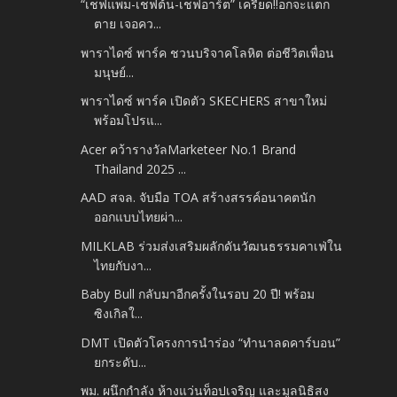
“เชฟแพม-เชฟต้น-เชฟอาร์ต” เครียด!!อกจะแตก
ตาย เจอคว...
พาราไดซ์ พาร์ค ชวนบริจาคโลหิต ต่อชีวิตเพื่อน
มนุษย์...
พาราไดซ์ พาร์ค เปิดตัว SKECHERS สาขาใหม่
พร้อมโปรแ...
Acer คว้ารางวัลMarketeer No.1 Brand
Thailand 2025 ...
AAD สจล. จับมือ TOA สร้างสรรค์อนาคตนัก
ออกแบบไทยผ่า...
MILKLAB ร่วมส่งเสริมผลักดันวัฒนธรรมคาเฟ่ใน
ไทยกับงา...
Baby Bull กลับมาอีกครั้งในรอบ 20 ปี! พร้อม
ซิงเกิลใ...
DMT เปิดตัวโครงการนำร่อง “ทำนาลดคาร์บอน”
ยกระดับ...
พม. ผนึกกำลัง ห้างแว่นท็อปเจริญ และมูลนิธิสง