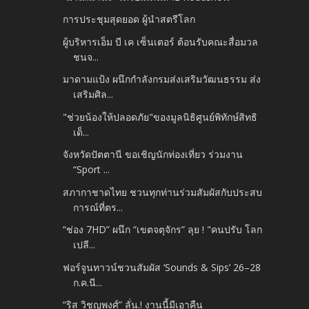
การประชุมสุดยอด ผู้นำสตรีโลก
ผู้บริหารเอ็ม บี เค เซ็นเตอร์ ต้อนรับคณะสื่อมวล
ชนจ...
มาดามแป้ง ผนึกกำลังกรมส่งเสริมวัฒนธรรม ส่ง
เสริมศิล...
"ช่วยน้องให้ปลอดภัย"ของมูลนิธิศูนย์พิทักษ์สิทธิ
เด็...
จังหวัดปัตตานี ขอเชิญนักท่องเที่ยว ร่วมงาน
“Sport ...
สภากาชาดไทย ชวนทุกท่านร่วมสัมผัสกับประสบ
การณ์ที่ตร...
“ช่อง 7HD” ผนึก “เขตจตุจักร” ลุย ! "คนปรับ โลก
เปลี...
ฟอร์จูนทาวน์ชวนสัมผัส ‘Sounds & Sips’ 26–28
ก.ค.นี...
“ริส วิชญพงศ์” ลั่น.! งานนี้มีเอาคืน