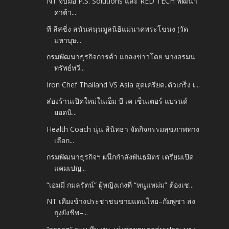
NT จับมือ P.S. Solutions และ RED TECH พัฒนา
ดาต้า...
ที ลีสซิ่ง สนันสนุนมูลนิธิแม่นาคพระโขนง (วัด
มหาบุษ...
กรมพัฒนาธุรกิจการค้า แถลงข่าวโดย นางอรมน
ทรัพย์ทวี...
Iron Chef Thailand VS Asia สุดเครียด..ตัวเกร็ง เ...
ส่องร้านเปิดใหม่ในเอ็ม บี เค เซ็นเตอร์ แบรนด์
ยอดนิ...
Health Coach นุ่น สินิทธา จัดกิจกรรมสุขภาพทาง
เลือก...
กรมพัฒนาธุรกิจฯ ผนึกกำลังพันธมิตร เตรียมเปิด
แคมเปญ...
“เอมมี่ กมลรัตน์” ผู้หญิงเก่งที่ “หนูแหม่ม” ต้องเช...
NT เคียงข้างประชาชนชายแดนไทย–กัมพูชา ส่ง
ถุงยังชีพ–...