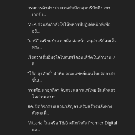
กรมการค้าต่างประเทศจับมือกลุ่มบริษัทคิง เพา
เวอร์ เ...
MEA ร่วมส่งกำลังใจให้ทหารที่ปฏิบัติหน้าที่เพื่อ
อธิ...
“มานี” เตรียมรำถวายมือ ต่อหน้า อนุสาวรีย์สมเด็จ
พระ...
เรียกว่าเต็มอิ่มจุใจไปกับฟรีคอนเสิร์ตในตำนาน 7
สี...
“โอ๊ต สุรศักดิ์” นำทีม คณะแพทย์แผนไทยจิตอาสา
ขึ้นเ...
กรมพัฒนาธุรกิจฯ จับกระแสกาแฟไทย ยืนหัวแถว
โตสวนเศรษ...
สค. ปิดกิจกรรมเสวนาสัญจรเสริมสร้างพลังทาง
สังคมเพื่...
Mittaria ในเครือ T&B ผนึกกำลัง Premier Digital
แล...