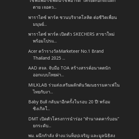
“เชฟแพม-เชฟต้น-เชฟอาร์ต” เครียด!!อกจะแตก
ตาย เจอคว...
พาราไดซ์ พาร์ค ชวนบริจาคโลหิต ต่อชีวิตเพื่อน
มนุษย์...
พาราไดซ์ พาร์ค เปิดตัว SKECHERS สาขาใหม่
พร้อมโปรแ...
Acer คว้ารางวัลMarketeer No.1 Brand
Thailand 2025 ...
AAD สจล. จับมือ TOA สร้างสรรค์อนาคตนัก
ออกแบบไทยผ่า...
MILKLAB ร่วมส่งเสริมผลักดันวัฒนธรรมคาเฟ่ใน
ไทยกับงา...
Baby Bull กลับมาอีกครั้งในรอบ 20 ปี! พร้อม
ซิงเกิลใ...
DMT เปิดตัวโครงการนำร่อง “ทำนาลดคาร์บอน”
ยกระดับ...
พม. ผนึกกำลัง ห้างแว่นท็อปเจริญ และมูลนิธิสง