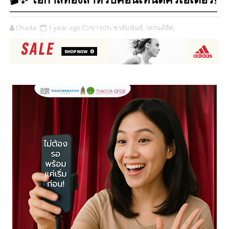
🎬✨ โอกาสทองสำหรับคอนเทนต์ครีเอเตอร์!
Chada
1 year ago
ข่าวประชาสัมพันธ์,
เทรนด์ฮิต,