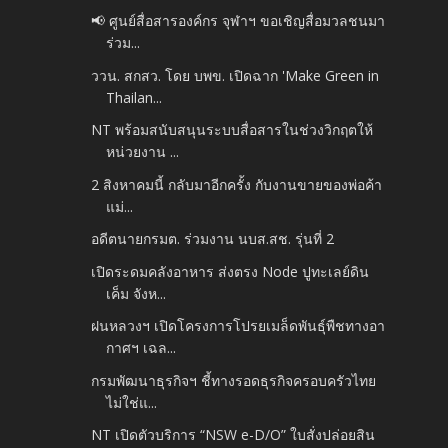
📢 ศูนย์สื่อสารองค์กร จุฬาฯ ขอเชิญสื่อมวลชนมา
ร่วม...
ววน. สกสว. โดย บพข. เปิดฉาก 'Make Green in
Thailan...
NT พร้อมสนับสนุนระบบสื่อสารในช่วงวิกฤตให้
หน่วยงาน ...
2 สิงหาคมนี้ กลับมาอีกครั้ง กับงานขายของพ่อค้า
แม่...
อดีตนายกรมต. ร่วมงาน นบส.สช. รุ่นที่ 2
เปิดระดมคลังอาหาร ส่งตรง Node ปูทะเลย์ดิน
เค็ม จังห...
ฝนหลวงฯ เปิดโครงการโปรยเมล็ดพันธุ์พืชทางอา
กาศฯ เฉล...
กรมพัฒนาธุรกิจฯ ชี้ทางรอดธุรกิจครอบครัวไทย
ไม่ใช่แ...
NT เปิดตัวบริการ “NSW e-D/O” ใบสั่งปล่อยสิน