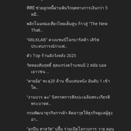
ทีทีบี ช่วยลูกหนี้ผ่านพ้นวิกฤตทางการเงินกว่า 5
หมื...
พลิกโฉมท่องเที่ยวไทยเต็มสูบ ก้าวสู่ “The New
Thail...
“MILKLAB” ควงแชมป์โลกบาริสต้า เสิร์ฟ
ประสบการณ์กาแฟ...
ตัว Top ร้านดังวังหลัง 2025
วัดทองสัมฤทธิ์ สุดแกร่งคว้าแชมป์ 2 สมัย บอล
เยาวชน ...
“คายอ้อ“ ทะลุ20 ล้าน ขึ้นแท่นหน้ง อันดับ 1 เข้า
ให...
“งานบวร ๑๐” นิทรรศการศิลปะเฉลิมพระเกียรติ
พระบาทส...
กรมพัฒนาธุรกิจการค้า ติดอาวุธให้ธุรกิจดูแลผู้สูง
อา...
“ลูกปืน ศาสวัต” ปลื้ม ร่วมเปิดโลกวงการ วาย คอน