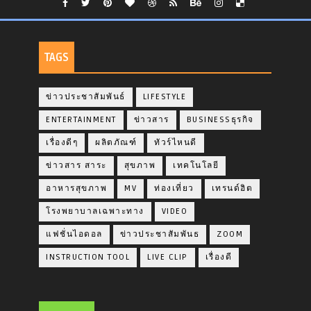
TAGS
ข่าวประชาสัมพันธ์
LIFESTYLE
ENTERTAINMENT
ข่าวสาร
BUSINESSธุรกิจ
เรื่องดีๆ
ผลิตภัณฑ์
ทัวร์ไหนดี
ข่าวสาร สาระ
สุขภาพ
เทคโนโลยี
อาหารสุขภาพ
MV
ท่องเที่ยว
เทรนด์ฮิต
โรงพยาบาลเฉพาะทาง
VIDEO
แฟชั่นไอดอล
ข่าวประชาสัมพันธ
ZOOM
INSTRUCTION TOOL
LIVE CLIP
เรื่องดี