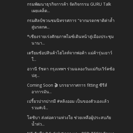
กรมพัฒนาธุรกิจการค้า จัดกิจกรรม GURU Talk
เผยเคล็ด...
กรมศิลป์ชวนชมนิทรรศการ “จากมรดกชาติค่าล้ำ
สู่มรดกค...
*เชียงรายเร่งศักยภาพไมซ์เดินหน้าสู่เมืองประชุม
นานา...
เตรียมช้อปสินค้าไฮไลท์จากพ่อค้า แม่ค้ารุ่นเยาว์
ใ...
อวานี รัชดา กรุงเทพฯ ร่วมฉลองวันแม่กับเวิร์คช้อ
ปสุ...
Coming Soon 🎬 บรรยากาศการ fitting ซีรีส์
อาการมัน...
เปรี้ยวปากปากมี #หลิงออม เป็นของตัวเองแล้ว
รวม#เจ้...
โตชิบา ส่งต่อความห่วงใย ช่วยเหลือผู้ประสบภัย
น้ำท่ว...