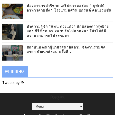
ห้องอาหารปาริชาต เสริฟความอร่อย “ บุฟเฟต์
อาหารตามสั่ง ” โรงแรมอัศวิน แกรนด์ คอนเวนชั่น
ทำความรู้จัก “แทน ดวงแก้ว” นักแสดงดาวรุ่งป้าย
แดง ซีรีส์ “Play Park รักไม่คาดฝัน” โปรไฟล์ดี
ความสามารถไม่ธรรมดา
สถาบันพัฒนาผู้นำศาสนาอิสลาม จัดงานร่วมจิต
อาสา พัฒนาสังคม ครั้งที่ 2
@IIIIIIIIHOT
Tweets by @
Pages