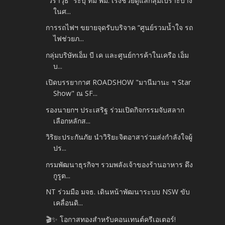
“วราวุธ” ระบุ ทีม พม. เร่งช่วยดูแลกลุ่มเปราะบาง
ในศ...
การรถไฟฯ ขยายจุดรับบริจาค “ศูนย์รวมน้ำใจ รถ
ไฟช่วยภ...
กลุ่มบริษัทเอ็ม บี เค และศูนย์การค้าในเครือ เอ็ม
บ...
เปิดบรรยากาศ ROADSHOW "มานีมานะ ฯ Star
Show" ณ SF...
รองนายกฯ ประเสริฐ ร่วมเปิดกิจกรรมจับสลาก
เลือกหลักส...
วิริยะประกันภัย นำวิริยะจิตอาสาร่วมส่งกำลังใจผู้
ปร...
กรมพัฒนาธุรกิจฯ รวมพลังเจ้าของร้านอาหาร ดึง
กูรูต...
NT ร่วมมือ มจธ. เดินหน้าพัฒนาระบบ NSW ขับ
เคลื่อนดิ...
🎬✨ โอกาสทองสำหรับคอนเทนต์ครีเอเตอร์!