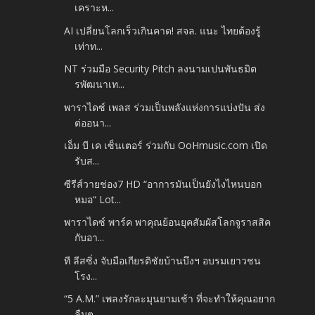
เคราะห...
AI เปลี่ยนโลกเร็วเกินคาด! สจล. แนะ ไทยต้องรู้
เท่าท...
NT ร่วมมือ Security Pitch ลงนามเปนพันธมิต
รพัฒนาเท...
พาราไดซ์ เพลส ร่วมเป็นพลังแห่งการแบ่งปัน ส่ง
ต่ออนา...
เอ็ม บี เค เซ็นเตอร์ ร่วมกับ OoHmusic.com เปิด
รับส...
ซีรีส์วายช่อง7 HD “อาการมันเป็นยังไงไหนบอก
หมอ“ Lot...
พาราไดซ์ พาร์ค พาคุณย้อนยุคสัมผัสโลกจูราสสิค
กับอา...
ที ลีสซิ่ง จับมือเกียรติชัยบ้านบึงฯ อบรมเยาวชน
โรง...
“5 A.M.” เพลงรักละมุนยามเช้า ที่จะทำให้คุณอยาก
ลืมต...