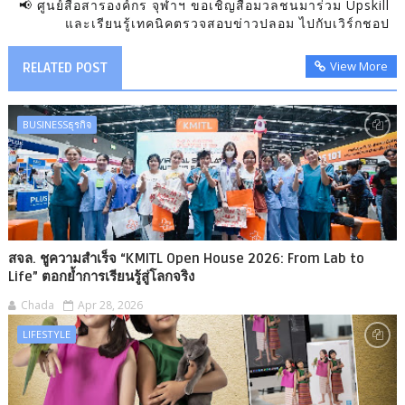
📢 ศูนย์สื่อสารองค์กร จุฬาฯ ขอเชิญสื่อมวลชนมาร่วม Upskill
และเรียนรู้เทคนิคตรวจสอบข่าวปลอม​ ไปกับเวิร์กชอป
View More
RELATED POST
BUSINESSธุรกิจ
สจล. ชูความสำเร็จ “KMITL Open House 2026: From Lab to
Life” ตอกย้ำการเรียนรู้สู่โลกจริง
Chada
Apr 28, 2026
LIFESTYLE