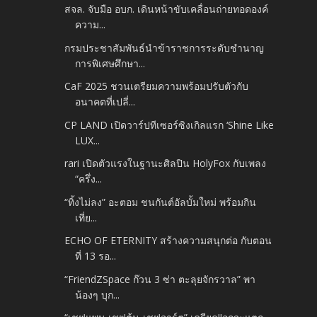
สจล. จับมือ อบก. เดินหน้าขับเคลื่อนถ่ายทอดองค์
ความ...
กรมประชาสัมพันธ์นำข้าราชการระดับชำนาญ
การพิเศษศึกษา...
CaF 2025 ชวนเตรียมความพร้อมปรับตัวกับ
อนาคตที่เปลี่...
CP LAND เปิดวาร์ปทีเซอร์ซิงเกิลแรก ‘Shine Like
LUX...
rari เปิดตัวแรงในฐานะศิลปิน HolyFox กับเพลง
“ครึ่ง...
“ทิ้งไม่ลง” อะตอม ชนกันต์อัลบั้มใหม่ พร้อมกิน
เที่ย...
ECHO OF ETERNITY สร้างความสนุกต่อ กับตอน
ที่ 13 รอ...
“FriendZSpace ก๊วน 3 ซ่า ตะลุยจักรวาล” พา
น้องๆ บุก...