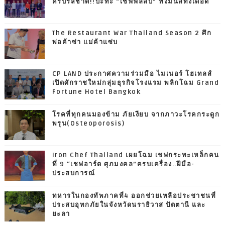
ครบรสชาติ!!ปะทะ “เชฟฟิลลิป” ทั้งมันส์ทั้งเดือด
The Restaurant War Thailand Season 2 ศึก
พ่อค้าซ่า แม่ค้าแซ่บ
CP LAND ประกาศความร่วมมือ ไมเนอร์ โฮเทลส์
เปิดศักราชใหม่กลุ่มธุรกิจโรงแรม พลิกโฉม Grand
Fortune Hotel Bangkok
โรคที่ทุกคนมองข้าม ภัยเงียบ จากภาวะโรคกระดูก
พรุน(Osteoporosis)
Iron Chef Thailand เผยโฉม เชฟกระทะเหล็กคน
ที่ 9 “เชฟอาร์ต ศุภมงคล”ครบเครื่อง..ฝีมือ-
ประสบการณ์
ทหารในกองทัพภาคที่4 ออกช่วยเหลือประชาชนที่
ประสบอุทกภัยในจังหวัดนราธิวาส ปัตตานี และ
ยะลา