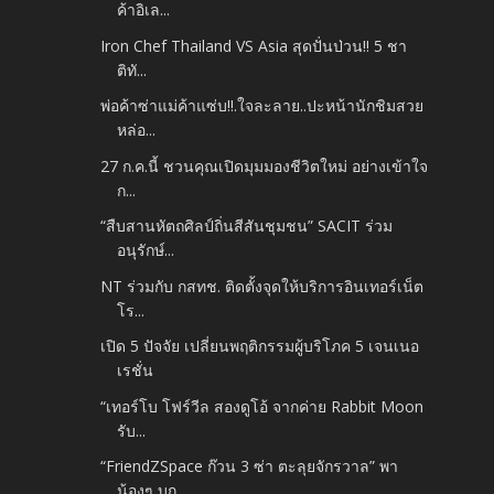
ค้าอิเล...
Iron Chef Thailand VS Asia สุดปั่นป่วน!! 5 ชา
ติทั...
พ่อค้าซ่าแม่ค้าแซ่บ!!.ใจละลาย..ปะหน้านักชิมสวย
หล่อ...
27 ก.ค.นี้ ชวนคุณเปิดมุมมองชีวิตใหม่ อย่างเข้าใจ
ก...
“สืบสานหัตถศิลป์ถิ่นสีสันชุมชน” SACIT ร่วม
อนุรักษ์...
NT ร่วมกับ กสทช. ติดตั้งจุดให้บริการอินเทอร์เน็ต
โร...
เปิด 5 ปัจจัย เปลี่ยนพฤติกรรมผู้บริโภค 5 เจนเนอ
เรชั่น
“เทอร์โบ โฟร์วีล สองดูโอ้ จากค่าย Rabbit Moon
รับ...
“FriendZSpace ก๊วน 3 ซ่า ตะลุยจักรวาล” พา
น้องๆ บุก...