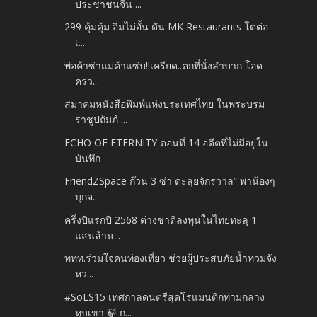
ประชาชนจีน ...
299 คุ้มคุ้ม อิ่มไม่อั้น ดัน MK Restaurants โตต่อ
เ...
พ่อค้าซ่าแม่ค้าแซ่บ!!เครียด..ตกที่นั่งลำบาก โอด
ครว...
สมาคมหนังสือพิมพ์แห่งประเทศไทย ในพระบรม
ราชูปถัมภ์ ...
ECHO OF ETERNITY ตอนที่ 14 อดีตที่ไม่มีอยู่ใน
บันทึก
FriendZSpace ก๊วน 3 ซ่า ตะลุยจักรวาล” พาน้องๆ
บุกจ...
ครึ่งปีแรกปี 2568 ต่างชาติลงทุนในไทยทะลุ 1
แสนล้าน...
ททท.ร่วมใจคนท่องเที่ยว ช่วยผู้ประสบภัยน้ำท่วมจัง
หว...
#SoLS15 เทศกาลดนตรีสุดโรแมนติกท่ามกลาง
หุบเขา 🍃 ก...