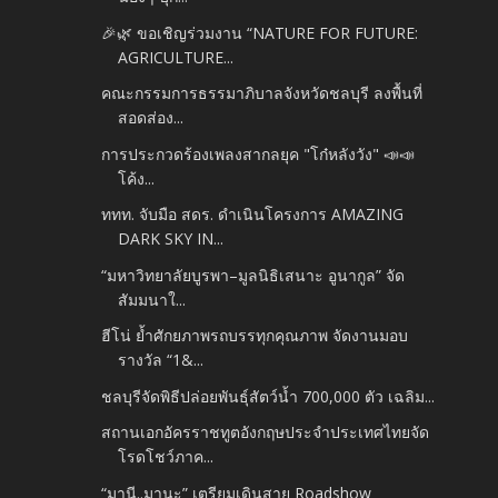
🎉🌿 ขอเชิญร่วมงาน “NATURE FOR FUTURE:
AGRICULTURE...
คณะกรรมการธรรมาภิบาลจังหวัดชลบุรี ลงพื้นที่
สอดส่อง...
การประกวดร้องเพลงสากลยุค "โก๋หลังวัง" 📣📣
โค้ง...
ททท. จับมือ สดร. ดำเนินโครงการ AMAZING
DARK SKY IN...
“มหาวิทยาลัยบูรพา–มูลนิธิเสนาะ อูนากูล” จัด
สัมมนาใ...
ฮีโน่ ย้ำศักยภาพรถบรรทุกคุณภาพ จัดงานมอบ
รางวัล “1&...
ชลบุรีจัดพิธีปล่อยพันธุ์สัตว์น้ำ 700,000 ตัว เฉลิม...
สถานเอกอัครราชทูตอังกฤษประจำประเทศไทยจัด
โรดโชว์ภาค...
“มานี..มานะ” เตรียมเดินสาย Roadshow