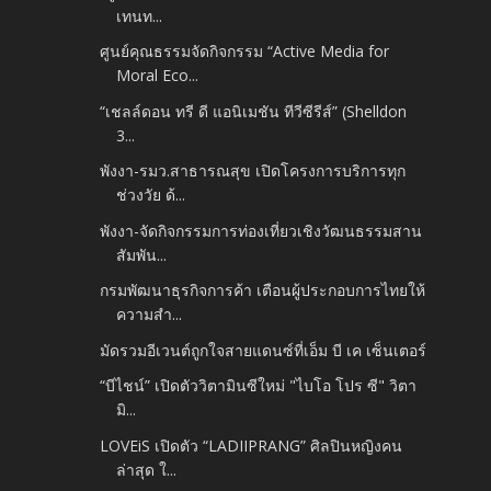
เทนท...
ศูนย์คุณธรรมจัดกิจกรรม “Active Media for
Moral Eco...
“เชลล์ดอน ทรี ดี แอนิเมชัน ทีวีซีรีส์” (Shelldon
3...
พังงา-รมว.สาธารณสุข เปิดโครงการบริการทุก
ช่วงวัย ด้...
พังงา-จัดกิจกรรมการท่องเที่ยวเชิงวัฒนธรรมสาน
สัมพัน...
กรมพัฒนาธุรกิจการค้า เตือนผู้ประกอบการไทยให้
ความสำ...
มัดรวมอีเวนต์ถูกใจสายแดนซ์ที่เอ็ม บี เค เซ็นเตอร์
“บีไชน์” เปิดตัววิตามินซีใหม่ "ไบโอ โปร ซี" วิตา
มิ...
LOVEiS เปิดตัว “LADIIPRANG” ศิลปินหญิงคน
ล่าสุด ใ...