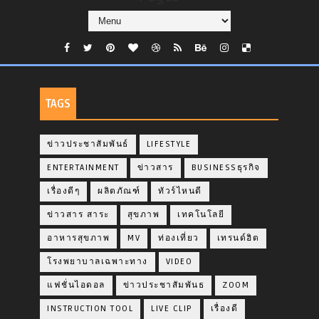
TAGS
ข่าวประชาสัมพันธ์
LIFESTYLE
ENTERTAINMENT
ข่าวสาร
BUSINESSธุรกิจ
เรื่องดีๆ
ผลิตภัณฑ์
ทัวร์ไหนดี
ข่าวสาร สาระ
สุขภาพ
เทคโนโลยี
อาหารสุขภาพ
MV
ท่องเที่ยว
เทรนด์ฮิต
โรงพยาบาลเฉพาะทาง
VIDEO
แฟชั่นไอดอล
ข่าวประชาสัมพันธ
ZOOM
INSTRUCTION TOOL
LIVE CLIP
เรื่องดี