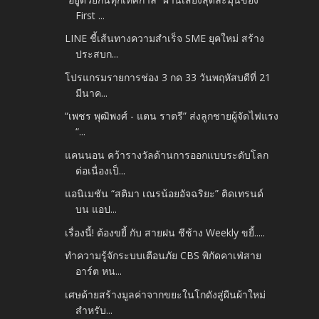
First ...
LINE ชี้เส้นทางความสำเร็จ SME ยุคใหม่ สร้าง
ประสบก...
โปรแกรมรายการช่อง 3 กด 33 วันพฤหัสบดีที่ 21
มีนาค...
“เพชร พุฒิพงศ์ - แตน ราตรี” ส่งลูกชายผู้จัดไฟแรง
“...
แคนนอน คว้ารางวัลด้านการออกแบบระดับโลก
ต่อเนื่องเป็...
แอนิเมชัน “สติมา เณรน้อยอัจฉริยะ” ติดเทรนด์
บน แอป...
เรื่องนี้! ต้องขยี้ กับ สายฝน ชีช้าง Weekly ขยี้.....
ทำความรู้จักระบบเตือนภัย CBS พิกัดคาเฟ่สาย
อาร์ต หน...
เศษด้ายสร้างมูลค่าจากขยะในโกดังสู่ผืนผ้าใหม่
สำหรับ...