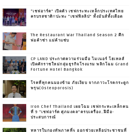
“เชฟอาร์ต” เปิดตัว เชฟกระทะเหล็กประเทศไทย
ครบรสชาติ!!ปะทะ “เชฟฟิลลิป” ทั้งมันส์ทั้งเดือด
The Restaurant War Thailand Season 2 ศึก
พ่อค้าซ่า แม่ค้าแซ่บ
CP LAND ประกาศความร่วมมือ ไมเนอร์ โฮเทลส์
เปิดศักราชใหม่กลุ่มธุรกิจโรงแรม พลิกโฉม Grand
Fortune Hotel Bangkok
โรคที่ทุกคนมองข้าม ภัยเงียบ จากภาวะโรคกระดูก
พรุน(Osteoporosis)
Iron Chef Thailand เผยโฉม เชฟกระทะเหล็กคน
ที่ 9 “เชฟอาร์ต ศุภมงคล”ครบเครื่อง..ฝีมือ-
ประสบการณ์
ทหารในกองทัพภาคที่4 ออกช่วยเหลือประชาชนที่