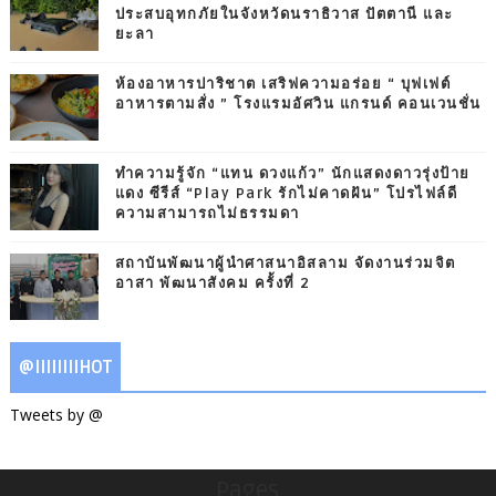
ประสบอุทกภัยในจังหวัดนราธิวาส ปัตตานี และ
ยะลา
ห้องอาหารปาริชาต เสริฟความอร่อย “ บุฟเฟต์
อาหารตามสั่ง ” โรงแรมอัศวิน แกรนด์ คอนเวนชั่น
ทำความรู้จัก “แทน ดวงแก้ว” นักแสดงดาวรุ่งป้าย
แดง ซีรีส์ “Play Park รักไม่คาดฝัน” โปรไฟล์ดี
ความสามารถไม่ธรรมดา
สถาบันพัฒนาผู้นำศาสนาอิสลาม จัดงานร่วมจิต
อาสา พัฒนาสังคม ครั้งที่ 2
@IIIIIIIIHOT
Tweets by @
Pages