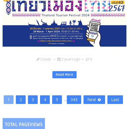
Chada
2 years ago
0
Read More
1
2
3
4
5
...
343
Next �
Last
TOTAL PAGEVIEWS