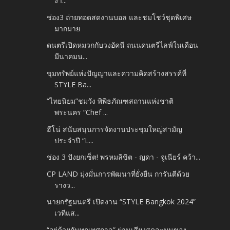
งา...
ช่อง3 ถ่ายทอดสดงานบอล และชมโชว์ชุดพิเศษ
มากมาย
ดนตรีเปิดหมวกกับวงอัคนี ถนนดนตรีไลฟ์ในเดือน
มีนาคมน...
ขุมทรัพย์แห่งปัญญาและความคิดสร้างสรรค์ที่
STYLE Ba...
“ไทยนิยม”ชมวัง พิพิธภัณฑสถานแห่งชาติ
พระนคร “Chef ...
ฮีโน่ สนับสนุนการจัดงานประชุมใหญ่สามัญ
ประจำปี “L...
ช่อง 3 ปังยกเซ็ต! พรหมลิขิต - ญดา - จูเนียร์ คว้า...
CP LAND มุ่งมั่นการพัฒนาที่ยั่งยืน การันตีด้วย
รางว...
นายกรัฐมนตรี เปิดงาน “STYLE Bangkok 2024”
เวทีแส...
“อยู่ด้วยกันทุกเทศกาล” ผ่านเสียงสุดละมุนของ