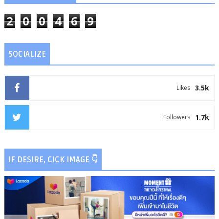
2
0
0
4
6
9
SOCIALIZE
3.5k
Likes
1.7k
Followers
IF DESIRE, CICK IMAGE 👇