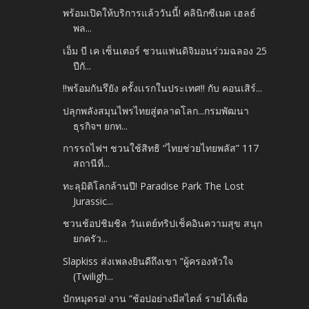
พร้อมเปิดให้บริการแล้ววันนี้! คลินิกซีเมด เฮลธ์
พล...
เอ็ม บี เค เซ็นเตอร์ ชวนแฟนดิจิมอนร่วมฉลอง 25
ปีกั...
‼️พร้อมกันรึยัง ครั้งเเรกในประเทศ‼️ กับ คอนเสิร์...
ปลุกพลังสมุนไพรไทยสู่ตลาดโลก...กรมพัฒนา
ธุรกิจฯ ยกท...
การรถไฟฯ ชวนใช้สิทธิ “ไทยช่วยไทยพลัส” 117
สถานีที่...
ทะลุมิติโลกล้านปี! Paradise Park The Lost
Jurassic...
ชวนช้อปชิมชิล วันเดย์ทริปเช็คอินความสุข สนุก
ยกครัว...
Slapkiss ส่งเพลงยินดีถึงเขา “ผู้ครองหัวใจ
(Twiligh...
ปักหมุดรอ! งาน “ช้อปอย่างมีสไตล์ รายได้เพื่อ