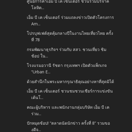
ศูนย์การค้าเอ็ม บี เค เซ็นเตอร์ ชวนร่วมบริจาค
โลหิต...
เอ็ม บี เค เซ็นเตอร์ ร่วมแถลงข่าวเปิดตัวโครงการ
Am...
โปรบุฟเฟต์สุดคุ้มกลางปีในงานไทยเที่ยวไทย ครั้ง
ที่ 78
กรมพัฒนาธุรกิจฯ ร่วมกับ สสว. ชวนเที่ยว ชิม
ช้อป ใน...
โรงแรมอวานี รัชดา กรุงเทพฯ เปิดตัวแพ็กเกจ
“Urban E...
ด้วยสำนึกในพระมหากรุณาธิคุณอย่างหาที่สุดมิได้
เอ็ม บี เค เซ็นเตอร์ ชวนชมชวนเชียร์การแข่งขัน
เต้นโ...
คณะผู้บริหาร และพนักงานกลุ่มบริษัท เอ็ม บี เค
ร่วม...
ปักหมุดช้อป! “ตลาดนัดนักข่าว ครั้งที่ 8” รวมขอ
งดีจ...