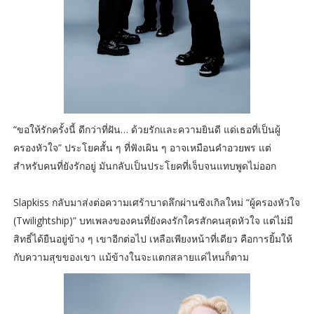
“ขอให้รักครั้งนี้ ดีกว่าที่ฝัน… ด้วยรักและความยินดี แด่เธอที่เป็นผู้
ครองหัวใจ” ประโยคสั้น ๆ ที่ฟังเผิน ๆ อาจเหมือนคำอวยพร แต่
สำหรับคนที่ยังรักอยู่ มันกลับเป็นประโยคที่เจ็บจนแทบพูดไม่ออก
Slapkiss กลับมาส่งต่อความเศร้าบาดลึกผ่านซิงเกิลใหม่ “ผู้ครองหัวใจ
(Twilightship)” บทเพลงของคนที่ยังคงรักใครสักคนสุดหัวใจ แต่ไม่มี
สิทธิ์ได้ยืนอยู่ข้าง ๆ เขาอีกต่อไป เหลือเพียงหน้าที่เดียว คือการยิ้มให้
กับความสุขของเขา แม้ข้างในจะแตกสลายแค่ไหนก็ตาม