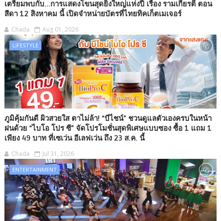
เตรียมพบกับ...การแสดงโขนสุดยิ่งใหญ่แห่งปี เรื่อง รามเกียรติ์ ตอน
สีดา 12 สิงหาคม นี้ เปิดจำหน่ายบัตรที่ไทยทิคเก็ตเมเจอร์
Chada
Aug 01, 2026
LIFESTYLE
ภูมิคุ้มกันดี ผิวสวยใส ตาไม่ล้า! “บีไชน์” ชวนดูแลตัวเองครบในหน้า
ฝนด้วย “ไบโอ โปร ซี” จัดโปรโมชั่นสุดพิเศษแบบซอง ซื้อ 1 แถม 1
เพียง 49 บาท ที่เซเว่น อีเลฟเว่น ถึง 23 ส.ค. นี้
Chada
Jul 31, 2026
ENTERTAINMENT