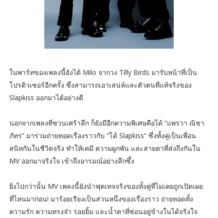
ในพาร์ทของเพลงนี้ยังได้ Milo จากวง Tilly Birds มารับหน้าที่เป็น
โปรดิวเซอร์อีกครั้ง ซึ่งสามารถเอาเสน่ห์และตัวตนที่แท้จริงของ
Slapkiss ออกมาได้อย่างดี
นอกจากเพลงที่ชวนเศร้าลึก ก็ยังมีอีกความพิเศษคือได้ “แพรวา ณิชา
ภัทร” มาร่วมถ่ายทอดเรื่องราวกับ “โด้ Slapkiss” ซึ่งทั้งคู่เป็นเพื่อน
สนิทกันในชีวิตจริง ทำให้เคมี ความผูกพัน และสายตาที่ส่งถึงกันใน
MV ออกมาจริงใจ เข้าถึงอารมณ์อย่างลึกซึ้ง
ยิ่งไปกว่านั้น MV เพลงนี้ยังนำฟุตเทจจริงของทั้งคู่ที่ไม่เคยถูกเปิดเผย
ที่ไหนมาก่อน! มาร้อยเรียงเป็นส่วนหนึ่งของเรื่องราว ถ่ายทอดทั้ง
ความรัก ความทรงจำ รอยยิ้ม และน้ำตาที่ซ่อนอยู่ข้างในได้จริงใจ