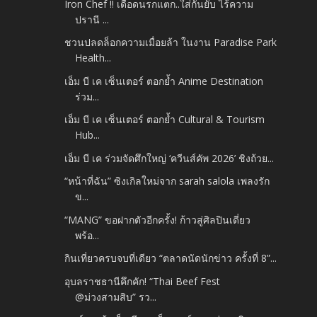
Iron Chef !! เดือดนรกแตก..ใส่กันยับ ไร้ความ
ปรานี ...
ชวนปลดล็อกความเมื่อยล้า ในงาน Paradise Park
Health...
เอ็ม บี เค เซ็นเตอร์ ตอกย้ำ Anime Destination
ร่วม...
เอ็ม บี เค เซ็นเตอร์ ตอกย้ำ Cultural & Tourism
Hub...
เอ็ม บี เค ร่วมจัดศึกใหญ่ ‘ควีนส์คัพ 2026’ ชิงถ้วย...
“หน้าที่ฉัน” ซิงเกิลใหม่จาก sarah salola เพลงรัก
ข...
“MANG” ขอฝากตัวอีกครั้ง! ก้าวสู่ศิลปินเดี่ยว
พร้อ...
กินเที่ยวครบจบที่เดียว “ตลาดนัดนักข่าว ครั้งที่ 8”...
อุบลราชธานีคึกคัก! “Thai Beef Fest
@ม่วงสามสิบ” รว...