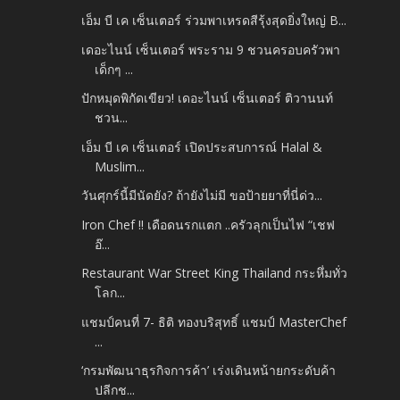
เอ็ม บี เค เซ็นเตอร์ ร่วมพาเหรดสีรุ้งสุดยิ่งใหญ่ B...
เดอะไนน์ เซ็นเตอร์ พระราม 9 ชวนครอบครัวพา
เด็กๆ ...
ปักหมุดพิกัดเขียว! เดอะไนน์ เซ็นเตอร์ ติวานนท์
ชวน...
เอ็ม บี เค เซ็นเตอร์ เปิดประสบการณ์ Halal &
Muslim...
วันศุกร์นี้มีนัดยัง? ถ้ายังไม่มี ขอป้ายยาที่นี่ด่ว...
Iron Chef !! เดือดนรกแตก ..ครัวลุกเป็นไฟ “เชฟ
อ๊...
Restaurant War Street King Thailand กระหึ่มทั่ว
โลก...
แชมป์คนที่ 7- ธิติ ทองบริสุทธิ์ แชมป์ MasterChef
...
‘กรมพัฒนาธุรกิจการค้า’ เร่งเดินหน้ายกระดับค้า
ปลีกช...