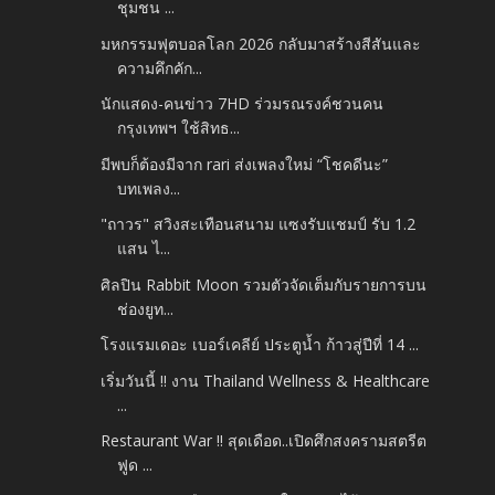
ชุมชน ...
มหกรรมฟุตบอลโลก 2026 กลับมาสร้างสีสันและ
ความคึกคัก...
นักแสดง-คนข่าว 7HD ร่วมรณรงค์ชวนคน
กรุงเทพฯ ใช้สิทธ...
มีพบก็ต้องมีจาก rari ส่งเพลงใหม่ “โชคดีนะ”
บทเพลง...
"ถาวร" สวิงสะเทือนสนาม แซงรับแชมป์ รับ 1.2
แสน ไ...
ศิลปิน Rabbit Moon รวมตัวจัดเต็มกับรายการบน
ช่องยูท...
โรงแรมเดอะ เบอร์เคลีย์ ประตูน้ำ ก้าวสู่ปีที่ 14 ...
เริ่มวันนี้ !! งาน Thailand Wellness & Healthcare
...
Restaurant War !! สุดเดือด..เปิดศึกสงครามสตรีต
ฟูด ...