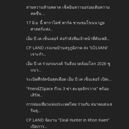
สายหวานห้ามพลาด เช็คอินความอร่อยเติมความ
สดชื่น ...
17 มิ.ย. นี้ พาราไดซ์ พาร์ค ชวนชมโขนนาฏย
ศาสตร์แห่ง...
เอ็ม บี เค เซ็นเตอร์ ส่งกำลังทีมเจ้าหน้าที่ดับเพลิ...
CP LAND เร่งเกมบ้านหรูภูมิภาค ส่ง 'SŌLVANI'
เจาะกำ...
เอ็ม บี เค ร่วมรณรงค์ วันสิ่งแวดล้อมโลก 2026 ชู
แนว...
ระเบิดศึกงัดข้อสุดเดือด เอ็ม บี เค เซ็นเตอร์ เปิดเ...
“FriendZSpace ก๊วน 3 ซ่า ตะลุยจักรวาล” พร้อม
เสิร์ฟ...
การท่องเที่ยวแห่งประเทศไทย ร่วมกับ สมาคมส่งเส
ริมธุ...
CP LAND จัดงาน “Deal Hunter in Khon Kaen”
เปิดภาร...