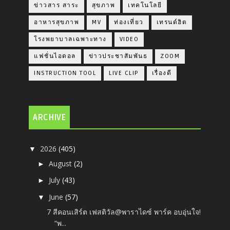
ข่าวสาร สาระ
สุขภาพ
เทคโนโลยี
อาหารสุขภาพ
MV
ท่องเที่ยว
เทรนด์ฮิต
โรงพยาบาลเฉพาะทาง
VIDEO
แฟชั่นไอดอล
ข่าวประชาสัมพันธ
ZOOM
INSTRUCTION TOOL
LIVE CLIP
เรื่องดี
ARCHIVE
2026
(405)
▼
August
(2)
►
July
(43)
►
June
(57)
▼
7 สีคอนเสิร์ต เฟสติวัล@พาราไดซ์ พาร์ค อบอุ่นใจ!
“พ...