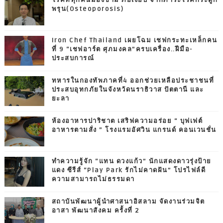
พรุน(Osteoporosis)
Iron Chef Thailand เผยโฉม เชฟกระทะเหล็กคน
ที่ 9 “เชฟอาร์ต ศุภมงคล”ครบเครื่อง..ฝีมือ-
ประสบการณ์
ทหารในกองทัพภาคที่4 ออกช่วยเหลือประชาชนที่
ประสบอุทกภัยในจังหวัดนราธิวาส ปัตตานี และ
ยะลา
ห้องอาหารปาริชาต เสริฟความอร่อย “ บุฟเฟต์
อาหารตามสั่ง ” โรงแรมอัศวิน แกรนด์ คอนเวนชั่น
ทำความรู้จัก “แทน ดวงแก้ว” นักแสดงดาวรุ่งป้าย
แดง ซีรีส์ “Play Park รักไม่คาดฝัน” โปรไฟล์ดี
ความสามารถไม่ธรรมดา
สถาบันพัฒนาผู้นำศาสนาอิสลาม จัดงานร่วมจิต
อาสา พัฒนาสังคม ครั้งที่ 2