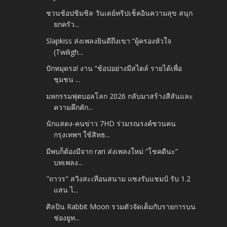
ชวนช้อปชิมชิล วันเดย์ทริปเช็คอินความสุข สนุก
ยกครัว...
Slapkiss ส่งเพลงยินดีถึงเขา “ผู้ครองหัวใจ
(Twiligh...
ปักหมุดรอ! งาน “ช้อปอย่างมีสไตล์ รายได้เพื่อ
ชุมชน ...
มหกรรมฟุตบอลโลก 2026 กลับมาสร้างสีสันและ
ความคึกคัก...
นักแสดง-คนข่าว 7HD ร่วมรณรงค์ชวนคน
กรุงเทพฯ ใช้สิทธ...
มีพบก็ต้องมีจาก rari ส่งเพลงใหม่ “โชคดีนะ”
บทเพลง...
"ถาวร" สวิงสะเทือนสนาม แซงรับแชมป์ รับ 1.2
แสน ไ...
ศิลปิน Rabbit Moon รวมตัวจัดเต็มกับรายการบน
ช่องยูท...