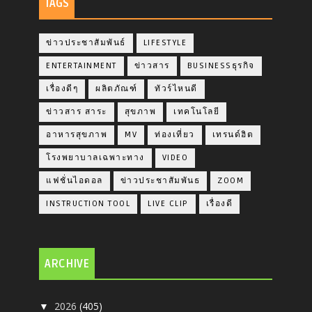
TAGS
ข่าวประชาสัมพันธ์
LIFESTYLE
ENTERTAINMENT
ข่าวสาร
BUSINESSธุรกิจ
เรื่องดีๆ
ผลิตภัณฑ์
ทัวร์ไหนดี
ข่าวสาร สาระ
สุขภาพ
เทคโนโลยี
อาหารสุขภาพ
MV
ท่องเที่ยว
เทรนด์ฮิต
โรงพยาบาลเฉพาะทาง
VIDEO
แฟชั่นไอดอล
ข่าวประชาสัมพันธ
ZOOM
INSTRUCTION TOOL
LIVE CLIP
เรื่องดี
ARCHIVE
2026
(405)
▼