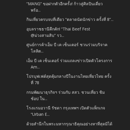
“MANG” ขอฝากตัวอีกครั้ง! ก้าวสู่ศิลปินเดี่ยว
พร้อ...
กินเที่ยวครบจบที่เดียว “ตลาดนัดนักข่าว ครั้งที่ 8”...
อุบลราชธานีคึกคัก! “Thai Beef Fest
@ม่วงสามสิบ” รว...
ศูนย์การค้าเอ็ม บี เค เซ็นเตอร์ ชวนร่วมบริจาค
โลหิต...
เอ็ม บี เค เซ็นเตอร์ ร่วมแถลงข่าวเปิดตัวโครงการ
Am...
โปรบุฟเฟต์สุดคุ้มกลางปีในงานไทยเที่ยวไทย ครั้ง
ที่ 78
กรมพัฒนาธุรกิจฯ ร่วมกับ สสว. ชวนเที่ยว ชิม
ช้อป ใน...
โรงแรมอวานี รัชดา กรุงเทพฯ เปิดตัวแพ็กเกจ
“Urban E...
ด้วยสำนึกในพระมหากรุณาธิคุณอย่างหาที่สุดมิได้