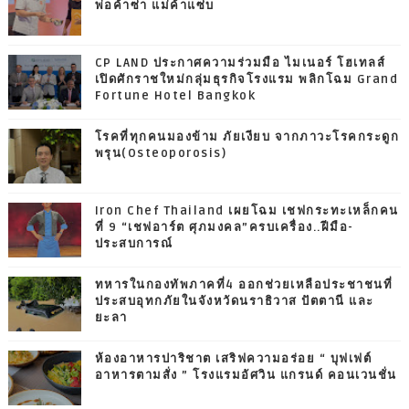
พ่อค้าซ่า แม่ค้าแซ่บ
CP LAND ประกาศความร่วมมือ ไมเนอร์ โฮเทลส์
เปิดศักราชใหม่กลุ่มธุรกิจโรงแรม พลิกโฉม Grand
Fortune Hotel Bangkok
โรคที่ทุกคนมองข้าม ภัยเงียบ จากภาวะโรคกระดูก
พรุน(Osteoporosis)
Iron Chef Thailand เผยโฉม เชฟกระทะเหล็กคน
ที่ 9 “เชฟอาร์ต ศุภมงคล”ครบเครื่อง..ฝีมือ-
ประสบการณ์
ทหารในกองทัพภาคที่4 ออกช่วยเหลือประชาชนที่
ประสบอุทกภัยในจังหวัดนราธิวาส ปัตตานี และ
ยะลา
ห้องอาหารปาริชาต เสริฟความอร่อย “ บุฟเฟต์
อาหารตามสั่ง ” โรงแรมอัศวิน แกรนด์ คอนเวนชั่น