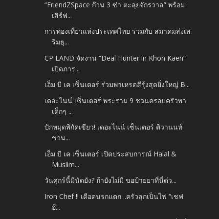
“FriendZSpace ก๊วน 3 ซ่า ตะลุยจักรวาล” พร้อม
เสิร์ฟ...
การท่องเที่ยวแห่งประเทศไทย ร่วมกับ สมาคมส่งเส
ริมธุ...
CP LAND จัดงาน “Deal Hunter in Khon Kaen”
เปิดภาร...
เอ็ม บี เค เซ็นเตอร์ ร่วมพาเหรดสีรุ้งสุดยิ่งใหญ่ B...
เดอะไนน์ เซ็นเตอร์ พระราม 9 ชวนครอบครัวพา
เด็กๆ ...
ปักหมุดพิกัดเขียว! เดอะไนน์ เซ็นเตอร์ ติวานนท์
ชวน...
เอ็ม บี เค เซ็นเตอร์ เปิดประสบการณ์ Halal &
Muslim...
วันศุกร์นี้มีนัดยัง? ถ้ายังไม่มี ขอป้ายยาที่นี่ด่ว...
Iron Chef !! เดือดนรกแตก ..ครัวลุกเป็นไฟ “เชฟ
อ๊...