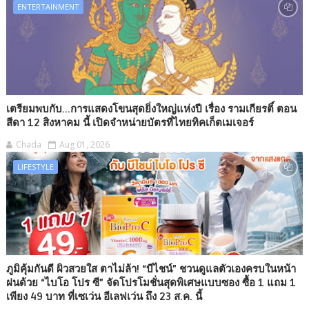
ENTERTAINMENT
เตรียมพบกับ...การแสดงโขนสุดยิ่งใหญ่แห่งปี เรื่อง รามเกียรติ์ ตอน
สีดา 12 สิงหาคม นี้ เปิดจำหน่ายบัตรที่ไทยทิคเก็ตเมเจอร์
Chada
Aug 01, 2026
LIFESTYLE
ภูมิคุ้มกันดี ผิวสวยใส ตาไม่ล้า! “บีไชน์” ชวนดูแลตัวเองครบในหน้า
ฝนด้วย “ไบโอ โปร ซี” จัดโปรโมชั่นสุดพิเศษแบบซอง ซื้อ 1 แถม 1
เพียง 49 บาท ที่เซเว่น อีเลฟเว่น ถึง 23 ส.ค. นี้