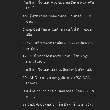
เอ็ม บี เค เซ็นเตอร์ ชวนชมชวนเชียร์การแข่งขัน
เต้นโ...
คณะผู้บริหาร และพนักงานกลุ่มบริษัท เอ็ม บี เค
ร่วม...
ปักหมุดช้อป! “ตลาดนัดนักข่าว ครั้งที่ 8” รวมขอ
งดีจ...
สายหวานห้ามพลาด เช็คอินความอร่อยเติมความ
สดชื่น ...
17 มิ.ย. นี้ พาราไดซ์ พาร์ค ชวนชมโขนนาฏย
ศาสตร์แห่ง...
เอ็ม บี เค เซ็นเตอร์ ส่งกำลังทีมเจ้าหน้าที่ดับเพลิ...
CP LAND เร่งเกมบ้านหรูภูมิภาค ส่ง 'SŌLVANI'
เจาะกำ...
เอ็ม บี เค ร่วมรณรงค์ วันสิ่งแวดล้อมโลก 2026 ชู
แนว...
ระเบิดศึกงัดข้อสุดเดือด เอ็ม บี เค เซ็นเตอร์ เปิดเ...