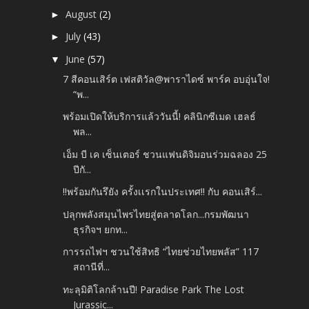
August
(2)
►
July
(43)
►
June
(57)
▼
7 สีคอนเสิร์ต เฟสติวัล@พาราไดซ์ พาร์ค อบอุ่นใจ!
“พ...
พร้อมเปิดให้บริการแล้ววันนี้! คลินิกซีเมด เฮลธ์
พล...
เอ็ม บี เค เซ็นเตอร์ ชวนแฟนดิจิมอนร่วมฉลอง 25
ปีกั...
‼️พร้อมกันรึยัง ครั้งเเรกในประเทศ‼️ กับ คอนเสิร์...
ปลุกพลังสมุนไพรไทยสู่ตลาดโลก...กรมพัฒนา
ธุรกิจฯ ยกท...
การรถไฟฯ ชวนใช้สิทธิ “ไทยช่วยไทยพลัส” 117
สถานีที่...
ทะลุมิติโลกล้านปี! Paradise Park The Lost
Jurassic...