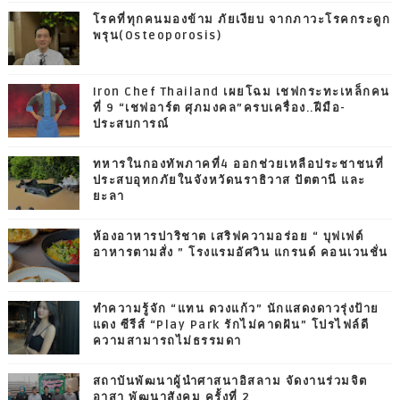
โรคที่ทุกคนมองข้าม ภัยเงียบ จากภาวะโรคกระดูก
พรุน(Osteoporosis)
Iron Chef Thailand เผยโฉม เชฟกระทะเหล็กคน
ที่ 9 “เชฟอาร์ต ศุภมงคล”ครบเครื่อง..ฝีมือ-
ประสบการณ์
ทหารในกองทัพภาคที่4 ออกช่วยเหลือประชาชนที่
ประสบอุทกภัยในจังหวัดนราธิวาส ปัตตานี และ
ยะลา
ห้องอาหารปาริชาต เสริฟความอร่อย “ บุฟเฟต์
อาหารตามสั่ง ” โรงแรมอัศวิน แกรนด์ คอนเวนชั่น
ทำความรู้จัก “แทน ดวงแก้ว” นักแสดงดาวรุ่งป้าย
แดง ซีรีส์ “Play Park รักไม่คาดฝัน” โปรไฟล์ดี
ความสามารถไม่ธรรมดา
สถาบันพัฒนาผู้นำศาสนาอิสลาม จัดงานร่วมจิต
อาสา พัฒนาสังคม ครั้งที่ 2