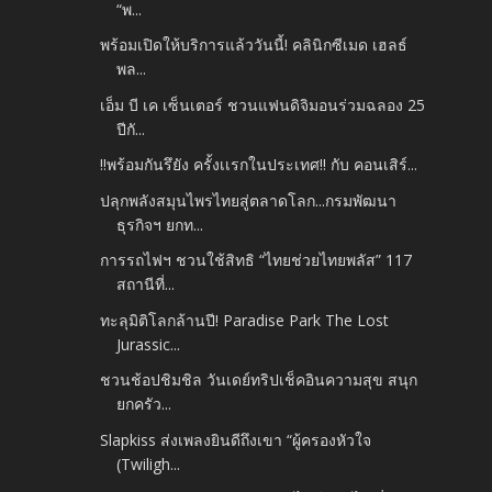
“พ...
พร้อมเปิดให้บริการแล้ววันนี้! คลินิกซีเมด เฮลธ์
พล...
เอ็ม บี เค เซ็นเตอร์ ชวนแฟนดิจิมอนร่วมฉลอง 25
ปีกั...
‼️พร้อมกันรึยัง ครั้งเเรกในประเทศ‼️ กับ คอนเสิร์...
ปลุกพลังสมุนไพรไทยสู่ตลาดโลก...กรมพัฒนา
ธุรกิจฯ ยกท...
การรถไฟฯ ชวนใช้สิทธิ “ไทยช่วยไทยพลัส” 117
สถานีที่...
ทะลุมิติโลกล้านปี! Paradise Park The Lost
Jurassic...
ชวนช้อปชิมชิล วันเดย์ทริปเช็คอินความสุข สนุก
ยกครัว...
Slapkiss ส่งเพลงยินดีถึงเขา “ผู้ครองหัวใจ
(Twiligh...