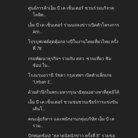
ศูนย์การค้าเอ็ม บี เค เซ็นเตอร์ ชวนร่วมบริจาค
โลหิต...
เอ็ม บี เค เซ็นเตอร์ ร่วมแถลงข่าวเปิดตัวโครงการ
Am...
โปรบุฟเฟต์สุดคุ้มกลางปีในงานไทยเที่ยวไทย ครั้ง
ที่ 78
กรมพัฒนาธุรกิจฯ ร่วมกับ สสว. ชวนเที่ยว ชิม
ช้อป ใน...
โรงแรมอวานี รัชดา กรุงเทพฯ เปิดตัวแพ็กเกจ
“Urban E...
ด้วยสำนึกในพระมหากรุณาธิคุณอย่างหาที่สุดมิได้
เอ็ม บี เค เซ็นเตอร์ ชวนชมชวนเชียร์การแข่งขัน
เต้นโ...
คณะผู้บริหาร และพนักงานกลุ่มบริษัท เอ็ม บี เค
ร่วม...
ปักหมุดช้อป! “ตลาดนัดนักข่าว ครั้งที่ 8” รวมขอ