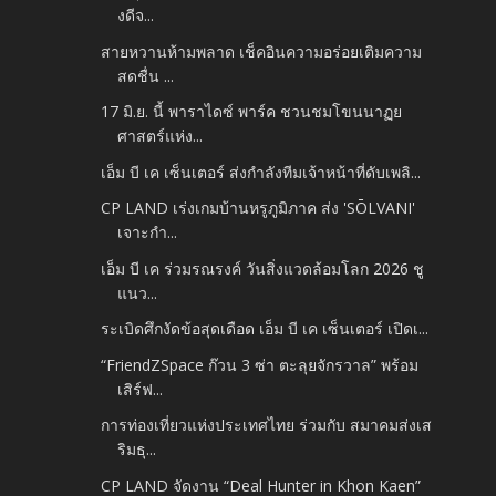
งดีจ...
สายหวานห้ามพลาด เช็คอินความอร่อยเติมความ
สดชื่น ...
17 มิ.ย. นี้ พาราไดซ์ พาร์ค ชวนชมโขนนาฏย
ศาสตร์แห่ง...
เอ็ม บี เค เซ็นเตอร์ ส่งกำลังทีมเจ้าหน้าที่ดับเพลิ...
CP LAND เร่งเกมบ้านหรูภูมิภาค ส่ง 'SŌLVANI'
เจาะกำ...
เอ็ม บี เค ร่วมรณรงค์ วันสิ่งแวดล้อมโลก 2026 ชู
แนว...
ระเบิดศึกงัดข้อสุดเดือด เอ็ม บี เค เซ็นเตอร์ เปิดเ...
“FriendZSpace ก๊วน 3 ซ่า ตะลุยจักรวาล” พร้อม
เสิร์ฟ...
การท่องเที่ยวแห่งประเทศไทย ร่วมกับ สมาคมส่งเส
ริมธุ...
CP LAND จัดงาน “Deal Hunter in Khon Kaen”