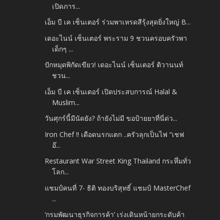
เปิดภาร...
เอ็ม บี เค เซ็นเตอร์ ร่วมพาเหรดสีรุ้งสุดยิ่งใหญ่ B...
เดอะไนน์ เซ็นเตอร์ พระราม 9 ชวนครอบครัวพา
เด็กๆ ...
ปักหมุดพิกัดเขียว! เดอะไนน์ เซ็นเตอร์ ติวานนท์
ชวน...
เอ็ม บี เค เซ็นเตอร์ เปิดประสบการณ์ Halal &
Muslim...
วันศุกร์นี้มีนัดยัง? ถ้ายังไม่มี ขอป้ายยาที่นี่ด่ว...
Iron Chef !! เดือดนรกแตก ..ครัวลุกเป็นไฟ “เชฟ
อ๊...
Restaurant War Street King Thailand กระหึ่มทั่ว
โลก...
แชมป์คนที่ 7- ธิติ ทองบริสุทธิ์ แชมป์ MasterChef
...
‘กรมพัฒนาธุรกิจการค้า’ เร่งเดินหน้ายกระดับค้า