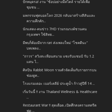
ปักหมุดรอ! งาน “ช้อปอย่างมีสไตล์ รายได้เพื่อ
ชุมชน ...
มหกรรมฟุตบอลโลก 2026 กลับมาสร้างสีสันและ
ความคึกคัก...
นักแสดง-คนข่าว 7HD ร่วมรณรงค์ชวนคน
กรุงเทพฯ ใช้สิทธ...
มีพบก็ต้องมีจาก rari ส่งเพลงใหม่ “โชคดีนะ”
บทเพลง...
"ถาวร" สวิงสะเทือนสนาม แซงรับแชมป์ รับ 1.2
แสน ไ...
ศิลปิน Rabbit Moon รวมตัวจัดเต็มกับรายการบน
ช่องยูท...
โรงแรมเดอะ เบอร์เคลีย์ ประตูน้ำ ก้าวสู่ปีที่ 14 ...
เริ่มวันนี้ !! งาน Thailand Wellness & Healthcare
...
Restaurant War !! สุดเดือด..เปิดศึกสงครามสตรีต
ฟูด ...