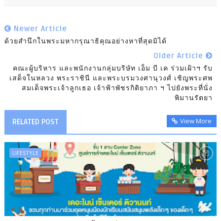
Newer Article
ด้วยสำนึกในพระมหากรุณาธิคุณอย่างหาที่สุดมิได้
Older Article
คณะผู้บริหาร และพนักงานกลุ่มบริษัท เอ็ม บี เค ร่วมเฝ้าฯ รับ
เสด็จในหลวง พระราชินี และพระบรมวงศานุวงศ์ เชิญพระศพ
สมเด็จพระเจ้าลูกเธอ เจ้าฟ้าพัชรกิติยาภา ฯ ไปยังพระที่นั่ง
พิมานรัตยา
View More
RELATED POST
LIFESTYLE