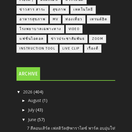
ข่าวสาร สาระ
สุขภาพ
เทคโนโลยี
อาหารสุขภาพ
MV
ท่องเที่ยว
เทรนด์ฮิต
โรงพยาบาลเฉพาะทาง
VIDEO
แฟชั่นไอดอล
ข่าวประชาสัมพันธ
ZOOM
INSTRUCTION TOOL
LIVE CLIP
เรื่องดี
ARCHIVE
2026
(404)
▼
August
(1)
►
July
(43)
►
June
(57)
▼
7 สีคอนเสิร์ต เฟสติวัล@พาราไดซ์ พาร์ค อบอุ่นใจ!