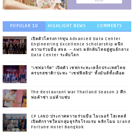
POPULAR 10
HIGHLIGHT NEWS
COMMENTS
เปิดตัวโครงการทุน Advanced Data Center
Engineering Excellence Scholarship ผนึก
ความร่วมมือ สจล. – AWS ผลักดันไทยสู่ศูนย์กลาง
Data Center ระดับโลก
“เชฟอาร์ต” เปิดตัว เชฟกระทะเหล็กประเทศไทย
ครบรสชาติ!!ปะทะ “เชฟฟิลลิป” ทั้งมันส์ทั้งเดือด
The Restaurant War Thailand Season 2 ศึก
พ่อค้าซ่า แม่ค้าแซ่บ
CP LAND ประกาศความร่วมมือ ไมเนอร์ โฮเทลส์
เปิดศักราชใหม่กลุ่มธุรกิจโรงแรม พลิกโฉม Grand
Fortune Hotel Bangkok