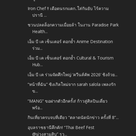
Iron Chef !! เดือดนรกแตก..ใส่กันยับ ไร้ความ
ปรานี ...
ชวนปลดล็อกความเมื่อยล้า ในงาน Paradise Park
Health...
เอ็ม บี เค เซ็นเตอร์ ตอกย้ำ Anime Destination
ร่วม...
เอ็ม บี เค เซ็นเตอร์ ตอกย้ำ Cultural & Tourism
Hub...
เอ็ม บี เค ร่วมจัดศึกใหญ่ ‘ควีนส์คัพ 2026’ ชิงถ้วย...
“หน้าที่ฉัน” ซิงเกิลใหม่จาก sarah salola เพลงรัก
ข...
“MANG” ขอฝากตัวอีกครั้ง! ก้าวสู่ศิลปินเดี่ยว
พร้อ...
กินเที่ยวครบจบที่เดียว “ตลาดนัดนักข่าว ครั้งที่ 8”...
อุบลราชธานีคึกคัก! “Thai Beef Fest
@ม่วงสามสิบ” รว...