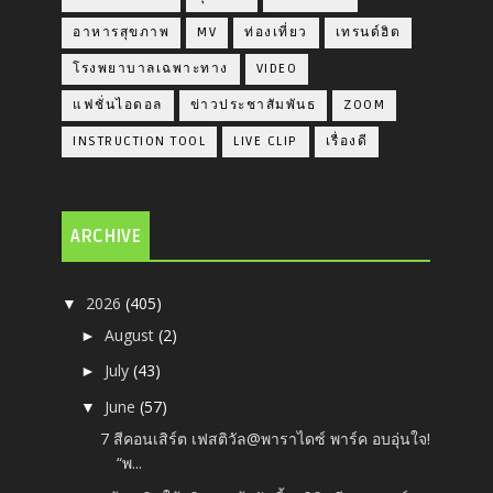
อาหารสุขภาพ
MV
ท่องเที่ยว
เทรนด์ฮิต
โรงพยาบาลเฉพาะทาง
VIDEO
แฟชั่นไอดอล
ข่าวประชาสัมพันธ
ZOOM
INSTRUCTION TOOL
LIVE CLIP
เรื่องดี
ARCHIVE
2026
(405)
▼
August
(2)
►
July
(43)
►
June
(57)
▼
7 สีคอนเสิร์ต เฟสติวัล@พาราไดซ์ พาร์ค อบอุ่นใจ!
“พ...