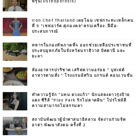
พรุน(Osteoporosis)
Iron Chef Thailand เผยโฉม เชฟกระทะเหล็กคน
ที่ 9 “เชฟอาร์ต ศุภมงคล”ครบเครื่อง..ฝีมือ-
ประสบการณ์
ทหารในกองทัพภาคที่4 ออกช่วยเหลือประชาชนที่
ประสบอุทกภัยในจังหวัดนราธิวาส ปัตตานี และ
ยะลา
ห้องอาหารปาริชาต เสริฟความอร่อย “ บุฟเฟต์
อาหารตามสั่ง ” โรงแรมอัศวิน แกรนด์ คอนเวนชั่น
ทำความรู้จัก “แทน ดวงแก้ว” นักแสดงดาวรุ่งป้าย
แดง ซีรีส์ “Play Park รักไม่คาดฝัน” โปรไฟล์ดี
ความสามารถไม่ธรรมดา
สถาบันพัฒนาผู้นำศาสนาอิสลาม จัดงานร่วมจิต
อาสา พัฒนาสังคม ครั้งที่ 2