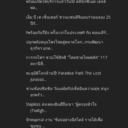
พร้อมเปิดให้บริการแล้ววันนี้! คลินิกซีเมด เฮลธ์
พล...
เอ็ม บี เค เซ็นเตอร์ ชวนแฟนดิจิมอนร่วมฉลอง 25
ปีกั...
‼️พร้อมกันรึยัง ครั้งเเรกในประเทศ‼️ กับ คอนเสิร์...
ปลุกพลังสมุนไพรไทยสู่ตลาดโลก...กรมพัฒนา
ธุรกิจฯ ยกท...
การรถไฟฯ ชวนใช้สิทธิ “ไทยช่วยไทยพลัส” 117
สถานีที่...
ทะลุมิติโลกล้านปี! Paradise Park The Lost
Jurassic...
ชวนช้อปชิมชิล วันเดย์ทริปเช็คอินความสุข สนุก
ยกครัว...
Slapkiss ส่งเพลงยินดีถึงเขา “ผู้ครองหัวใจ
(Twiligh...
ปักหมุดรอ! งาน “ช้อปอย่างมีสไตล์ รายได้เพื่อ
ชุมชน ...