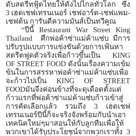
ดับ
สตรีทฟู
้ด
ไทย
ให้
ดังไปไกลทั
่ว
โลก
ซึ่ง
3 เฮดเชฟเทรนเนอร์
เชฟอาร์ต-เชฟแพม-
เชฟต้น
การันตี
ความ
มัน
ส์
เป็นทวีคูณ
“
ปีนี้
Restaurant War Street King
Thailand
ศึกพ่อค้า
ซ่า
แม่ค้า
แซ่บ
มีการ
ปรับ
รูปแบบการแข่งขันด้วยการ
เฟ้นหา
สตรีตฟูดตัวจริงเพื่อก้าวขึ้น
เป็น
KING
OF STREET FOOD
ดังนั้นเรื่องความเข้ม
ข้นในการสรรหา
พ่อค้าซ่าแม่ค้า
แซ่บ
เพื่อ
จะก้าวไปเป็น
KING OF STREET
FOOD
มัน
จึงค่อนข้างที่จะดุเดือด
ตั้งแต่
ก้าวแรกที่พ่อค้าซ่าแม่ค้า
แซ่บ
ก้าวเข้าสู่
การคัดเลือก
แล้ว
รวมถึง
3 เฮดเชฟ
เทรนเนอร์ปีนี้
ก็จะ
จริงจัง
พร้อมกับนำเอา
เทคนิคใหม่ๆ
มาสอน
ให้
กับลูกทีมเพื่อให้
พวกเขาได้รับประโยชน์จากพวกเราทั้ง 3