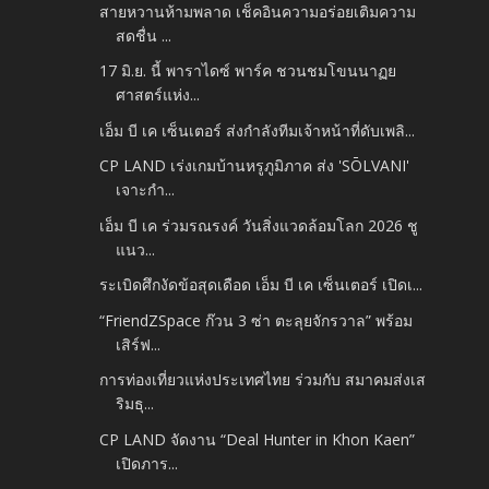
สายหวานห้ามพลาด เช็คอินความอร่อยเติมความ
สดชื่น ...
17 มิ.ย. นี้ พาราไดซ์ พาร์ค ชวนชมโขนนาฏย
ศาสตร์แห่ง...
เอ็ม บี เค เซ็นเตอร์ ส่งกำลังทีมเจ้าหน้าที่ดับเพลิ...
CP LAND เร่งเกมบ้านหรูภูมิภาค ส่ง 'SŌLVANI'
เจาะกำ...
เอ็ม บี เค ร่วมรณรงค์ วันสิ่งแวดล้อมโลก 2026 ชู
แนว...
ระเบิดศึกงัดข้อสุดเดือด เอ็ม บี เค เซ็นเตอร์ เปิดเ...
“FriendZSpace ก๊วน 3 ซ่า ตะลุยจักรวาล” พร้อม
เสิร์ฟ...
การท่องเที่ยวแห่งประเทศไทย ร่วมกับ สมาคมส่งเส
ริมธุ...
CP LAND จัดงาน “Deal Hunter in Khon Kaen”
เปิดภาร...