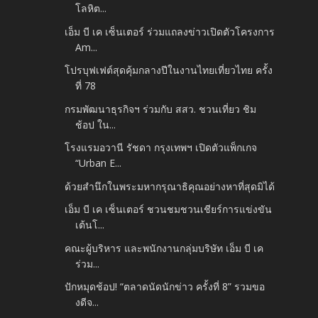
โลหิต...
เอ็ม บี เค เซ็นเตอร์ ร่วมแถลงข่าวเปิดตัวโครงการ
Am...
โปรบุฟเฟต์สุดคุ้มกลางปีในงานไทยเที่ยวไทย ครั้ง
ที่ 78
กรมพัฒนาธุรกิจฯ ร่วมกับ สสว. ชวนเที่ยว ชิม
ช้อป ใน...
โรงแรมอวานี รัชดา กรุงเทพฯ เปิดตัวแพ็กเกจ
“Urban E...
ด้วยสำนึกในพระมหากรุณาธิคุณอย่างหาที่สุดมิได้
เอ็ม บี เค เซ็นเตอร์ ชวนชมชวนเชียร์การแข่งขัน
เต้นโ...
คณะผู้บริหาร และพนักงานกลุ่มบริษัท เอ็ม บี เค
ร่วม...
ปักหมุดช้อป! “ตลาดนัดนักข่าว ครั้งที่ 8” รวมขอ
งดีจ...