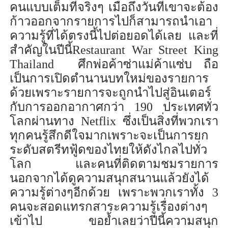
คนแบบเต็มที่จริงๆ
เมื่อ
ถึงวันที่เขาจะต้อง
ก้าวออกจากรายการไปก็สามารถนำเอา
ความรู้ที่ได้ตรงนี้ไปต่อยอดได้เลย
และที่
สำคัญในปีนี้
Restaurant War Street King
Thailand
ศึกพ่อค้า
ซ่า
แม่ค้า
แซ่บ
ถือ
เป็นการเปิดตำนานบทใหม่ของรายการ
ด้วย
เพราะรายการจะถูกนำไปสู่อินเตอร์
กับ
การออ
ก
อา
กาศกว่า 190 ประเทศทั่ว
โลก
ผ่านทาง
Net
flix
ซึ่งเป็นสิ่งที่
พวกเรา
ทุกคนรู้สึกดีใจมาก
เพราะจะเป็นการยก
ระดับสตรีทฟู
้ด
ของไทยให้ดังไกลไปทั่ว
โลก
และ
คนท
ี่ติดตามชม
รายการ
นอกจากได้ดูความสนุกสนานแล้วยังได้
ความรู้
ต่างๆ
อีกด้วย
เพราะพวกเราทั้ง 3
คนจะสอดแทรกสาระความรู้เรื่องต่างๆ
เข้าไป
ขอย้ำเลย
ว่าปีนี้ความสนุก