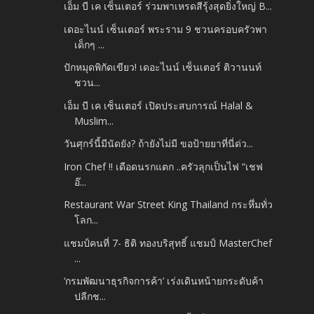
เอ็ม บี เค เซ็นเตอร์ ร่วมพาเหรดสีรุ้งสุดยิ่งใหญ่ B...
เดอะไนน์ เซ็นเตอร์ พระราม 9 ชวนครอบครัวพา
เด็กๆ ...
ปักหมุดพิกัดเขียว! เดอะไนน์ เซ็นเตอร์ ติวานนท์
ชวน...
เอ็ม บี เค เซ็นเตอร์ เปิดประสบการณ์ Halal &
Muslim...
วันศุกร์นี้มีนัดยัง? ถ้ายังไม่มี ขอป้ายยาที่นี่ด่ว...
Iron Chef !! เดือดนรกแตก ..ครัวลุกเป็นไฟ “เชฟ
อ๊...
Restaurant War Street King Thailand กระหึ่มทั่ว
โลก...
แชมป์คนที่ 7- ธิติ ทองบริสุทธิ์ แชมป์ MasterChef
...
‘กรมพัฒนาธุรกิจการค้า’ เร่งเดินหน้ายกระดับค้า
ปลีกช...