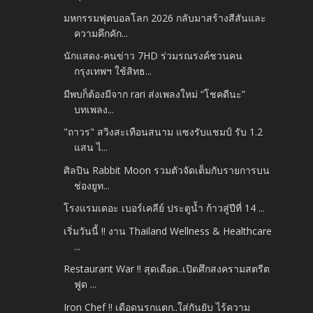
มหกรรมฟุตบอลโลก 2026 กลับมาสร้างสีสันและ
ความคึกคัก...
นักแสดง-คนข่าว 7HD ร่วมรณรงค์ชวนคน
กรุงเทพฯ ใช้สิทธ...
มีพบก็ต้องมีจาก rari ส่งเพลงใหม่ “โชคดีนะ”
บทเพลง...
"ถาวร" สวิงสะเทือนสนาม แซงรับแชมป์ รับ 1.2
แสน ไ...
ศิลปิน Rabbit Moon รวมตัวจัดเต็มกับรายการบน
ช่องยูท...
โรงแรมเดอะ เบอร์เคลีย์ ประตูน้ำ ก้าวสู่ปีที่ 14 ...
เริ่มวันนี้ !! งาน Thailand Wellness & Healthcare
...
Restaurant War !! สุดเดือด..เปิดศึกสงครามสตรีต
ฟูด ...
Iron Chef !! เดือดนรกแตก..ใส่กันยับ ไร้ความ