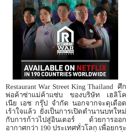
Restaurant War Street King Thailand
ศึก
พ่อค้า
ซ่า
แม่ค้า
แซ่บ
ของบริษัท เฮลิโค
เนีย
เอช กรุ๊ป จำกัด
นอกจาก
จะดุเดือด
เร้าใจแล้ว
ยังเป็น
การ
เปิดตำนานบทใหม่
กับ
การก้าว
ไป
สู่อินเตอร์
ด้วย
การออก
อากาศกว่า 190 ประเทศทั่วโลก
เพื่อ
ยกระ