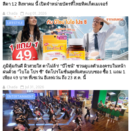
สีดา 12 สิงหาคม นี้ เปิดจำหน่ายบัตรที่ไทยทิคเก็ตเมเจอร์
Chada
Aug 01, 2026
LIFESTYLE
ภูมิคุ้มกันดี ผิวสวยใส ตาไม่ล้า! “บีไชน์” ชวนดูแลตัวเองครบในหน้า
ฝนด้วย “ไบโอ โปร ซี” จัดโปรโมชั่นสุดพิเศษแบบซอง ซื้อ 1 แถม 1
เพียง 49 บาท ที่เซเว่น อีเลฟเว่น ถึง 23 ส.ค. นี้
Chada
Jul 31, 2026
ENTERTAINMENT