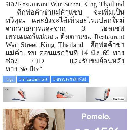
ของ
Restaurant War Street King Thailand
ศึกพ่อค้า
ซ่า
แม่ค้า
แซ่บ
จะเพิ่มเป็น
ทวีคูณ
และยังจะ
ได้เห็นอะไรแปลกใหม่
จากรายการและจาก 3 เฮดเชฟ
เทรนเนอร์แน่นอน
ติดตามชม
Restaurant
War Street King Thailand
ศึกพ่อค้า
ซ่า
แม่ค้า
แซ่บ
ตอนแรกวันที่ 14 มิ.ย.69
ทาง
ช่อง
7HD
และรับชมย้อนหลัง
ทาง
Netflix
”
Tags
# Entertainment
# ข่าวประชาสัมพันธ์