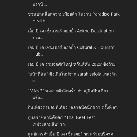
ปรานี ...
ชวนปลดล็อกความเมื่อยล้า ในงาน Paradise Park
Health...
เอ็ม บี เค เซ็นเตอร์ ตอกย้ำ Anime Destination
ร่วม...
เอ็ม บี เค เซ็นเตอร์ ตอกย้ำ Cultural & Tourism
Hub...
เอ็ม บี เค ร่วมจัดศึกใหญ่ ‘ควีนส์คัพ 2026’ ชิงถ้วย...
“หน้าที่ฉัน” ซิงเกิลใหม่จาก sarah salola เพลงรัก
ข...
“MANG” ขอฝากตัวอีกครั้ง! ก้าวสู่ศิลปินเดี่ยว
พร้อ...
กินเที่ยวครบจบที่เดียว “ตลาดนัดนักข่าว ครั้งที่ 8”...
อุบลราชธานีคึกคัก! “Thai Beef Fest
@ม่วงสามสิบ” รว...
ศูนย์การค้าเอ็ม บี เค เซ็นเตอร์ ชวนร่วมบริจาค