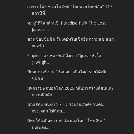
การรถไฟฯ ชวนใช้สิทธิ “ไทยช่วยไทยพลัส” 117
สถานีที่...
ทะลุมิติโลกล้านปี! Paradise Park The Lost
Jurassic...
ชวนช้อปชิมชิล วันเดย์ทริปเช็คอินความสุข สนุก
ยกครัว...
Slapkiss ส่งเพลงยินดีถึงเขา “ผู้ครองหัวใจ
(Twiligh...
ปักหมุดรอ! งาน “ช้อปอย่างมีสไตล์ รายได้เพื่อ
ชุมชน ...
มหกรรมฟุตบอลโลก 2026 กลับมาสร้างสีสันและ
ความคึกคัก...
นักแสดง-คนข่าว 7HD ร่วมรณรงค์ชวนคน
กรุงเทพฯ ใช้สิทธ...
มีพบก็ต้องมีจาก rari ส่งเพลงใหม่ “โชคดีนะ”
บทเพลง...