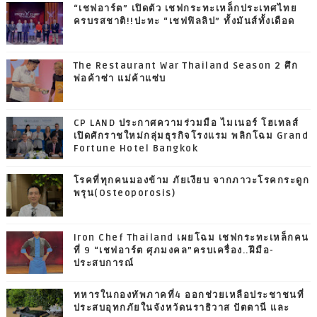
“เชฟอาร์ต” เปิดตัว เชฟกระทะเหล็กประเทศไทย
ครบรสชาติ!!ปะทะ “เชฟฟิลลิป” ทั้งมันส์ทั้งเดือด
The Restaurant War Thailand Season 2 ศึก
พ่อค้าซ่า แม่ค้าแซ่บ
CP LAND ประกาศความร่วมมือ ไมเนอร์ โฮเทลส์
เปิดศักราชใหม่กลุ่มธุรกิจโรงแรม พลิกโฉม Grand
Fortune Hotel Bangkok
โรคที่ทุกคนมองข้าม ภัยเงียบ จากภาวะโรคกระดูก
พรุน(Osteoporosis)
Iron Chef Thailand เผยโฉม เชฟกระทะเหล็กคน
ที่ 9 “เชฟอาร์ต ศุภมงคล”ครบเครื่อง..ฝีมือ-
ประสบการณ์
ทหารในกองทัพภาคที่4 ออกช่วยเหลือประชาชนที่
ประสบอุทกภัยในจังหวัดนราธิวาส ปัตตานี และ