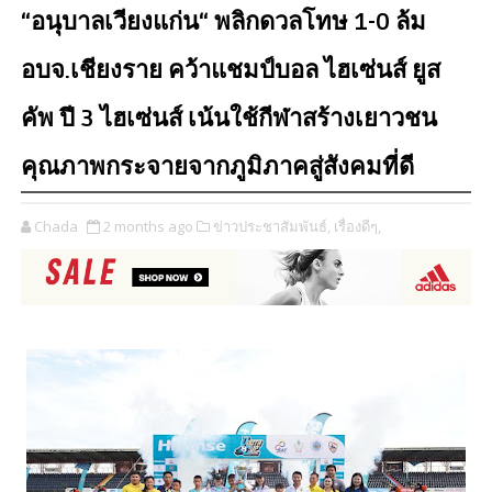
“อนุบาลเวียงแก่น“ พลิกดวลโทษ 1-0 ล้ม
อบจ.เชียงราย คว้าแชมป์บอล ไฮเซ่นส์ ยูส
คัพ ปี 3 ไฮเซ่นส์ เน้นใช้กีฬาสร้างเยาวชน
คุณภาพกระจายจากภูมิภาคสู่สังคมที่ดี
Chada
2 months ago
ข่าวประชาสัมพันธ์,
เรื่องดีๆ,