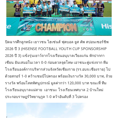
ปิดฉากศึกลูกหนัง เยาวชน ไฮเซ่นส์ ฟุตบอล ยูส คัพ สปอนเซอร์ชิพ
2026 ปี 3 (HISENSE FOOTBALL YOUTH CUP SPONSORSHIP
2026 ปี 3) แข้งรุ่นเยาว์จากโรงเรียนอนุบาลเวียงแก่น หักปากกา
เซียน ยันเสมอในเวลา 0-0 ก่อนดวลจุดโทษ เอาชนะคู่แข่งจาก ทีม
โรงเรียนองค์การบริหารส่วนจังหวัดเชียงราย (รร.อบจ.เชียงราย) ไป
ด้วยสกอร์ 1-0 คว้าแชมป์ไปครอง พร้อมเงินรางวัล 30,000 บาท, ถ้วย
รางวัล พร้อมโสตทัศนูปกรณ์ มูลค่ากว่า 120,000 บาท ขณะที่ ทีม
โรงเรียนอนุบาลแม่สาย เอาชนะ โรงเรียนเทศบาล 2 บ้านใหม่
ประกอบราษฎร์วิทยานุกูล 1-0 คว้าอันดับที่ 3 ไปครอง