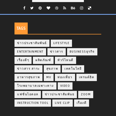
TAGS
ข่าวประชาสัมพันธ์
LIFESTYLE
ENTERTAINMENT
ข่าวสาร
BUSINESSธุรกิจ
เรื่องดีๆ
ผลิตภัณฑ์
ทัวร์ไหนดี
ข่าวสาร สาระ
สุขภาพ
เทคโนโลยี
อาหารสุขภาพ
MV
ท่องเที่ยว
เทรนด์ฮิต
โรงพยาบาลเฉพาะทาง
VIDEO
แฟชั่นไอดอล
ข่าวประชาสัมพันธ
ZOOM
INSTRUCTION TOOL
LIVE CLIP
เรื่องดี