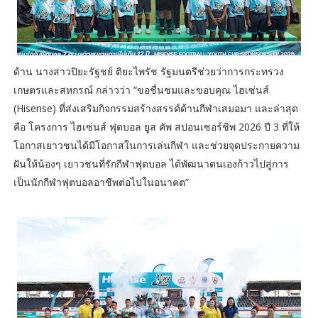
ด้าน นางสาวปิยะรัฐชย์ ติยะไพรัช รัฐมนตรีช่วยว่าการกระทรวง
เกษตรและสหกรณ์ กล่าวว่า “ขอชื่นชมและขอบคุณ ไฮเซ่นส์
(Hisense) ที่ส่งเสริมกิจกรรมสร้างสรรค์ด้านกีฬาเสมอมา และล่าสุด
คือ โครงการ ไฮเซ่นส์ ฟุตบอล ยูส คัพ สปอนเซอร์ชิพ 2026 ปี 3 ที่ให้
โอกาสเยาวชนได้มีโอกาสในการเล่นกีฬา และช่วยจุดประกายความ
ฝันให้น้องๆ เยาวชนที่รักกีฬาฟุตบอล ได้พัฒนาตนเองก้าวไปสู่การ
เป็นนักกีฬาฟุตบอลอาชีพต่อไปในอนาคต”