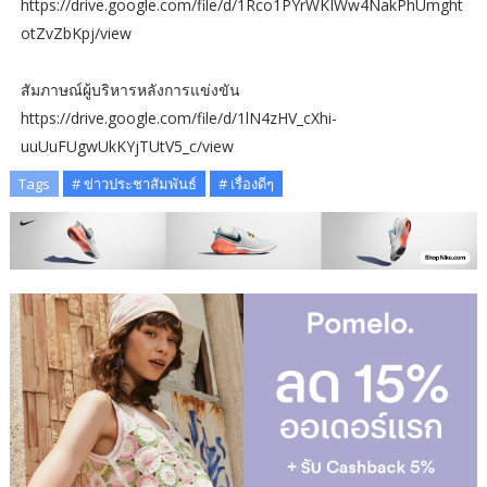
https://drive.google.com/file/d/1Rco1PYrWKIWw4NakPhUmght
otZvZbKpj/view
สัมภาษณ์ผู้บริหารหลังการแข่งขัน
https://drive.google.com/file/d/1lN4zHV_cXhi-
uuUuFUgwUkKYjTUtV5_c/view
Tags
# ข่าวประชาสัมพันธ์
# เรื่องดีๆ