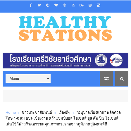
Home
ข่าวประชาสัมพันธ์
เรื่องดีๆ
“อนุบาลเวียงแก่น“ พลิกดวล
โทษ 1-0 ล้ม อบจ.เชียงราย คว้าแชมป์บอล ไฮเซ่นส์ ยูส คัพ ปี 3 ไฮเซ่นส์
เน้นใช้กีฬาสร้างเยาวชนคุณภาพกระจายจากภูมิภาคสู่สังคมที่ดี