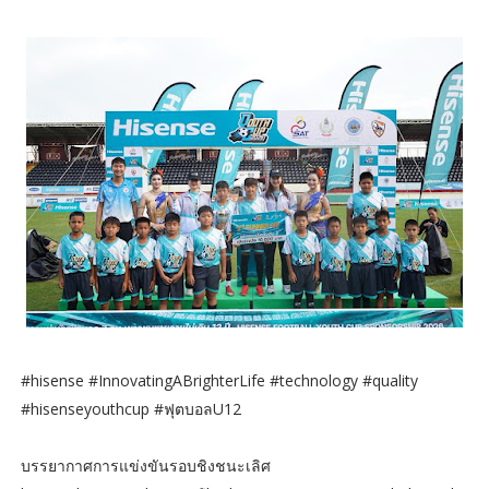
#hisense #InnovatingABrighterLife #technology #quality
#hisenseyouthcup #ฟุตบอลU12
บรรยากาศการแข่งขันรอบชิงชนะเลิศ