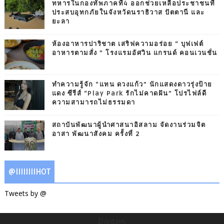
ทหารในกองทัพภาคที่4 ออกช่วยเหลือประชาชนที่
ประสบอุทกภัยในจังหวัดนราธิวาส ปัตตานี และ
ยะลา
ห้องอาหารปาริชาต เสริฟความอร่อย “ บุฟเฟต์
อาหารตามสั่ง ” โรงแรมอัศวิน แกรนด์ คอนเวนชั่น
ทำความรู้จัก “แทน ดวงแก้ว” นักแสดงดาวรุ่งป้าย
แดง ซีรีส์ “Play Park รักไม่คาดฝัน” โปรไฟล์ดี
ความสามารถไม่ธรรมดา
สถาบันพัฒนาผู้นำศาสนาอิสลาม จัดงานร่วมจิต
อาสา พัฒนาสังคม ครั้งที่ 2
@IIIIIIIIHOT
Tweets by @
Pages