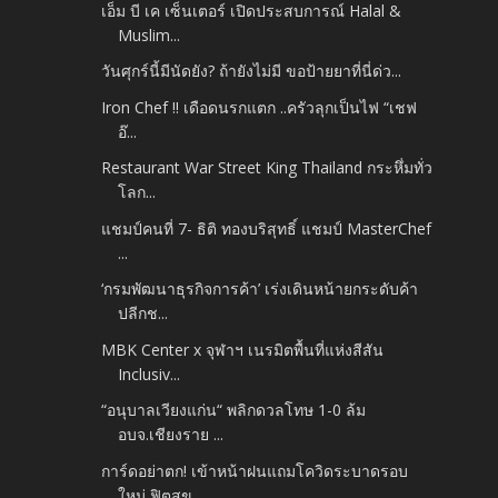
เอ็ม บี เค เซ็นเตอร์ เปิดประสบการณ์ Halal &
Muslim...
วันศุกร์นี้มีนัดยัง? ถ้ายังไม่มี ขอป้ายยาที่นี่ด่ว...
Iron Chef !! เดือดนรกแตก ..ครัวลุกเป็นไฟ “เชฟ
อ๊...
Restaurant War Street King Thailand กระหึ่มทั่ว
โลก...
แชมป์คนที่ 7- ธิติ ทองบริสุทธิ์ แชมป์ MasterChef
...
‘กรมพัฒนาธุรกิจการค้า’ เร่งเดินหน้ายกระดับค้า
ปลีกช...
MBK Center x จุฬาฯ เนรมิตพื้นที่แห่งสีสัน
Inclusiv...
“อนุบาลเวียงแก่น“ พลิกดวลโทษ 1-0 ล้ม
อบจ.เชียงราย ...
การ์ดอย่าตก! เข้าหน้าฝนแถมโควิดระบาดรอบ
ใหม่ ฟิตสุข...