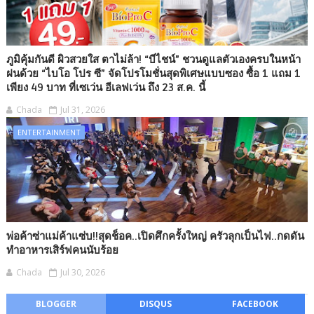
ภูมิคุ้มกันดี ผิวสวยใส ตาไม่ล้า! “บีไชน์” ชวนดูแลตัวเองครบในหน้า
ฝนด้วย “ไบโอ โปร ซี” จัดโปรโมชั่นสุดพิเศษแบบซอง ซื้อ 1 แถม 1
เพียง 49 บาท ที่เซเว่น อีเลฟเว่น ถึง 23 ส.ค. นี้
Chada
Jul 31, 2026
ENTERTAINMENT
พ่อค้าซ่าแม่ค้าแซ่บ!!สุดช็อค..เปิดศึกครั้งใหญ่ ครัวลุกเป็นไฟ..กดดัน
ทำอาหารเสิร์ฟคนนับร้อย
Chada
Jul 30, 2026
BLOGGER
DISQUS
FACEBOOK