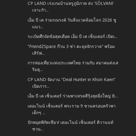
CP LAND เร่งเกมบ้านหรูภูมิภาค ส่ง 'SŌLVANI'
เจาะกำ...
เอ็ม บี เค ร่วมรณรงค์ วันสิ่งแวดล้อมโลก 2026 ชู
แนว...
ระเบิดศึกงัดข้อสุดเดือด เอ็ม บี เค เซ็นเตอร์ เปิดเ...
“FriendZSpace ก๊วน 3 ซ่า ตะลุยจักรวาล” พร้อม
เสิร์ฟ...
การท่องเที่ยวแห่งประเทศไทย ร่วมกับ สมาคมส่งเส
ริมธุ...
CP LAND จัดงาน “Deal Hunter in Khon Kaen”
เปิดภาร...
เอ็ม บี เค เซ็นเตอร์ ร่วมพาเหรดสีรุ้งสุดยิ่งใหญ่ B...
เดอะไนน์ เซ็นเตอร์ พระราม 9 ชวนครอบครัวพา
เด็กๆ ...
ปักหมุดพิกัดเขียว! เดอะไนน์ เซ็นเตอร์ ติวานนท์
ชวน...