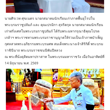
นายศิรเวท ศุขเนตร นายกสมาคมนักเรียนเก่าภาคพื้นยุโรปใน
พระบรมราชูปถัมภ์ และ คุณเปรมิกา สุจริตกุล นายกสมาคมนักเรียน
เก่าฝรั่งเศสในพระบรมราชูปถัมภ์ ได้รับพระมหากรุณาธิคุณโปรด
เกล้าฯ พระราชทานพระบรมราชานุญาตให้ร่วมเป็นเจ้าภาพบำเพ็ญ
กุศลสวดพระอภิธรรมพระบรมศพ สมเด็จพระนางเจ้าสิริกิติ์ พระบรม
ราชินีนาถ พระบรมราชชนนีพันปีหลวง
ณ พระที่นั่งดุสิตมหาปราสาท ในพระบรมมหาราชวัง เมื่อวันอาทิตย์ที่
14 มิถุนายน พ.ศ. 2569