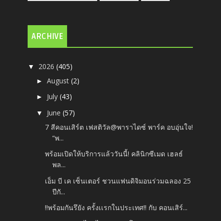
ARCHIVE
2026
(405)
▼
August
(2)
►
July
(43)
►
June
(57)
▼
7 สีคอนเสิร์ต เฟสติวัล@พาราไดซ์ พาร์ค อบอุ่นใจ!
“พ...
พร้อมเปิดให้บริการแล้ววันนี้! คลินิกซีเมด เฮลธ์
พล...
เอ็ม บี เค เซ็นเตอร์ ชวนแฟนดิจิมอนร่วมฉลอง 25
ปีกั...
‼️พร้อมกันรึยัง ครั้งเเรกในประเทศ‼️ กับ คอนเสิร์...