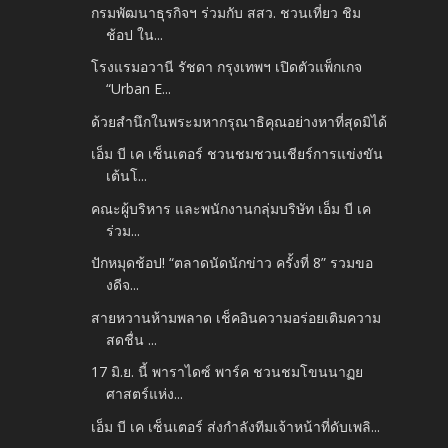
กรมพัฒนาธุรกิจฯ ร่วมกับ สสว. ชวนเที่ยว ชิม
ช้อป ใน...
โรงแรมอวานี รัชดา กรุงเทพฯ เปิดตัวแพ็กเกจ
“Urban E...
ด้วยสำนึกในพระมหากรุณาธิคุณอย่างหาที่สุดมิได้
เอ็ม บี เค เซ็นเตอร์ ชวนชมชวนเชียร์การแข่งขัน
เต้นโ...
คณะผู้บริหาร และพนักงานกลุ่มบริษัท เอ็ม บี เค
ร่วม...
ปักหมุดช้อป! “ตลาดนัดนักข่าว ครั้งที่ 8” รวมขอ
งดีจ...
สายหวานห้ามพลาด เช็คอินความอร่อยเติมความ
สดชื่น ...
17 มิ.ย. นี้ พาราไดซ์ พาร์ค ชวนชมโขนนาฏย
ศาสตร์แห่ง...
เอ็ม บี เค เซ็นเตอร์ ส่งกำลังทีมเจ้าหน้าที่ดับเพลิ...