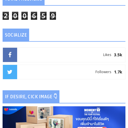
2
0
0
6
5
9
SOCIALIZE
3.5k
Likes
1.7k
Followers
IF DESIRE, CICK IMAGE 👇