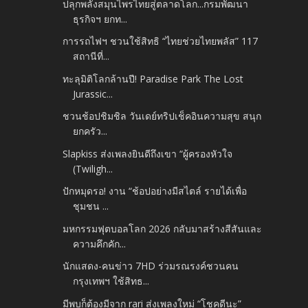
ปลุกพลังสมุนไพรไทยสู่ตลาดโลก...กรมพัฒนา
ธุรกิจฯ ยกท...
การรถไฟฯ ชวนใช้สิทธิ “ไทยช่วยไทยพลัส” 117
สถานีที่...
ทะลุมิติโลกล้านปี! Paradise Park The Lost
Jurassic...
ชวนช้อปชิมชิล วันเดย์ทริปเช็คอินความสุข สนุก
ยกครัว...
Slapkiss ส่งเพลงยินดีถึงเขา “ผู้ครองหัวใจ
(Twiligh...
ปักหมุดรอ! งาน “ช้อปอย่างมีสไตล์ รายได้เพื่อ
ชุมชน ...
มหกรรมฟุตบอลโลก 2026 กลับมาสร้างสีสันและ
ความคึกคัก...
นักแสดง-คนข่าว 7HD ร่วมรณรงค์ชวนคน
กรุงเทพฯ ใช้สิทธ...
มีพบก็ต้องมีจาก rari ส่งเพลงใหม่ “โชคดีนะ”