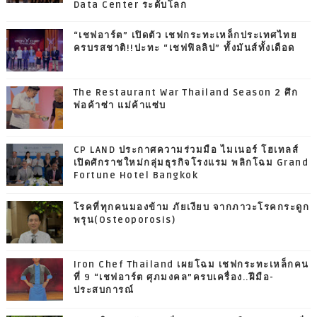
Data Center ระดับโลก
“เชฟอาร์ต” เปิดตัว เชฟกระทะเหล็กประเทศไทย
ครบรสชาติ!!ปะทะ “เชฟฟิลลิป” ทั้งมันส์ทั้งเดือด
The Restaurant War Thailand Season 2 ศึก
พ่อค้าซ่า แม่ค้าแซ่บ
CP LAND ประกาศความร่วมมือ ไมเนอร์ โฮเทลส์
เปิดศักราชใหม่กลุ่มธุรกิจโรงแรม พลิกโฉม Grand
Fortune Hotel Bangkok
โรคที่ทุกคนมองข้าม ภัยเงียบ จากภาวะโรคกระดูก
พรุน(Osteoporosis)
Iron Chef Thailand เผยโฉม เชฟกระทะเหล็กคน
ที่ 9 “เชฟอาร์ต ศุภมงคล”ครบเครื่อง..ฝีมือ-
ประสบการณ์