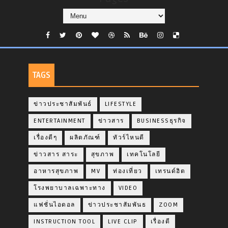
TAGS
ข่าวประชาสัมพันธ์
LIFESTYLE
ENTERTAINMENT
ข่าวสาร
BUSINESSธุรกิจ
เรื่องดีๆ
ผลิตภัณฑ์
ทัวร์ไหนดี
ข่าวสาร สาระ
สุขภาพ
เทคโนโลยี
อาหารสุขภาพ
MV
ท่องเที่ยว
เทรนด์ฮิต
โรงพยาบาลเฉพาะทาง
VIDEO
แฟชั่นไอดอล
ข่าวประชาสัมพันธ
ZOOM
INSTRUCTION TOOL
LIVE CLIP
เรื่องดี