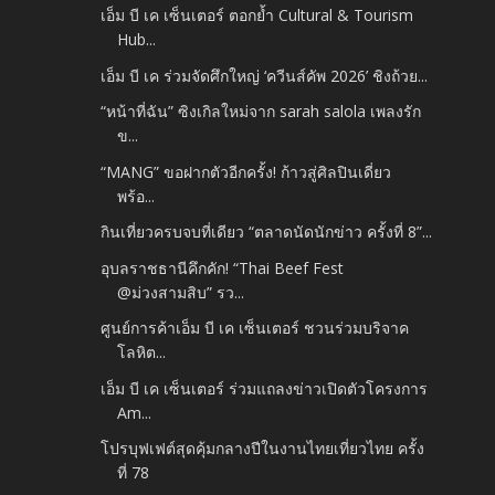
เอ็ม บี เค เซ็นเตอร์ ตอกย้ำ Cultural & Tourism
Hub...
เอ็ม บี เค ร่วมจัดศึกใหญ่ ‘ควีนส์คัพ 2026’ ชิงถ้วย...
“หน้าที่ฉัน” ซิงเกิลใหม่จาก sarah salola เพลงรัก
ข...
“MANG” ขอฝากตัวอีกครั้ง! ก้าวสู่ศิลปินเดี่ยว
พร้อ...
กินเที่ยวครบจบที่เดียว “ตลาดนัดนักข่าว ครั้งที่ 8”...
อุบลราชธานีคึกคัก! “Thai Beef Fest
@ม่วงสามสิบ” รว...
ศูนย์การค้าเอ็ม บี เค เซ็นเตอร์ ชวนร่วมบริจาค
โลหิต...
เอ็ม บี เค เซ็นเตอร์ ร่วมแถลงข่าวเปิดตัวโครงการ
Am...
โปรบุฟเฟต์สุดคุ้มกลางปีในงานไทยเที่ยวไทย ครั้ง
ที่ 78