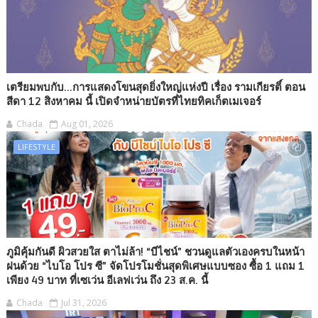
เตรียมพบกับ...การแสดงโขนสุดยิ่งใหญ่แห่งปี เรื่อง รามเกียรติ์ ตอน
สีดา 12 สิงหาคม นี้ เปิดจำหน่ายบัตรที่ไทยทิคเก็ตเมเจอร์
Chada
Aug 01, 2026
LIFESTYLE
ภูมิคุ้มกันดี ผิวสวยใส ตาไม่ล้า! “บีไชน์” ชวนดูแลตัวเองครบในหน้า
ฝนด้วย “ไบโอ โปร ซี” จัดโปรโมชั่นสุดพิเศษแบบซอง ซื้อ 1 แถม 1
เพียง 49 บาท ที่เซเว่น อีเลฟเว่น ถึง 23 ส.ค. นี้
Chada
Jul 31, 2026