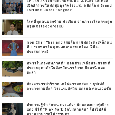
CP LAND ประกาศความร่วมมือ ไมเนอร์ โฮเทลส์
เปิดศักราชใหม่กลุ่มธุรกิจโรงแรม พลิกโฉม Grand
Fortune Hotel Bangkok
โรคที่ทุกคนมองข้าม ภัยเงียบ จากภาวะโรคกระดูก
พรุน(Osteoporosis)
Iron Chef Thailand เผยโฉม เชฟกระทะเหล็กคน
ที่ 9 “เชฟอาร์ต ศุภมงคล”ครบเครื่อง..ฝีมือ-
ประสบการณ์
ทหารในกองทัพภาคที่4 ออกช่วยเหลือประชาชนที่
ประสบอุทกภัยในจังหวัดนราธิวาส ปัตตานี และ
ยะลา
ห้องอาหารปาริชาต เสริฟความอร่อย “ บุฟเฟต์
อาหารตามสั่ง ” โรงแรมอัศวิน แกรนด์ คอนเวนชั่น
ทำความรู้จัก “แทน ดวงแก้ว” นักแสดงดาวรุ่งป้าย
แดง ซีรีส์ “Play Park รักไม่คาดฝัน” โปรไฟล์ดี
ความสามารถไม่ธรรมดา