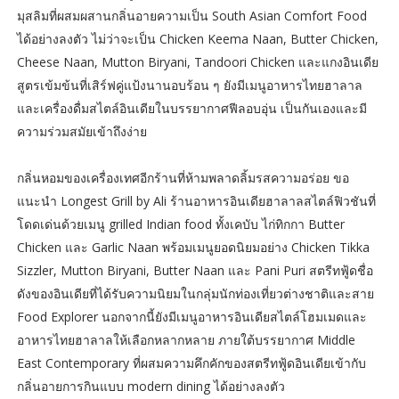
มุสลิมที่ผสมผสานกลิ่นอายความเป็น South Asian Comfort Food
ได้อย่างลงตัว ไม่ว่าจะเป็น Chicken Keema Naan, Butter Chicken,
Cheese Naan, Mutton Biryani, Tandoori Chicken และแกงอินเดีย
สูตรเข้มข้นที่เสิร์ฟคู่แป้งนานอบร้อน ๆ ยังมีเมนูอาหารไทยฮาลาล
และเครื่องดื่มสไตล์อินเดียในบรรยากาศฟีลอบอุ่น เป็นกันเองและมี
ความร่วมสมัยเข้าถึงง่าย
กลิ่นหอมของเครื่องเทศอีกร้านที่ห้ามพลาดลิ้มรสความอร่อย ขอ
แนะนำ Longest Grill by Ali ร้านอาหารอินเดียฮาลาลสไตล์ฟิวชันที่
โดดเด่นด้วยเมนู grilled Indian food ทั้งเคบับ ไก่ทิกกา Butter
Chicken และ Garlic Naan พร้อมเมนูยอดนิยมอย่าง Chicken Tikka
Sizzler, Mutton Biryani, Butter Naan และ Pani Puri สตรีทฟู้ดชื่อ
ดังของอินเดียที่ได้รับความนิยมในกลุ่มนักท่องเที่ยวต่างชาติและสาย
Food Explorer นอกจากนี้ยังมีเมนูอาหารอินเดียสไตล์โฮมเมดและ
อาหารไทยฮาลาลให้เลือกหลากหลาย ภายใต้บรรยากาศ Middle
East Contemporary ที่ผสมความคึกคักของสตรีทฟู้ดอินเดียเข้ากับ
กลิ่นอายการกินแบบ modern dining ได้อย่างลงตัว