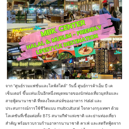
จาก “ศูนย์รวมแฟชั่นและไลฟ์สไตล์” วันนี้ ศูนย์การค้าเอ็ม บี เค
เซ็นเตอร์ ขึ้นแท่นเป็นอีกหนึ่งหมุดหมายของนักท่องเที่ยวมุสลิมและ
สายฟู้ดนานาชาติ ที่หลงใหลเสน่ห์ของอาหาร Halal และ
ประสบการณ์การใช้ชีวิตแบบ multicultural ใจกลางกรุงเทพฯ ด้วย
โลเคชันที่เชื่อมต่อทั้ง BTS สนามกีฬาแห่งชาติ และย่านท่องเที่ยว
สำคัญ พร้อมรวบรวมร้านอาหารนานาชาติ คาเฟ่ และสตรีทฟู้ดจาก