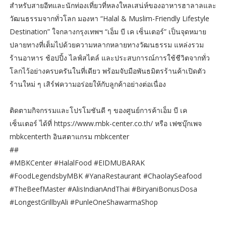
สำหรับสายอีทและนักท่องเที่ยวที่หลงใหลเสน่ห์ของอาหารฮาลาลและ
วัฒนธรรมจากทั่วโลก มองหา “Halal & Muslim-Friendly Lifestyle
Destination” ใจกลางกรุงเทพฯ “เอ็ม บี เค เซ็นเตอร์” เป็นจุดหมาย
ปลายทางที่เต็มไปด้วยความหลากหลายทางวัฒนธรรม แหล่งรวม
ร้านอาหาร ช้อปปิ้ง ไลฟ์สไตล์ และประสบการณ์การใช้ชีวิตจากทั่ว
โลกไว้อย่างครบครันในที่เดียว พร้อมจับมือพันธมิตรร้านค้าเปิดตัว
ร้านใหม่ ๆ เสิร์ฟความอร่อยให้กับลูกค้าอย่างต่อเนื่อง
ติดตามกิจกรรมและโปรโมชันดี ๆ ของศูนย์การค้าเอ็ม บี เค
เซ็นเตอร์ ได้ที่ https://www.mbk-center.co.th/ หรือ เฟซบุ๊กเพจ
mbkcenterth อินสตาแกรม mbkcenter
##
#MBKCenter #HalalFood #EIDMUBARAK
#FoodLegendsbyMBK #YanaRestaurant #ChaolaySeafood
#TheBeefMaster #AlisIndianAndThai #BiryaniBonusDosa
#LongestGrillbyAli #PunleOneShawarmaShop