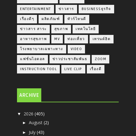
ENTERTAINMENT
ข่าวสาร
BUSINESSธุรกิจ
เรื่องดีๆ
ผลิตภัณฑ์
ทัวร์ไหนดี
ข่าวสาร สาระ
สุขภาพ
เทคโนโลยี
อาหารสุขภาพ
MV
ท่องเที่ยว
เทรนด์ฮิต
โรงพยาบาลเฉพาะทาง
VIDEO
แฟชั่นไอดอล
ข่าวประชาสัมพันธ
ZOOM
INSTRUCTION TOOL
LIVE CLIP
เรื่องดี
ARCHIVE
2026
(405)
▼
August
(2)
►
July
(43)
►