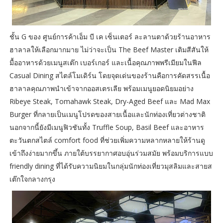
ชั้น G ของ ศูนย์การค้าเอ็ม บี เค เซ็นเตอร์ ละลานตาด้วยร้านอาหาร
ฮาลาลให้เลือกมากมาย ไม่ว่าจะเป็น The Beef Master เติมสีสันให้
มื้ออาหารด้วยเมนูสเต๊ก เบอร์เกอร์ และเนื้อคุณภาพพรีเมียมในฟีล
Casual Dining สไตล์โมเดิร์น โดยจุดเด่นของร้านคือการคัดสรรเนื้อ
ฮาลาลคุณภาพนำเข้าจากออสเตรเลีย พร้อมเมนูยอดนิยมอย่าง
Ribeye Steak, Tomahawk Steak, Dry-Aged Beef และ Mad Max
Burger ที่กลายเป็นเมนูโปรดของสายเนื้อและนักท่องเที่ยวต่างชาติ
นอกจากนี้ยังมีเมนูฟิวชันทั้ง Truffle Soup, Basil Beef และอาหาร
ตะวันตกสไตล์ comfort food ที่ช่วยเพิ่มความหลากหลายให้ร้านดู
เข้าถึงง่ายมากขึ้น ภายใต้บรรยากาศอบอุ่นร่วมสมัย พร้อมบริการแบบ
friendly dining ที่ได้รับความนิยมในกลุ่มนักท่องเที่ยวมุสลิมและสายส
เต๊กใจกลางกรุง