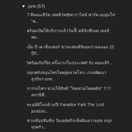
June
(57)
▼
7 สีคอนเสิร์ต เฟสติวัล@พาราไดซ์ พาร์ค อบอุ่นใจ!
“พ...
พร้อมเปิดให้บริการแล้ววันนี้! คลินิกซีเมด เฮลธ์
พล...
เอ็ม บี เค เซ็นเตอร์ ชวนแฟนดิจิมอนร่วมฉลอง 25
ปีกั...
‼️พร้อมกันรึยัง ครั้งเเรกในประเทศ‼️ กับ คอนเสิร์...
ปลุกพลังสมุนไพรไทยสู่ตลาดโลก...กรมพัฒนา
ธุรกิจฯ ยกท...
การรถไฟฯ ชวนใช้สิทธิ “ไทยช่วยไทยพลัส” 117
สถานีที่...
ทะลุมิติโลกล้านปี! Paradise Park The Lost
Jurassic...
ชวนช้อปชิมชิล วันเดย์ทริปเช็คอินความสุข สนุก
ยกครัว...