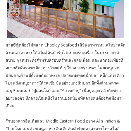
สายซีฟู้ดต้องไม่พลาด Chaolay Seafood เสิร์ฟอาหารทะเลไทยรสจัด
จ้านและอาหารใต้สไตล์ต้นตำรับไว้แบบครบเครื่อง ในบรรยากาศ
สบาย ๆ เหมาะทั้งสำหรับครอบครัวและกลุ่มเพื่อน และนักท่องเที่ยวที่
อยากสัมผัสรสชาติอาหารไทยแท้ ๆ ใจกลางกรุงเทพฯ โดยเมนูยอด
นิยมของร้านมีตั้งแต่ต้มยำทะเล ปลากะพงทอดน้ำปลา หมึกแดดเดียว
ไปจนถึงเมนูอาหารใต้รสเข้มข้นอย่างแกงส้มปลา อีกทั้งห้ามพลาด
เมนูซิกเนเจอร์ “ปูคอนโด” และ “ข้าวขยำปู” เนื้อปูคลุกเคล้ากับข้าว
อย่างลงตัว ที่กลายเป็นหนึ่งในจานยอดนิยมที่หลายคนต้องสั่งเมื่อมา
เยือน
ร้านอาหารอินเดียและ Middle Eastern Food อย่าง Ali’s Indian &
Thai โดดเด่นด้วยเมนูอาหารอินเดียต้นตำรับและอาหารไทยสไตล์