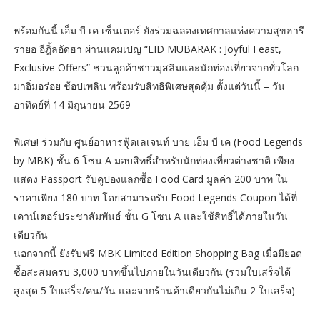
พร้อมกันนี้ เอ็ม บี เค เซ็นเตอร์ ยังร่วมฉลองเทศกาลแห่งความสุขฮารี
รายอ อีฎิ้ลอัดฮา ผ่านแคมเปญ “EID MUBARAK : Joyful Feast,
Exclusive Offers” ชวนลูกค้าชาวมุสลิมและนักท่องเที่ยวจากทั่วโลก
มาอิ่มอร่อย ช้อปเพลิน พร้อมรับสิทธิพิเศษสุดคุ้ม ตั้งแต่วันนี้ – วัน
อาทิตย์ที่ 14 มิถุนายน 2569
พิเศษ! ร่วมกับ ศูนย์อาหารฟู้ดเลเจนท์ บาย เอ็ม บี เค (Food Legends
by MBK) ชั้น 6 โซน A มอบสิทธิ์สำหรับนักท่องเที่ยวต่างชาติ เพียง
แสดง Passport รับคูปองแลกซื้อ Food Card มูลค่า 200 บาท ใน
ราคาเพียง 180 บาท โดยสามารถรับ Food Legends Coupon ได้ที่
เคาน์เตอร์ประชาสัมพันธ์ ชั้น G โซน A และใช้สิทธิ์ได้ภายในวัน
เดียวกัน
นอกจากนี้ ยังรับฟรี MBK Limited Edition Shopping Bag เมื่อมียอด
ซื้อสะสมครบ 3,000 บาทขึ้นไปภายในวันเดียวกัน (รวมใบเสร็จได้
สูงสุด 5 ใบเสร็จ/คน/วัน และจากร้านค้าเดียวกันไม่เกิน 2 ใบเสร็จ)