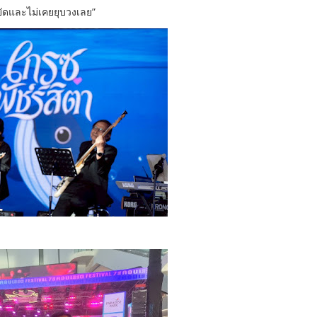
นหยัดและไม่เคยยุบวงเลย”