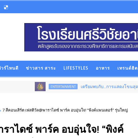
ัวร์ไหนดี
ข่าวสาร สาระ
LIFESTYLES
อาหาร
เทรนด์ฮิต
เตรียมพบกับ...การแสดงโขนสุดยิ่งใหญ่แห่งปี 
ENTERTAINMENT
7 สีคอนเสิร์ต เฟสติวัล@พาราไดซ์ พาร์ค อบอุ่นใจ! “พิงค์แพนเตอร์” รุ่นใหญ่
ราไดซ์ พาร์ค อบอุ่นใจ! “พิงค์