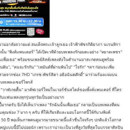
ามอาลัยถวายแด่ สมเด็จพระเจ้าลูกเธอ เจ้าฟ้าพัชรกิติยาภา นเรนทิรา
ั้น “พิงค์แพนเตอร์” ได้เปิดเวทีด้วยบทเพลงรักอมตะอย่าง "หยาดเพชร"
นั้นเพื่อเธอ" พร้อมขนเพลย์ลิสต์เพลงดังในตำนานมาสะกดคนดูพร้อม
ัน", "คนจะรักกัน" “เหมันต์ที่ผ่านพ้นไป” "ใจรัก" ฯลฯ ก่อนจะเพิ่ม
วยจากช่อง 7HD “เกรซ-พัชร์สิตา อธิอนันตศักดิ์” มาร่วมร้องแจมบน
ับบทเพลงเซอร์ไพรส์
 "วาฬเกยตื้น" มาคัฟเวอร์ใหม่ในเวอร์ชันสไตล์ของพิ้งค์แพนเตอร์ ที่ใคร
ับแฟนเพลงทุกรุ่นทุกวัยเป็นอย่างมาก
ี้มากครับ ยิ่งได้เห็นว่าเพลง “รักฉันนั้นเพื่อเธอ” กลายเป็นบทเพลงที่คน
คุณช่อง 7 มาก ๆ ครับ ที่ให้เกียรติและมอบโอกาสนี้ให้กับวงพิงค์
50 ปี พอเห็นภาพคนดูมากมายขนาดนี้แล้วชื่นใจจริงๆ ปกติแล้วโอกาส
่แบบนี้มีไม่บ่อยนัก เพราะเราน่าจะเป็นวงที่สูงวัยที่สุดในบรรดาศิลปิน