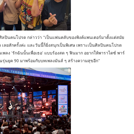
ศิลปินคนโปรด กล่าวว่า "เป็นแฟนคลับของพิงค์แพนเตอร์มาตั้งแต่สมัย
ลยสักครั้งค่ะ และวันนี้ก็ยิ่งสนุกเป็นพิเศษ เพราะเป็นศิลปินคนโปรด
เพลง 'รักฉันนั้นเพื่อเธอ' แบบร้องสด ๆ ฟินมาก อยากให้พาราไดซ์ พาร์
ินรุ่นยุค 90 มาพร้อมกับบทเพลงมันส์ ๆ สร้างความสุขอีก"