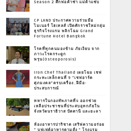
Season 2 ศึกพ่อค้าซ่า แม่ค้าแซ่บ
CP LAND ประกาศความร่วมมือ
ไมเนอร์ โฮเทลส์ เปิดศักราชใหม่กลุ่ม
ธุรกิจโรงแรม พลิกโฉม Grand
Fortune Hotel Bangkok
โรคที่ทุกคนมองข้าม ภัยเงียบ จาก
ภาวะโรคกระดูก
พรุน(Osteoporosis)
Iron Chef Thailand เผยโฉม เชฟ
กระทะเหล็กคนที่ 9 “เชฟอาร์ต
ศุภมงคล”ครบเครื่อง..ฝีมือ-
ประสบการณ์
ทหารในกองทัพภาคที่4 ออกช่วย
เหลือประชาชนที่ประสบอุทกภัยใน
จังหวัดนราธิวาส ปัตตานี และยะลา
ห้องอาหารปาริชาต เสริฟความอร่อย
“ บุฟเฟต์อาหารตามสั่ง ” โรงแรม