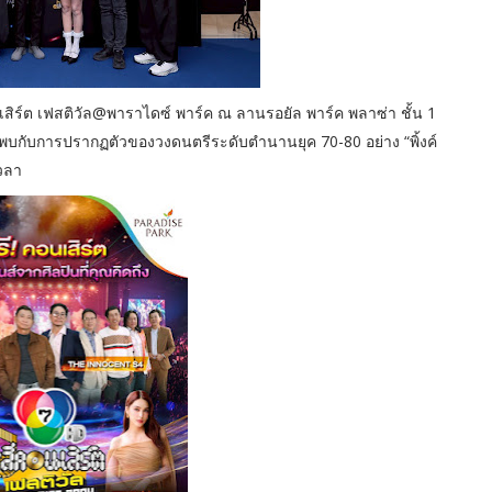
สิร์ต เฟสติวัล@พาราไดซ์ พาร์ค ณ ลานรอยัล พาร์ค พลาซ่า ชั้น 1
นี้พบกับการปรากฏตัวของวงดนตรีระดับตำนานยุค 70-80 อย่าง “พิ้งค์
เวลา