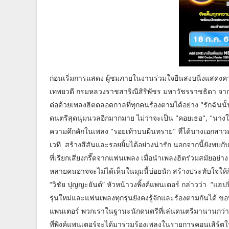
ก่อนเริ่มการแสดง ผู้ชมภายในงานร่วมใจยืนสงบนิ่งแสดงคว
เทพยวดี กรมหลวงราชสาริณีสิริพัชร มหาวัชรราชธิดา จากน
ต่อด้วยเพลงฮิตตลอดกาลที่ทุกคนร้องตามได้อย่าง "รักฉัน
ดนตรีสุดนุ่มนวลอีกมากมาย ไม่ว่าจะเป็น "คอยเธอ", "นางในฝ
ความคึกคักในเพลง "รอยเท้าบนผืนทราย" ที่ได้นางเอกสาวส
เวที สร้างสีสันและรอยยิ้มได้อย่างน่ารัก นอกจากนี้ยังพบก
ที่เรียกเสียงกรี๊ดจากแฟนเพลง เมื่อนำเพลงฮิตร่วมสมัยอย่าง
หลายคนอาจจะไม่ได้เห็นในมุมนี้บ่อยนัก สร้างประทับใจให้ก
“วิชัย ปุญญะยันต์” หัวหน้าวงพิ้งค์แพนเตอร์ กล่าวว่า “แฮปป
รุ่นใหม่และแฟนเพลงทุกรุ่นยังคงรู้จักและร้องตามกันได้ ขอบ
แพนเตอร์ พวกเราในฐานะนักดนตรีที่เล่นดนตรีมานานกว่า 
ที่พิงค์แพนเตอร์จะได้มาร่วมร้องเพลงในรายการคอนเสิร์ตใหญ