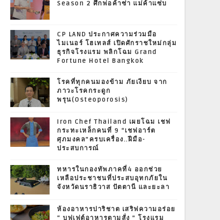
Season 2 ศึกพ่อค้าซ่า แม่ค้าแซ่บ
CP LAND ประกาศความร่วมมือ
ไมเนอร์ โฮเทลส์ เปิดศักราชใหม่กลุ่ม
ธุรกิจโรงแรม พลิกโฉม Grand
Fortune Hotel Bangkok
โรคที่ทุกคนมองข้าม ภัยเงียบ จาก
ภาวะโรคกระดูก
พรุน(Osteoporosis)
Iron Chef Thailand เผยโฉม เชฟ
กระทะเหล็กคนที่ 9 “เชฟอาร์ต
ศุภมงคล”ครบเครื่อง..ฝีมือ-
ประสบการณ์
ทหารในกองทัพภาคที่4 ออกช่วย
เหลือประชาชนที่ประสบอุทกภัยใน
จังหวัดนราธิวาส ปัตตานี และยะลา
ห้องอาหารปาริชาต เสริฟความอร่อย
“ บุฟเฟต์อาหารตามสั่ง ” โรงแรม