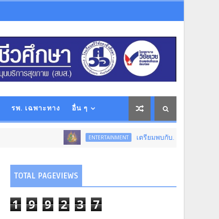
รพ. เฉพาะทาง
อื่น ๆ
เตรียมพบกับ...การแสดงโขนสุดยิ่งใหญ่แห
ENTERTAINMENT
TOTAL PAGEVIEWS
1
9
9
2
3
7