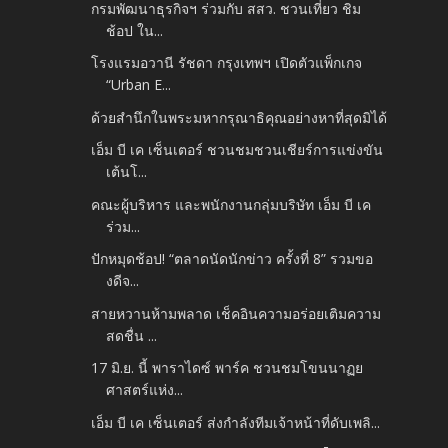
กรมพัฒนาธุรกิจฯ ร่วมกับ สสว. ชวนเที่ยว ชิม
ช้อป ใน...
โรงแรมอวานี รัชดา กรุงเทพฯ เปิดตัวแพ็กเกจ
“Urban E...
ด้วยสำนึกในพระมหากรุณาธิคุณอย่างหาที่สุดมิได้
เอ็ม บี เค เซ็นเตอร์ ชวนชมชวนเชียร์การแข่งขัน
เต้นโ...
คณะผู้บริหาร และพนักงานกลุ่มบริษัท เอ็ม บี เค
ร่วม...
ปักหมุดช้อป! “ตลาดนัดนักข่าว ครั้งที่ 8” รวมขอ
งดีจ...
สายหวานห้ามพลาด เช็คอินความอร่อยเติมความ
สดชื่น ...
17 มิ.ย. นี้ พาราไดซ์ พาร์ค ชวนชมโขนนาฏย
ศาสตร์แห่ง...
เอ็ม บี เค เซ็นเตอร์ ส่งกำลังทีมเจ้าหน้าที่ดับเพลิ...