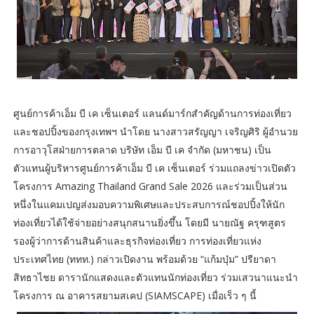
ศูนย์การค้าเอ็ม บี เค เซ็นเตอร์ แลนด์มาร์กสำคัญด้านการท่องเที่ยว
และชอปปิ้งของกรุงเทพฯ นำโดย นางสาวสรัญญา เจริญศิริ ผู้อำนวย
การอาวุโสฝ่ายการตลาด บริษัท เอ็ม บี เค จำกัด (มหาชน) เป็น
ตัวแทนผู้บริหารศูนย์การค้าเอ็ม บี เค เซ็นเตอร์ ร่วมแถลงข่าวเปิดตัว
โครงการ Amazing Thailand Grand Sale 2026 และร่วมเป็นส่วน
หนึ่งในแคมเปญส่งมอบความพิเศษและประสบการณ์ชอปปิ้งให้นัก
ท่องเที่ยวได้ใช้จ่ายอย่างสนุกสนานยิ่งขึ้น โดยมี นายณัฐ ครุฑสูตร
รองผู้ว่าการด้านสินค้าและธุรกิจท่องเที่ยว การท่องเที่ยวแห่ง
ประเทศไทย (ททท.) กล่าวเปิดงาน พร้อมด้วย “แก้มบุ๋ม” ปรียาดา
สิทธาไชย ดารานักแสดงและตัวแทนนักท่องเที่ยว ร่วมเสวนาแนะนำ
โครงการ ณ อาคารสยามสเคป (SIAMSCAPE) เมื่อเร็ว ๆ นี้