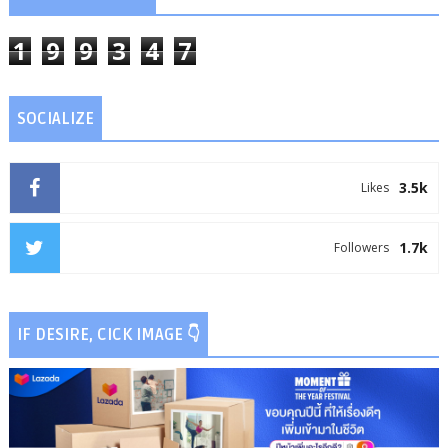
1
9
9
3
4
7
SOCIALIZE
3.5k
Likes
1.7k
Followers
IF DESIRE, CICK IMAGE 👇