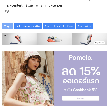
mbkcenterth อินสตาแกรม mbkcenter
##
Tags
# Businessธุรกิจ
# ข่าวประชาสัมพันธ์
# ข่าวสาร