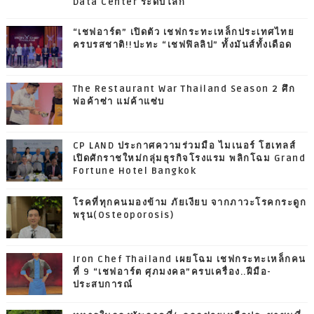
Data Center ระดับโลก
“เชฟอาร์ต” เปิดตัว เชฟกระทะเหล็กประเทศไทย
ครบรสชาติ!!ปะทะ “เชฟฟิลลิป” ทั้งมันส์ทั้งเดือด
The Restaurant War Thailand Season 2 ศึก
พ่อค้าซ่า แม่ค้าแซ่บ
CP LAND ประกาศความร่วมมือ ไมเนอร์ โฮเทลส์
เปิดศักราชใหม่กลุ่มธุรกิจโรงแรม พลิกโฉม Grand
Fortune Hotel Bangkok
โรคที่ทุกคนมองข้าม ภัยเงียบ จากภาวะโรคกระดูก
พรุน(Osteoporosis)
Iron Chef Thailand เผยโฉม เชฟกระทะเหล็กคน
ที่ 9 “เชฟอาร์ต ศุภมงคล”ครบเครื่อง..ฝีมือ-
ประสบการณ์