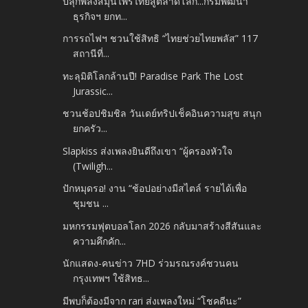
ปลุกพลังสมุนไพรไทยสู่ตลาดโลก...กรมพัฒนา
ธุรกิจฯ ยกท...
การรถไฟฯ ชวนใช้สิทธิ “ไทยช่วยไทยพลัส” 117
สถานีที่...
ทะลุมิติโลกล้านปี! Paradise Park The Lost
Jurassic...
ชวนช้อปชิมชิล วันเดย์ทริปเช็คอินความสุข สนุก
ยกครัว...
Slapkiss ส่งเพลงยินดีถึงเขา “ผู้ครองหัวใจ
(Twiligh...
ปักหมุดรอ! งาน “ช้อปอย่างมีสไตล์ รายได้เพื่อ
ชุมชน ...
มหกรรมฟุตบอลโลก 2026 กลับมาสร้างสีสันและ
ความคึกคัก...
นักแสดง-คนข่าว 7HD ร่วมรณรงค์ชวนคน
กรุงเทพฯ ใช้สิทธ...
มีพบก็ต้องมีจาก rari ส่งเพลงใหม่ “โชคดีนะ”