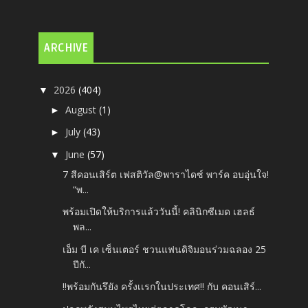
ARCHIVE
2026
(404)
▼
August
(1)
►
July
(43)
►
June
(57)
▼
7 สีคอนเสิร์ต เฟสติวัล@พาราไดซ์ พาร์ค อบอุ่นใจ!
“พ...
พร้อมเปิดให้บริการแล้ววันนี้! คลินิกซีเมด เฮลธ์
พล...
เอ็ม บี เค เซ็นเตอร์ ชวนแฟนดิจิมอนร่วมฉลอง 25
ปีกั...
‼️พร้อมกันรึยัง ครั้งเเรกในประเทศ‼️ กับ คอนเสิร์...