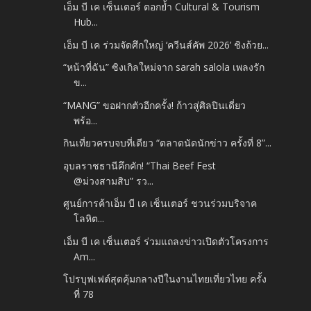
เอ็ม บี เค เซ็นเตอร์ ตอกย้ำ Cultural & Tourism
Hub...
เอ็ม บี เค ร่วมจัดศึกใหญ่ ‘ควีนส์คัพ 2026’ ชิงถ้วย...
“หน้าที่ฉัน” ซิงเกิลใหม่จาก sarah salola เพลงรัก
ข...
“MANG” ขอฝากตัวอีกครั้ง! ก้าวสู่ศิลปินเดี่ยว
พร้อ...
กินเที่ยวครบจบที่เดียว “ตลาดนัดนักข่าว ครั้งที่ 8”...
อุบลราชธานีคึกคัก! “Thai Beef Fest
@ม่วงสามสิบ” รว...
ศูนย์การค้าเอ็ม บี เค เซ็นเตอร์ ชวนร่วมบริจาค
โลหิต...
เอ็ม บี เค เซ็นเตอร์ ร่วมแถลงข่าวเปิดตัวโครงการ
Am...
โปรบุฟเฟต์สุดคุ้มกลางปีในงานไทยเที่ยวไทย ครั้ง
ที่ 78