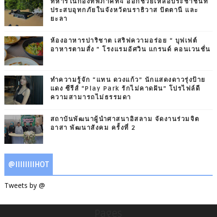
ทหารในกองทัพภาคที่4 ออกช่วยเหลือประชาชนที่
ประสบอุทกภัยในจังหวัดนราธิวาส ปัตตานี และ
ยะลา
ห้องอาหารปาริชาต เสริฟความอร่อย “ บุฟเฟต์
อาหารตามสั่ง ” โรงแรมอัศวิน แกรนด์ คอนเวนชั่น
ทำความรู้จัก “แทน ดวงแก้ว” นักแสดงดาวรุ่งป้าย
แดง ซีรีส์ “Play Park รักไม่คาดฝัน” โปรไฟล์ดี
ความสามารถไม่ธรรมดา
สถาบันพัฒนาผู้นำศาสนาอิสลาม จัดงานร่วมจิต
อาสา พัฒนาสังคม ครั้งที่ 2
@IIIIIIIIHOT
Tweets by @
Pages