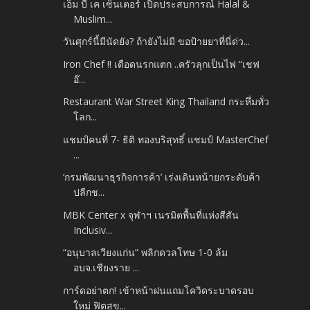
เอ็ม บี เค เซ็นเตอร์ เปิดประสบการณ์ Halal &
Muslim...
วันศุกร์นี้มีนัดยัง? ถ้ายังไม่มี ขอป้ายยาที่นี่ด่ว...
Iron Chef !! เดือดนรกแตก ..ครัวลุกเป็นไฟ “เชฟ
อ๊...
Restaurant War Street King Thailand กระหึ่มทั่ว
โลก...
แชมป์คนที่ 7- ธิติ ทองบริสุทธิ์ แชมป์ MasterChef
...
‘กรมพัฒนาธุรกิจการค้า’ เร่งเดินหน้ายกระดับค้า
ปลีกช...
MBK Center x จุฬาฯ เนรมิตพื้นที่แห่งสีสัน
Inclusiv...
“อนุบาลเวียงแก่น“ พลิกดวลโทษ 1-0 ล้ม
อบจ.เชียงราย ...
การ์ดอย่าตก! เข้าหน้าฝนแถมโควิดระบาดรอบ
ใหม่ ฟิตสุข...