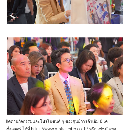
ติดตามกิจกรรมและโปรโมชันดี ๆ ของศูนย์การค้าเอ็ม บี เค
เซ็นเตอร์ ได้ที่ https://www.mbk-center.co.th/ หรือ เฟซบุ๊กเพจ