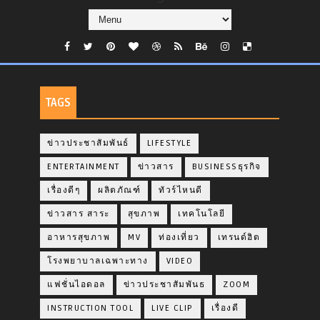
TAGS
ข่าวประชาสัมพันธ์
LIFESTYLE
ENTERTAINMENT
ข่าวสาร
BUSINESSธุรกิจ
เรื่องดีๆ
ผลิตภัณฑ์
ทัวร์ไหนดี
ข่าวสาร สาระ
สุขภาพ
เทคโนโลยี
อาหารสุขภาพ
MV
ท่องเที่ยว
เทรนด์ฮิต
โรงพยาบาลเฉพาะทาง
VIDEO
แฟชั่นไอดอล
ข่าวประชาสัมพันธ
ZOOM
INSTRUCTION TOOL
LIVE CLIP
เรื่องดี