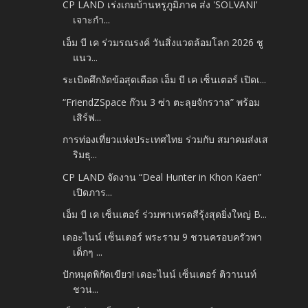
CP LAND เร่งเกมบ้านหรูภูมิภาค ส่ง 'SŌLVANI'
เจาะกำ...
เอ็ม บี เค ร่วมรณรงค์ วันสิ่งแวดล้อมโลก 2026 ชู
แนว...
ระเบิดศึกงัดข้อสุดเดือด เอ็ม บี เค เซ็นเตอร์ เปิดเ...
“FriendZSpace ก๊วน 3 ซ่า ตะลุยจักรวาล” พร้อม
เสิร์ฟ...
การท่องเที่ยวแห่งประเทศไทย ร่วมกับ สมาคมส่งเส
ริมธุ...
CP LAND จัดงาน “Deal Hunter in Khon Kaen”
เปิดภาร...
เอ็ม บี เค เซ็นเตอร์ ร่วมพาเหรดสีรุ้งสุดยิ่งใหญ่ B...
เดอะไนน์ เซ็นเตอร์ พระราม 9 ชวนครอบครัวพา
เด็กๆ ...
ปักหมุดพิกัดเขียว! เดอะไนน์ เซ็นเตอร์ ติวานนท์
ชวน...