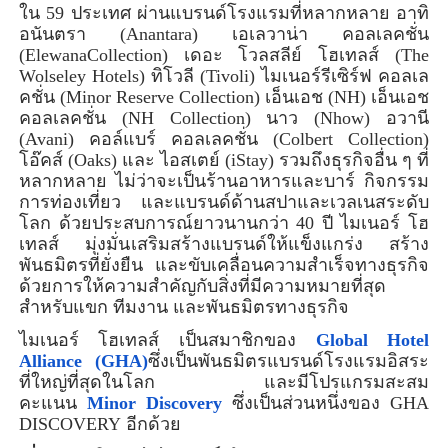
ใน
59
ประเทศ ผ่านแบรนด์โรงแรมที่หลากหลาย อาทิ
อนันตรา (
Anantara
) เอเลวาน่า คอลเลคชั่น
(
Elewana
Collection
) เดอะ โวลสลีย์ โฮเทลส์ (
The
Wolseley Hotels
) ทิโวลี (
Tivoli
) ไมเนอร์รีเซิร์ฟ คอลเล
คชั่น (
Minor Reserve Collection
) เอ็นเอช (
NH
) เอ็นเอช
คอลเลคชั่น (
NH Collection
) นาว (
Nhow
) อวานี
(
Avani
) คอล์แบร์ คอลเลคชั่น (
Colbert Collection
)
โอ๊คส์ (
Oaks
) และ ไอสเตย์ (
iStay
) รวมถึงธุรกิจอื่น ๆ ที่
หลากหลาย ไม่ว่าจะเป็นร้านอาหารและบาร์ กิจกรรม
การท่องเที่ยว และแบรนด์ด้านสปาและเวลเนสระดับ
โลก ด้วยประสบการณ์ยาวนานกว่า
40
ปี ไมเนอร์ โฮ
เทลส์ มุ่งมั่น
เสริมสร้างแบรนด์ให้แข็งแกร่ง สร้าง
พันธมิตรที่ยั่งยืน และขับเคลื่อนความสำเร็จทางธุรกิจ
ด้วยการให้ความสำคัญกับสิ่งที่มีความหมายที่สุด
สำหรับแขก ทีมงาน และพันธมิตรทางธุรกิจ
ไมเนอร์ โฮเทลส์ เป็นสมาชิกของ
Global Hotel
Alliance
(
GHA
)
ซึ่งเป็นพันธมิตรแบรนด์โรงแรมอิสระ
ที่ใหญ่ที่สุดในโลก และมีโปรแกรมสะสม
คะแนน
Minor Discovery
ซึ่งเป็นส่วนหนึ่งของ
GHA
DISCOVERY
อีกด้วย