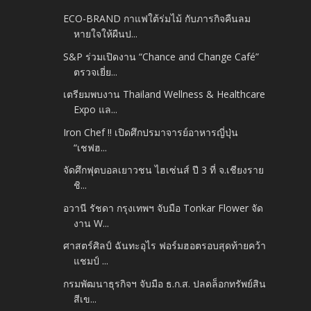
ECO-BRAND กาแฟใต้ร่มไม้ กับภารกิจคืนลม
หายใจให้ผืนป...
S&P ร่วมเปิดงาน “Chance and Change Café”
ตรวจเยี่ย...
เตรียมพบงาน Thailand Wellness & Healthcare
Expo แล...
Iron Chef !! เปิดศึกปรมาจารย์อาหารญี่ปุ่น
“เชฟฮ...
จัดศึกฟุตบอลเยาวชน ไฮเซ่นส์ ปี 3 ที่ จ.เชียงราย
ชิ...
อวานี รัชดา กรุงเทพฯ จับมือ Tonkar Flower จัด
งาน W...
ศาสตร์ศิลป์ ฉันทะอุไร ฟอร์มฮอตรอบสุดท้ายคว้า
แชมป์ ...
กรมพัฒนาธุรกิจฯ จับมือ ธ.ก.ส. ปลดล็อกทรัพย์สิน
สีเข...