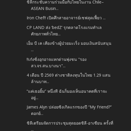
ชิลีกระชับความร่วมมือกับไทยในงาน Chile–
ASEAN Busin...
Iron Chef!! เปิดศึกสายอาจารย์เชฟสุดเฟี้ยว ...
CP LAND ส่ง ‘bedZ’ รุกตลาดโรงแรมทำเล
ศักยภาพทั่วไทย...
เอ็ม บี เค เคียงข้างผู้ป่วยมะเร็ง มอบเงินสนับสนุน
...
‼️เก๋งซิ่งอุกอาจแหกด่านพุ่งชน "รอง
สว.จร.สน.บางนา"...
4 เดือน ปี 2569 ต่างชาติลงทุนในไทย 1.29 แสน
ล้านบาท...
“แค่เธอยิ้ม” หนึ่งที ฉันก็มองเห็นอนาคตที่เราจะ
อยู่...
James Alyn ปล่อยซิงเกิลแรกของปี “My Friend?”
ตอกย้...
ชิลีเตรียมจัดการประชุมสุดยอดชิลี-อาเซียน ครั้งที่
...