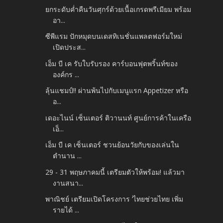
ยกระดับค่ำคืนวันศุกร์ด้วยเนื้อเกรดพรีเมียม พร้อม
อา...
ซีพีแรม ปักหมุดบนเดสทิเนชั่นแพลตฟอร์มใหม่
เปิดประส...
เอ็ม บี เค รับใบรับรอง คาร์บอนฟุตพริ้นท์ของ
องค์กร ...
ลุ้นแชมป์!! ผ่านพ้นไปกับเมนูแรก Appetizer หรือ
อ...
เดอะไนน์ เซ็นเตอร์ ติวานนท์ ศูนย์การค้าในเครือ
เอ็...
เอ็ม บี เค เซ็นเตอร์ ชวนย้อนวัยกับของเล่นใน
ตำนาน ...
29 - 31 พฤษภาคมนี้ เตรียมตัวให้พร้อม! แล้วมา
งานสนา...
พาณิชย์ เตรียมเปิดโครงการ ‘ไทยช่วยไทย เพิ่ม
รายได้ ...