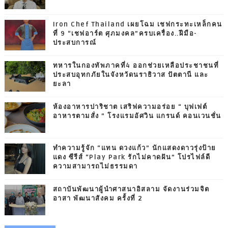
Iron Chef Thailand เผยโฉม เชฟกระทะเหล็กคน
ที่ 9 “เชฟอาร์ต ศุภมงคล”ครบเครื่อง..ฝีมือ-
ประสบการณ์
ทหารในกองทัพภาคที่4 ออกช่วยเหลือประชาชนที่
ประสบอุทกภัยในจังหวัดนราธิวาส ปัตตานี และ
ยะลา
ห้องอาหารปาริชาต เสริฟความอร่อย “ บุฟเฟต์
อาหารตามสั่ง ” โรงแรมอัศวิน แกรนด์ คอนเวนชั่น
ทำความรู้จัก “แทน ดวงแก้ว” นักแสดงดาวรุ่งป้าย
แดง ซีรีส์ “Play Park รักไม่คาดฝัน” โปรไฟล์ดี
ความสามารถไม่ธรรมดา
สถาบันพัฒนาผู้นำศาสนาอิสลาม จัดงานร่วมจิต
อาสา พัฒนาสังคม ครั้งที่ 2