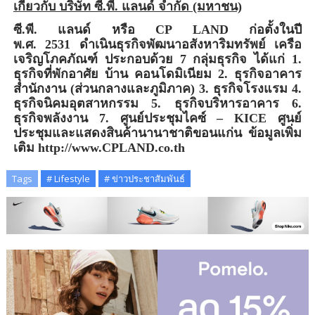
เกี่ยวกับ บริษัท ซี.พี. แลนด์ จำกัด (มหาชน)
ซี.พี. แลนด์ หรือ
CP LAND
ก่อตั้งในปี
พ.ศ.
2531
ดำเนินธุรกิจพัฒนาอสังหาริมทรัพย์ เครือ
เจริญโภคภัณฑ์ ประกอบด้วย
7
กลุ่มธุรกิจ ได้แก่
1
.
ธุรกิจที่พักอาศัย บ้าน คอนโดมิเนียม
2
. ธุรกิจอาคาร
สำนักงาน (ส่วนกลางและภูมิภาค)
3
. ธุรกิจโรงแรม
4
.
ธุรกิจนิคมอุตสาหกรรม
5
. ธุรกิจบริหารอาคาร
6
.
ธุรกิจพลังงาน
7
. ศูนย์ประชุมไคซ์ –
KICE
ศูนย์
ประชุมและแสดงสินค้านานาชาติขอนแก่น ข้อมูลเพิ่ม
เติม
http
://
www
.
CPLAND
.
co
.
th
Tags
# Lifestyle
# ข่าวประชาสัมพันธ์