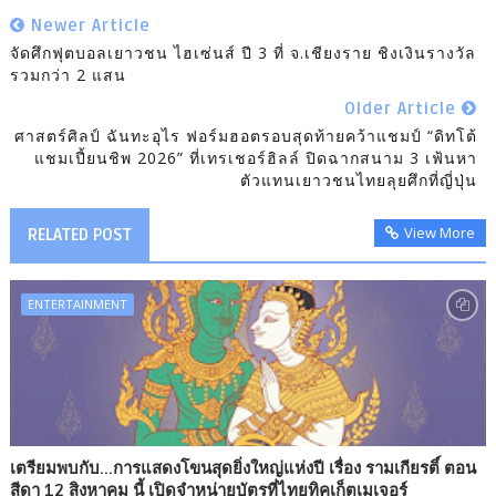
Newer Article
จัดศึกฟุตบอลเยาวชน ไฮเซ่นส์ ปี 3 ที่ จ.เชียงราย ชิงเงินรางวัล
รวมกว่า 2 แสน
Older Article
ศาสตร์ศิลป์ ฉันทะอุไร ฟอร์มฮอตรอบสุดท้ายคว้าแชมป์ “ดิทโต้
แชมเปี้ยนชิพ 2026” ที่เทรเชอร์ฮิลล์ ปิดฉากสนาม 3 เฟ้นหา
ตัวแทนเยาวชนไทยลุยศึกที่ญี่ปุ่น
View More
RELATED POST
ENTERTAINMENT
เตรียมพบกับ...การแสดงโขนสุดยิ่งใหญ่แห่งปี เรื่อง รามเกียรติ์ ตอน
สีดา 12 สิงหาคม นี้ เปิดจำหน่ายบัตรที่ไทยทิคเก็ตเมเจอร์