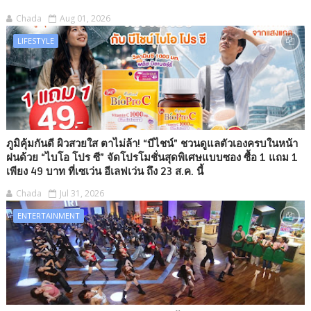
Chada
Aug 01, 2026
LIFESTYLE
ภูมิคุ้มกันดี ผิวสวยใส ตาไม่ล้า! “บีไชน์” ชวนดูแลตัวเองครบในหน้า
ฝนด้วย “ไบโอ โปร ซี” จัดโปรโมชั่นสุดพิเศษแบบซอง ซื้อ 1 แถม 1
เพียง 49 บาท ที่เซเว่น อีเลฟเว่น ถึง 23 ส.ค. นี้
Chada
Jul 31, 2026
ENTERTAINMENT