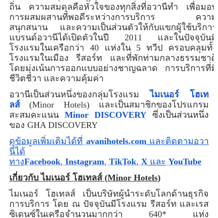
ถิ่น ความสมดุลคือหัวใจของทุกสิ่งที่อวานีทำ เพื่อมอบ
การผสมผสานที่พอดีระหว่างการบริการ ความ
สนุกสนาน และความเป็นส่วนตัวให้กับแขกผู้ใช้บริการ
แบรนด์อวานีได้เปิดตัวในปี
2011
และในปัจจุบันมี
โรงแรมในเครือกว่า
40
แห่งใน
5
ทวีป ครอบคลุมทั้ง
โรงแรมในเมือง รีสอร์ท และที่พักท่ามกลางธรรมชาติ
โดยมุ่งเน้นการออกแบบอย่างชาญฉลาด การบริการที่มี
ชีวิตชีวา และความคุ้มค่า
อวานีเป็นส่วนหนึ่งของกลุ่มโรงแรม
ไมเนอร์ โฮเท
ลส์
(
Minor Hotels
) และเป็นสมาชิกของโปรแกรม
สะสมคะแนน
Minor DISCOVERY
ซึ่งเป็นส่วนหนึ่ง
ของ
GHA DISCOVERY
ดูข้อมูลเพิ่มเติมได้ที่
avanihotels
.
com
และติดตามอวา
นีได้
ทาง
Facebook
,
Instagram
,
TikTok
,
X
และ
YouTube
เกี่ยวกับ ไมเนอร์ โฮเทลส์ (
Minor Hotels
)
ไมเนอร์ โฮเทลส์ เป็นบริษัทผู้นำระดับโลกด้านธุรกิจ
การบริการ โดย ณ ปัจจุบันมีโรงแรม รีสอร์ท และเรส
ซิเดนซ์ในเครือจำนวนมากกว่า
640
* แห่ง