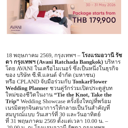
18
พ
ฤ
ษภาคม
2569,
กรุงเทพฯ –
โรงแรมอวานี รัช
ดา กรุงเทพฯ (
Avani
Ratchada Bangkok
)
บริหาร
โดย
AVANI
ในเครือไมเนอร์ ซึ่งเป็นหนึ่งในธุรกิจ
ของ บริษัท ซี.พี.แลนด์ จำกัด (มหาชน)
หรือ
CPLAND
จับมือร่วมกับ
Tonkar
Flower
Wedding Planner
ชวนคู่รักร่วมเปิดประตูสู่บท
ใหม่ของชีวิตในงาน
“
Tie the Knot, Take the
Trip
”
Wedding Showcase
ครั้งยิ่งใหญ่ที่พร้อม
เนรมิตทุกจินตนาการให้กลายเป็นวันสำคัญที่
สมบูรณ์แบบ วันเสาร์ที่
30
และวันอาทิตย์
ที่
31
พฤษภาคม
2569
ตั้งแต่เวลา
10
.
00
น. –
20
.
00
น. ณ โรงแรมอวานี รัชดา กรุงเทพฯ