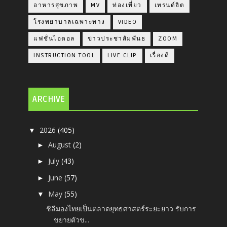
อาหารสุขภาพ
MV
ท่องเที่ยว
เทรนด์ฮิต
โรงพยาบาลเฉพาะทาง
VIDEO
แฟชั่นไอดอล
ข่าวประชาสัมพันธ
ZOOM
INSTRUCTION TOOL
LIVE CLIP
เรื่องดี
ARCHIVE
2026
(405)
▼
August
(2)
►
July
(43)
►
June
(57)
►
May
(55)
▼
ชิลีมองไทยเป็นตลาดยุทธศาสตร์ระยะยาว รับการ
ขยายตัวข...