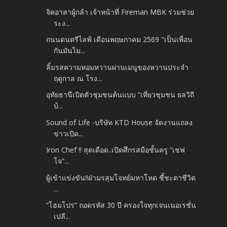
จิตอาสาผู้กล้า เจ้าหน้าที่ Fireman MBK ร่วมช่วย
ระง...
ถนนดนตรีไลฟ์ เดือนพฤษภาคม 2569 "เป็นเพื่อน
กันมันไม...
ลิ้มรสความหอมหวานผ่านเมนูของหวานประจำ
ฤดูกาล ณ โรง...
อุทัยธานีเปิดตัวชุมชนต้นแบบ “เที่ยวชุมชน ยลวิถี
บ้...
Sound of Life -บริษัท KTD House จัดงานแถลง
ข่าวเปิด...
Iron Chef !! สุดเดือด..เปิดศึกรสมือชั้นครู “เชฟ
โจ”...
ผู้เข้าแข่งขัน!!ฝ่ามรสุมโจทย์มหาโหด ชี้ชะตาชีวิต
...
“โฮมโปร” ถอดรหัส 30 ปี ครองใจทุกเจนเนอเรชั่น
เปลี...