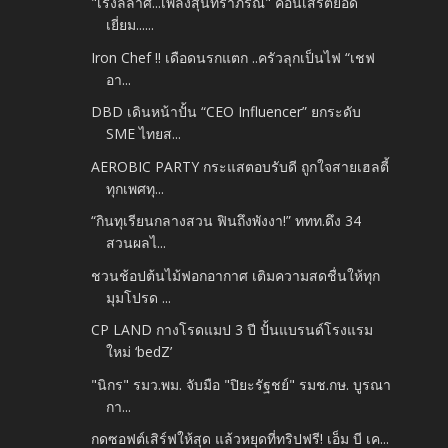
"เริงลีลาศ...เพลงสุนทราภรณ์" คอนเสิร์ตยอด
เยี่ยม......
Iron Chef !! เดือดนรกแตก ..ครัวลุกเป็นไฟ “เชฟ
อา...
DBD เดินหน้าปั้น “CEO Influencer” ยกระดับ
SME ไทยส...
AEROBIC PARTY กระแสตอบรับดี ถูกใจสายเฮลตี้
ทุกเพศทุ...
“กินทุเรียนกลางสวน ฟินถึงพังงา!” ททท.ดึง 34
สวนผลไ...
ชวนช้อปต้นไม้ฟอกอากาศ เติมความสดชื่นให้ทุก
มุมโปรด ...
CP LAND กางโรดแมป 3 ปี ปั้นแบรนด์โรงแรม
ใหม่ ‘bedZ’
"นิกร" รมว.พม. จับมือ "ปิยะรัฐชย์" รมช.กษ. บูรณา
กา...
กดซอฟต์เสิร์ฟให้สุด แล้วหยุดที่ทริปฟรี! เอ็ม บี เค...