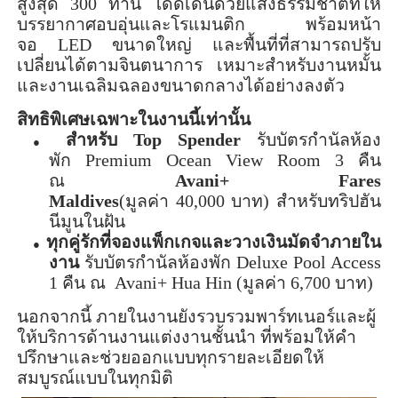
สูงสุด
300
ท่าน โดดเด่นด้วยแสงธรรมชาติที่ให้
บรรยากาศอบอุ่นและโรแมนติก พร้อมหน้า
จอ
LED
ขนาดใหญ่ และพื้นที่ที่สามารถปรับ
เปลี่ยนได้ตามจินตนาการ เหมาะสำหรับงานหมั้น
และงานเฉลิมฉลองขนาดกลางได้อย่างลงตัว
สิทธิพิเศษเฉพาะในงานนี้เท่านั้น
สำหรับ
Top Spender
รับบัตรกำนัลห้อง
●
พัก
Premium Ocean View Room 3
คืน
ณ
Avani
+
Fares
Maldives
(มูลค่า
40,000
บาท) สำหรับทริปฮัน
นีมูนในฝัน
ทุกคู่รักที่จองแพ็กเกจและวางเงินมัดจำภายใน
●
งาน
รับบัตรกำนัลห้องพัก
Deluxe Pool Access
1
คืน ณ
Avani
+
Hua
Hin
(มูลค่า
6,700
บาท)
นอกจากนี้ ภายในงานยังรวบรวมพาร์ทเนอร์และผู้
ให้บริการด้านงานแต่งงานชั้นนำ ที่พร้อมให้คำ
ปรึกษาและช่วยออกแบบทุกรายละเอียดให้
สมบูรณ์แบบในทุกมิติ