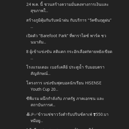
24 พ.ค. นี้ ชวนสร้างความมั่นคงทางการเงินและ
สุขภาพใ...
สร้างภูมิคุ้มกันรับหน้าฝน กับบริการ “วัคซีนฤดูฝน”
...
เปิดตัว “Barefoot Park” ที่พาราไดซ์ พาร์ค ชว
นมาสัม...
8 ผู้เข้าแข่งขัน สติแตก กระอักเลือด!!ตายหยังเขียด
...
โรงแรมเดอะ เบอร์เคลีย์ ประตูน้ำ รับมอบตรา
สัญลักษณ์...
โครงการ แข่งขันฟุตบอลนักเรียน HISENSE
Youth Cup 20...
ซีพีแรม ผนึกกำลังกับ ภาครัฐ ภาคเอกชน และ
สถาบันการศ...
🍝🎉✅️ข้าวแช่ชาววังตำรับปรินซ์คาเฟ่ ❣️550.บา
ทมีอยู...