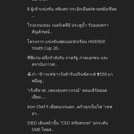
8 ผู้เข้าแข่งขัน สติแตก กระอักเลือด!!ตายหยังเขียด
...
โรงแรมเดอะ เบอร์เคลีย์ ประตูน้ำ รับมอบตรา
สัญลักษณ์...
โครงการ แข่งขันฟุตบอลนักเรียน HISENSE
Youth Cup 20...
ซีพีแรม ผนึกกำลังกับ ภาครัฐ ภาคเอกชน และ
สถาบันการศ...
🍝🎉✅️ข้าวแช่ชาววังตำรับปรินซ์คาเฟ่ ❣️550.บา
ทมีอยู...
"เริงลีลาศ...เพลงสุนทราภรณ์" คอนเสิร์ตยอด
เยี่ยม......
Iron Chef !! เดือดนรกแตก ..ครัวลุกเป็นไฟ “เชฟ
อา...
DBD เดินหน้าปั้น “CEO Influencer” ยกระดับ
SME ไทยส...