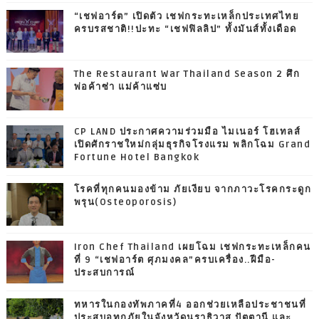
“เชฟอาร์ต” เปิดตัว เชฟกระทะเหล็กประเทศไทย
ครบรสชาติ!!ปะทะ “เชฟฟิลลิป” ทั้งมันส์ทั้งเดือด
The Restaurant War Thailand Season 2 ศึก
พ่อค้าซ่า แม่ค้าแซ่บ
CP LAND ประกาศความร่วมมือ ไมเนอร์ โฮเทลส์
เปิดศักราชใหม่กลุ่มธุรกิจโรงแรม พลิกโฉม Grand
Fortune Hotel Bangkok
โรคที่ทุกคนมองข้าม ภัยเงียบ จากภาวะโรคกระดูก
พรุน(Osteoporosis)
Iron Chef Thailand เผยโฉม เชฟกระทะเหล็กคน
ที่ 9 “เชฟอาร์ต ศุภมงคล”ครบเครื่อง..ฝีมือ-
ประสบการณ์
ทหารในกองทัพภาคที่4 ออกช่วยเหลือประชาชนที่
ประสบอุทกภัยในจังหวัดนราธิวาส ปัตตานี และ