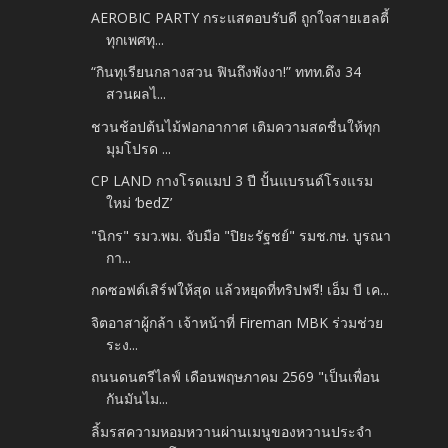
AEROBIC PARTY กระแสตอบรับดี ถูกใจสายเฮลตี้
ทุกเพศทุ...
“กินทุเรียนกลางสวน ฟินถึงพังงา!” ททท.ดึง 34
สวนผลไ...
ชวนช้อปต้นไม้ฟอกอากาศ เติมความสดชื่นให้ทุก
มุมโปรด ...
CP LAND กางโรดแมป 3 ปี ปั้นแบรนด์โรงแรม
ใหม่ ‘bedZ’
"นิกร" รมว.พม. จับมือ "ปิยะรัฐชย์" รมช.กษ. บูรณา
กา...
กดซอฟต์เสิร์ฟให้สุด แล้วหยุดที่ทริปฟรี! เอ็ม บี เค...
จิตอาสาผู้กล้า เจ้าหน้าที่ Fireman MBK ร่วมช่วย
ระง...
ถนนดนตรีไลฟ์ เดือนพฤษภาคม 2569 "เป็นเพื่อน
กันมันไม...
ลิ้มรสความหอมหวานผ่านเมนูของหวานประจำ