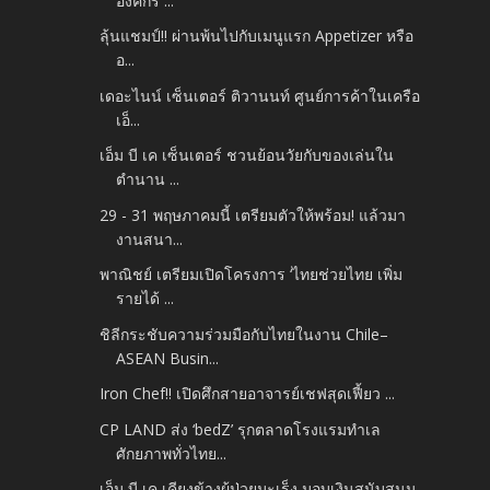
องค์กร ...
ลุ้นแชมป์!! ผ่านพ้นไปกับเมนูแรก Appetizer หรือ
อ...
เดอะไนน์ เซ็นเตอร์ ติวานนท์ ศูนย์การค้าในเครือ
เอ็...
เอ็ม บี เค เซ็นเตอร์ ชวนย้อนวัยกับของเล่นใน
ตำนาน ...
29 - 31 พฤษภาคมนี้ เตรียมตัวให้พร้อม! แล้วมา
งานสนา...
พาณิชย์ เตรียมเปิดโครงการ ‘ไทยช่วยไทย เพิ่ม
รายได้ ...
ชิลีกระชับความร่วมมือกับไทยในงาน Chile–
ASEAN Busin...
Iron Chef!! เปิดศึกสายอาจารย์เชฟสุดเฟี้ยว ...
CP LAND ส่ง ‘bedZ’ รุกตลาดโรงแรมทำเล
ศักยภาพทั่วไทย...
เอ็ม บี เค เคียงข้างผู้ป่วยมะเร็ง มอบเงินสนับสนุน