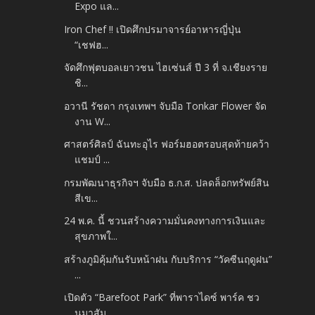
Expo แล...
Iron Chef !! เปิดศึกปรมาจารย์อาหารญี่ปุ่น
“เชฟฮ...
จัดศึกฟุตบอลเยาวชน ไฮเซ่นส์ ปี 3 ที่ จ.เชียงราย
ชิ...
อวานี รัชดา กรุงเทพฯ จับมือ Tonkar Flower จัด
งาน W...
ศาสตร์ศิลป์ ฉันทะอุไร ฟอร์มฮอตรอบสุดท้ายคว้า
แชมป์ ...
กรมพัฒนาธุรกิจฯ จับมือ ธ.ก.ส. ปลดล็อกทรัพย์สิน
สีเข...
24 พ.ค. นี้ ชวนสร้างความมั่นคงทางการเงินและ
สุขภาพใ...
สร้างภูมิคุ้มกันรับหน้าฝน กับบริการ “วัคซีนฤดูฝน”
...
เปิดตัว “Barefoot Park” ที่พาราไดซ์ พาร์ค ชว
นมาสัม...