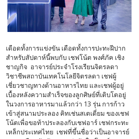
เดือดทั้งการแข่งขัน เดือดทั้งการปะทะฝีปาก
สำหรับสัปดาห์นี้พบกับ เชฟโน้ต พงศ์ภัค เชิง
ชาญกิจ อาจารย์ประจำโรงเรียนจิตรลดา
วิชาชีพสถาบันเทคโนโลยีจิตรลดา เชฟผู้
เชี่ยวชาญทางด้านอาหารไทย และเชฟผู้อยู่
เบื้องหลังความสำเร็จของลูกศิษย์ที่เติบโตอยู่
ในวงการอาหารมาแล้วกว่า 13 รุ่น การก้าว
เข้าสู่สนามประลอง
คิท
เช่นส
เต
เดี่ยม ของเชฟ
โน้ตเพื่อขอท้าประลองกับเชฟอาร์ เชฟกระทะ
เหล็กประเทศไทย เชฟที่ขึ้นชื่อว่าเป็นอาจารย์