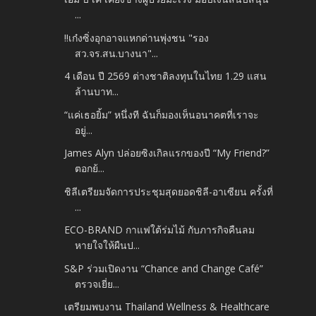
...
‼️เก๋งซิ่งอุกอาจแหกด่านพุ่งชน "รอง
สว.จร.สน.บางนา"...
4 เดือน ปี 2569 ต่างชาติลงทุนในไทย 1.29 แสน
ล้านบาท...
“แค่เธอยิ้ม” หนึ่งที ฉันก็มองเห็นอนาคตที่เราจะ
อยู่...
James Alyn ปล่อยซิงเกิลแรกของปี “My Friend?”
ตอกย้...
ชิลีเตรียมจัดการประชุมสุดยอดชิลี-อาเซียน ครั้งที่
...
ECO-BRAND กาแฟใต้ร่มไม้ กับภารกิจคืนลม
หายใจให้ผืนป...
S&P ร่วมเปิดงาน “Chance and Change Café”
ตรวจเยี่ย...
เตรียมพบงาน Thailand Wellness & Healthcare