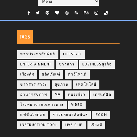
TAGS
ข่าวประชาสัมพันธ์
LIFESTYLE
ENTERTAINMENT
ข่าวสาร
BUSINESSธุรกิจ
เรื่องดีๆ
ผลิตภัณฑ์
ทัวร์ไหนดี
ข่าวสาร สาระ
สุขภาพ
เทคโนโลยี
อาหารสุขภาพ
MV
ท่องเที่ยว
เทรนด์ฮิต
โรงพยาบาลเฉพาะทาง
VIDEO
แฟชั่นไอดอล
ข่าวประชาสัมพันธ
ZOOM
INSTRUCTION TOOL
LIVE CLIP
เรื่องดี