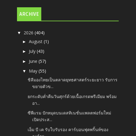
ARCHIVE
2026
(404)
▼
August
(1)
►
July
(43)
►
June
(57)
►
May
(55)
▼
ชิลีมองไทยเป็นตลาดยุทธศาสตร์ระยะยาว รับการ
ขยายตัวข...
ยกระดับค่ำคืนวันศุกร์ด้วยเนื้อเกรดพรีเมียม พร้อม
อา...
ซีพีแรม ปักหมุดบนเดสทิเนชั่นแพลตฟอร์มใหม่
เปิดประส...
เอ็ม บี เค รับใบรับรอง คาร์บอนฟุตพริ้นท์ของ