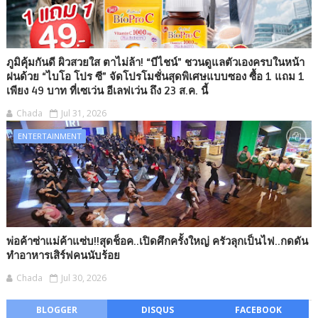
ภูมิคุ้มกันดี ผิวสวยใส ตาไม่ล้า! “บีไชน์” ชวนดูแลตัวเองครบในหน้า
ฝนด้วย “ไบโอ โปร ซี” จัดโปรโมชั่นสุดพิเศษแบบซอง ซื้อ 1 แถม 1
เพียง 49 บาท ที่เซเว่น อีเลฟเว่น ถึง 23 ส.ค. นี้
Chada
Jul 31, 2026
ENTERTAINMENT
พ่อค้าซ่าแม่ค้าแซ่บ!!สุดช็อค..เปิดศึกครั้งใหญ่ ครัวลุกเป็นไฟ..กดดัน
ทำอาหารเสิร์ฟคนนับร้อย
Chada
Jul 30, 2026
BLOGGER
DISQUS
FACEBOOK