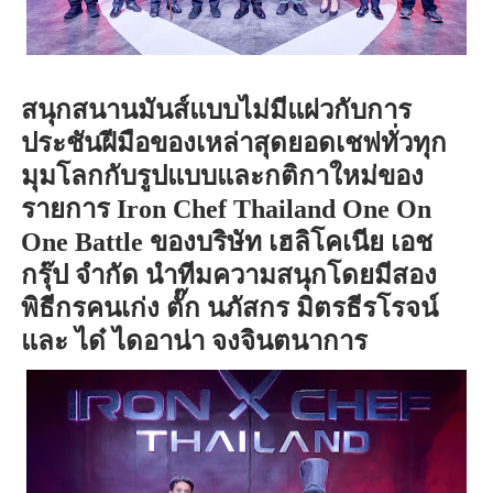
สนุกสนานมัน
ส์
แบบไม่มีแผ่วกับการ
ประชันฝีมือของเหล่าสุดยอดเชฟทั่วทุก
มุมโลกกับรูปแบบและกติกาใหม่ของ
รายการ
Iron Chef Thailand One On
One Battle
ของบริษัท เฮลิโค
เนีย
เอช
กรุ๊ป จำกัด นำทีมความสนุกโดยมีสอง
พิธีกรคนเก่ง ตั๊ก นภัสกร มิตรธีรโรจน์
และ
ได
๋
ได
อาน่า จงจินตนาการ