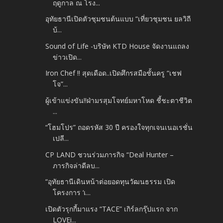
ฤดูกาล ณ โรง...
อุทัยธานีเปิดตัวชุมชนต้นแบบ “เที่ยวชุมชน ยลวิถี
บ้...
Sound of Life -บริษัท KTD House จัดงานแถลง
ข่าวเปิด...
Iron Chef !! สุดเดือด..เปิดศึกรสมือชั้นครู “เชฟ
โจ”...
ผู้เข้าแข่งขัน!!ฝ่ามรสุมโจทย์มหาโหด ชี้ชะตาชีวิต
...
“โฮมโปร” ถอดรหัส 30 ปี ครองใจทุกเจนเนอเรชั่น
เปลี...
CP LAND ชวนร่วมภารกิจ “Deal Hunter –
ภารกิจล่าดีลบ...
“อุทัยธานีเดินหน้าต่อยอดทุนวัฒนธรรม เปิด
โครงการ ‘เ...
เปิดตัวรุกกี้มาแรง “TACE” เกิร์ลกรุ๊ปแรก จาก
LOVEi...