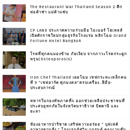
The Restaurant War Thailand Season 2 ศึก
พ่อค้าซ่า แม่ค้าแซ่บ
CP LAND ประกาศความร่วมมือ ไมเนอร์ โฮเทลส์
เปิดศักราชใหม่กลุ่มธุรกิจโรงแรม พลิกโฉม Grand
Fortune Hotel Bangkok
โรคที่ทุกคนมองข้าม ภัยเงียบ จากภาวะโรคกระดูก
พรุน(Osteoporosis)
Iron Chef Thailand เผยโฉม เชฟกระทะเหล็กคน
ที่ 9 “เชฟอาร์ต ศุภมงคล”ครบเครื่อง..ฝีมือ-
ประสบการณ์
ทหารในกองทัพภาคที่4 ออกช่วยเหลือประชาชนที่
ประสบอุทกภัยในจังหวัดนราธิวาส ปัตตานี และ
ยะลา
ห้องอาหารปาริชาต เสริฟความอร่อย “ บุฟเฟต์
อาหารตามสั่ง ” โรงแรมอัศวิน แกรนด์ คอนเวนชั่น