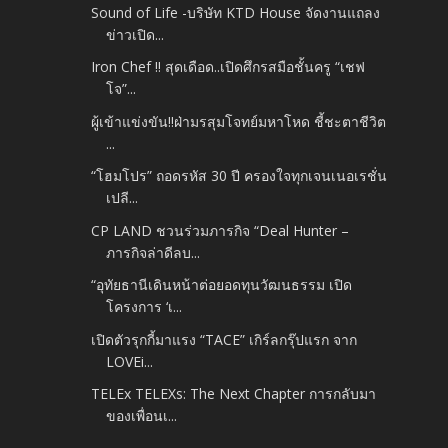
Sound of Life -บริษัท KTD House จัดงานแถลง
ข่าวเปิด...
Iron Chef !! สุดเดือด..เปิดศึกรสมือชั้นครู “เชฟ
โจ”...
ผู้เข้าแข่งขัน!!ฝ่ามรสุมโจทย์มหาโหด ชี้ชะตาชีวิต
...
“โฮมโปร” ถอดรหัส 30 ปี ครองใจทุกเจนเนอเรชั่น
เปลี...
CP LAND ชวนร่วมภารกิจ “Deal Hunter –
ภารกิจล่าดีลบ...
“อุทัยธานีเดินหน้าต่อยอดทุนวัฒนธรรม เปิด
โครงการ ‘เ...
เปิดตัวรุกกี้มาแรง “TACE” เกิร์ลกรุ๊ปแรก จาก
LOVEi...
TELEx TELEXs: The Next Chapter การกลับมา
ของเพื่อนเ...