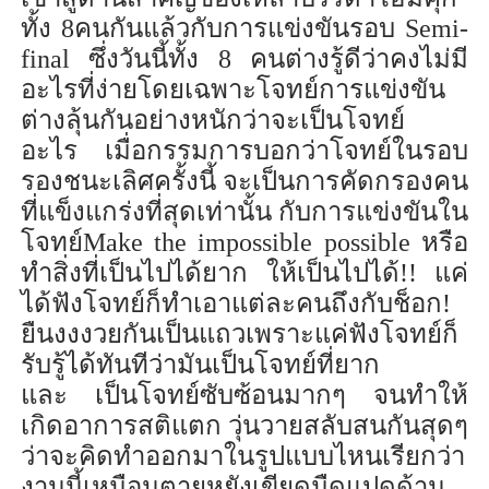
ทั้ง
8
คนกันแล้วกับการแข่งขันรอบ
Semi-
final
ซึ่งวันนี้ทั้ง
8
คนต่างรู้ดีว่าคงไม่มี
อะไรที่ง่ายโดยเฉพาะโจทย์การแข่งขัน
ต่างลุ้นกันอย่างหนักว่าจะเป็นโจทย์
อะไร
เมื่อกรรมการ
บอกว่า
โจทย์ในรอบ
รองชนะเลิศ
ครั้งนี้
จะ
เป็นการ
คัดกรองคน
ที่แข็งแกร่งที่สุดเท่านั
น
กับการ
แข่งขันใน
โจทย์
Make the impossible possible
หรือ
ท
สิ่งที่เป็นไปได้ยาก ให้เป็นไปได้!!
แค่
ได้ฟังโจทย์ก็ทำเอาแต่ละคน
ถึงกับ
ช็อก
!
ยืนงงงวย
กันเป็นแถวเพราะ
แค่ฟังโจทย์ก็
รับรู้
ได้
ทันทีว่า
มัน
เป็นโจทย์ที่ยาก
และ
เป็น
โจทย์ซับซ้อนมาก
ๆ
จนทำให้
เกิดอาการสติแตก
วุ่นวายสลับสน
กันสุดๆ
ว่าจะคิดทำออกมาในรูปแบบไหน
เรียกว่า
งานนี้เหมือนตายหยังเขียด
มืดแปดด้าน