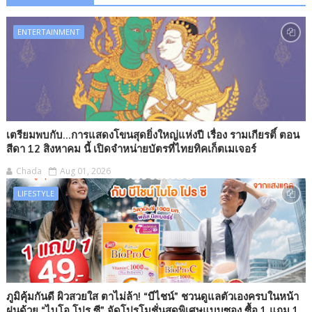
ENTERTAINMENT
เตรียมพบกับ...การแสดงโขนสุดยิ่งใหญ่แห่งปี เรื่อง รามเกียรติ์ ตอน
สีดา 12 สิงหาคม นี้ เปิดจำหน่ายบัตรที่ไทยทิคเก็ตเมเจอร์
Chada
Aug 01, 2026
LIFESTYLE
ภูมิคุ้มกันดี ผิวสวยใส ตาไม่ล้า! “บีไชน์” ชวนดูแลตัวเองครบในหน้า
ฝนด้วย “ไบโอ โปร ซี” จัดโปรโมชั่นสุดพิเศษแบบซอง ซื้อ 1 แถม 1