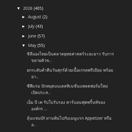
2026
(405)
▼
August
(2)
►
July
(43)
►
June
(57)
►
May
(55)
▼
ชิลีมองไทยเป็นตลาดยุทธศาสตร์ระยะยาว รับการ
ขยายตัวข...
ยกระดับค่ำคืนวันศุกร์ด้วยเนื้อเกรดพรีเมียม พร้อม
อา...
ซีพีแรม ปักหมุดบนเดสทิเนชั่นแพลตฟอร์มใหม่
เปิดประส...
เอ็ม บี เค รับใบรับรอง คาร์บอนฟุตพริ้นท์ของ
องค์กร ...
ลุ้นแชมป์!! ผ่านพ้นไปกับเมนูแรก Appetizer หรือ
อ...