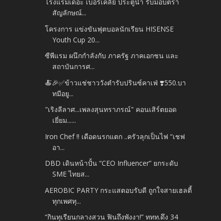
โรงแรมเดอะ เบอร์เคลีย์ ประตูน้ำ รับมอบตรา
สัญลักษณ์...
โครงการ แข่งขันฟุตบอลนักเรียน HISENSE
Youth Cup 20...
ซีพีแรม ผนึกกำลังกับ ภาครัฐ ภาคเอกชน และ
สถาบันการศ...
🍝🎉✅️ข้าวแช่ชาววังตำรับปรินซ์คาเฟ่ ❣️550.บา
ทมีอยู...
"เริงลีลาศ...เพลงสุนทราภรณ์" คอนเสิร์ตยอด
เยี่ยม......
Iron Chef !! เดือดนรกแตก ..ครัวลุกเป็นไฟ “เชฟ
อา...
DBD เดินหน้าปั้น “CEO Influencer” ยกระดับ
SME ไทยส...
AEROBIC PARTY กระแสตอบรับดี ถูกใจสายเฮลตี้
ทุกเพศทุ...
“กินทุเรียนกลางสวน ฟินถึงพังงา!” ททท.ดึง 34