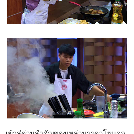
เข้าสู่ด่านสำคัญของเหล่าบรรดา
โฮมคุก