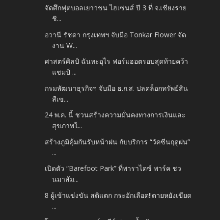
จัดศึกฟุตบอลเยาวชน ไฮเซ่นส์ ปี 3 ที่ จ.เชียงราย
ชิ...
อวานี รัชดา กรุงเทพฯ จับมือ Tonkar Flower จัด
งาน W...
ศาสตร์ศิลป์ ฉันทะอุไร ฟอร์มฮอตรอบสุดท้ายคว้า
แชมป์ ...
กรมพัฒนาธุรกิจฯ จับมือ ธ.ก.ส. ปลดล็อกทรัพย์สิน
สีเข...
24 พ.ค. นี้ ชวนสร้างความมั่นคงทางการเงินและ
สุขภาพใ...
สร้างภูมิคุ้มกันรับหน้าฝน กับบริการ “วัคซีนฤดูฝน”
...
เปิดตัว “Barefoot Park” ที่พาราไดซ์ พาร์ค ชว
นมาสัม...
8 ผู้เข้าแข่งขัน สติแตก กระอักเลือด!!ตายหยังเขียด
...