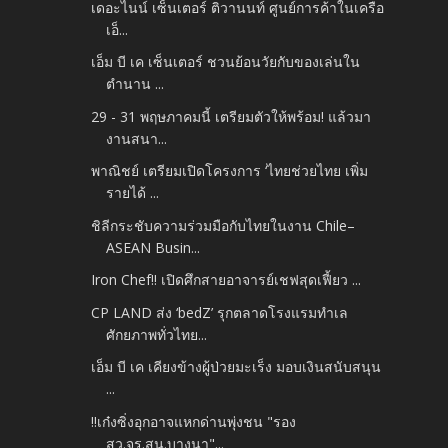
เดอะไนน์ เซ็นเตอร์ ติวานนท์ ศูนย์การค้าในเครือ
เอ็...
เอ็ม บี เค เซ็นเตอร์ ชวนย้อนวัยกับของเล่นใน
ตำนาน ...
29 - 31 พฤษภาคมนี้ เตรียมตัวให้พร้อม! แล้วมา
งานสนา...
พาณิชย์ เตรียมเปิดโครงการ ‘ไทยช่วยไทย เพิ่ม
รายได้ ...
ชิลีกระชับความร่วมมือกับไทยในงาน Chile–
ASEAN Busin...
Iron Chef!! เปิดศึกสายอาจารย์เชฟสุดเฟี้ยว ...
CP LAND ส่ง ‘bedZ’ รุกตลาดโรงแรมทำเล
ศักยภาพทั่วไทย...
เอ็ม บี เค เคียงข้างผู้ป่วยมะเร็ง มอบเงินสนับสนุน
...
‼️เก๋งซิ่งอุกอาจแหกด่านพุ่งชน "รอง
สว.จร.สน.บางนา"...