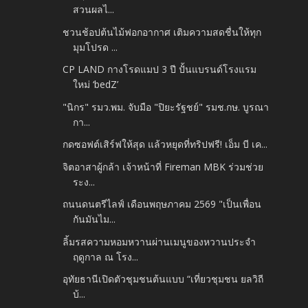
สวนผลไ...
ชวนช้อปต้นไม้ฟอกอากาศ เติมความสดชื่นให้ทุก
มุมโปรด ...
CP LAND กางโรดแมป 3 ปี ปั้นแบรนด์โรงแรม
ใหม่ ‘bedZ’
"นิกร" รมว.พม. จับมือ "ปิยะรัฐชย์" รมช.กษ. บูรณา
กา...
กดซอฟต์เสิร์ฟให้สุด แล้วหยุดที่ทริปฟรี! เอ็ม บี เค...
จิตอาสาผู้กล้า เจ้าหน้าที่ Fireman MBK ร่วมช่วย
ระง...
ถนนดนตรีไลฟ์ เดือนพฤษภาคม 2569 "เป็นเพื่อน
กันมันไม...
ลิ้มรสความหอมหวานผ่านเมนูของหวานประจำ
ฤดูกาล ณ โรง...
อุทัยธานีเปิดตัวชุมชนต้นแบบ “เที่ยวชุมชน ยลวิถี
บ้...