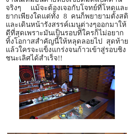
จริงๆ
แม้จะต้องเจอกับโจทย์ที่โหดและ
ยากเพียงใดแต่
ทั้ง
8
คนก็พยายามตั้งสติ
และเดินหน้ารังสรรค์เมนูต่างๆออกมาให้
ดีที่สุด
เพราะมันเป็นรอบ
ที่
ใครก็ไม่อยาก
ทิ้งโอกาสสำคัญนี้
ให้
หลุดลอยไป
สุดท้าย
แล้วใครจะแข็งแกร่ง
จน
ก้าวเข้าสู
รอบชิง
ชนะเลิศได้ส
เร็จ
!!