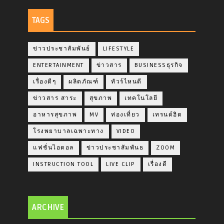
TAGS
ข่าวประชาสัมพันธ์
LIFESTYLE
ENTERTAINMENT
ข่าวสาร
BUSINESSธุรกิจ
เรื่องดีๆ
ผลิตภัณฑ์
ทัวร์ไหนดี
ข่าวสาร สาระ
สุขภาพ
เทคโนโลยี
อาหารสุขภาพ
MV
ท่องเที่ยว
เทรนด์ฮิต
โรงพยาบาลเฉพาะทาง
VIDEO
แฟชั่นไอดอล
ข่าวประชาสัมพันธ
ZOOM
INSTRUCTION TOOL
LIVE CLIP
เรื่องดี
ARCHIVE