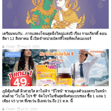
เตรียมพบกับ...การแสดงโขนสุดยิ่งใหญ่แห่งปี เรื่อง รามเกียรติ์ ตอน
สีดา 12 สิงหาคม นี้ เปิดจำหน่ายบัตรที่ไทยทิคเก็ตเมเจอร์
Chada
Aug 01, 2026
LIFESTYLE
ภูมิคุ้มกันดี ผิวสวยใส ตาไม่ล้า! “บีไชน์” ชวนดูแลตัวเองครบในหน้า
ฝนด้วย “ไบโอ โปร ซี” จัดโปรโมชั่นสุดพิเศษแบบซอง ซื้อ 1 แถม 1
เพียง 49 บาท ที่เซเว่น อีเลฟเว่น ถึง 23 ส.ค. นี้
Chada
Jul 31, 2026