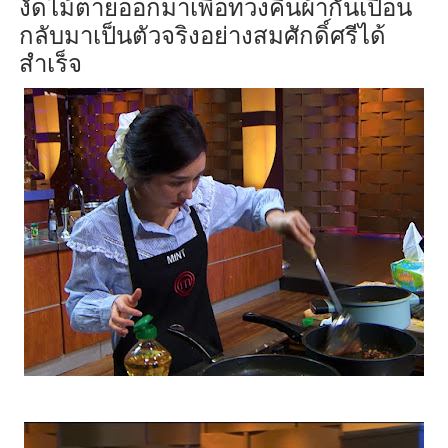
งัดไม้ตายออกมาเพื่อทวงคืนผ้ากันเปื้อน
กลับมาเป็นตัวจริง
อย่างสมศักดิ์ศรี
ได้
สำเร็จ