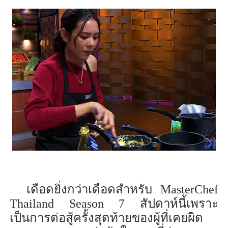
เดือดยิ่งกว่าเดือด
สำหรับ
MasterChef
Thailand
Season 7
สัปดาห์นี
้เพราะ
เป็น
การต่อสู
้ครั้ง
สุดท้ายของผู
ที่เคยผิด