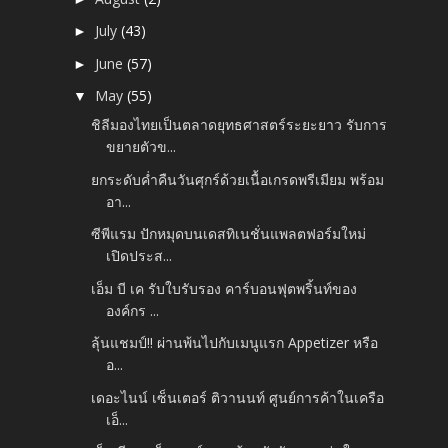
July
(43)
►
June
(57)
►
May
(55)
▼
ชิลีมองไทยเป็นตลาดยุทธศาสตร์ระยะยาว รับการ
ขยายตัวข...
ยกระดับค่ำคืนวันศุกร์ด้วยเนื้อเกรดพรีเมียม พร้อม
อา...
ซีพีแรม ปักหมุดบนเดสทิเนชั่นแพลตฟอร์มใหม่
เปิดประส...
เอ็ม บี เค รับใบรับรอง คาร์บอนฟุตพริ้นท์ของ
องค์กร ...
ลุ้นแชมป์!! ผ่านพ้นไปกับเมนูแรก Appetizer หรือ
อ...
เดอะไนน์ เซ็นเตอร์ ติวานนท์ ศูนย์การค้าในเครือ
เอ็...