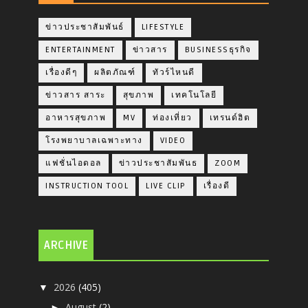
ข่าวประชาสัมพันธ์
LIFESTYLE
ENTERTAINMENT
ข่าวสาร
BUSINESSธุรกิจ
เรื่องดีๆ
ผลิตภัณฑ์
ทัวร์ไหนดี
ข่าวสาร สาระ
สุขภาพ
เทคโนโลยี
อาหารสุขภาพ
MV
ท่องเที่ยว
เทรนด์ฮิต
โรงพยาบาลเฉพาะทาง
VIDEO
แฟชั่นไอดอล
ข่าวประชาสัมพันธ
ZOOM
INSTRUCTION TOOL
LIVE CLIP
เรื่องดี
ARCHIVE
2026
(405)
▼
August
(2)
►