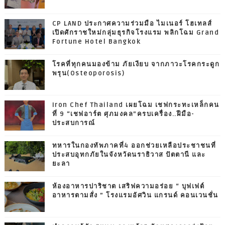
CP LAND ประกาศความร่วมมือ ไมเนอร์ โฮเทลส์
เปิดศักราชใหม่กลุ่มธุรกิจโรงแรม พลิกโฉม Grand
Fortune Hotel Bangkok
โรคที่ทุกคนมองข้าม ภัยเงียบ จากภาวะโรคกระดูก
พรุน(Osteoporosis)
Iron Chef Thailand เผยโฉม เชฟกระทะเหล็กคน
ที่ 9 “เชฟอาร์ต ศุภมงคล”ครบเครื่อง..ฝีมือ-
ประสบการณ์
ทหารในกองทัพภาคที่4 ออกช่วยเหลือประชาชนที่
ประสบอุทกภัยในจังหวัดนราธิวาส ปัตตานี และ
ยะลา
ห้องอาหารปาริชาต เสริฟความอร่อย “ บุฟเฟต์
อาหารตามสั่ง ” โรงแรมอัศวิน แกรนด์ คอนเวนชั่น