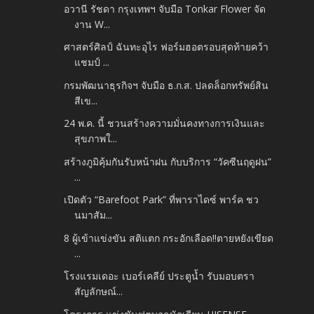
อวานี รัชดา กรุงเทพฯ จับมือ Tonkar Flower จัด
งาน W...
ศาสตร์ศิลป์ ฉันทะอุไร ฟอร์มฮอตรอบสุดท้ายคว้า
แชมป์ ...
กรมพัฒนาธุรกิจฯ จับมือ ธ.ก.ส. ปลดล็อกทรัพย์สิน
สีเข...
24 พ.ค. นี้ ชวนสร้างความมั่นคงทางการเงินและ
สุขภาพใ...
สร้างภูมิคุ้มกันรับหน้าฝน กับบริการ “วัคซีนฤดูฝน”
...
เปิดตัว “Barefoot Park” ที่พาราไดซ์ พาร์ค ชว
นมาสัม...
8 ผู้เข้าแข่งขัน สติแตก กระอักเลือด!!ตายหยังเขียด
...
โรงแรมเดอะ เบอร์เคลีย์ ประตูน้ำ รับมอบตรา
สัญลักษณ์...