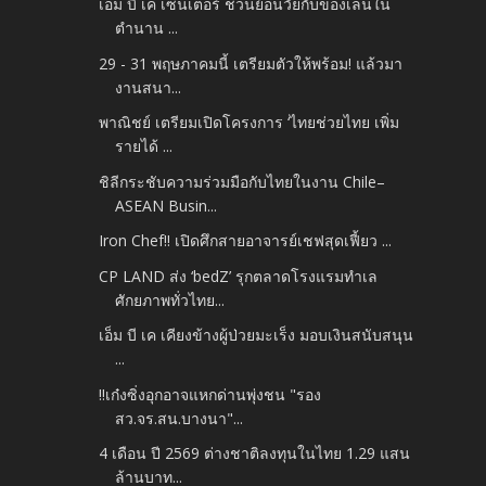
เอ็ม บี เค เซ็นเตอร์ ชวนย้อนวัยกับของเล่นใน
ตำนาน ...
29 - 31 พฤษภาคมนี้ เตรียมตัวให้พร้อม! แล้วมา
งานสนา...
พาณิชย์ เตรียมเปิดโครงการ ‘ไทยช่วยไทย เพิ่ม
รายได้ ...
ชิลีกระชับความร่วมมือกับไทยในงาน Chile–
ASEAN Busin...
Iron Chef!! เปิดศึกสายอาจารย์เชฟสุดเฟี้ยว ...
CP LAND ส่ง ‘bedZ’ รุกตลาดโรงแรมทำเล
ศักยภาพทั่วไทย...
เอ็ม บี เค เคียงข้างผู้ป่วยมะเร็ง มอบเงินสนับสนุน
...
‼️เก๋งซิ่งอุกอาจแหกด่านพุ่งชน "รอง
สว.จร.สน.บางนา"...
4 เดือน ปี 2569 ต่างชาติลงทุนในไทย 1.29 แสน
ล้านบาท...