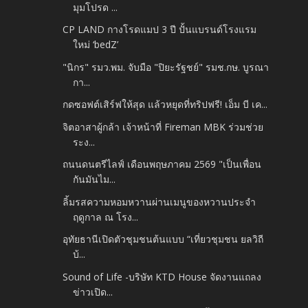
มุมโปรด ...
CP LAND กางโรดแมป 3 ปี ปั้นแบรนด์โรงแรม
ใหม่ ‘bedZ’
"นิกร" รมว.พม. จับมือ "ปิยะรัฐชย์" รมช.กษ. บูรณา
กา...
กดซอฟต์เสิร์ฟให้สุด แล้วหยุดที่ทริปฟรี! เอ็ม บี เค...
จิตอาสาผู้กล้า เจ้าหน้าที่ Fireman MBK ร่วมช่วย
ระง...
ถนนดนตรีไลฟ์ เดือนพฤษภาคม 2569 "เป็นเพื่อน
กันมันไม...
ลิ้มรสความหอมหวานผ่านเมนูของหวานประจำ
ฤดูกาล ณ โรง...
อุทัยธานีเปิดตัวชุมชนต้นแบบ “เที่ยวชุมชน ยลวิถี
บ้...
Sound of Life -บริษัท KTD House จัดงานแถลง
ข่าวเปิด...