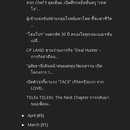
Iron Chef !! สุดเดือด..เปิดศึกรสมือชั้นครู “เชฟ
โจ”...
ผู้เข้าแข่งขัน!!ฝ่ามรสุมโจทย์มหาโหด ชี้ชะตาชีวิต
...
“โฮมโปร” ถอดรหัส 30 ปี ครองใจทุกเจนเนอเรชั่น
เปลี...
CP LAND ชวนร่วมภารกิจ “Deal Hunter –
ภารกิจล่าดีลบ...
“อุทัยธานีเดินหน้าต่อยอดทุนวัฒนธรรม เปิด
โครงการ ‘เ...
เปิดตัวรุกกี้มาแรง “TACE” เกิร์ลกรุ๊ปแรก จาก
LOVEi...
TELEx TELEXs: The Next Chapter การกลับมา
ของเพื่อนเ...
April
(65)
►
March
(51)
►