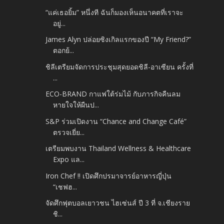
“แค่เธอยิ้ม” หนึ่งที ฉันก็มองเห็นอนาคตที่เราจะ
อยู่...
James Alyn ปล่อยซิงเกิลแรกของปี “My Friend?”
ตอกย้...
ชิลีเตรียมจัดการประชุมสุดยอดชิลี-อาเซียน ครั้งที่
...
ECO-BRAND กาแฟใต้ร่มไม้ กับภารกิจคืนลม
หายใจให้ผืนป...
S&P ร่วมเปิดงาน “Chance and Change Café”
ตรวจเยี่ย...
เตรียมพบงาน Thailand Wellness & Healthcare
Expo แล...
Iron Chef !! เปิดศึกปรมาจารย์อาหารญี่ปุ่น
“เชฟฮ...
จัดศึกฟุตบอลเยาวชน ไฮเซ่นส์ ปี 3 ที่ จ.เชียงราย
ชิ...