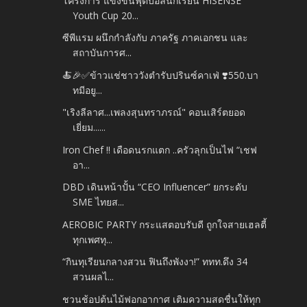
โครงการ แข่งขันฟุตบอลนักเรียน HISENSE
Youth Cup 20...
ซีพีแรม ผนึกกำลังกับ ภาครัฐ ภาคเอกชน และ
สถาบันการศ...
🍝🎉✅️ข้าวแช่ชาววังตำรับปรินซ์คาเฟ่ ❣️550.บา
ทมีอยู...
"เริงลีลาศ...เพลงสุนทราภรณ์" คอนเสิร์ตยอด
เยี่ยม......
Iron Chef !! เดือดนรกแตก ..ครัวลุกเป็นไฟ “เชฟ
อา...
DBD เดินหน้าปั้น “CEO Influencer” ยกระดับ
SME ไทยส...
AEROBIC PARTY กระแสตอบรับดี ถูกใจสายเฮลตี้
ทุกเพศทุ...
“กินทุเรียนกลางสวน ฟินถึงพังงา!” ททท.ดึง 34
สวนผลไ...
ชวนช้อปต้นไม้ฟอกอากาศ เติมความสดชื่นให้ทุก