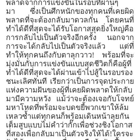
พลาด
จากการแข่งขันในรอบที่ผ่าน
ๆ
มา
ซึ่ง
เป็นศึกหนักของทุกคนที่เคย
ผิด
พลาด
ที่จะต้อง
กลับมา
ดวลกัน
โดย
คนที่
ทำได้ดีที่สุดจะได้
รับโอกาสสุดยิ่งใหญ่คือ
การ
กลับไปเป็นตัวจริงอีกครั้ง
นอกจาก
การจะได้กลับไปเป็นตัวจริงแล้ว
แต่
ที่
ทำ
ให้
ทุกคน
ถึงกับตาลุกวาว
!
พร้อม
ที่จะ
มุ่งมั่น
กับการแข่งขันแบบ
สุดชีวิตก็คือ
ผู้ที่
ทำได้ดีที่สุด
จะได้
ผ่าน
เข้าไปสู
้ใน
รอบรอง
ชนะเลิศ
ทันที
เรียกว่าเป็นการจุดประกาย
แห่ง
ความฝันของผู้ที่เคย
ผิด
พลาดให้กลับ
มามีความหวัง
แม้ว่าจะต้องเจอกับ
โจทย์
มหาโหดที่พร้อม
จะ
บดขยี้พวกเขา
ให้
ล้ม
เหลวซ้ำ
แต่
ทุกคน
ก็
พร้อม
เดินหน้าลุย
กัน
เต็ม
สูบ
แบบ
ไม่คำว่ากั๊กเพื่อ
ช่วงชิงโอกาส
ที่สอง
เพื่อ
กลับมาเป็นตัวจริงให้ได้!
ใครจะ