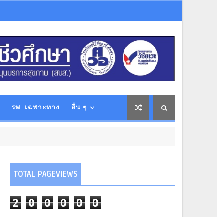
รพ. เฉพาะทาง
อื่น ๆ
TOTAL PAGEVIEWS
2
0
0
0
0
0