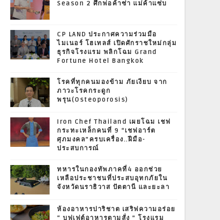
Season 2 ศึกพ่อค้าซ่า แม่ค้าแซ่บ
CP LAND ประกาศความร่วมมือ
ไมเนอร์ โฮเทลส์ เปิดศักราชใหม่กลุ่ม
ธุรกิจโรงแรม พลิกโฉม Grand
Fortune Hotel Bangkok
โรคที่ทุกคนมองข้าม ภัยเงียบ จาก
ภาวะโรคกระดูก
พรุน(Osteoporosis)
Iron Chef Thailand เผยโฉม เชฟ
กระทะเหล็กคนที่ 9 “เชฟอาร์ต
ศุภมงคล”ครบเครื่อง..ฝีมือ-
ประสบการณ์
ทหารในกองทัพภาคที่4 ออกช่วย
เหลือประชาชนที่ประสบอุทกภัยใน
จังหวัดนราธิวาส ปัตตานี และยะลา
ห้องอาหารปาริชาต เสริฟความอร่อย
“ บุฟเฟต์อาหารตามสั่ง ” โรงแรม