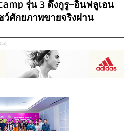
camp รุ่น 3 ดึงกูรู–อินฟลูเอน
มโชว์ศักยภาพขายจริงผ่าน
ันธ์,