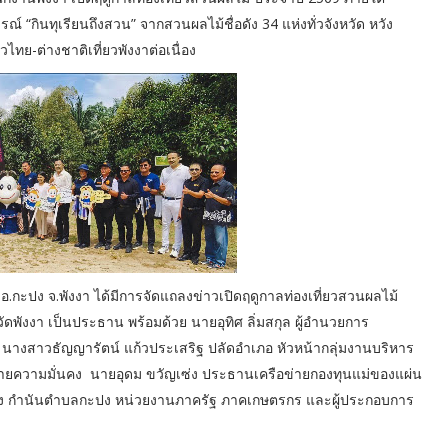
 “กินทุเรียนถึงสวน” จากสวนผลไม้ชื่อดัง 34 แห่งทั่วจังหวัด หวัง
ไทย-ต่างชาติเที่ยวพังงาต่อเนื่อง
ปง อ.กะปง จ.พังงา ได้มีการจัดแถลงข่าวเปิดฤดูกาลท่องเที่ยวสวนผลไม้
ัดพังงา เป็นประธาน พร้อมด้วย นายอุทิศ ลิ่มสกุล ผู้อำนวยการ
างสาวธัญญารัตน์ แก้วประเสริฐ ปลัดอำเภอ หัวหน้ากลุ่มงานบริหาร
อฝ่ายความมั่นคง นายอุดม ขวัญเซ่ง ประธานเครือข่ายกองทุนแม่ของแผ่น
ง กำนันตำบลกะปง หน่วยงานภาครัฐ ภาคเกษตรกร และผู้ประกอบการ