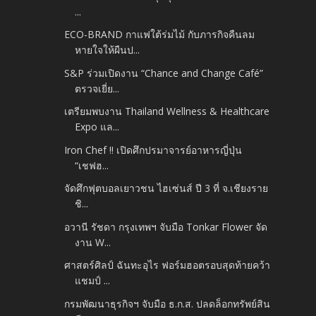
...
ECO-BRAND กาแฟใต้ร่มไม้ กับภารกิจคืนลม
หายใจให้ผืนป...
S&P ร่วมเปิดงาน “Chance and Change Café”
ตรวจเยี่ย...
เตรียมพบงาน Thailand Wellness & Healthcare
Expo แล...
Iron Chef !! เปิดศึกปรมาจารย์อาหารญี่ปุ่น
“เชฟฮ...
จัดศึกฟุตบอลเยาวชน ไฮเซ่นส์ ปี 3 ที่ จ.เชียงราย
ชิ...
อวานี รัชดา กรุงเทพฯ จับมือ Tonkar Flower จัด
งาน W...
ศาสตร์ศิลป์ ฉันทะอุไร ฟอร์มฮอตรอบสุดท้ายคว้า
แชมป์ ...
กรมพัฒนาธุรกิจฯ จับมือ ธ.ก.ส. ปลดล็อกทรัพย์สิน