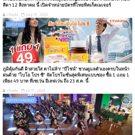
สีดา 12 สิงหาคม นี้ เปิดจำหน่ายบัตรที่ไทยทิคเก็ตเมเจอร์
Chada
Aug 01, 2026
LIFESTYLE
ภูมิคุ้มกันดี ผิวสวยใส ตาไม่ล้า! “บีไชน์” ชวนดูแลตัวเองครบในหน้า
ฝนด้วย “ไบโอ โปร ซี” จัดโปรโมชั่นสุดพิเศษแบบซอง ซื้อ 1 แถม 1
เพียง 49 บาท ที่เซเว่น อีเลฟเว่น ถึง 23 ส.ค. นี้
Chada
Jul 31, 2026
ENTERTAINMENT