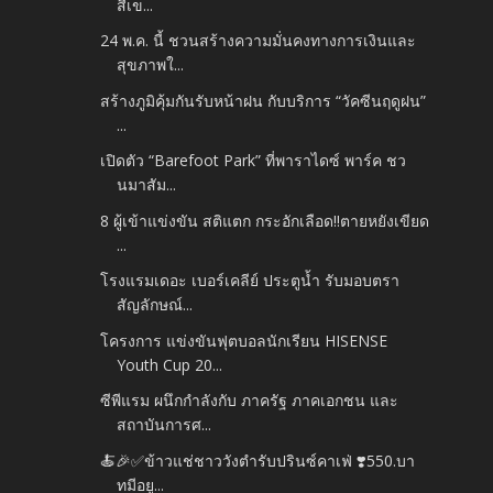
สีเข...
24 พ.ค. นี้ ชวนสร้างความมั่นคงทางการเงินและ
สุขภาพใ...
สร้างภูมิคุ้มกันรับหน้าฝน กับบริการ “วัคซีนฤดูฝน”
...
เปิดตัว “Barefoot Park” ที่พาราไดซ์ พาร์ค ชว
นมาสัม...
8 ผู้เข้าแข่งขัน สติแตก กระอักเลือด!!ตายหยังเขียด
...
โรงแรมเดอะ เบอร์เคลีย์ ประตูน้ำ รับมอบตรา
สัญลักษณ์...
โครงการ แข่งขันฟุตบอลนักเรียน HISENSE
Youth Cup 20...
ซีพีแรม ผนึกกำลังกับ ภาครัฐ ภาคเอกชน และ
สถาบันการศ...
🍝🎉✅️ข้าวแช่ชาววังตำรับปรินซ์คาเฟ่ ❣️550.บา
ทมีอยู...