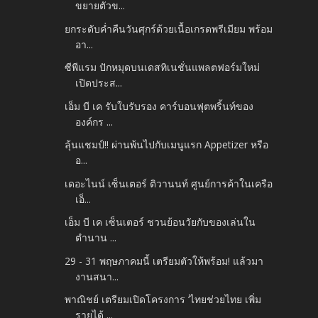
ขยายตัวข...
ยกระดับค่ำคืนวันศุกร์ด้วยเนื้อเกรดพรีเมียม พร้อม
อา...
ซีพีแรม ปักหมุดบนเดสทิเนชั่นแพลตฟอร์มใหม่
เปิดประส...
เอ็ม บี เค รับใบรับรอง คาร์บอนฟุตพริ้นท์ของ
องค์กร ...
ลุ้นแชมป์!! ผ่านพ้นไปกับเมนูแรก Appetizer หรือ
อ...
เดอะไนน์ เซ็นเตอร์ ติวานนท์ ศูนย์การค้าในเครือ
เอ็...
เอ็ม บี เค เซ็นเตอร์ ชวนย้อนวัยกับของเล่นใน
ตำนาน ...
29 - 31 พฤษภาคมนี้ เตรียมตัวให้พร้อม! แล้วมา
งานสนา...
พาณิชย์ เตรียมเปิดโครงการ ‘ไทยช่วยไทย เพิ่ม
รายได้ ...