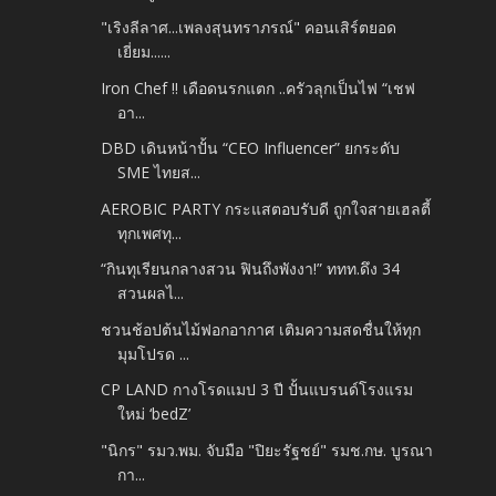
"เริงลีลาศ...เพลงสุนทราภรณ์" คอนเสิร์ตยอด
เยี่ยม......
Iron Chef !! เดือดนรกแตก ..ครัวลุกเป็นไฟ “เชฟ
อา...
DBD เดินหน้าปั้น “CEO Influencer” ยกระดับ
SME ไทยส...
AEROBIC PARTY กระแสตอบรับดี ถูกใจสายเฮลตี้
ทุกเพศทุ...
“กินทุเรียนกลางสวน ฟินถึงพังงา!” ททท.ดึง 34
สวนผลไ...
ชวนช้อปต้นไม้ฟอกอากาศ เติมความสดชื่นให้ทุก
มุมโปรด ...
CP LAND กางโรดแมป 3 ปี ปั้นแบรนด์โรงแรม
ใหม่ ‘bedZ’
"นิกร" รมว.พม. จับมือ "ปิยะรัฐชย์" รมช.กษ. บูรณา
กา...