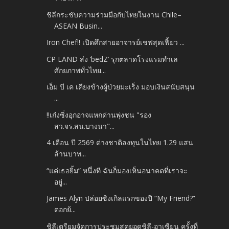
ชิลีกระชับความร่วมมือกับไทยในงาน Chile–
ASEAN Busin...
Iron Chef!! เปิดศึกสายอาจารย์เชฟสุดเฟี้ยว ...
CP LAND ส่ง ‘bedZ’ รุกตลาดโรงแรมทำเล
ศักยภาพทั่วไทย...
เอ็ม บี เค เคียงข้างผู้ป่วยมะเร็ง มอบเงินสนับสนุน
...
‼️เก๋งซิ่งอุกอาจแหกด่านพุ่งชน "รอง
สว.จร.สน.บางนา"...
4 เดือน ปี 2569 ต่างชาติลงทุนในไทย 1.29 แสน
ล้านบาท...
“แค่เธอยิ้ม” หนึ่งที ฉันก็มองเห็นอนาคตที่เราจะ
อยู่...
James Alyn ปล่อยซิงเกิลแรกของปี “My Friend?”
ตอกย้...
ชิลีเตรียมจัดการประชุมสุดยอดชิลี-อาเซียน ครั้งที่