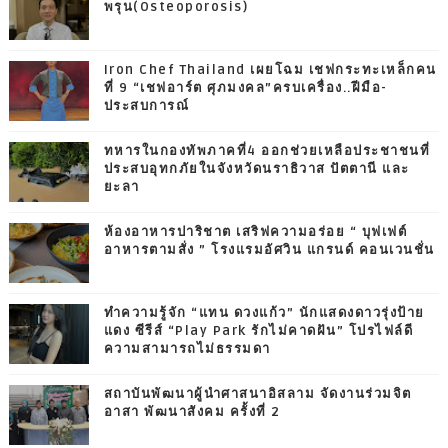
พรุน(Osteoporosis)
Iron Chef Thailand เผยโฉม เชฟกระทะเหล็กคน
ที่ 9 “เชฟอาร์ต ศุภมงคล”ครบเครื่อง..ฝีมือ-
ประสบการณ์
ทหารในกองทัพภาคที่4 ออกช่วยเหลือประชาชนที่
ประสบอุทกภัยในจังหวัดนราธิวาส ปัตตานี และ
ยะลา
ห้องอาหารปาริชาต เสริฟความอร่อย “ บุฟเฟต์
อาหารตามสั่ง ” โรงแรมอัศวิน แกรนด์ คอนเวนชั่น
ทำความรู้จัก “แทน ดวงแก้ว” นักแสดงดาวรุ่งป้าย
แดง ซีรีส์ “Play Park รักไม่คาดฝัน” โปรไฟล์ดี
ความสามารถไม่ธรรมดา
สถาบันพัฒนาผู้นำศาสนาอิสลาม จัดงานร่วมจิต
อาสา พัฒนาสังคม ครั้งที่ 2