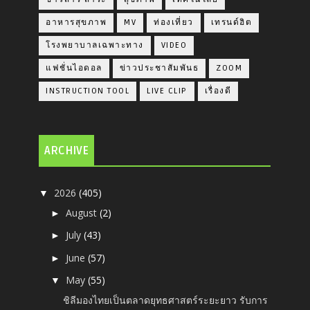
อาหารสุขภาพ
MV
ท่องเที่ยว
เทรนด์ฮิต
โรงพยาบาลเฉพาะทาง
VIDEO
แฟชั่นไอดอล
ข่าวประชาสัมพันธ
ZOOM
INSTRUCTION TOOL
LIVE CLIP
เรื่องดี
ARCHIVE
2026
(405)
▼
August
(2)
►
July
(43)
►
June
(57)
►
May
(55)
▼
ชิลีมองไทยเป็นตลาดยุทธศาสตร์ระยะยาว รับการ