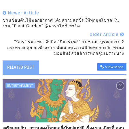
Newer Article
ชวนช้อปต้นไม้ฟอกอากาศ เติมความสดชื่นให้ทุกมุมโปรด ใน
งาน “Plant Garden” @พาราไดซ์ พาร์ค
Older Article
"นิกร" รมว.พม. จับมือ "ปิยะรัฐชย์" รมช.กษ. บูรณาการ 2
กระทรวง ลุย จ.เชียงราย พัฒนาคุณภาพชีวิตทุกช่วงวัย พร้อม
มอบสิทธิสวัสดิการแก่กลุ่มเปราะบาง
View More
RELATED POST
ENTERTAINMENT
เตรียมพบกับ...การแสดงโขนสุดยิ่งใหญ่แห่งปี เรื่อง รามเกียรติ์ ตอน