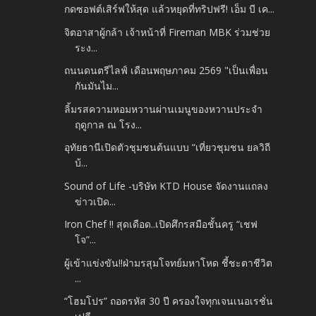
กดซอฟต์เสิร์ฟให้สุด แล้วหยุดที่ทริปฟรี! เอ็ม บี เค...
จิตอาสาผู้กล้า เจ้าหน้าที่ Fireman MBK ร่วมช่วย
ระง...
ถนนดนตรีไลฟ์ เดือนพฤษภาคม 2569 "เป็นเพื่อน
กันมันไม...
ลิ้มรสความหอมหวานผ่านเมนูของหวานประจำ
ฤดูกาล ณ โรง...
อุทัยธานีเปิดตัวชุมชนต้นแบบ “เที่ยวชุมชน ยลวิถี
บ้...
Sound of Life -บริษัท KTD House จัดงานแถลง
ข่าวเปิด...
Iron Chef !! สุดเดือด..เปิดศึกรสมือชั้นครู “เชฟ
โจ”...
ผู้เข้าแข่งขัน!!ฝ่ามรสุมโจทย์มหาโหด ชี้ชะตาชีวิต
...
“โฮมโปร” ถอดรหัส 30 ปี ครองใจทุกเจนเนอเรชั่น