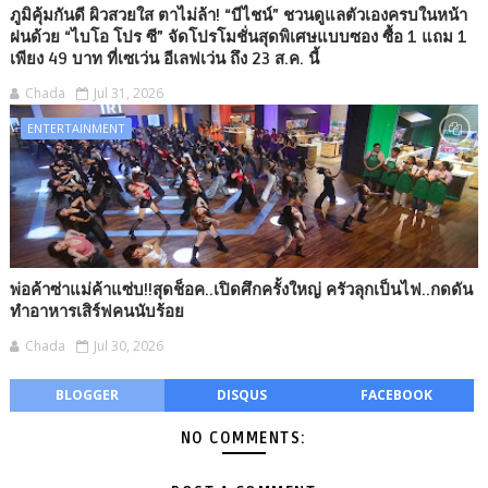
ภูมิคุ้มกันดี ผิวสวยใส ตาไม่ล้า! “บีไชน์” ชวนดูแลตัวเองครบในหน้า
ฝนด้วย “ไบโอ โปร ซี” จัดโปรโมชั่นสุดพิเศษแบบซอง ซื้อ 1 แถม 1
เพียง 49 บาท ที่เซเว่น อีเลฟเว่น ถึง 23 ส.ค. นี้
Chada
Jul 31, 2026
ENTERTAINMENT
พ่อค้าซ่าแม่ค้าแซ่บ!!สุดช็อค..เปิดศึกครั้งใหญ่ ครัวลุกเป็นไฟ..กดดัน
ทำอาหารเสิร์ฟคนนับร้อย
Chada
Jul 30, 2026
BLOGGER
DISQUS
FACEBOOK
NO COMMENTS: