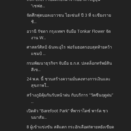
“เชฟฮ...
จัดศึกฟุตบอลเยาวชน ไฮเซ่นส์ ปี 3 ที่ จ.เชียงราย
ชิ...
อวานี รัชดา กรุงเทพฯ จับมือ Tonkar Flower จัด
งาน W...
ศาสตร์ศิลป์ ฉันทะอุไร ฟอร์มฮอตรอบสุดท้ายคว้า
แชมป์ ...
กรมพัฒนาธุรกิจฯ จับมือ ธ.ก.ส. ปลดล็อกทรัพย์สิน
สีเข...
24 พ.ค. นี้ ชวนสร้างความมั่นคงทางการเงินและ
สุขภาพใ...
สร้างภูมิคุ้มกันรับหน้าฝน กับบริการ “วัคซีนฤดูฝน”
...
เปิดตัว “Barefoot Park” ที่พาราไดซ์ พาร์ค ชว
นมาสัม...
8 ผู้เข้าแข่งขัน สติแตก กระอักเลือด!!ตายหยังเขียด