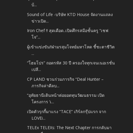
บ้...
Sound of Life -บริษัท KTD House จัดงานแถลง
ข่าวเปิด...
Iron Chef !! สุดเดือด..เปิดศึกรสมือชั้นครู “เชฟ
โจ”...
ผู้เข้าแข่งขัน!!ฝ่ามรสุมโจทย์มหาโหด ชี้ชะตาชีวิต
...
“โฮมโปร” ถอดรหัส 30 ปี ครองใจทุกเจนเนอเรชั่น
เปลี...
CP LAND ชวนร่วมภารกิจ “Deal Hunter –
ภารกิจล่าดีลบ...
“อุทัยธานีเดินหน้าต่อยอดทุนวัฒนธรรม เปิด
โครงการ ‘เ...
เปิดตัวรุกกี้มาแรง “TACE” เกิร์ลกรุ๊ปแรก จาก
LOVEi...
TELEx TELEXs: The Next Chapter การกลับมา