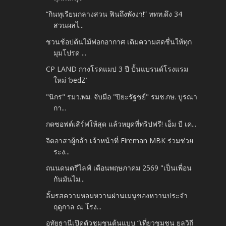
“กินทุเรียนกลางสวน ฟินถึงพังงา!” ททท.ดึง 34
สวนผลไ...
ชวนช้อปต้นไม้ฟอกอากาศ เติมความสดชื่นให้ทุก
มุมโปรด ...
CP LAND กางโรดแมป 3 ปี ปั้นแบรนด์โรงแรม
ใหม่ ‘bedZ’
"นิกร" รมว.พม. จับมือ "ปิยะรัฐชย์" รมช.กษ. บูรณา
กา...
กดซอฟต์เสิร์ฟให้สุด แล้วหยุดที่ทริปฟรี! เอ็ม บี เค...
จิตอาสาผู้กล้า เจ้าหน้าที่ Fireman MBK ร่วมช่วย
ระง...
ถนนดนตรีไลฟ์ เดือนพฤษภาคม 2569 "เป็นเพื่อน
กันมันไม...
ลิ้มรสความหอมหวานผ่านเมนูของหวานประจำ
ฤดูกาล ณ โรง...
อุทัยธานีเปิดตัวชุมชนต้นแบบ “เที่ยวชุมชน ยลวิถี