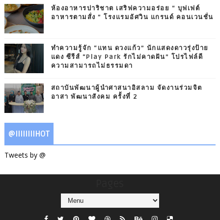
ห้องอาหารปาริชาต เสริฟความอร่อย “ บุฟเฟต์
อาหารตามสั่ง ” โรงแรมอัศวิน แกรนด์ คอนเวนชั่น
ทำความรู้จัก “แทน ดวงแก้ว” นักแสดงดาวรุ่งป้าย
แดง ซีรีส์ “Play Park รักไม่คาดฝัน” โปรไฟล์ดี
ความสามารถไม่ธรรมดา
สถาบันพัฒนาผู้นำศาสนาอิสลาม จัดงานร่วมจิต
อาสา พัฒนาสังคม ครั้งที่ 2
@IIIIIIIIHOT
Tweets by @
Pages