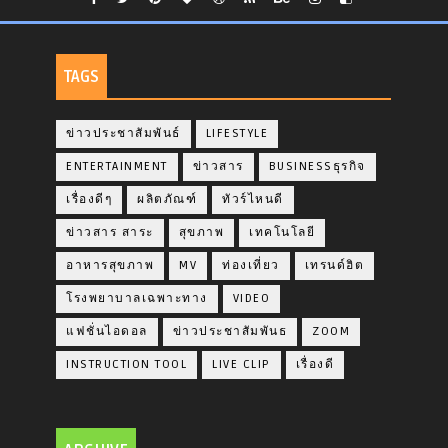
TAGS
ข่าวประชาสัมพันธ์
LIFESTYLE
ENTERTAINMENT
ข่าวสาร
BUSINESSธุรกิจ
เรื่องดีๆ
ผลิตภัณฑ์
ทัวร์ไหนดี
ข่าวสาร สาระ
สุขภาพ
เทคโนโลยี
อาหารสุขภาพ
MV
ท่องเที่ยว
เทรนด์ฮิต
โรงพยาบาลเฉพาะทาง
VIDEO
แฟชั่นไอดอล
ข่าวประชาสัมพันธ
ZOOM
INSTRUCTION TOOL
LIVE CLIP
เรื่องดี