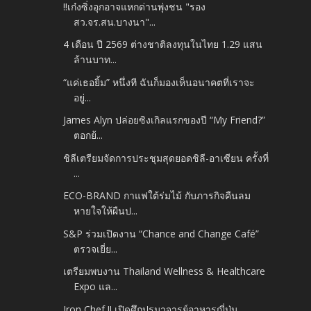
‼️เก๋งซิ่งอุกอาจแหกด่านพุ่งชน "รอง
สว.จร.สน.บางนา"...
4 เดือน ปี 2569 ต่างชาติลงทุนในไทย 1.29 แสน
ล้านบาท...
“แค่เธอยิ้ม” หนึ่งที ฉันก็มองเห็นอนาคตที่เราจะ
อยู่...
James Alyn ปล่อยซิงเกิลแรกของปี “My Friend?”
ตอกย้...
ชิลีเตรียมจัดการประชุมสุดยอดชิลี-อาเซียน ครั้งที่
...
ECO-BRAND กาแฟใต้ร่มไม้ กับภารกิจคืนลม
หายใจให้ผืนป...
S&P ร่วมเปิดงาน “Chance and Change Café”
ตรวจเยี่ย...
เตรียมพบงาน Thailand Wellness & Healthcare
Expo แล...
Iron Chef !! เปิดศึกปรมาจารย์อาหารญี่ปุ่น