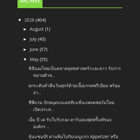
ARCHIVE
2026
(404)
▼
August
(1)
►
July
(43)
►
June
(57)
►
May
(55)
▼
ชิลีมองไทยเป็นตลาดยุทธศาสตร์ระยะยาว รับการ
ขยายตัวข...
ยกระดับค่ำคืนวันศุกร์ด้วยเนื้อเกรดพรีเมียม พร้อม
อา...
ซีพีแรม ปักหมุดบนเดสทิเนชั่นแพลตฟอร์มใหม่
เปิดประส...
เอ็ม บี เค รับใบรับรอง คาร์บอนฟุตพริ้นท์ของ
องค์กร ...
ลุ้นแชมป์!! ผ่านพ้นไปกับเมนูแรก Appetizer หรือ