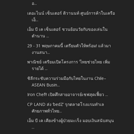
อ...
เดอะไนน์ เซ็นเตอร์ ติวานนท์ ศูนย์การค้าในเครือ
เอ็...
เอ็ม บี เค เซ็นเตอร์ ชวนย้อนวัยกับของเล่นใน
ตำนาน ...
29 - 31 พฤษภาคมนี้ เตรียมตัวให้พร้อม! แล้วมา
งานสนา...
พาณิชย์ เตรียมเปิดโครงการ ‘ไทยช่วยไทย เพิ่ม
รายได้ ...
ชิลีกระชับความร่วมมือกับไทยในงาน Chile–
ASEAN Busin...
Iron Chef!! เปิดศึกสายอาจารย์เชฟสุดเฟี้ยว ...
CP LAND ส่ง ‘bedZ’ รุกตลาดโรงแรมทำเล
ศักยภาพทั่วไทย...
เอ็ม บี เค เคียงข้างผู้ป่วยมะเร็ง มอบเงินสนับสนุน
...