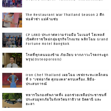
The Restaurant War Thailand Season 2 ศึก
พ่อค้าซ่า แม่ค้าแซ่บ
CP LAND ประกาศความร่วมมือ ไมเนอร์ โฮเทลส์
เปิดศักราชใหม่กลุ่มธุรกิจโรงแรม พลิกโฉม Grand
Fortune Hotel Bangkok
โรคที่ทุกคนมองข้าม ภัยเงียบ จากภาวะโรคกระดูก
พรุน(Osteoporosis)
Iron Chef Thailand เผยโฉม เชฟกระทะเหล็กคน
ที่ 9 “เชฟอาร์ต ศุภมงคล”ครบเครื่อง..ฝีมือ-
ประสบการณ์
ทหารในกองทัพภาคที่4 ออกช่วยเหลือประชาชนที่
ประสบอุทกภัยในจังหวัดนราธิวาส ปัตตานี และ
ยะลา