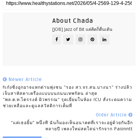
About Chada
[JOB] Jazz of Bit แค่คิดก็ตื่นเต้น
Newer Article
‼️เก๋งซิ่งอุกอาจแหกด่านพุ่งชน "รอง สว.จร.สน.บางนา" ร่างปลิว
เจ็บสาหัสคาเครื่องแบบบนถนนเทพรัตน ล่าสุด
"พล.ต.ท.ไตรรงค์ ผิวพรรณ" รุดเยี่ยมในห้อง ICU สั่งระดมความ
ช่วยเหลือและดูแลสวัสดิการเต็มที่
Older Article
“แค่เธอยิ้ม” หนึ่งที ฉันก็มองเห็นอนาคตที่เราจะอยู่ด้วยกันอีก
หลายปี เพลงใหม่สดใสน่ารักจาก Paiiinntt