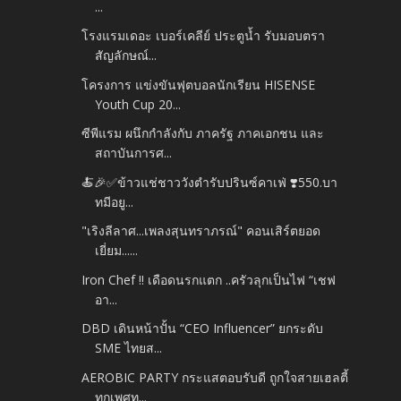
...
โรงแรมเดอะ เบอร์เคลีย์ ประตูน้ำ รับมอบตรา
สัญลักษณ์...
โครงการ แข่งขันฟุตบอลนักเรียน HISENSE
Youth Cup 20...
ซีพีแรม ผนึกกำลังกับ ภาครัฐ ภาคเอกชน และ
สถาบันการศ...
🍝🎉✅️ข้าวแช่ชาววังตำรับปรินซ์คาเฟ่ ❣️550.บา
ทมีอยู...
"เริงลีลาศ...เพลงสุนทราภรณ์" คอนเสิร์ตยอด
เยี่ยม......
Iron Chef !! เดือดนรกแตก ..ครัวลุกเป็นไฟ “เชฟ
อา...
DBD เดินหน้าปั้น “CEO Influencer” ยกระดับ
SME ไทยส...
AEROBIC PARTY กระแสตอบรับดี ถูกใจสายเฮลตี้
ทุกเพศทุ...