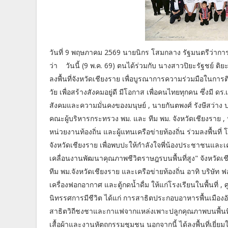
วันที่ 9 พฤษภาคม 2569 นายนิกร โสมกลาง รัฐมนตรีว่าก
ว่า วันนี้ (9 พ.ค. 69) ตนได้ร่วมกับ นางสาวปิยะรัฐชย์ 
ลงพื้นที่จังหวัดเชียงราย เพื่อบูรณาการความร่วมมือใน
วัย เพื่อสร้างสังคมอยู่ดี มีโอกาส เพื่อคนไทยทุกคน ซึ่งม
สังคมและความมั่นคงของมนุษย์ , นายกันตพงศ์ รังษีสว่า
คณะผู้บริหารกระทรวง พม. และ ทีม พม. จังหวัดเชียงราย , นา
หน่วยงานท้องถิ่น และผู้แทนเครือข่ายท้องถิ่น ร่วมลงพื้นที่ 
จังหวัดเชียงราย เพื่อพบปะให้กำลังใจพี่น้องประชาชนและเครื
เคลื่อนงานพัฒนาคุณภาพชีวิตราษฎรบนพื้นที่สูง" จังหว
ทีม พม.จังหวัดเชียงราย และเครือข่ายท้องถิ่น อาทิ บริษั
เครื่องฟอกอากาศ และตู้กดน้ำดื่ม ให้แก่โรงเรียนในพื้นที่ ,
นิทรรศการมีชีวิต ได้แก่ การสาธิตประกอบอาหารพื้นเมืองอัต
สาธิตวิถีชงชาและกาแฟจากแหล่งเพาะปลูกคุณภาพบนพื้นที่สู
เสื้อผ้าและงานหัตถกรรมชุมชน นอกจากนี้ ได้ลงพื้นที่เยี่ยมใ