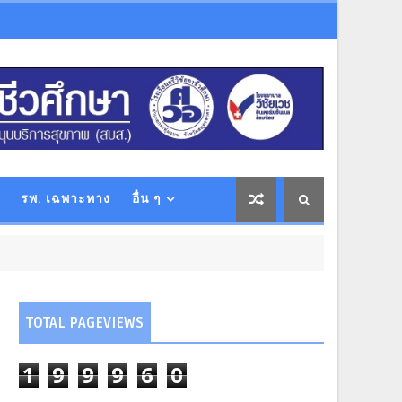
รพ. เฉพาะทาง
อื่น ๆ
TOTAL PAGEVIEWS
1
9
9
9
6
0