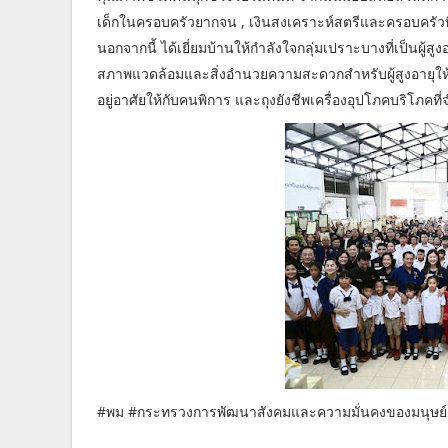
เด็กในครอบครัวยากจน , เงินสงเคราะห์สตรีและครอบครัว
นอกจากนี้ ได้เยี่ยมบ้านให้กำลังใจกลุ่มเปราะบางที่เป็น
สภาพแวดล้อมและสิ่งอำนวยความสะดวกสำหรับผู้สูงอายุใ
อยู่อาศัยให้กับคนพิการ และถุงยังชีพเครื่องอุปโภคบริโภคที
#พม #กระทรวงการพัฒนาสังคมและความมั่นคงของมนุษย์