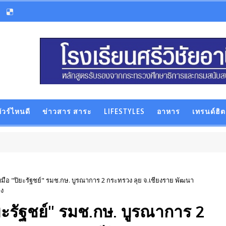
ัวร์ไหนดี
ข่าวสาร สาระ
LIFESTYLES
อาหาร
เทรนด์ฮิต
บมือ "ปิยะรัฐชย์" รมช.กษ. บูรณาการ 2 กระทรวง ลุย จ.เชียงราย พัฒนา
าง
ิยะรัฐชย์" รมช.กษ. บูรณาการ 2