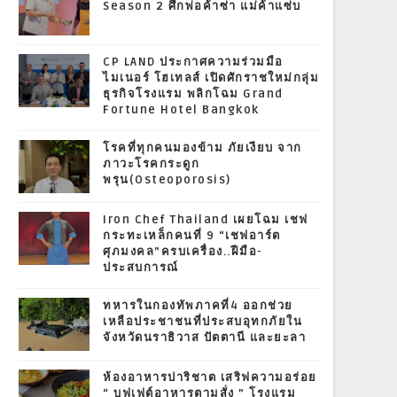
Season 2 ศึกพ่อค้าซ่า แม่ค้าแซ่บ
CP LAND ประกาศความร่วมมือ
ไมเนอร์ โฮเทลส์ เปิดศักราชใหม่กลุ่ม
ธุรกิจโรงแรม พลิกโฉม Grand
Fortune Hotel Bangkok
โรคที่ทุกคนมองข้าม ภัยเงียบ จาก
ภาวะโรคกระดูก
พรุน(Osteoporosis)
Iron Chef Thailand เผยโฉม เชฟ
กระทะเหล็กคนที่ 9 “เชฟอาร์ต
ศุภมงคล”ครบเครื่อง..ฝีมือ-
ประสบการณ์
ทหารในกองทัพภาคที่4 ออกช่วย
เหลือประชาชนที่ประสบอุทกภัยใน
จังหวัดนราธิวาส ปัตตานี และยะลา
ห้องอาหารปาริชาต เสริฟความอร่อย
“ บุฟเฟต์อาหารตามสั่ง ” โรงแรม