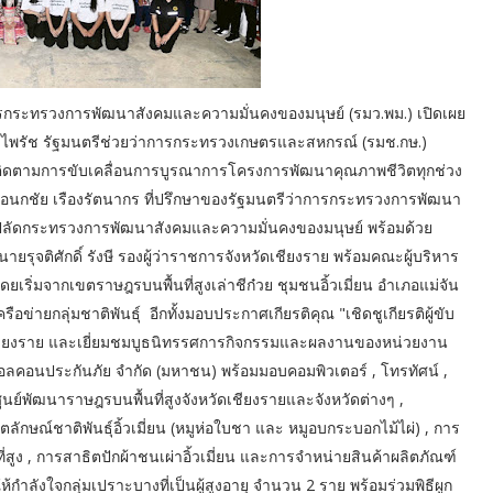
ารกระทรวงการพัฒนาสังคมและความมั่นคงของมนุษย์ (รมว.พม.) เปิดเผย
ติยะไพรัช รัฐมนตรีช่วยว่าการกระทรวงเกษตรและสหกรณ์ (รมช.กษ.)
การติดตามการขับเคลื่อนการบูรณาการโครงการพัฒนาคุณภาพชีวิตทุกช่วง
ี ดร.เอนกชัย เรืองรัตนากร ที่ปรึกษาของรัฐมนตรีว่าการกระทรวงการพัฒนา
ง ปลัดกระทรวงการพัฒนาสังคมและความมั่นคงของมนุษย์ พร้อมด้วย
ยรุจติศักดิ์ รังษี รองผู้ว่าราชการจังหวัดเชียงราย พร้อมคณะผู้บริหาร
โดยเริ่มจากเขตราษฎรบนพื้นที่สูงเล่าชีก๋วย ชุมชนอิ้วเมี่ยน อำเภอแม่จัน
อข่ายกลุ่มชาติพันธุ์ อีกทั้งมอบประกาศเกียรติคุณ "เชิดชูเกียรติผู้ขับ
ัดเชียงราย และเยี่ยมชมบูธนิทรรศการกิจกรรมและผลงานของหน่วยงาน
ท ฟอลคอนประกันภัย จำกัด (มหาชน) พร้อมมอบคอมพิวเตอร์ , โทรทัศน์ ,
 ศูนย์พัฒนาราษฎรบนพื้นที่สูงจังหวัดเชียงรายและจังหวัดต่างๆ ,
ลักษณ์ชาติพันธุ์อิ้วเมี่ยน (หมูห่อใบชา และ หมูอบกระบอกไม้ไผ่) , การ
ง , การสาธิตปักผ้าชนเผ่าอิ้วเมี่ยน และการจำหน่ายสินค้าผลิตภัณฑ์
ห้กำลังใจกลุ่มเปราะบางที่เป็นผู้สูงอายุ จำนวน 2 ราย พร้อมร่วมพิธีผูก