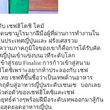
กับ
เชฟ
ฮิ
โตชิ โคม
นซามูไรมากฝีมือผู้ที่ผ่านการทำงานใน
งในประเทศญี่ปุ่นและ ฝรั่งเศสรวม
นความภาคภูมิใจของเขาก็คือการได้รับคัด
ี่ปุ่นเข้าแข่งบนเวทีระดับโลก
ข้าสู่รอบ
Finalist
การก้าวเข้าสู่สนาม
ิ
โตชิ
เพราะอยากท้าประลองกับ เชฟ
ไทย เชฟ
ที่
ขึ้นชื่อว่าเป็น
เทพ
ด้านอาหาร
ถุดิบสู่อาหารญี่ปุ่นระดับเซนเซ
บอกเลย
ัวต่อตัวของ
เชฟ
ฮิ
โตชิ
และเชฟ
ยุทธ์ต่างๆ
พร้อมฝีมือระดับเทพ
ออกมาสู้กัน
ือ
สุดยอดอาหารญี่ปุ่น