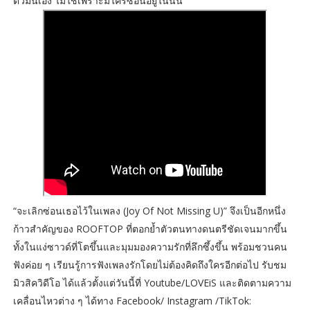
ตัวมันเอง ไม่ใช่เพราะมีใครซ่อนอยู่ในนั้น
“จะเลิกซ่อนเธอไว้ในเพลง (Joy Of Not Missing U)” จึงเป็นอีกหนึ่ง
ก้าวสำคัญของ ROOFTOP ที่ตอกย้ำตัวตนทางดนตรีชัดเจนมากขึ้น
ทั้งในแง่ซาวด์ที่โตขึ้นและมุมมองความรักที่ลึกซึ้งขึ้น พร้อมชวนคน
ฟังค่อย ๆ เรียนรู้การฟังเพลงรักโดยไม่ต้องคิดถึงใครอีกต่อไป รับชม
มิวสิควิดีโอ ได้แล้วตั้งแต่วันนี้ที่ Youtube/LOVEiS และติดตามความ
เคลื่อนไหวต่าง ๆ ได้ทาง Facebook/ Instagram /TikTok: