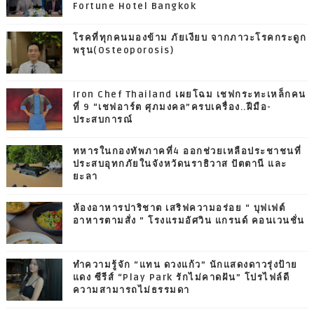
Fortune Hotel Bangkok
โรคที่ทุกคนมองข้าม ภัยเงียบ จากภาวะโรคกระดูก
พรุน(Osteoporosis)
Iron Chef Thailand เผยโฉม เชฟกระทะเหล็กคน
ที่ 9 “เชฟอาร์ต ศุภมงคล”ครบเครื่อง..ฝีมือ-
ประสบการณ์
ทหารในกองทัพภาคที่4 ออกช่วยเหลือประชาชนที่
ประสบอุทกภัยในจังหวัดนราธิวาส ปัตตานี และ
ยะลา
ห้องอาหารปาริชาต เสริฟความอร่อย “ บุฟเฟต์
อาหารตามสั่ง ” โรงแรมอัศวิน แกรนด์ คอนเวนชั่น
ทำความรู้จัก “แทน ดวงแก้ว” นักแสดงดาวรุ่งป้าย
แดง ซีรีส์ “Play Park รักไม่คาดฝัน” โปรไฟล์ดี
ความสามารถไม่ธรรมดา