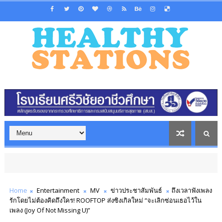
Home
Entertainment
MV
ข่าวประชาสัมพันธ์
ถึงเวลาฟังเพลง
รักโดยไม่ต้องคิดถึงใคร! ROOFTOP ส่งซิงเกิลใหม่ “จะเลิกซ่อนเธอไว้ใน
เพลง (Joy Of Not Missing U)”