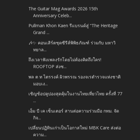
The Guitar Mag Awards 2026 15th
Anniversary Celeb...
Pullman Khon Kaen รีแบรนด์สู่ “The Heritage
Grand ...
🎶✨ คอนเสิร์ตชุดซีรีส์พิพิธภัณฑ์ ร่วมกับ มหาวิ
ทยาล...
ถึงเวลาฟังเพลงรักโดยไม่ต้องคิดถึงใคร!
ROOFTOP ส่งซ...
พล ต ท ไตรรงค์ ผิวพรรณ รองจเรตำรวจแห่งชาติ
มอบเง...
เชิญช้อปคูปองสุดคุ้มในงานไทยเที่ยวไทย ครั้งที่ 77
...
เอ็ม บี เค เซ็นเตอร์ สานต่อความร่วมมือ กทม. จัด
กิจ...
เปลี่ยนปฏิทินเก่าเป็นโอกาสใหม่ MBK Care ส่งต่อ
ความ...