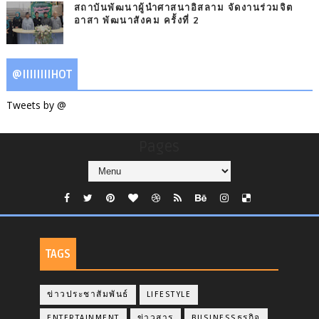
สถาบันพัฒนาผู้นำศาสนาอิสลาม จัดงานร่วมจิต
อาสา พัฒนาสังคม ครั้งที่ 2
@IIIIIIIIHOT
Tweets by @
Pages
TAGS
ข่าวประชาสัมพันธ์
LIFESTYLE
ENTERTAINMENT
ข่าวสาร
BUSINESSธุรกิจ