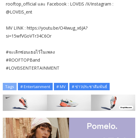
rooftop_official และ Facebook : LOVEiS /X/Instagram :
@LOVEiS_ent
MV LINK : https://youtu.be/O4Iwug_x6JA?
si=15wfVGoVTr34C6Or
#จะเลิกซ่อนเธอไว้ในเพลง
#ROOFTOPBand
#LOVEiSENTERTAINMENT
Tags
# Entertainment
# MV
# ข่าวประชาสัมพันธ์