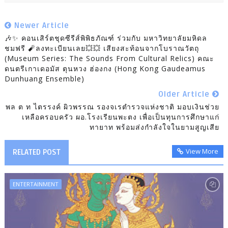
Newer Article
🎶✨ คอนเสิร์ตชุดซีรีส์พิพิธภัณฑ์ ร่วมกับ มหาวิทยาลัยมหิดล
ชมฟรี 🧨ลงทะเบียนเลย💥💥 เสียงสะท้อนจากโบราณวัตถุ
(Museum Series: The Sounds From Cultural Relics) คณะ
ดนตรีเกาเดอมัส ตุนหวง ฮ่องกง (Hong Kong Gaudeamus
Dunhuang Ensemble)
Older Article
พล ต ท ไตรรงค์ ผิวพรรณ รองจเรตำรวจแห่งชาติ มอบเงินช่วย
เหลือครอบครัว ผอ.โรงเรียนพะตง เพื่อเป็นทุนการศึกษาแก่
ทายาท พร้อมส่งกำลังใจในยามสูญเสีย
View More
RELATED POST
ENTERTAINMENT