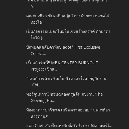
ว...
คุณภัณฑิรา ชัยผาติกุล ผู้บริหารฝ่ายการตลาดไผ่
ทองไอ...
เป็นกิจกรรมแปลกใหม่ในเชิงสร้างสรรค์ ตักบาตร
ใบไม้ (...
ปักหมุดสุดสัปดาห์กับ adot° First Exclusive
Collect...
เริ่มแล้ววันนี้!! MBK CENTER BURNOUT
Project เช็กส...
4 ศูนย์การค้าเครือเอ็ม บี เค เอาใจสายมูกับงาน
"Chi...
ฟอร์จูนทาวน์ ชวนฉลองตรุษจีน กับงาน ‘The
Glowing Ho...
ห้องอาหารปาริชาต เสริฟความอร่อย “ บุฟเฟต์อา
หารตามส...
Iron Chef เปิดศึกแห่งศักดิ์ศรีครั้งประวัติศาสตร์ไ...