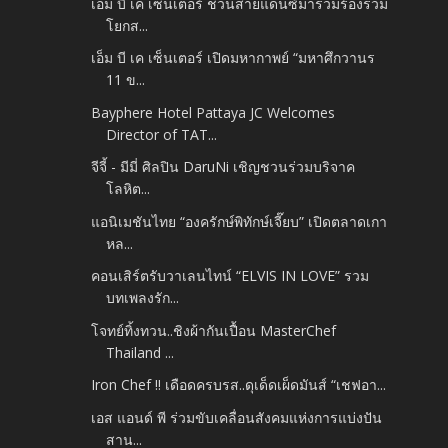
เอ็ม บี เค เซ็นเตอร์ ชวนสายแดนซ์มาร่วมร้องร่วม
โยกส...
เอ็ม บี เค เซ็นเตอร์ เปิดมหากาพย์ “มหาศึกวานร
11 ข...
Bayphere Hotel Pattaya JC Welcomes
Director of TAT...
จีจี้ - มีมี่ ศิลปิน DaruNi เชิญชวนร่วมบริจาค
โลหิต...
แอนิเมชันไทย “องครักษ์พิทักษ์เจี๊ยบ” เปิดตลาดเกา
หล...
คอนเสิร์ตรับวาเลนไทน์ “ELVIS IN LOVE” รวม
บทเพลงรัก...
โจทย์ทิ้งทวน..ชิงผ้ากันเปื้อน MasterChef
Thailand ...
Iron Chef !! เดือดครบรส..ดุเด็ดเผ็ดมันส์ “เชฟอา...
เอส แอนด์ พี ร่วมขับเคลื่อนสังคมแห่งการแบ่งปัน
สาน...