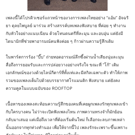
เพลงนี้ได้โปรดิวเซอร์แถวหน้าของวงการเพลงไทยอย่าง “แอ้ม” อัจฉริ
ยา ดุลยไพบูลย์ มาร่วม สร้างสรรค์บทเพลงฟังสบาย ที่ค่อย ๆ ทำงาน
กับหัวใจอย่างแนบเนียน ด้วยโทนดนตรีที่ละมุน และอบอุ่น แต่ยังมี
ไดนามิกที่ช่วยพาอารมณ์คนฟังค่อย ๆ ก้าวผ่านความรู้สึกเดิม
ในพาร์ตการร้อง “บี๊บ” ถ่ายทอดอารมณ์ลึกซึ้งผ่านน้ำเสียงนุ่มละมุน
สื่อถึงการยอมรับและการปล่อยวางอย่างจริงใจ ขณะที่ “โก้” เติม
เอกลักษณ์ของวงด้วยไลน์กีตาร์ที่ทั้งเท่และมีสกิลเฉพาะตัว ทำให้ภาพ
รวมของเพลงเต็มไปด้วยบรรยากาศโรแมนติก ฟังสบาย แต่ยังคง
ความคูลในแบบฉบับของ ROOFTOP
เนื้อหาของเพลงสะท้อนความรู้สึกของคนที่เคยผูกเพลงรักทุกเพลงเข้า
กับใครบางคน ไม่ว่าจะเปิดฟังเพลงไหน ภาพความทรงจำก็มักย้อน
กลับมาเสมอ แต่เมื่อถึงเวลาที่ต้องเริ่มต้นใหม่ ก็เลือกจะลบภาพเหล่า
นั้นออกจากทุกท่วงทำนอง เพื่อให้จากนี้ไป เพลงรักจะเพราะขึ้นเพราะ