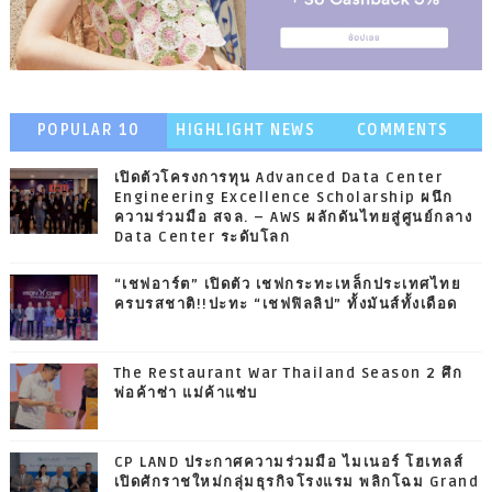
POPULAR 10
HIGHLIGHT NEWS
COMMENTS
เปิดตัวโครงการทุน Advanced Data Center
Engineering Excellence Scholarship ผนึก
ความร่วมมือ สจล. – AWS ผลักดันไทยสู่ศูนย์กลาง
Data Center ระดับโลก
“เชฟอาร์ต” เปิดตัว เชฟกระทะเหล็กประเทศไทย
ครบรสชาติ!!ปะทะ “เชฟฟิลลิป” ทั้งมันส์ทั้งเดือด
The Restaurant War Thailand Season 2 ศึก
พ่อค้าซ่า แม่ค้าแซ่บ
CP LAND ประกาศความร่วมมือ ไมเนอร์ โฮเทลส์
เปิดศักราชใหม่กลุ่มธุรกิจโรงแรม พลิกโฉม Grand