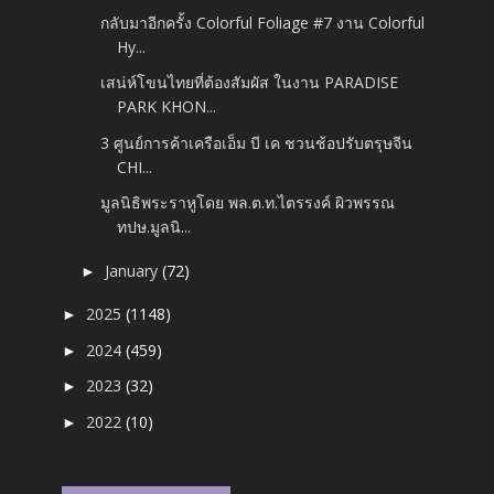
กลับมาอีกครั้ง Colorful Foliage #7 งาน Colorful
Hy...
เสน่ห์โขนไทยที่ต้องสัมผัส ในงาน PARADISE
PARK KHON...
3 ศูนย์การค้าเครือเอ็ม บี เค ชวนช้อปรับตรุษจีน
CHI...
มูลนิธิพระราหูโดย พล.ต.ท.ไตรรงค์ ผิวพรรณ
ทปษ.มูลนิ...
January
(72)
►
2025
(1148)
►
2024
(459)
►
2023
(32)
►
2022
(10)
►