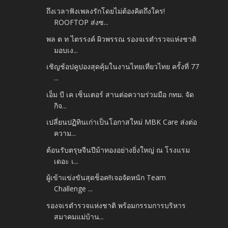
ถึงเวลาฟังเพลงรักโดยไม่ต้องคิดถึงใคร!
ROOFTOP ส่งซ...
พล ต ท ไตรรงค์ ผิวพรรณ รองจเรตำรวจแห่งชาติ
มอบเง...
เชิญช้อปคูปองสุดคุ้มในงานไทยเที่ยวไทย ครั้งที่ 77
...
เอ็ม บี เค เซ็นเตอร์ สานต่อความร่วมมือ กทม. จัด
กิจ...
เปลี่ยนปฏิทินเก่าเป็นโอกาสใหม่ MBK Care ส่งต่อ
ความ...
ต้อนรับตรุษจีนปีม้าทองอย่างยิ่งใหญ่ ณ โรงแรม
เดอะ เ...
ผู้เข้าแข่งขันสุดช็อค!!เจอจัดหนัก Team
Challenge ...
รองจเรตำรวจแห่งชาติ พร้อมกรรมการบริหาร
สมาคมแม่บ้าน...