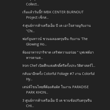
Collect...
เริ่มแล้ววันนี้!! MBK CENTER BURNOUT
Project เช็กส...
4 ศูนย์การค้าเครือเอ็ม บี เค เอาใจสายมูกับงาน
"Chi...
ฟอร์จูนทาวน์ ชวนฉลองตรุษจีน กับงาน ‘The
Glowing Ho...
ห้องอาหารปาริชาต เสริฟความอร่อย “ บุฟเฟต์อา
หารตามส...
Iron Chef เปิดศึกแห่งศักดิ์ศรีครั้งประวัติศาสตร์ไ...
กลับมาอีกครั้ง Colorful Foliage #7 งาน Colorful
Hy...
เสน่ห์โขนไทยที่ต้องสัมผัส ในงาน PARADISE
PARK KHON...
3 ศูนย์การค้าเครือเอ็ม บี เค ชวนช้อปรับตรุษจีน
CHI...