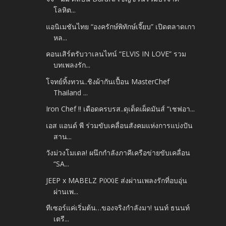
โลหิต...
แอนิเมชันไทย “องครักษ์พิทักษ์เจี๊ยบ” เปิดตลาดเกา
หล...
คอนเสิร์ตรับวาเลนไทน์ “ELVIS IN LOVE” รวม
บทเพลงรัก...
โจทย์ทิ้งทวน..ชิงผ้ากันเปื้อน MasterChef
Thailand ...
Iron Chef !! เดือดครบรส..ดุเด็ดเผ็ดมันส์ “เชฟอา...
เอส แอนด์ พี ร่วมขับเคลื่อนสังคมแห่งการแบ่งปัน
สาน...
วังม่วงโมเดล! ผนึกกำลังภาคีเครือข่ายขับเคลื่อน
“SA...
JEEP x MABELZ PiXXiE ส่งผ่านเพลงรักที่อบอุ่น
ผ่านเพ...
ทีเซอร์แค่เริ่มต้น…ของจริงกำลังมา! นนท์ ธนนท์
เตรี...