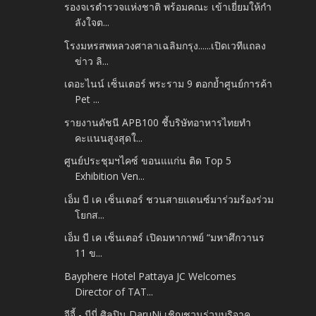
รองจเรตำรวจแห่งชาติ พร้อมคณะ เข้าเยี่ยมให้กำ
ลังใจต...
โรงมหรสพหลวงศาลาเฉลิมกรุง......เปิดเวทีแถลง
ข่าว ลิ...
เดอะไนน์ เซ็นเตอร์ พระราม 9 ตอกย้ำศูนย์การค้า
Pet ...
รายงานดัชนี APB100 ชี้บริษัทอาหารไทยทำ
คะแนนสูงสุดใ...
ศูนย์ประชุมฯไคซ์ ขอนแแก่น ติด Top 5
Exhibition Ven...
เอ็ม บี เค เซ็นเตอร์ ชวนสายแดนซ์มาร่วมร้องร่วม
โยกส...
เอ็ม บี เค เซ็นเตอร์ เปิดมหากาพย์ “มหาศึกวานร
11 ข...
Bayphere Hotel Pattaya JC Welcomes
Director of TAT...
จีจี้ - มีมี่ ศิลปิน DaruNi เชิญชวนร่วมบริจาค