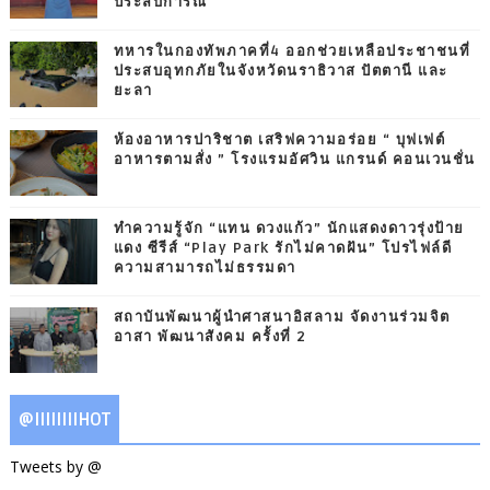
ประสบการณ์
ทหารในกองทัพภาคที่4 ออกช่วยเหลือประชาชนที่
ประสบอุทกภัยในจังหวัดนราธิวาส ปัตตานี และ
ยะลา
ห้องอาหารปาริชาต เสริฟความอร่อย “ บุฟเฟต์
อาหารตามสั่ง ” โรงแรมอัศวิน แกรนด์ คอนเวนชั่น
ทำความรู้จัก “แทน ดวงแก้ว” นักแสดงดาวรุ่งป้าย
แดง ซีรีส์ “Play Park รักไม่คาดฝัน” โปรไฟล์ดี
ความสามารถไม่ธรรมดา
สถาบันพัฒนาผู้นำศาสนาอิสลาม จัดงานร่วมจิต
อาสา พัฒนาสังคม ครั้งที่ 2
@IIIIIIIIHOT
Tweets by @