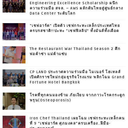
Engineering Excellence Scholarship ผนึก
ความร่วมมือ สจล. – AWS ผลักดันไทยสู่ศูนย์กลาง
Data Center ระดับโลก
“เชฟอาร์ต” เปิดตัว เชฟกระทะเหล็กประเทศไทย
ครบรสชาติ!!ปะทะ “เชฟฟิลลิป” ทั้งมันส์ทั้งเดือด
The Restaurant War Thailand Season 2 ศึก
พ่อค้าซ่า แม่ค้าแซ่บ
CP LAND ประกาศความร่วมมือ ไมเนอร์ โฮเทลส์
เปิดศักราชใหม่กลุ่มธุรกิจโรงแรม พลิกโฉม Grand
Fortune Hotel Bangkok
โรคที่ทุกคนมองข้าม ภัยเงียบ จากภาวะโรคกระดูก
พรุน(Osteoporosis)
Iron Chef Thailand เผยโฉม เชฟกระทะเหล็กคน
ที่ 9 “เชฟอาร์ต ศุภมงคล”ครบเครื่อง..ฝีมือ-