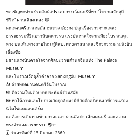
ขอเชิญทุกท่านร่วมสัมผัสประสบการณ์ดนตรีที่พา “โบราณวัตถุมี
ชีวิต” ผ่านเสียงเพลง 🎼
คณะดนตรีเกาเดอมัส ตุนหวง ฮ่องกง ปลุกเรื่องราวจากแหล่ง
อารยธรรมที่ยืนยาวนับศตวรรษ แรงบันดาลใจจากเมืองโบราณตุน
หวง บนเส้นทางสายไหม สู่ศิลปะพุทธศาสนาและจิตรกรรมฝาผนังอัน
เลื่องชื่อ
ผสานแรงบันดาลใจจากศิลปะราชสำนักจีนแห่ง The Palace
Museum
และโบราณวัตถุล้ำค่าจาก Sanxingdui Museum
🎻 ถ่ายทอดผ่านดนตรีจีนโบราณ
🎼 ตีความใหม่ด้วยบทประพันธ์ร่วมสมัย
🖼 ทำให้ภาพและโบราณวัตถุกลับมามีชีวิตอีกครั้งบนเวทีการแสดง
นี่ไม่ใช่แค่คอนเสิร์ต
แต่คือการเดินทางข้ามกาลเวลา ผ่านศิลปะ เสียงดนตรี และความ
ทรงจำของอารยธรรม 🌏✨
🗓 วันอาทิตย์ที่ 15 มีนาคม 2569