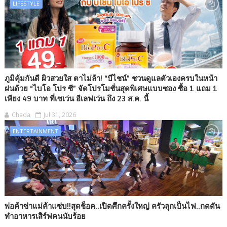
LIFESTYLE
ภูมิคุ้มกันดี ผิวสวยใส ตาไม่ล้า! “บีไชน์” ชวนดูแลตัวเองครบในหน้า
ฝนด้วย “ไบโอ โปร ซี” จัดโปรโมชั่นสุดพิเศษแบบซอง ซื้อ 1 แถม 1
เพียง 49 บาท ที่เซเว่น อีเลฟเว่น ถึง 23 ส.ค. นี้
Chada
Jul 31, 2026
ENTERTAINMENT
พ่อค้าซ่าแม่ค้าแซ่บ!!สุดช็อค..เปิดศึกครั้งใหญ่ ครัวลุกเป็นไฟ..กดดัน
ทำอาหารเสิร์ฟคนนับร้อย