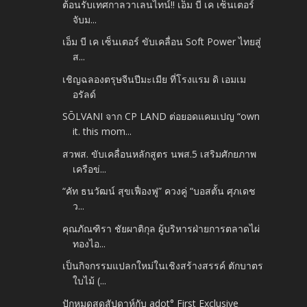
ต้อนรับเทศกาลวาเลนไทน์!! เอ็ม บี เค เซ็นเตอร์
จับม...
เอ็ม บี เค เซ็นเตอร์ ขับเคลื่อน Soft Power ไทยสู่
ส...
เชิญฉลองตรุษจีนปีมะเมีย ที่โรงแรม ดิ เอมเม
อรัลด์
SŌLVANI จาก CP LAND ต่อยอดแคมเปญ “own
it. this mom...
สวพส. ขับเคลื่อนหลักสูตร นพส.5 เสริมศักยภาพ
เครือข่...
“คัท ธนวัฒน์ สุขเฟื่องฟู” ควงคู่ “บอสตั้น ศุภเดช
ว...
คุณภัณฑิรา ชัยผาติกุล ผู้บริหารฝ่ายการตลาดไผ่
ทองไอ...
เป็นกิจกรรมแปลกใหม่ในเชิงสร้างสรรค์ ตักบาตร
ใบไม้ (...
ปักหมุดสุดสัปดาห์กับ adot° First Exclusive