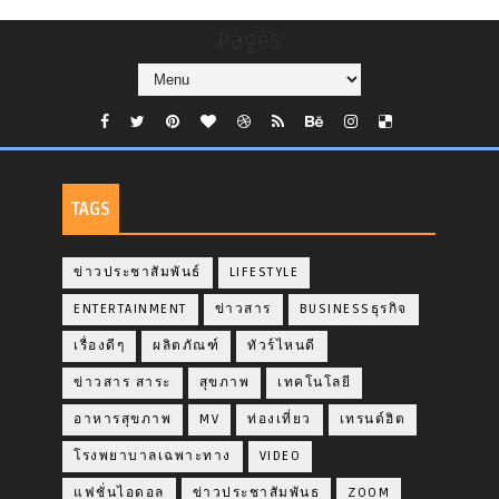
Pages
TAGS
ข่าวประชาสัมพันธ์
LIFESTYLE
ENTERTAINMENT
ข่าวสาร
BUSINESSธุรกิจ
เรื่องดีๆ
ผลิตภัณฑ์
ทัวร์ไหนดี
ข่าวสาร สาระ
สุขภาพ
เทคโนโลยี
อาหารสุขภาพ
MV
ท่องเที่ยว
เทรนด์ฮิต
โรงพยาบาลเฉพาะทาง
VIDEO
แฟชั่นไอดอล
ข่าวประชาสัมพันธ
ZOOM