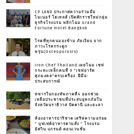
CP LAND ประกาศความร่วมมือ
ไมเนอร์ โฮเทลส์ เปิดศักราชใหม่กลุ่ม
ธุรกิจโรงแรม พลิกโฉม Grand
Fortune Hotel Bangkok
โรคที่ทุกคนมองข้าม ภัยเงียบ จาก
ภาวะโรคกระดูก
พรุน(Osteoporosis)
Iron Chef Thailand เผยโฉม เชฟ
กระทะเหล็กคนที่ 9 “เชฟอาร์ต
ศุภมงคล”ครบเครื่อง..ฝีมือ-
ประสบการณ์
ทหารในกองทัพภาคที่4 ออกช่วย
เหลือประชาชนที่ประสบอุทกภัยใน
จังหวัดนราธิวาส ปัตตานี และยะลา
ห้องอาหารปาริชาต เสริฟความอร่อย
“ บุฟเฟต์อาหารตามสั่ง ” โรงแรม
อัศวิน แกรนด์ คอนเวนชั่น