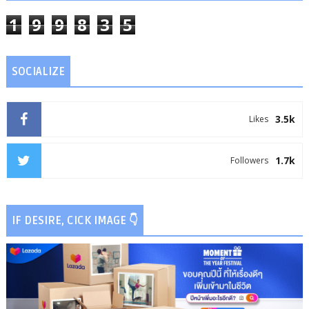
1
9
9
8
3
5
SOCIALIZE
3.5k
Likes
1.7k
Followers
IF DESIRE, CICK IMAGE 👇