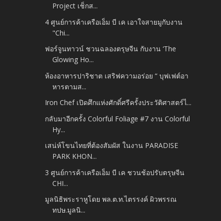
Project เช็กส...
4 ศูนย์การค้าเครือเอ็ม บี เค เอาใจสายมูกับงาน
"Chi...
ฟอร์จูนทาวน์ ชวนฉลองตรุษจีน กับงาน ‘The
Glowing Ho...
ห้องอาหารปาริชาต เสริฟความอร่อย “ บุฟเฟต์อา
หารตามส...
Iron Chef เปิดศึกแห่งศักดิ์ศรีครั้งประวัติศาสตร์ไ...
กลับมาอีกครั้ง Colorful Foliage #7 งาน Colorful
Hy...
เสน่ห์โขนไทยที่ต้องสัมผัส ในงาน PARADISE
PARK KHON...
3 ศูนย์การค้าเครือเอ็ม บี เค ชวนช้อปรับตรุษจีน
CHI...
มูลนิธิพระราหูโดย พล.ต.ท.ไตรรงค์ ผิวพรรณ
ทปษ.มูลนิ...