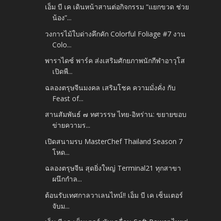
เอ็ม บี เค เดินหน้าสานต่อกิจกรรม “แยกขวด ช่วย
น้อง”...
วงการไม้ใบด่างคึกคัก Colorful Foliage #7 งาน
Colo...
พาราไดซ์ พาร์ค ส่งเสริมศักยภาพนักกีฬาอาวุโส
เปิดพื...
ฉลองตรุษจีนมงคล เสริมโชค ความมั่งคั่ง กับ
Feast of...
สานสัมพันธ์ ๗ ทศวรรษ ไทย-อิหร่าน: ขยายขอบ
ข่ายความร...
เปิดสนามรบ MasterChef Thailand Season 7
โหด...
ฉลองตรุษจีน สุดยิ่งใหญ่ Terminal21 ทุกสาขา
ผนึกกำล...
ต้อนรับเทศกาลวาเลนไทน์!! เอ็ม บี เค เซ็นเตอร์
จับม...