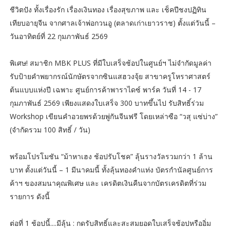
ชีวิตปัง ทั้งเรื่องรัก เรื่องเงินทอง เรื่องสุขภาพ และ เช็คปีชงปฏิทิน
เทียบอายุจีน จากศาลเจ้าพ่อกวนอู (ตลาดเก่าเยาวราช) ตั้งแต่วันนี้ –
วันอาทิตย์ที่ 22 กุมภาพันธ์ 2569
พิเศษ! สมาชิก MBK PLUS ที่มีใบเสร็จช้อปในศูนย์ฯ ไม่จำกัดมูลค่า
รับป้ายคำพยากรณ์นักษัตรจากซินแสฮวงจุ้ย สาขาครูโหราศาสตร์
ต้นแบบแห่งปี เฉพาะ ศูนย์การค้าพาราไดซ์ พาร์ค วันที่ 14 - 17
กุมภาพันธ์ 2569 เพียงแสดงใบเสร็จ 300 บาทขึ้นไป รับสิทธิ์ร่วม
Workshop เขียนคำอวยพรด้วยพู่กันจีนฟรี โดยเหล่าซือ “วสุ แซ่บ่าง”
(จำกัดรวม 100 สิทธิ์ / วัน)
พร้อมโปรโมชัน “ม้าหาเฮง ช้อปรับโชค” ลุ้นรางวัลรวมกว่า 1 ล้าน
บาท ตั้งแต่วันนี้ – 1 มีนาคมนี้ ทั้งลุ้นทองคำแท่ง บัตรกำนัลศูนย์การ
ค้าฯ ของสมนาคุณพิเศษ และ เครดิตเงินคืนจากบัตรเครดิตที่ร่วม
รายการ ดังนี้
ต่อที่ 1 ช้อปนี้....มีลุ้น : กดรับสิทธิ์และสะสมยอดใบเสร็จช้อปหรืออิ่ม