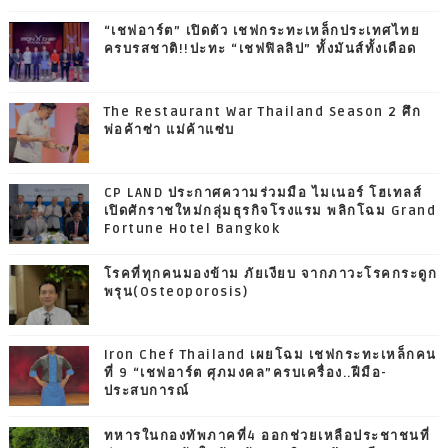
“เชฟอาร์ต” เปิดตัว เชฟกระทะเหล็กประเทศไทย
ครบรสชาติ!!ปะทะ “เชฟฟิลลิป” ทั้งมันส์ทั้งเดือด
The Restaurant War Thailand Season 2 ศึก
พ่อค้าซ่า แม่ค้าแซ่บ
CP LAND ประกาศความร่วมมือ ไมเนอร์ โฮเทลส์
เปิดศักราชใหม่กลุ่มธุรกิจโรงแรม พลิกโฉม Grand
Fortune Hotel Bangkok
โรคที่ทุกคนมองข้าม ภัยเงียบ จากภาวะโรคกระดูก
พรุน(Osteoporosis)
Iron Chef Thailand เผยโฉม เชฟกระทะเหล็กคน
ที่ 9 “เชฟอาร์ต ศุภมงคล”ครบเครื่อง..ฝีมือ-
ประสบการณ์
ทหารในกองทัพภาคที่4 ออกช่วยเหลือประชาชนที่