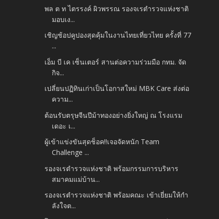
พล ต ท ไตรรงค์ ผิวพรรณ รองจเรตำรวจแห่งชาติ
มอบเง...
เชิญช้อปคูปองสุดคุ้มในงานไทยเที่ยวไทย ครั้งที่ 77
...
เอ็ม บี เค เซ็นเตอร์ สานต่อความร่วมมือ กทม. จัด
กิจ...
เปลี่ยนปฏิทินเก่าเป็นโอกาสใหม่ MBK Care ส่งต่อ
ความ...
ต้อนรับตรุษจีนปีม้าทองอย่างยิ่งใหญ่ ณ โรงแรม
เดอะ เ...
ผู้เข้าแข่งขันสุดช็อค!!เจอจัดหนัก Team
Challenge ...
รองจเรตำรวจแห่งชาติ พร้อมกรรมการบริหาร
สมาคมแม่บ้าน...
รองจเรตำรวจแห่งชาติ พร้อมคณะ เข้าเยี่ยมให้กำ
ลังใจต...