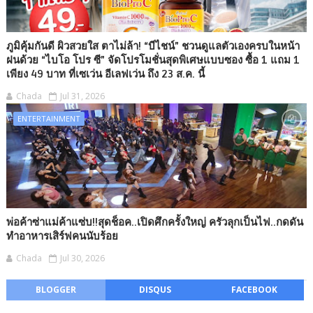
ภูมิคุ้มกันดี ผิวสวยใส ตาไม่ล้า! “บีไชน์” ชวนดูแลตัวเองครบในหน้า
ฝนด้วย “ไบโอ โปร ซี” จัดโปรโมชั่นสุดพิเศษแบบซอง ซื้อ 1 แถม 1
เพียง 49 บาท ที่เซเว่น อีเลฟเว่น ถึง 23 ส.ค. นี้
Chada
Jul 31, 2026
ENTERTAINMENT
พ่อค้าซ่าแม่ค้าแซ่บ!!สุดช็อค..เปิดศึกครั้งใหญ่ ครัวลุกเป็นไฟ..กดดัน
ทำอาหารเสิร์ฟคนนับร้อย
Chada
Jul 30, 2026
BLOGGER
DISQUS
FACEBOOK