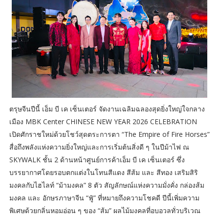
ตรุษจีนปีนี้ เอ็ม บี เค เซ็นเตอร์ จัดงานเฉลิมฉลองสุดยิ่งใหญ่ใจกลาง
เมือง MBK Center CHINESE NEW YEAR 2026 CELEBRATION
เปิดศักราชใหม่ด้วยโชว์สุดตระการตา “The Empire of Fire Horses”
สื่อถึงพลังแห่งความยิ่งใหญ่และการเริ่มต้นสิ่งดี ๆ ในปีม้าไฟ ณ
SKYWALK ชั้น 2 ด้านหน้าศูนย์การค้าเอ็ม บี เค เซ็นเตอร์ ซึ่ง
บรรยากาศโดยรอบตกแต่งในโทนสีแดง สีส้ม และ สีทอง เสริมสิริ
มงคลกับไฮไลท์ “ม้ามงคล” 8 ตัว สัญลักษณ์แห่งความมั่งคั่ง กล่องส้ม
มงคล และ อักษรภาษาจีน “ฟู๋” ที่หมายถึงความโชคดี ปีนี้เพิ่มความ
พิเศษด้วยกลิ่นหอมอ่อน ๆ ของ “ส้ม” ผลไม้มงคลที่อบอวลทั่วบริเวณ