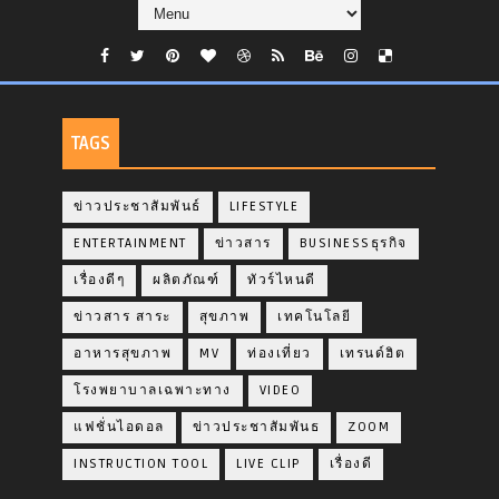
TAGS
ข่าวประชาสัมพันธ์
LIFESTYLE
ENTERTAINMENT
ข่าวสาร
BUSINESSธุรกิจ
เรื่องดีๆ
ผลิตภัณฑ์
ทัวร์ไหนดี
ข่าวสาร สาระ
สุขภาพ
เทคโนโลยี
อาหารสุขภาพ
MV
ท่องเที่ยว
เทรนด์ฮิต
โรงพยาบาลเฉพาะทาง
VIDEO
แฟชั่นไอดอล
ข่าวประชาสัมพันธ
ZOOM
INSTRUCTION TOOL
LIVE CLIP
เรื่องดี