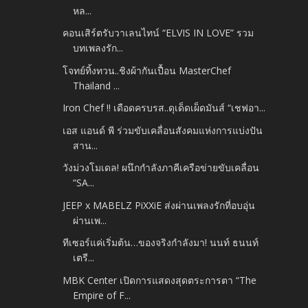
หล...
คอนเสิร์ตรับวาเลนไทน์ “ELVIS IN LOVE” รวม
บทเพลงรัก...
โจทย์ทิ้งทวน..ชิงผ้ากันเปื้อน MasterChef
Thailand ...
Iron Chef !! เดือดครบรส..ดุเด็ดเผ็ดมันส์ “เชฟอา...
เอส แอนด์ พี ร่วมขับเคลื่อนสังคมแห่งการแบ่งปัน
สาน...
วังม่วงโมเดล! ผนึกกำลังภาคีเครือข่ายขับเคลื่อน
“SA...
JEEP x MABELZ PiXXiE ส่งผ่านเพลงรักที่อบอุ่น
ผ่านเพ...
ทีเซอร์แค่เริ่มต้น…ของจริงกำลังมา! นนท์ ธนนท์
เตรี...
MBK Center เปิดการแสดงสุดตระการตา “The
Empire of F...