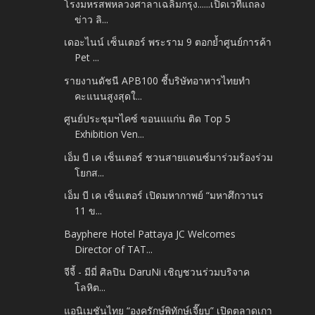
โรงมหรสพหลวงศาลาเฉลิมกรุง......เปิดเวทีแถลง
ข่าว ลิ...
เดอะไนน์ เซ็นเตอร์ พระราม 9 ตอกย้ำศูนย์การค้า
Pet ...
รายงานดัชนี APB100 ชี้บริษัทอาหารไทยทำ
คะแนนสูงสุดใ...
ศูนย์ประชุมฯไคซ์ ขอนแแก่น ติด Top 5
Exhibition Ven...
เอ็ม บี เค เซ็นเตอร์ ชวนสายแดนซ์มาร่วมร้องร่วม
โยกส...
เอ็ม บี เค เซ็นเตอร์ เปิดมหากาพย์ “มหาศึกวานร
11 ข...
Bayphere Hotel Pattaya JC Welcomes
Director of TAT...
จีจี้ - มีมี่ ศิลปิน DaruNi เชิญชวนร่วมบริจาค
โลหิต...
แอนิเมชันไทย “องครักษ์พิทักษ์เจี๊ยบ” เปิดตลาดเกา