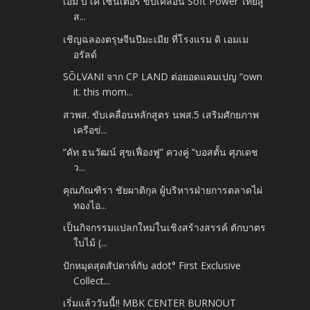
เอ็ม บี เค เซ็นเตอร์ ขับเคลื่อน Soft Power ไทยสู่
ส...
เชิญฉลองตรุษจีนปีมะเมีย ที่โรงแรม ดิ เอมเม
อรัลด์
SŌLVANI จาก CP LAND ต่อยอดแคมเปญ “own
it. this mom...
สวพส. ขับเคลื่อนหลักสูตร นพส.5 เสริมศักยภาพ
เครือข่...
“คัท ธนวัฒน์ สุขเฟื่องฟู” ควงคู่ “บอสตั้น ศุภเดช
ว...
คุณภัณฑิรา ชัยผาติกุล ผู้บริหารฝ่ายการตลาดไผ่
ทองไอ...
เป็นกิจกรรมแปลกใหม่ในเชิงสร้างสรรค์ ตักบาตร
ใบไม้ (...
ปักหมุดสุดสัปดาห์กับ adot° First Exclusive
Collect...
เริ่มแล้ววันนี้!! MBK CENTER BURNOUT