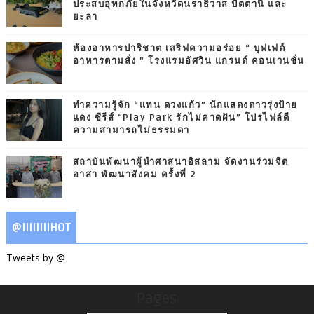
ประสบอุทกภัยในจังหวัดนราธิวาส ปัตตานี และ
ยะลา
ห้องอาหารปาริชาต เสริฟความอร่อย “ บุฟเฟต์
อาหารตามสั่ง ” โรงแรมอัศวิน แกรนด์ คอนเวนชั่น
ทำความรู้จัก “แทน ดวงแก้ว” นักแสดงดาวรุ่งป้าย
แดง ซีรีส์ “Play Park รักไม่คาดฝัน” โปรไฟล์ดี
ความสามารถไม่ธรรมดา
สถาบันพัฒนาผู้นำศาสนาอิสลาม จัดงานร่วมจิต
อาสา พัฒนาสังคม ครั้งที่ 2
@IIIIIIIIHOT
Tweets by @
Pages