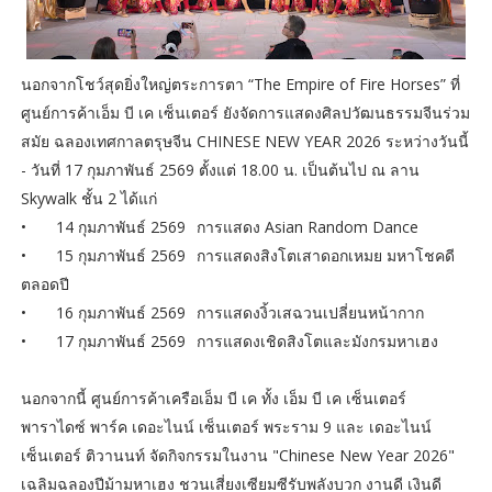
นอกจากโชว์สุดยิ่งใหญ่ตระการตา “The Empire of Fire Horses” ที่
ศูนย์การค้าเอ็ม บี เค เซ็นเตอร์ ยังจัดการแสดงศิลปวัฒนธรรมจีนร่วม
สมัย ฉลองเทศกาลตรุษจีน CHINESE NEW YEAR 2026 ระหว่างวันนี้
- วันที่ 17 กุมภาพันธ์ 2569 ตั้งแต่ 18.00 น. เป็นต้นไป ณ ลาน
Skywalk ชั้น 2 ได้แก่
•
14 กุมภาพันธ์ 2569
การแสดง Asian Random Dance
•
15 กุมภาพันธ์ 2569
การแสดงสิงโตเสาดอกเหมย มหาโชคดี
ตลอดปี
•
16 กุมภาพันธ์ 2569
การแสดงงิ้วเสฉวนเปลี่ยนหน้ากาก
•
17 กุมภาพันธ์ 2569
การแสดงเชิดสิงโตและมังกรมหาเฮง
นอกจากนี้ ศูนย์การค้าเครือเอ็ม บี เค ทั้ง เอ็ม บี เค เซ็นเตอร์
พาราไดซ์ พาร์ค เดอะไนน์ เซ็นเตอร์ พระราม 9 และ เดอะไนน์
เซ็นเตอร์ ติวานนท์ จัดกิจกรรมในงาน "Chinese New Year 2026"
เฉลิมฉลองปีม้ามหาเฮง ชวนเสี่ยงเซียมซีรับพลังบวก งานดี เงินดี