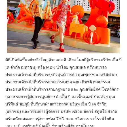
พิธีเปิดจัดขึ้นอย่างยิ่งใหญ่ด้วยแสง สี เสียง โดยมีผู้บริหารบริษัท เอ็ม บี
เค จำกัด (มหาชน) หรือ MBK นำโดย คุณสมพล ตรีภพนารถ
ประธานเจ้าหน้าที่บริหารธุรกิจศูนย์การค้า คุณพุทธชาด ศรีนิศากร
ประธานเจ้าหน้าที่บริหารสายการตลาด คุณอภิชาติ กมลธรรม
ประธานเจ้าหน้าที่บริหารสายกฎหมาย และ คุณสหัพย์ภัค โชควิจิตร
กุล กรรมการผู้จัดการศูนย์การค้าเอ็ม บี เค เซ็นเตอร์ ร่วมด้วย คุณ
บริพันธ์ ชัยภูมิ ที่ปรึกษาฝ่ายการตลาด บริษัท เอ็ม บี เค จำกัด
(มหาชน) และกรรมการผู้จัดการ บริษัท เซเว่น สตาร์ สตูดิโอ จำกัด
พร้อมนักแสดงดาวรุ่งจากช่อง 7HD ชอน ชวิศการ วรโรจน์โยธิน
และ ปูเป้ เกศรินทร์ น้อยผึ้ง ร่วมสร้างสีสันภายในงาน