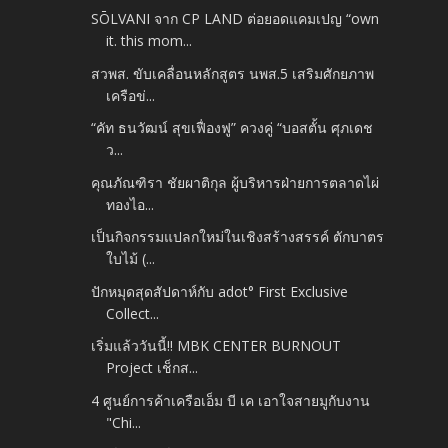
SŌLVANI จาก CP LAND ต่อยอดแคมเปญ “own
it. this mom...
สวพส. ขับเคลื่อนหลักสูตร นพส.5 เสริมศักยภาพ
เครือข่...
“คัท ธนวัฒน์ สุขเฟื่องฟู” ควงคู่ “บอสตั้น ศุภเดช
ว...
คุณภัณฑิรา ชัยผาติกุล ผู้บริหารฝ่ายการตลาดไผ่
ทองไอ...
เป็นกิจกรรมแปลกใหม่ในเชิงสร้างสรรค์ ตักบาตร
ใบไม้ (...
ปักหมุดสุดสัปดาห์กับ adot° First Exclusive
Collect...
เริ่มแล้ววันนี้!! MBK CENTER BURNOUT
Project เช็กส...
4 ศูนย์การค้าเครือเอ็ม บี เค เอาใจสายมูกับงาน
"Chi...