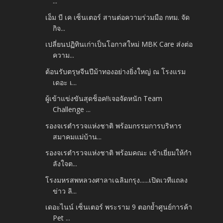
...
เอ็ม บี เค เซ็นเตอร์ สานต่อความร่วมมือ กทม. จัด
กิจ...
เปลี่ยนปฏิทินเก่าเป็นโอกาสใหม่ MBK Care ส่งต่อ
ความ...
ต้อนรับตรุษจีนปีม้าทองอย่างยิ่งใหญ่ ณ โรงแรม
เดอะ เ...
ผู้เข้าแข่งขันสุดช็อค!!เจอจัดหนัก Team
Challenge ...
รองจเรตำรวจแห่งชาติ พร้อมกรรมการบริหาร
สมาคมแม่บ้าน...
รองจเรตำรวจแห่งชาติ พร้อมคณะ เข้าเยี่ยมให้กำ
ลังใจต...
โรงมหรสพหลวงศาลาเฉลิมกรุง......เปิดเวทีแถลง
ข่าว ลิ...
เดอะไนน์ เซ็นเตอร์ พระราม 9 ตอกย้ำศูนย์การค้า
Pet ...