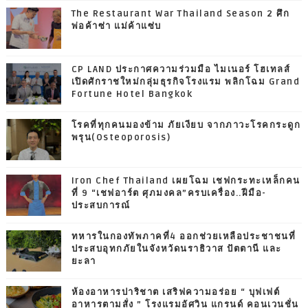
The Restaurant War Thailand Season 2 ศึก
พ่อค้าซ่า แม่ค้าแซ่บ
CP LAND ประกาศความร่วมมือ ไมเนอร์ โฮเทลส์
เปิดศักราชใหม่กลุ่มธุรกิจโรงแรม พลิกโฉม Grand
Fortune Hotel Bangkok
โรคที่ทุกคนมองข้าม ภัยเงียบ จากภาวะโรคกระดูก
พรุน(Osteoporosis)
Iron Chef Thailand เผยโฉม เชฟกระทะเหล็กคน
ที่ 9 “เชฟอาร์ต ศุภมงคล”ครบเครื่อง..ฝีมือ-
ประสบการณ์
ทหารในกองทัพภาคที่4 ออกช่วยเหลือประชาชนที่
ประสบอุทกภัยในจังหวัดนราธิวาส ปัตตานี และ
ยะลา
ห้องอาหารปาริชาต เสริฟความอร่อย “ บุฟเฟต์
อาหารตามสั่ง ” โรงแรมอัศวิน แกรนด์ คอนเวนชั่น