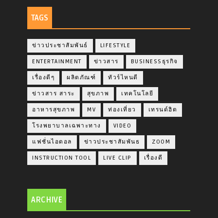
TAGS
ข่าวประชาสัมพันธ์
LIFESTYLE
ENTERTAINMENT
ข่าวสาร
BUSINESSธุรกิจ
เรื่องดีๆ
ผลิตภัณฑ์
ทัวร์ไหนดี
ข่าวสาร สาระ
สุขภาพ
เทคโนโลยี
อาหารสุขภาพ
MV
ท่องเที่ยว
เทรนด์ฮิต
โรงพยาบาลเฉพาะทาง
VIDEO
แฟชั่นไอดอล
ข่าวประชาสัมพันธ
ZOOM
INSTRUCTION TOOL
LIVE CLIP
เรื่องดี
ARCHIVE