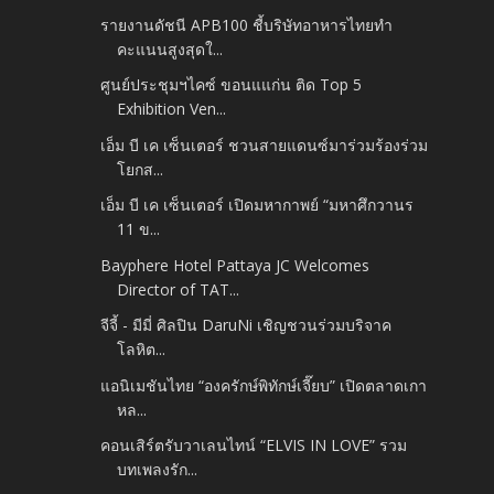
รายงานดัชนี APB100 ชี้บริษัทอาหารไทยทำ
คะแนนสูงสุดใ...
ศูนย์ประชุมฯไคซ์ ขอนแแก่น ติด Top 5
Exhibition Ven...
เอ็ม บี เค เซ็นเตอร์ ชวนสายแดนซ์มาร่วมร้องร่วม
โยกส...
เอ็ม บี เค เซ็นเตอร์ เปิดมหากาพย์ “มหาศึกวานร
11 ข...
Bayphere Hotel Pattaya JC Welcomes
Director of TAT...
จีจี้ - มีมี่ ศิลปิน DaruNi เชิญชวนร่วมบริจาค
โลหิต...
แอนิเมชันไทย “องครักษ์พิทักษ์เจี๊ยบ” เปิดตลาดเกา
หล...
คอนเสิร์ตรับวาเลนไทน์ “ELVIS IN LOVE” รวม
บทเพลงรัก...