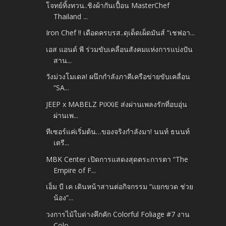
โจทย์ทิ้งทวน..ชิงผ้ากันเปื้อน MasterChef
Thailand ...
Iron Chef !! เดือดครบรส..ดุเด็ดเผ็ดมันส์ “เชฟอา...
เอส แอนด์ พี ร่วมขับเคลื่อนสังคมแห่งการแบ่งปัน
สาน...
วังม่วงโมเดล! ผนึกกำลังภาคีเครือข่ายขับเคลื่อน
“SA...
JEEP x MABELZ PiXXiE ส่งผ่านเพลงรักที่อบอุ่น
ผ่านเพ...
ทีเซอร์แค่เริ่มต้น…ของจริงกำลังมา! นนท์ ธนนท์
เตรี...
MBK Center เปิดการแสดงสุดตระการตา “The
Empire of F...
เอ็ม บี เค เดินหน้าสานต่อกิจกรรม “แยกขวด ช่วย
น้อง”...
วงการไม้ใบด่างคึกคัก Colorful Foliage #7 งาน
Colo...