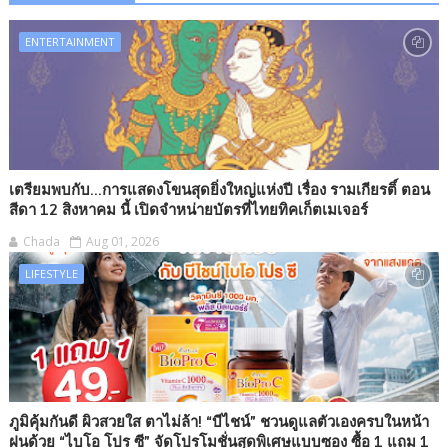
ENTERTAINMENT
เตรียมพบกับ...การแสดงโขนสุดยิ่งใหญ่แห่งปี เรื่อง รามเกียรติ์ ตอน
สีดา 12 สิงหาคม นี้ เปิดจำหน่ายบัตรที่ไทยทิคเก็ตเมเจอร์
Chada
Aug 01, 2026
LIFESTYLE
ภูมิคุ้มกันดี ผิวสวยใส ตาไม่ล้า! “บีไชน์” ชวนดูแลตัวเองครบในหน้า
ฝนด้วย “ไบโอ โปร ซี” จัดโปรโมชั่นสุดพิเศษแบบซอง ซื้อ 1 แถม 1