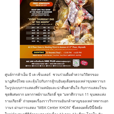
ศูนย์การค้าเอ็ม บี เค เซ็นเตอร์ ชวนร่วมดื่มด่ำความวิจิตรของ
นาฏศิลป์ไทย และลุ้นไปกับการสู้รบอันดุเดือดของเหล่าขุนพลวานร
ในรูปแบบการแสดงที่ร่วมสมัยและน่าตื่นตาตื่นใจ กับการแสดงโขน
ชุดพิเศษจาก มหากาพย์รามเกียรติ์ ชุด “มหาศึกวานร 11 ขุนพลแห่ง
รามเกียรติ์” ถ่ายทอดเรื่องราววีรกรรมอันกล้าหาญของเหล่าทหารเอก
วานร ผ่านการแสดง “MBK Center KHON” ซึ่งตลอดทั้งปีนี้จัดยิ่ง