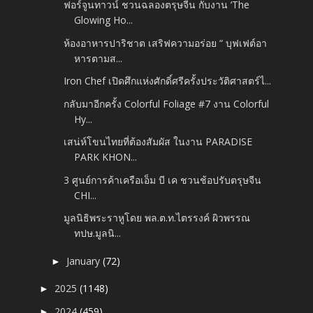
ฟอร์จูนทาวน์ ชวนฉลองตรุษจีน กับงาน ‘The
Glowing Ho...
ห้องอาหารปาริชาต เสริฟความอร่อย “ บุฟเฟต์อา
หารตามส...
Iron Chef เปิดศึกแห่งศักดิ์ศรีครั้งประวัติศาสตร์ไ...
กลับมาอีกครั้ง Colorful Foliage #7 งาน Colorful
Hy...
เสน่ห์โขนไทยที่ต้องสัมผัส ในงาน PARADISE
PARK KHON...
3 ศูนย์การค้าเครือเอ็ม บี เค ชวนช้อปรับตรุษจีน
CHI...
มูลนิธิพระราหูโดย พล.ต.ท.ไตรรงค์ ผิวพรรณ
ทปษ.มูลนิ...
January
(72)
►
2025
(1148)
►
2024
(459)
►