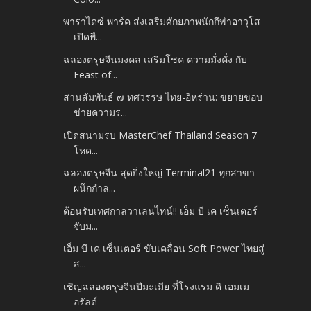
พาราไดซ์ พาร์ค ส่งเสริมศักยภาพนักกีฬาอาวุโส
เปิดพื...
ฉลองตรุษจีนมงคล เสริมโชค ความมั่งคั่ง กับ
Feast of...
สานสัมพันธ์ ๗ ทศวรรษ ไทย-อิหร่าน: ขยายขอบ
ข่ายความร...
เปิดสนามรบ MasterChef Thailand Season 7
โหด...
ฉลองตรุษจีน สุดยิ่งใหญ่ Terminal21 ทุกสาขา
ผนึกกำล...
ต้อนรับเทศกาลวาเลนไทน์!! เอ็ม บี เค เซ็นเตอร์
จับม...
เอ็ม บี เค เซ็นเตอร์ ขับเคลื่อน Soft Power ไทยสู่
ส...
เชิญฉลองตรุษจีนปีมะเมีย ที่โรงแรม ดิ เอมเม
อรัลด์