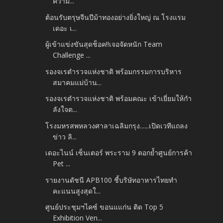
ความ...
ต้อนรับตรุษจีนปีม้าทองอย่างยิ่งใหญ่ ณ โรงแรม
เดอะ เ...
ผู้เข้าแข่งขันสุดช็อค!!เจอจัดหนัก Team
Challenge ...
รองจเรตำรวจแห่งชาติ พร้อมกรรมการบริหาร
สมาคมแม่บ้าน...
รองจเรตำรวจแห่งชาติ พร้อมคณะ เข้าเยี่ยมให้กำ
ลังใจต...
โรงมหรสพหลวงศาลาเฉลิมกรุง......เปิดเวทีแถลง
ข่าว ลิ...
เดอะไนน์ เซ็นเตอร์ พระราม 9 ตอกย้ำศูนย์การค้า
Pet ...
รายงานดัชนี APB100 ชี้บริษัทอาหารไทยทำ
คะแนนสูงสุดใ...
ศูนย์ประชุมฯไคซ์ ขอนแแก่น ติด Top 5
Exhibition Ven...