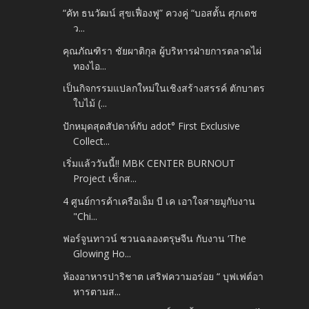
“คัท ธนวัฒน์ สุขเฟื่องฟู” ควงคู่ “บอสตั้น ศุภเดช
ว...
คุณภัณฑิรา ชัยผาติกุล ผู้บริหารฝ่ายการตลาดไผ่
ทองไอ...
เป็นกิจกรรมแปลกใหม่ในเชิงสร้างสรรค์ ตักบาตร
ใบไม้ (...
ปักหมุดสุดสัปดาห์กับ adot° First Exclusive
Collect...
เริ่มแล้ววันนี้!! MBK CENTER BURNOUT
Project เช็กส...
4 ศูนย์การค้าเครือเอ็ม บี เค เอาใจสายมูกับงาน
"Chi...
ฟอร์จูนทาวน์ ชวนฉลองตรุษจีน กับงาน ‘The
Glowing Ho...
ห้องอาหารปาริชาต เสริฟความอร่อย “ บุฟเฟต์อา
หารตามส...