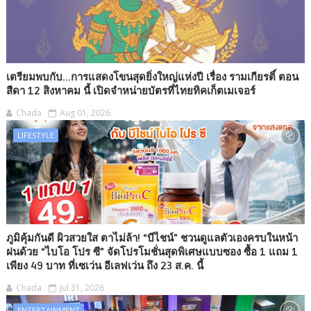
เตรียมพบกับ...การแสดงโขนสุดยิ่งใหญ่แห่งปี เรื่อง รามเกียรติ์ ตอน
สีดา 12 สิงหาคม นี้ เปิดจำหน่ายบัตรที่ไทยทิคเก็ตเมเจอร์
Chada
Aug 01, 2026
LIFESTYLE
ภูมิคุ้มกันดี ผิวสวยใส ตาไม่ล้า! “บีไชน์” ชวนดูแลตัวเองครบในหน้า
ฝนด้วย “ไบโอ โปร ซี” จัดโปรโมชั่นสุดพิเศษแบบซอง ซื้อ 1 แถม 1
เพียง 49 บาท ที่เซเว่น อีเลฟเว่น ถึง 23 ส.ค. นี้
Chada
Jul 31, 2026
ENTERTAINMENT