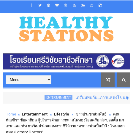
เตรียมพบกับ...การแสดงโขนสุดยิ่งใหญ่แห่งปี เร
ENTERTAINMENT
Home
Entertainment
Lifestyle
ข่าวประชาสัมพันธ์
คุณ
ภัณฑิรา ชัยผาติกุล ผู้บริหารฝ่ายการตลาดไผ่ทองไอสครีม ส่ง ‘บอสตั้น ศุภ
เดช’ และ ‘คัท ธนวัฒน์’นักแสดงจากซีรีส์วาย “อาการมันเป็นยังไง ไหนบอก
หมอ (Lottery Doctor)”