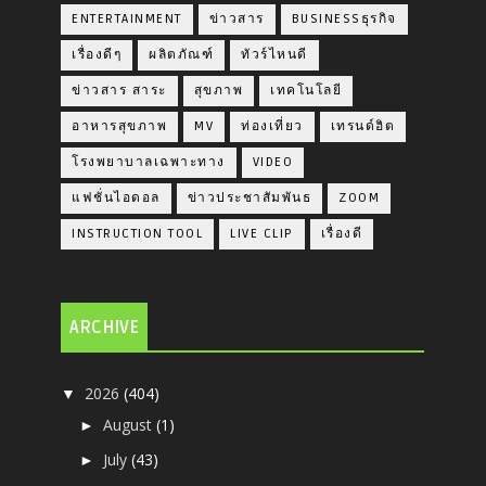
ENTERTAINMENT
ข่าวสาร
BUSINESSธุรกิจ
เรื่องดีๆ
ผลิตภัณฑ์
ทัวร์ไหนดี
ข่าวสาร สาระ
สุขภาพ
เทคโนโลยี
อาหารสุขภาพ
MV
ท่องเที่ยว
เทรนด์ฮิต
โรงพยาบาลเฉพาะทาง
VIDEO
แฟชั่นไอดอล
ข่าวประชาสัมพันธ
ZOOM
INSTRUCTION TOOL
LIVE CLIP
เรื่องดี
ARCHIVE
2026
(404)
▼
August
(1)
►
July
(43)
►