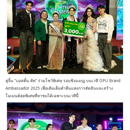
คู่จิ้น “บอสตั้น คัท” ร่วมโชว์พิเศษ รอบชิงมงกุฎ บนเวที DPU Brand
Ambassador 2025 เพื่อเติมเต็มค่ำคืนแห่งการตัดสินและสร้าง
โมเมนต์สุดพิเศษที่หาชมได้เฉพาะบนเวทีนี้