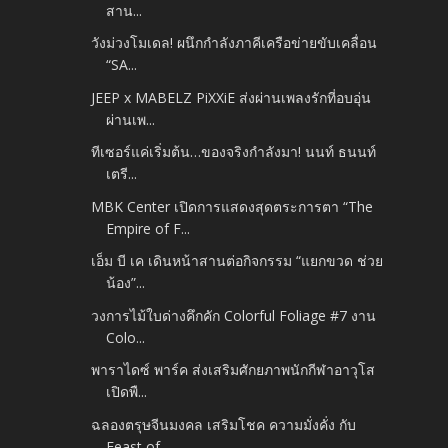
สาน...
วังม่วงโมเดล! ผนึกกำลังภาคีเครือข่ายขับเคลื่อน
“SA...
JEEP x MABELZ PiXXiE ส่งผ่านเพลงรักที่อบอุ่น
ผ่านเพ...
ทีเซอร์แค่เริ่มต้น…ของจริงกำลังมา! นนท์ ธนนท์
เตรี...
MBK Center เปิดการแสดงสุดตระการตา “The
Empire of F...
เอ็ม บี เค เดินหน้าสานต่อกิจกรรม “แยกขวด ช่วย
น้อง”...
วงการไม้ใบด่างคึกคัก Colorful Foliage #7 งาน
Colo...
พาราไดซ์ พาร์ค ส่งเสริมศักยภาพนักกีฬาอาวุโส
เปิดพื...
ฉลองตรุษจีนมงคล เสริมโชค ความมั่งคั่ง กับ
Feast of...