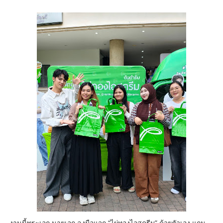
งานนี้พระเอก นายเอก ลงมือแจก “ไผ่ทองไอสครีม” ด้วยตัวเอง แถม