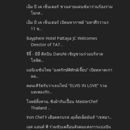
เอ็ม บี เค เซ็นเตอร์ ชวนสายแดนซ์มาร่วมร้องร่วม
โยกส...
เอ็ม บี เค เซ็นเตอร์ เปิดมหากาพย์ “มหาศึกวานร
11 ข...
Bayphere Hotel Pattaya JC Welcomes
Director of TAT...
จีจี้ - มีมี่ ศิลปิน DaruNi เชิญชวนร่วมบริจาค
โลหิต...
แอนิเมชันไทย “องครักษ์พิทักษ์เจี๊ยบ” เปิดตลาดเกา
หล...
คอนเสิร์ตรับวาเลนไทน์ “ELVIS IN LOVE” รวม
บทเพลงรัก...
โจทย์ทิ้งทวน..ชิงผ้ากันเปื้อน MasterChef
Thailand ...
Iron Chef !! เดือดครบรส..ดุเด็ดเผ็ดมันส์ “เชฟอา...
เอส แอนด์ พี ร่วมขับเคลื่อนสังคมแห่งการแบ่งปัน