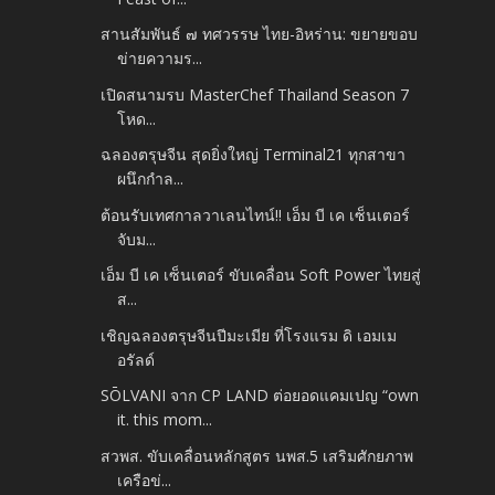
สานสัมพันธ์ ๗ ทศวรรษ ไทย-อิหร่าน: ขยายขอบ
ข่ายความร...
เปิดสนามรบ MasterChef Thailand Season 7
โหด...
ฉลองตรุษจีน สุดยิ่งใหญ่ Terminal21 ทุกสาขา
ผนึกกำล...
ต้อนรับเทศกาลวาเลนไทน์!! เอ็ม บี เค เซ็นเตอร์
จับม...
เอ็ม บี เค เซ็นเตอร์ ขับเคลื่อน Soft Power ไทยสู่
ส...
เชิญฉลองตรุษจีนปีมะเมีย ที่โรงแรม ดิ เอมเม
อรัลด์
SŌLVANI จาก CP LAND ต่อยอดแคมเปญ “own
it. this mom...
สวพส. ขับเคลื่อนหลักสูตร นพส.5 เสริมศักยภาพ
เครือข่...