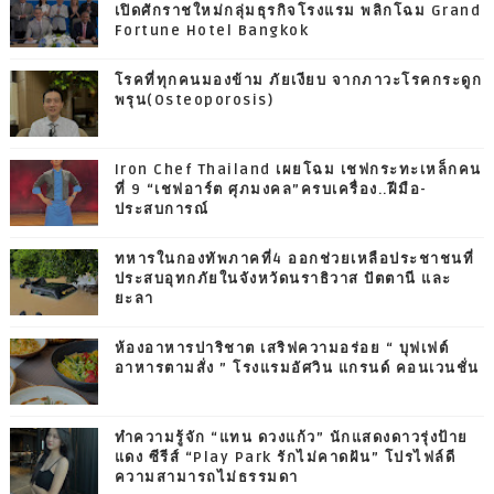
เปิดศักราชใหม่กลุ่มธุรกิจโรงแรม พลิกโฉม Grand
Fortune Hotel Bangkok
โรคที่ทุกคนมองข้าม ภัยเงียบ จากภาวะโรคกระดูก
พรุน(Osteoporosis)
Iron Chef Thailand เผยโฉม เชฟกระทะเหล็กคน
ที่ 9 “เชฟอาร์ต ศุภมงคล”ครบเครื่อง..ฝีมือ-
ประสบการณ์
ทหารในกองทัพภาคที่4 ออกช่วยเหลือประชาชนที่
ประสบอุทกภัยในจังหวัดนราธิวาส ปัตตานี และ
ยะลา
ห้องอาหารปาริชาต เสริฟความอร่อย “ บุฟเฟต์
อาหารตามสั่ง ” โรงแรมอัศวิน แกรนด์ คอนเวนชั่น
ทำความรู้จัก “แทน ดวงแก้ว” นักแสดงดาวรุ่งป้าย
แดง ซีรีส์ “Play Park รักไม่คาดฝัน” โปรไฟล์ดี
ความสามารถไม่ธรรมดา