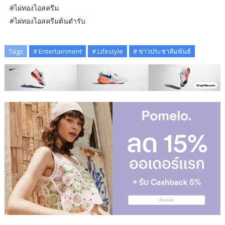
#ไผ่ทองไอสครีม
#ไผ่ทองไอสครีมต้นตํารับ
Tags
# Entertainment
# Lifestyle
# ข่าวประชาสัมพันธ์