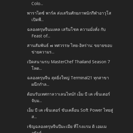
Colo...
พาราไดซ์ พาร์ค ส่งเสริมศักยภาพนักกีฬาอาวุโส
เปิดพื...
ฉลองตรุษจีนมงคล เสริมโชค ความมั่งคั่ง กับ
Feast of...
สานสัมพันธ์ ๗ ทศวรรษ ไทย-อิหร่าน: ขยายขอบ
ข่ายความร...
เปิดสนามรบ MasterChef Thailand Season 7
โหด...
ฉลองตรุษจีน สุดยิ่งใหญ่ Terminal21 ทุกสาขา
ผนึกกำล...
ต้อนรับเทศกาลวาเลนไทน์!! เอ็ม บี เค เซ็นเตอร์
จับม...
เอ็ม บี เค เซ็นเตอร์ ขับเคลื่อน Soft Power ไทยสู่
ส...
เชิญฉลองตรุษจีนปีมะเมีย ที่โรงแรม ดิ เอมเม
อรัลด์