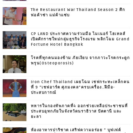
The Restaurant War Thailand Season 2 ศึก
พ่อค้าซ่า แม่ค้าแซ่บ
CP LAND ประกาศความร่วมมือ ไมเนอร์ โฮเทลส์
เปิดศักราชใหม่กลุ่มธุรกิจโรงแรม พลิกโฉม Grand
Fortune Hotel Bangkok
โรคที่ทุกคนมองข้าม ภัยเงียบ จากภาวะโรคกระดูก
พรุน(Osteoporosis)
Iron Chef Thailand เผยโฉม เชฟกระทะเหล็กคน
ที่ 9 “เชฟอาร์ต ศุภมงคล”ครบเครื่อง..ฝีมือ-
ประสบการณ์
ทหารในกองทัพภาคที่4 ออกช่วยเหลือประชาชนที่
ประสบอุทกภัยในจังหวัดนราธิวาส ปัตตานี และ
ยะลา
ห้องอาหารปาริชาต เสริฟความอร่อย “ บุฟเฟต์