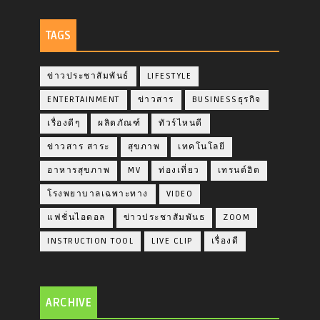
TAGS
ข่าวประชาสัมพันธ์
LIFESTYLE
ENTERTAINMENT
ข่าวสาร
BUSINESSธุรกิจ
เรื่องดีๆ
ผลิตภัณฑ์
ทัวร์ไหนดี
ข่าวสาร สาระ
สุขภาพ
เทคโนโลยี
อาหารสุขภาพ
MV
ท่องเที่ยว
เทรนด์ฮิต
โรงพยาบาลเฉพาะทาง
VIDEO
แฟชั่นไอดอล
ข่าวประชาสัมพันธ
ZOOM
INSTRUCTION TOOL
LIVE CLIP
เรื่องดี
ARCHIVE