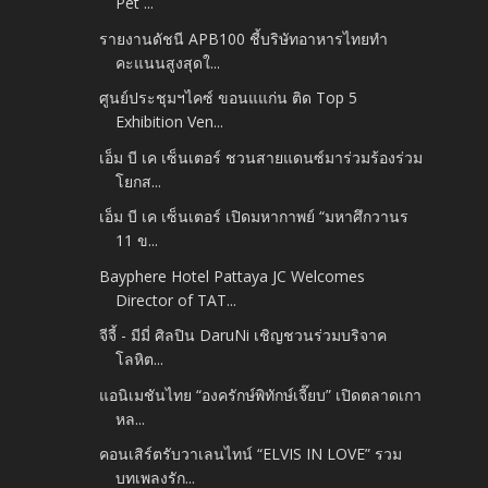
Pet ...
รายงานดัชนี APB100 ชี้บริษัทอาหารไทยทำ
คะแนนสูงสุดใ...
ศูนย์ประชุมฯไคซ์ ขอนแแก่น ติด Top 5
Exhibition Ven...
เอ็ม บี เค เซ็นเตอร์ ชวนสายแดนซ์มาร่วมร้องร่วม
โยกส...
เอ็ม บี เค เซ็นเตอร์ เปิดมหากาพย์ “มหาศึกวานร
11 ข...
Bayphere Hotel Pattaya JC Welcomes
Director of TAT...
จีจี้ - มีมี่ ศิลปิน DaruNi เชิญชวนร่วมบริจาค
โลหิต...
แอนิเมชันไทย “องครักษ์พิทักษ์เจี๊ยบ” เปิดตลาดเกา
หล...
คอนเสิร์ตรับวาเลนไทน์ “ELVIS IN LOVE” รวม
บทเพลงรัก...