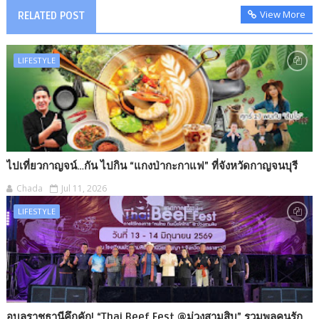
View More
RELATED POST
LIFESTYLE
ไปเที่ยวกาญจน์…กัน ไปกิน “แกงป่ากะกาแฟ” ที่จังหวัดกาญจนบุรี
Chada
Jul 11, 2026
LIFESTYLE
อุบลราชธานีคึกคัก! “Thai Beef Fest @ม่วงสามสิบ” รวมพลคนรัก