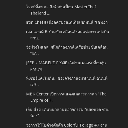
โจทย์ทิ้งทวน..ชิงผ้ากันเปื้อน MasterChef
Thailand ...
Iron Chef !! เดือดครบรส..ดุเด็ดเผ็ดมันส์ “เชฟอา...
เอส แอนด์ พี ร่วมขับเคลื่อนสังคมแห่งการแบ่งปัน
สาน...
วังม่วงโมเดล! ผนึกกำลังภาคีเครือข่ายขับเคลื่อน
“SA...
JEEP x MABELZ PiXXiE ส่งผ่านเพลงรักที่อบอุ่น
ผ่านเพ...
ทีเซอร์แค่เริ่มต้น…ของจริงกำลังมา! นนท์ ธนนท์
เตรี...
MBK Center เปิดการแสดงสุดตระการตา “The
Empire of F...
เอ็ม บี เค เดินหน้าสานต่อกิจกรรม “แยกขวด ช่วย
น้อง”...
วงการไม้ใบด่างคึกคัก Colorful Foliage #7 งาน