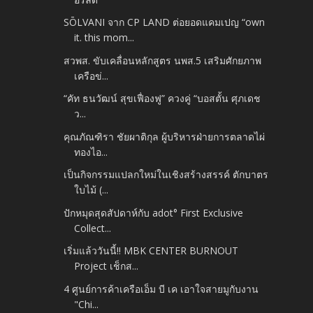
SŌLVANI จาก CP LAND ต่อยอดแคมเปญ “own
it. this mom...
สวพส. ขับเคลื่อนหลักสูตร นพส.5 เสริมศักยภาพ
เครือข่...
“คัท ธนวัฒน์ สุขเฟื่องฟู” ควงคู่ “บอสตั้น ศุภเดช
ว...
คุณภัณฑิรา ชัยผาติกุล ผู้บริหารฝ่ายการตลาดไผ่
ทองไอ...
เป็นกิจกรรมแปลกใหม่ในเชิงสร้างสรรค์ ตักบาตร
ใบไม้ (...
ปักหมุดสุดสัปดาห์กับ adot° First Exclusive
Collect...
เริ่มแล้ววันนี้!! MBK CENTER BURNOUT
Project เช็กส...
4 ศูนย์การค้าเครือเอ็ม บี เค เอาใจสายมูกับงาน
"Chi...