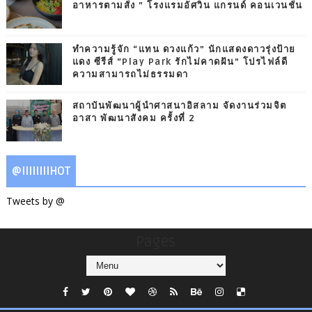
อาหารตามสั่ง ” โรงแรมอัศวิน แกรนด์ คอนเวนชั่น
ทำความรู้จัก “แทน ดวงแก้ว” นักแสดงดาวรุ่งป้าย
แดง ซีรีส์ “Play Park รักไม่คาดฝัน” โปรไฟล์ดี
ความสามารถไม่ธรรมดา
สถาบันพัฒนาผู้นำศาสนาอิสลาม จัดงานร่วมจิต
อาสา พัฒนาสังคม ครั้งที่ 2
@IIIIIIIIHOT
Tweets by @
Pages