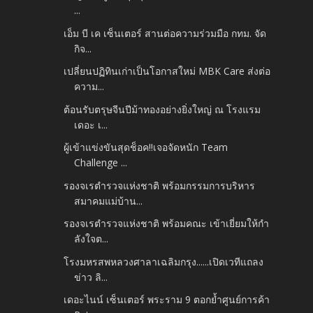
...
เอ็ม บี เค เซ็นเตอร์ สานต่อความร่วมมือ กทม. จัด
กิจ...
เปลี่ยนปฏิทินเก่าเป็นโอกาสใหม่ MBK Care ส่งต่อ
ความ...
ต้อนรับตรุษจีนปีม้าทองอย่างยิ่งใหญ่ ณ โรงแรม
เดอะ เ...
ผู้เข้าแข่งขันสุดช็อค!!เจอจัดหนัก Team
Challenge ...
รองจเรตำรวจแห่งชาติ พร้อมกรรมการบริหาร
สมาคมแม่บ้าน...
รองจเรตำรวจแห่งชาติ พร้อมคณะ เข้าเยี่ยมให้กำ
ลังใจต...
โรงมหรสพหลวงศาลาเฉลิมกรุง......เปิดเวทีแถลง
ข่าว ลิ...
เดอะไนน์ เซ็นเตอร์ พระราม 9 ตอกย้ำศูนย์การค้า