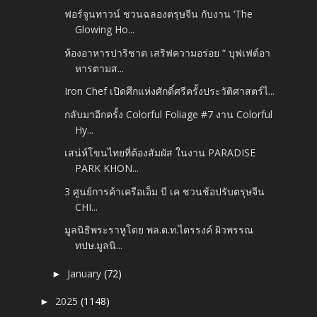
ฟอร์จูนทาวน์ ชวนฉลองตรุษจีน กับงาน ‘The
Glowing Ho...
ห้องอาหารปาริชาต เสริฟความอร่อย “ บุฟเฟต์อา
หารตามส...
Iron Chef เปิดศึกแห่งศักดิ์ศรีครั้งประวัติศาสตร์ไ...
กลับมาอีกครั้ง Colorful Foliage #7 งาน Colorful
Hy...
เสน่ห์โขนไทยที่ต้องสัมผัส ในงาน PARADISE
PARK KHON...
3 ศูนย์การค้าเครือเอ็ม บี เค ชวนช้อปรับตรุษจีน
CHI...
มูลนิธิพระราหูโดย พล.ต.ท.ไตรรงค์ ผิวพรรณ
ทปษ.มูลนิ...
January
(72)
►
2025
(1148)
►