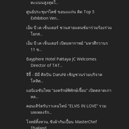
คะแนนสูงสุดใ...
ศูนย์ประชุมฯไคซ์ ขอนแแก่น ติด Top 5
Exhibition Ven...
เอ็ม บี เค เซ็นเตอร์ ชวนสายแดนซ์มาร่วมร้องร่วม
โยกส...
เอ็ม บี เค เซ็นเตอร์ เปิดมหากาพย์ “มหาศึกวานร
11 ข...
Bayphere Hotel Pattaya JC Welcomes
Director of TAT...
จีจี้ - มีมี่ ศิลปิน DaruNi เชิญชวนร่วมบริจาค
โลหิต...
แอนิเมชันไทย “องครักษ์พิทักษ์เจี๊ยบ” เปิดตลาดเกา
หล...
คอนเสิร์ตรับวาเลนไทน์ “ELVIS IN LOVE” รวม
บทเพลงรัก...
โจทย์ทิ้งทวน..ชิงผ้ากันเปื้อน MasterChef
Thailand ...