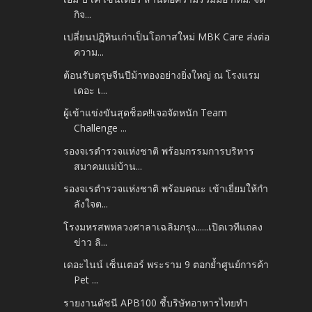
กิจ...
เปลี่ยนปฏิทินเก่าเป็นโอกาสใหม่ MBK Care ส่งต่อ
ความ...
ต้อนรับตรุษจีนปีม้าทองอย่างยิ่งใหญ่ ณ โรงแรม
เดอะ เ...
ผู้เข้าแข่งขันสุดช็อค!!เจอจัดหนัก Team
Challenge ...
รองจเรตำรวจแห่งชาติ พร้อมกรรมการบริหาร
สมาคมแม่บ้าน...
รองจเรตำรวจแห่งชาติ พร้อมคณะ เข้าเยี่ยมให้กำ
ลังใจต...
โรงมหรสพหลวงศาลาเฉลิมกรุง......เปิดเวทีแถลง
ข่าว ลิ...
เดอะไนน์ เซ็นเตอร์ พระราม 9 ตอกย้ำศูนย์การค้า
Pet ...
รายงานดัชนี APB100 ชี้บริษัทอาหารไทยทำ