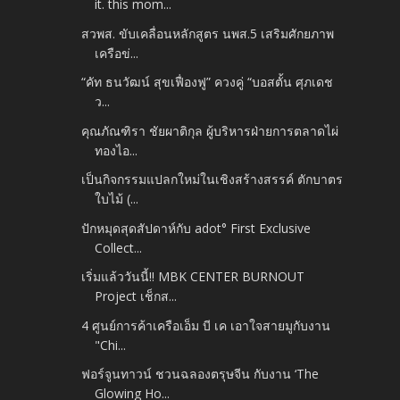
it. this mom...
สวพส. ขับเคลื่อนหลักสูตร นพส.5 เสริมศักยภาพ
เครือข่...
“คัท ธนวัฒน์ สุขเฟื่องฟู” ควงคู่ “บอสตั้น ศุภเดช
ว...
คุณภัณฑิรา ชัยผาติกุล ผู้บริหารฝ่ายการตลาดไผ่
ทองไอ...
เป็นกิจกรรมแปลกใหม่ในเชิงสร้างสรรค์ ตักบาตร
ใบไม้ (...
ปักหมุดสุดสัปดาห์กับ adot° First Exclusive
Collect...
เริ่มแล้ววันนี้!! MBK CENTER BURNOUT
Project เช็กส...
4 ศูนย์การค้าเครือเอ็ม บี เค เอาใจสายมูกับงาน
"Chi...
ฟอร์จูนทาวน์ ชวนฉลองตรุษจีน กับงาน ‘The
Glowing Ho...