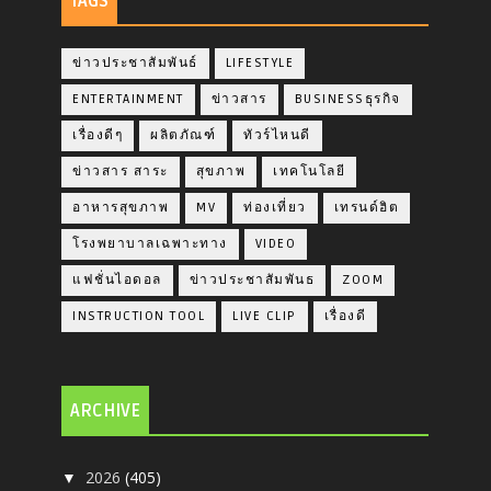
TAGS
ข่าวประชาสัมพันธ์
LIFESTYLE
ENTERTAINMENT
ข่าวสาร
BUSINESSธุรกิจ
เรื่องดีๆ
ผลิตภัณฑ์
ทัวร์ไหนดี
ข่าวสาร สาระ
สุขภาพ
เทคโนโลยี
อาหารสุขภาพ
MV
ท่องเที่ยว
เทรนด์ฮิต
โรงพยาบาลเฉพาะทาง
VIDEO
แฟชั่นไอดอล
ข่าวประชาสัมพันธ
ZOOM
INSTRUCTION TOOL
LIVE CLIP
เรื่องดี
ARCHIVE
2026
(405)
▼