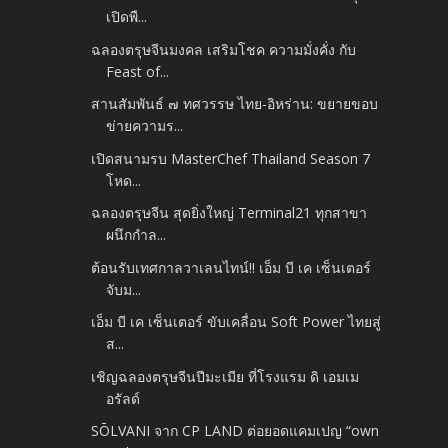
เปิดพื...
ฉลองตรุษจีนมงคล เสริมโชค ความมั่งคั่ง กับ
Feast of...
สานสัมพันธ์ ๗ ทศวรรษ ไทย-อิหร่าน: ขยายขอบ
ข่ายความร...
เปิดสนามรบ MasterChef Thailand Season 7
โหด...
ฉลองตรุษจีน สุดยิ่งใหญ่ Terminal21 ทุกสาขา
ผนึกกำล...
ต้อนรับเทศกาลวาเลนไทน์!! เอ็ม บี เค เซ็นเตอร์
จับม...
เอ็ม บี เค เซ็นเตอร์ ขับเคลื่อน Soft Power ไทยสู่
ส...
เชิญฉลองตรุษจีนปีมะเมีย ที่โรงแรม ดิ เอมเม
อรัลด์
SŌLVANI จาก CP LAND ต่อยอดแคมเปญ “own