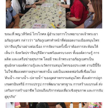
ขณะที่ พญ.วลีรัตน์ ไกรโกศล ผู้อำนวยการโรงพยาบาลเจ้าพระยา
อภัยภูเบศร กล่าวว่า “อภัยภูเบศรทำหน้าที่ต่อยอดงานเมืองสมุนไพร
ปราจีนบุรีมาอย่างต่อเนื่อง การจัดงานครั้งนี้เราต้องการสะท้อนให้
เห็นว่า จังหวัดปราจีนบุรีมีความพร้อมครบวงจร ทั้งองค์ความรู้ การ
ผลิต และเครือข่ายสุขภาพ โดยมี รพ.เจ้าพระยาอภัยภูเบศรเป็น
ศูนย์กลางองค์ความรู้และนวัตกรรมสมุนไพรของประเทศ งานปีนี้จึง
ไม่ใช่เพียงเทศกาลสุขภาพเท่านั้น แต่เป็นแพลตฟอร์มที่เชื่อมโยง
‘ต้นน้ำ–กลางน้ำ–ปลายน้ำ’ ของอุตสาหกรรมสมุนไพร ตั้งแต่การปลูก
เกษตรอินทรีย์ การแปรรูป การพัฒนามาตรฐาน การสร้างแบรนด์ ส่ง
เสริมการสร้างอาชีพ ไปจนถึงบริการท่องเที่ยวเชิงสุขภาพ และการจับ
คู่ธุรกิจ”