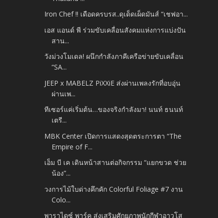
Iron Chef !! เดือดครบรส..ดุเด็ดเผ็ดมันส์ “เชฟอา...
เอส แอนด์ พี ร่วมขับเคลื่อนสังคมแห่งการแบ่งปัน
สาน...
วังม่วงโมเดล! ผนึกกำลังภาคีเครือข่ายขับเคลื่อน
“SA...
JEEP x MABELZ PiXXiE ส่งผ่านเพลงรักที่อบอุ่น
ผ่านเพ...
ทีเซอร์แค่เริ่มต้น…ของจริงกำลังมา! นนท์ ธนนท์
เตรี...
MBK Center เปิดการแสดงสุดตระการตา “The
Empire of F...
เอ็ม บี เค เดินหน้าสานต่อกิจกรรม “แยกขวด ช่วย
น้อง”...
วงการไม้ใบด่างคึกคัก Colorful Foliage #7 งาน
Colo...
พาราไดซ์ พาร์ค ส่งเสริมศักยภาพนักกีฬาอาวุโส