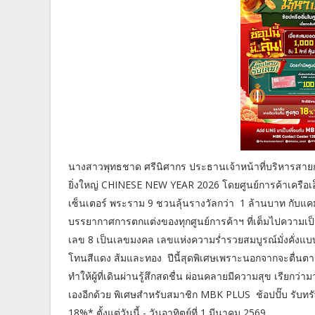
นางสาวพุทธชาด ศรีนิศากร ประธานเจ้าหน้าที่บริหารสายก
ยิ่งใหญ่ CHINESE NEW YEAR 2026 โดยศูนย์การค้าเครือเอ็ม
เซ็นเตอร์ พระราม 9 ชวนลุ้นรางวัลกว่า 1 ล้านบาท กั
บรรยากาศการตกแต่งของทุกศูนย์การค้าฯ ที่เต็มไปความเป็นสิ
เลข 8 เป็นเลขมงคล เลขแห่งความร่ำรวยสมบูรณ์มั่งคั่งแบบอ
โทนสีแดง ส้มและทอง ปีนี้สุดพิเศษเพราะนอกจากจะตื่นตากับ
ทำให้ผู้ที่เดินผ่านรู้สึกสดชื่น ผ่อนคลายมีความสุข เรียกว
เองอีกด้วย พิเศษสำหรับสมาชิก MBK PLUS ช้อปปั๊บ รับทรัพ
18%* ตั้งแต่วันนี้ - วันอาทิตย์ที่ 1 มีนาคม 2569