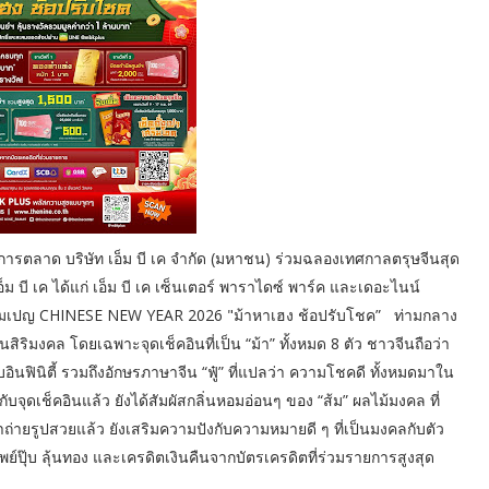
ารตลาด บริษัท เอ็ม บี เค จำกัด (มหาชน) ร่วมฉลองเทศกาลตรุษจีนสุด
 บี เค ได้แก่ เอ็ม บี เค เซ็นเตอร์ พาราไดซ์ พาร์ค และเดอะไนน์
บแคมเปญ CHINESE NEW YEAR 2026 "ม้าหาเฮง ช้อปรับโชค” ท่ามกลาง
ริมงคล โดยเฉพาะจุดเช็คอินที่เป็น “ม้า” ทั้งหมด 8 ตัว ชาวจีนถือว่า
ินฟินิตี้ รวมถึงอักษรภาษาจีน “ฟู๋” ที่แปลว่า ความโชคดี ทั้งหมดมาใน
จุดเช็คอินแล้ว ยังได้สัมผัสกลิ่นหอมอ่อนๆ ของ “ส้ม” ผลไม้มงคล ที่
่ามาถ่ายรูปสวยแล้ว ยังเสริมความปังกับความหมายดี ๆ ที่เป็นมงคลกับตัว
ย์ปุ๊บ ลุ้นทอง และเครดิตเงินคืนจากบัตรเครดิตที่ร่วมรายการสูงสุด