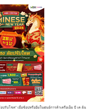
ับโชค” เมื่อช้อปหรืออิ่มในศูนย์การค้าเครือเอ็ม บี เค ลุ้น