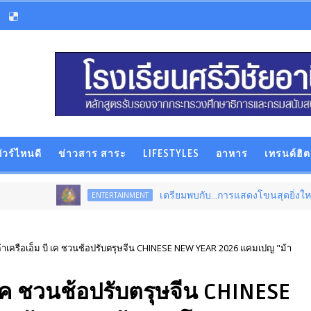
ัวร์ไหนดี
ข่าวสาร สาระ
LIFESTYLES
อาหาร
เทรนด์ฮิต
เตรียมพบกับ...การแสดงโขนสุดยิ่งใหญ่แห่งปี เรื
ENTERTAINMENT
ค้าเครือเอ็ม บี เค ชวนช้อปรับตรุษจีน CHINESE NEW YEAR 2026 แคมเปญ "ม้า
ี เค ชวนช้อปรับตรุษจีน CHINESE