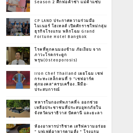
Season 2 ศึกพ่อค้าซ่า แม่ค้าแซ่บ
CP LAND ประกาศความร่วมมือ
ไมเนอร์ โฮเทลส์ เปิดศักราชใหม่กลุ่ม
ธุรกิจโรงแรม พลิกโฉม Grand
Fortune Hotel Bangkok
โรคที่ทุกคนมองข้าม ภัยเงียบ จาก
ภาวะโรคกระดูก
พรุน(Osteoporosis)
Iron Chef Thailand เผยโฉม เชฟ
กระทะเหล็กคนที่ 9 “เชฟอาร์ต
ศุภมงคล”ครบเครื่อง..ฝีมือ-
ประสบการณ์
ทหารในกองทัพภาคที่4 ออกช่วย
เหลือประชาชนที่ประสบอุทกภัยใน
จังหวัดนราธิวาส ปัตตานี และยะลา
ห้องอาหารปาริชาต เสริฟความอร่อย
“ บุฟเฟต์อาหารตามสั่ง ” โรงแรม