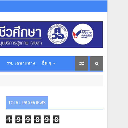
รพ. เฉพาะทาง
อื่น ๆ
TOTAL PAGEVIEWS
1
9
9
8
9
8