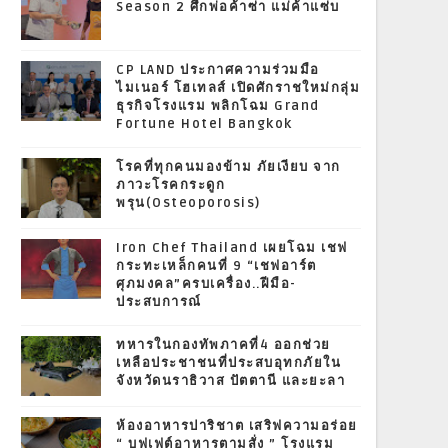
Season 2 ศึกพ่อค้าซ่า แม่ค้าแซ่บ
CP LAND ประกาศความร่วมมือ
ไมเนอร์ โฮเทลส์ เปิดศักราชใหม่กลุ่ม
ธุรกิจโรงแรม พลิกโฉม Grand
Fortune Hotel Bangkok
โรคที่ทุกคนมองข้าม ภัยเงียบ จาก
ภาวะโรคกระดูก
พรุน(Osteoporosis)
Iron Chef Thailand เผยโฉม เชฟ
กระทะเหล็กคนที่ 9 “เชฟอาร์ต
ศุภมงคล”ครบเครื่อง..ฝีมือ-
ประสบการณ์
ทหารในกองทัพภาคที่4 ออกช่วย
เหลือประชาชนที่ประสบอุทกภัยใน
จังหวัดนราธิวาส ปัตตานี และยะลา
ห้องอาหารปาริชาต เสริฟความอร่อย
“ บุฟเฟต์อาหารตามสั่ง ” โรงแรม