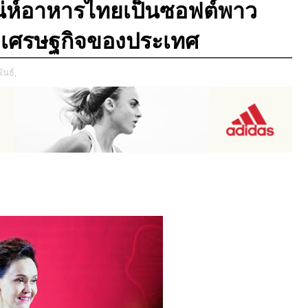
น่ห์อาหารไทยเป็นซอฟต์พาว
องเศรษฐกิจของประเทศ
ันธ์,