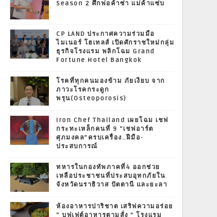
Season 2 ศึกพ่อค้าซ่า แม่ค้าแซ่บ
CP LAND ประกาศความร่วมมือ
ไมเนอร์ โฮเทลส์ เปิดศักราชใหม่กลุ่ม
ธุรกิจโรงแรม พลิกโฉม Grand
Fortune Hotel Bangkok
โรคที่ทุกคนมองข้าม ภัยเงียบ จาก
ภาวะโรคกระดูก
พรุน(Osteoporosis)
Iron Chef Thailand เผยโฉม เชฟ
กระทะเหล็กคนที่ 9 “เชฟอาร์ต
ศุภมงคล”ครบเครื่อง..ฝีมือ-
ประสบการณ์
ทหารในกองทัพภาคที่4 ออกช่วย
เหลือประชาชนที่ประสบอุทกภัยใน
จังหวัดนราธิวาส ปัตตานี และยะลา
ห้องอาหารปาริชาต เสริฟความอร่อย
“ บุฟเฟต์อาหารตามสั่ง ” โรงแรม