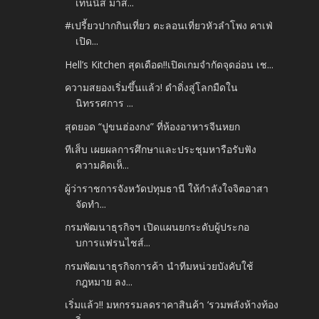
เทนนิส มาส...
#เปรี้ยวปากกินเที่ยว ตะลอนเที่ยวหัวลำโพง คาเฟ่
เปิด...
Hell’s Kitchen สุดเดือด!!เปิดเกมจำกัดจุดอ่อน เช...
ความสยองเริ่มขึ้นแล้ว! ดำดิ่งสู่โลกมืดใน
นิทรรศการ ...
สุดยอด “ปูขนฮ่องกง” ที่ห้องอาหารจีนหยก
ทีเส็บ เผยผลการศึกษาและประชุมหารือรับฟัง
ความคิดเห็...
ผู้ว่าราชการจังหวัดปทุมธานี ให้กำลังใจจิตอาสา
จัดทำ...
กรมพัฒนาธุรกิจฯ เปิดแผนยกระดับผู้ประกอ
บการแฟรนไชส์...
กรมพัฒนาธุรกิจการค้า นำทีมหน่วยบังคับใช้
กฎหมาย ลง...
เริ่มแล้ว!! มหกรรมลดราคาสินค้า ‘รวมพลังห้างท้อง