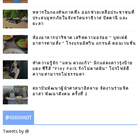
ทหารในกองทัพภาคที่4 ออกช่วยเหลือประชาชนที่
ประสบอุทกภัยในจังหวัดนราธิวาส ปัตตานี และ
ยะลา
ห้องอาหารปาริชาต เสริฟความอร่อย “ บุฟเฟต์
อาหารตามสั่ง ” โรงแรมอัศวิน แกรนด์ คอนเวนชั่น
ทำความรู้จัก “แทน ดวงแก้ว” นักแสดงดาวรุ่งป้าย
แดง ซีรีส์ “Play Park รักไม่คาดฝัน” โปรไฟล์ดี
ความสามารถไม่ธรรมดา
สถาบันพัฒนาผู้นำศาสนาอิสลาม จัดงานร่วมจิต
อาสา พัฒนาสังคม ครั้งที่ 2
@IIIIIIIIHOT
Tweets by @