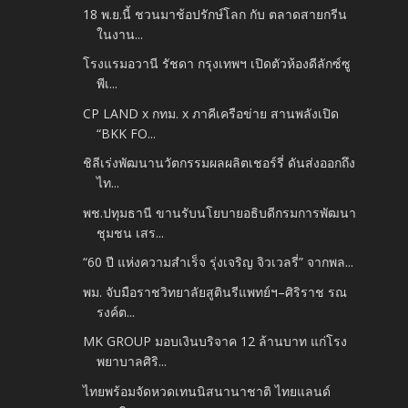
18 พ.ย.นี้ ชวนมาช้อปรักษ์โลก กับ ตลาดสายกรีน
ในงาน...
โรงแรมอวานี รัชดา กรุงเทพฯ เปิดตัวห้องดีลักซ์ซู
พีเ...
CP LAND x กทม. x ภาคีเครือข่าย สานพลังเปิด
“BKK FO...
ชิลีเร่งพัฒนานวัตกรรมผลผลิตเชอร์รี่ ดันส่งออกถึง
ไท...
พช.ปทุมธานี ขานรับนโยบายอธิบดีกรมการพัฒนา
ชุมชน เสร...
“60 ปี แห่งความสำเร็จ รุ่งเจริญ จิวเวลรี่” จากพล...
พม. จับมือราชวิทยาลัยสูตินรีแพทย์ฯ–ศิริราช รณ
รงค์ต...
MK GROUP มอบเงินบริจาค 12 ล้านบาท แก่โรง
พยาบาลศิริ...
ไทยพร้อมจัดหวดเทนนิสนานาชาติ ไทยแลนด์