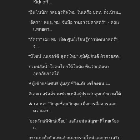
Kick off ...
“อินโนบิก” กลุ่มธุรกิจใหม่ ในเครือ ปตท. ตั้งเป้าม...
"อัครา" หนุน พม. จับมือ รพ.ธรรมศาสตร์ฯ - คณะ
แพทยศา...
”อัครา“ เผย พม. เปิด ศูนย์เรียนรู้การพัฒนาสตรีฯ
จ....
“บีไชน์ เนเจอร์ซี สูตรใหม่” ภูมิคุ้มกันดี ผิวสวยสด...
รวมพลังน้ำใจคนไทยให้โลหิต พ้นวิกฤติมหา
อุทกภัยภาคใต้
9 ผู้เข้าแข่งขัน!! ทุ่มสุดชีวิต..ดับเครื่องชน เ...
ดิเอมเมอรัลด์ร่วมช่วยเหลือผู้ประสบอุทกภัยภาคใต้
🔥 เสวนา “วิกฤตซ้อนวิกฤต: เมื่อการสื่อสารและ
ความจร...
“องครักษ์พิทักษ์เจี๊ยบ” แอนิเมชันสัญชาติไทยเรื่อง
แ...
การแต่งตั้งตัวแทนจำหน่ายรายใหม่ และการเสริม