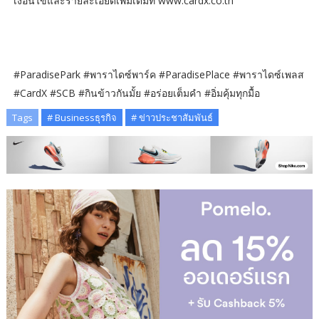
เงื่อนไขและรายละเอียดเพิ่มเติมที่ www.cardx.co.th
#ParadisePark #พาราไดซ์พาร์ค #ParadisePlace #พาราไดซ์เพลส
#CardX #SCB #กินข้าวกันมั้ย #อร่อยเต็มคำ #อิ่มคุ้มทุกมื้อ
Tags
# Businessธุรกิจ
# ข่าวประชาสัมพันธ์