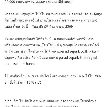
20,000 คะแนน/ท่าน ตลอดระยะเวลาที่กำหนด)
มาอร่อยแบบสุดคุ้มกับโปรโมชัน ‘กินข้าวกันมั้ย อร่อยเต็มคำ อิ่มคุ้มทุก
มื้อ’ ได้ที่ร้านอาหารชั้นนำภายใน พาราไดซ์ พาร์ค และ พาราไดซ์
เพลส ตั้งแต่วันนี้ – วันอาทิตย์ที่ 4 มกราคม 2569
สอบถามข้อมูลเพิ่มเติมได้ที่ เอ็ม บี เค คอนแทคท์เซ็นเตอร์ 1285
พร้อมติดตามกิจกรรม และโปรโมชันดี ๆ ของศูนย์การค้าพาราไดซ์
พาร์ค และ พาราไดซ์ เพลส ได้ที่ www.paradisepark.co.th หรือเฟ
ซบุ๊กเพจ Paradise Park อินสตาแกรม paradisepark_th และยูทูป
paradiseparkchannel
ใช้เท่าที่จำเป็นและชำระคืนได้เต็มจำนวนตามกำหนด จะได้ไม่เสียด
อกเบี้ยในอัตรา 16 % ต่อปี
*/** เงื่อนไขเป็นไปตามที่บริษัทและธนาคารกำหนด โปรดศึกษา