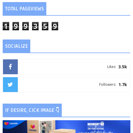
TOTAL PAGEVIEWS
1
9
9
3
5
9
SOCIALIZE
3.5k
Likes
1.7k
Followers
IF DESIRE, CICK IMAGE 👇