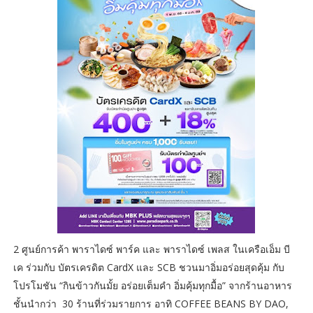
2 ศูนย์การค้า พาราไดซ์ พาร์ค และ พาราไดซ์ เพลส ในเครือเอ็ม บี
เค ร่วมกับ บัตรเครดิต CardX และ SCB ชวนมาอิ่มอร่อยสุดคุ้ม กับ
โปรโมชัน “กินข้าวกันมั้ย อร่อยเต็มคำ อิ่มคุ้มทุกมื้อ” จากร้านอาหาร
ชั้นนำกว่า 30 ร้านที่ร่วมรายการ อาทิ COFFEE BEANS BY DAO,