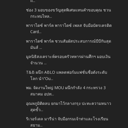
ถิ่...
ช่อง 3 มอบของขวัญสุดพิเศษแทนคำขอบคุณ ชวน
กระทบไหล...
พาราไดซ์ พาร์ค พาราไดซ์ เพลส จับมือบัตรเครดิต
Card...
พาราไดซ์ พาร์ค ชวนสัมผัสประสบการณ์บีบีกันสุด
มันส์ ...
มูลนิธิสงเคราะห์ครอบครัวทหารผ่านศึกฯ มอบเงิน
จำนวน ...
T&B ผนึก ABLO แพลตฟอร์มแฟชั่นชื่อดังระดับ
โลก นำ“Ou...
พม. จัดงานใหญ่ MOU ผนึกกำลัง 4 กระทรวง 3
สมาคม อปท...
อุณหภูมิติดลบ ยกมาไว้กลางกรุง ปะทะความหนาว
สุดขั้ว...
ริเวอร์เดล มารีน่า จับมือกรมเจ้าท่าและโรงเรียน
สยาม...