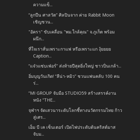
ความแข็...
“ลูกปืน ศาสวัต” ศิลปินจาก ค่าย Rabbit Moon
เชิญชวน...
"อัครา" ขับเคลื่อน "พม.ใกล้คุณ" จ.ภูเก็ต พร้อม
ผนึก...
ที่ใจเราสั่นเพราะกาแฟ หรือเพราะแก งุ้ยยยย
Caption...
“แจ๋วแซ่บเฟ่อร์” ส่งท้ายปีสุดยิ่งใหญ่ ชาวปิ่นเกล้า...
อิ่มบุญวันเกิด! “ลีน่า-หมิว” ชวนแฟนคลับ 100 คน
ร่...
“MI GROUP จับมือ STUDIO59 สร้างสรรค์งาน
หนัง “THE...
จุฬาฯ จัดเสวนาระดับโลกชี้ทางนวัตกรรมไทย ก้าว
สู่เศร...
เอ็ม บี เค เซ็นเตอร์ เปิดไฟประดับต้นคริสต์มาส
จับม...