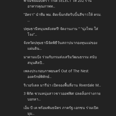
พาณิชย์มอบตรา Thai SELECT ให้ 202 ร้าน
อาหารคุณภาพท...
“อัครา” นำทีม พม. ติดเข็มกลัดริบบิ้นสีขาวให้ ครม.
...
ปทุมธานีหนุนพลังสตรี! จัดงานงาน “ “นุ่งไหม ใส่
โจง”...
จังหวัดปทุมธานีจัดพิธีวันสถาปนากองทุนแม่ของ
แผ่นดิน...
มาดามแป้ง ร่วมกับกรมส่งเสริมวัฒนธรรม สนับ
สนุนศิลปิ...
เพลงประกอบภาพยนตร์ Out of The Nest
องครักษ์พิทักษ์...
ริเวอร์เดล มารีน่า เปิดจองพื้นที่งาน Riverdale M...
3 พิกัด ชวนหนุ่มสาวชาวออฟฟิศ ปลดล็อกร่างกาย
บอกลา...
เอ็ม บี เค พร้อมพันธมิตร ภาครัฐ-เอกชน ร่วมเปิด
มุม...