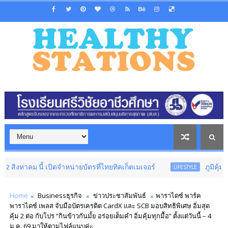
ม นี้ เปิดจำหน่ายบัตรที่ไทยทิคเก็ตเมเจอร์
ภูมิคุ้มกันดี ผิว
LIFESTYLE
Home
Businessธุรกิจ
ข่าวประชาสัมพันธ์
พาราไดซ์ พาร์ค
พาราไดซ์ เพลส จับมือบัตรเครดิต CardX และ SCB มอบสิทธิพิเศษ อิ่มสุด
คุ้ม 2 ต่อ กับโปร “กินข้าวกันมั้ย อร่อยเต็มคำ อิ่มคุ้มทุกมื้อ” ตั้งแต่วันนี้ – 4
ม.ค. 69 มาให้ตามไฟล์แนบค่ะ