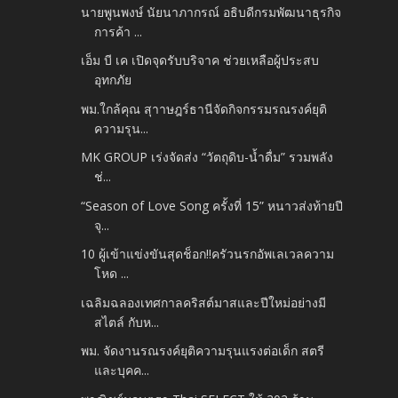
นายพูนพงษ์ นัยนาภากรณ์ อธิบดีกรมพัฒนาธุรกิจ
การค้า ...
เอ็ม บี เค เปิดจุดรับบริจาค ช่วยเหลือผู้ประสบ
อุทกภัย
พม.ใกล้คุณ สุาาษฎร์ธานีจัดกิจกรรมรณรงค์ยุติ
ความรุน...
MK GROUP เร่งจัดส่ง “วัตถุดิบ-น้ำดื่ม” รวมพลัง
ช่...
“Season of Love Song ครั้งที่ 15” หนาวส่งท้ายปี
จุ...
10 ผู้เข้าแข่งขันสุดช็อก!!ครัวนรกอัพเลเวลความ
โหด ...
เฉลิมฉลองเทศกาลคริสต์มาสและปีใหม่อย่างมี
สไตล์ กับห...
พม. จัดงานรณรงค์ยุติความรุนแรงต่อเด็ก สตรี
และบุคค...