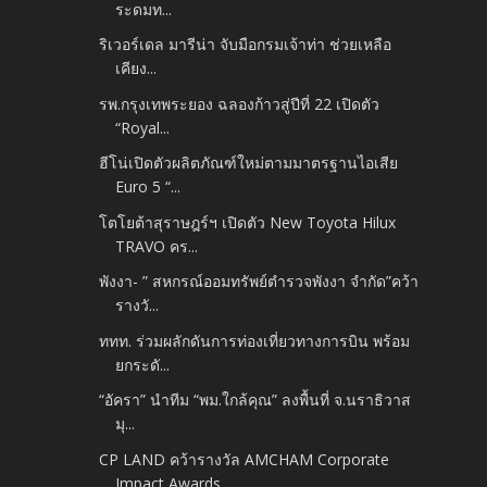
ระดมท...
ริเวอร์เดล มารีน่า จับมือกรมเจ้าท่า ช่วยเหลือ
เคียง...
รพ.กรุงเทพระยอง ฉลองก้าวสู่ปีที่ 22 เปิดตัว
“Royal...
ฮีโน่เปิดตัวผลิตภัณฑ์ใหม่ตามมาตรฐานไอเสีย
Euro 5 “...
โตโยต้าสุราษฎร์ฯ เปิดตัว New Toyota Hilux
TRAVO คร...
พังงา- ” สหกรณ์ออมทรัพย์ตำรวจพังงา จำกัด”คว้า
รางวั...
ททท. ร่วมผลักดันการท่องเที่ยวทางการบิน พร้อม
ยกระดั...
“อัครา” นำทีม “พม.ใกล้คุณ” ลงพื้นที่ จ.นราธิวาส
มุ...
CP LAND คว้ารางวัล AMCHAM Corporate
Impact Awards ...