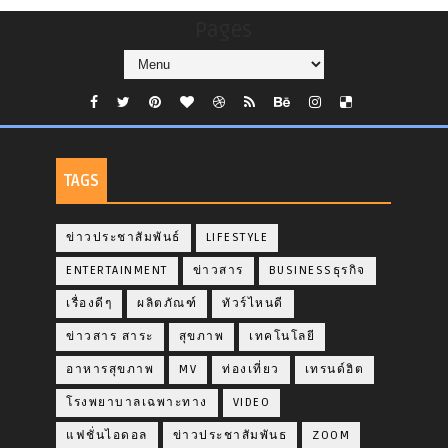
Pages
TAGS
ข่าวประชาสัมพันธ์
LIFESTYLE
ENTERTAINMENT
ข่าวสาร
BUSINESSธุรกิจ
เรื่องดีๆ
ผลิตภัณฑ์
ทัวร์ไหนดี
ข่าวสาร สาระ
สุขภาพ
เทคโนโลยี
อาหารสุขภาพ
MV
ท่องเที่ยว
เทรนด์ฮิต
โรงพยาบาลเฉพาะทาง
VIDEO
แฟชั่นไอดอล
ข่าวประชาสัมพันธ
ZOOM