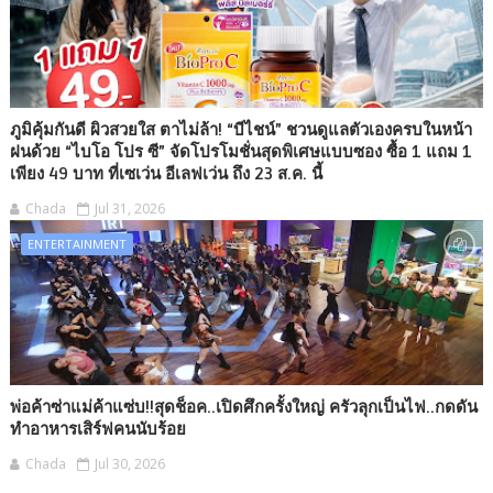
ภูมิคุ้มกันดี ผิวสวยใส ตาไม่ล้า! “บีไชน์” ชวนดูแลตัวเองครบในหน้า
ฝนด้วย “ไบโอ โปร ซี” จัดโปรโมชั่นสุดพิเศษแบบซอง ซื้อ 1 แถม 1
เพียง 49 บาท ที่เซเว่น อีเลฟเว่น ถึง 23 ส.ค. นี้
Chada
Jul 31, 2026
ENTERTAINMENT
พ่อค้าซ่าแม่ค้าแซ่บ!!สุดช็อค..เปิดศึกครั้งใหญ่ ครัวลุกเป็นไฟ..กดดัน
ทำอาหารเสิร์ฟคนนับร้อย
Chada
Jul 30, 2026