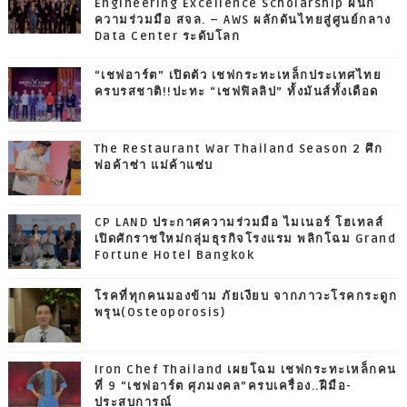
Engineering Excellence Scholarship ผนึก
ความร่วมมือ สจล. – AWS ผลักดันไทยสู่ศูนย์กลาง
Data Center ระดับโลก
“เชฟอาร์ต” เปิดตัว เชฟกระทะเหล็กประเทศไทย
ครบรสชาติ!!ปะทะ “เชฟฟิลลิป” ทั้งมันส์ทั้งเดือด
The Restaurant War Thailand Season 2 ศึก
พ่อค้าซ่า แม่ค้าแซ่บ
CP LAND ประกาศความร่วมมือ ไมเนอร์ โฮเทลส์
เปิดศักราชใหม่กลุ่มธุรกิจโรงแรม พลิกโฉม Grand
Fortune Hotel Bangkok
โรคที่ทุกคนมองข้าม ภัยเงียบ จากภาวะโรคกระดูก
พรุน(Osteoporosis)
Iron Chef Thailand เผยโฉม เชฟกระทะเหล็กคน
ที่ 9 “เชฟอาร์ต ศุภมงคล”ครบเครื่อง..ฝีมือ-
ประสบการณ์