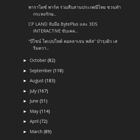
พาราไดซ์ พาร์ค ร่วมสืบสานประเพณีไทย ชวนทำ
กระทงรักษ...
CP LAND จับมือ BytePlus และ 3DS
INTERACTIVE ขับเคล...
“บีไชน์ ไดเปปไทด์ คอลลาเจน พลัส” บำรุงผิว เส
ริมควา...
October
(82)
►
September
(118)
►
August
(183)
►
July
(167)
►
June
(51)
►
May
(114)
►
April
(72)
►
March
(89)
►