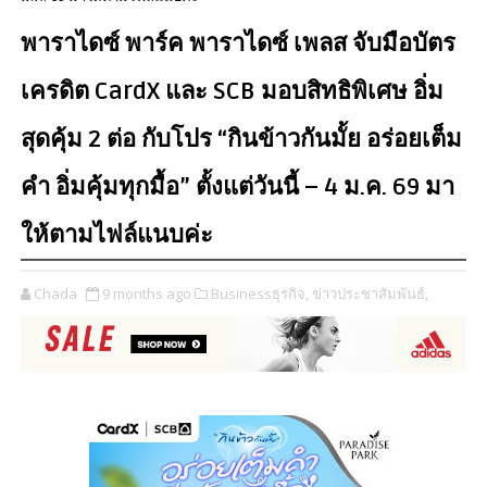
พาราไดซ์ พาร์ค พาราไดซ์ เพลส จับมือบัตร
เครดิต CardX และ SCB มอบสิทธิพิเศษ อิ่ม
สุดคุ้ม 2 ต่อ กับโปร “กินข้าวกันมั้ย อร่อยเต็ม
คำ อิ่มคุ้มทุกมื้อ” ตั้งแต่วันนี้ – 4 ม.ค. 69 มา
ให้ตามไฟล์แนบค่ะ
Chada
9 months ago
Businessธุรกิจ,
ข่าวประชาสัมพันธ์,