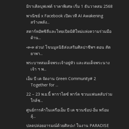
มิราเคิลบุฟเฟต์ ราคาพิเศษ เริ่ม 1 ธันวาคสม 2568
พาณิชย์ x Facebook เปิดเวที AI Awakening
สร้างพลัง...
สตาร์ทอัพชิลีและไทยเปิดมิติใหม่แห่งความร่วมมือ
ด้าน...
📣📣 ด่วน! โขนมูลนิธิส่งเสริมศิลปาชีพฯ ตอน สัต
ยาพา...
พระบาทสมเด็จพระเจ้าอยู่หัว และสมเด็จพระนาง
เจ้า ฯ พ...
เอ็ม บี เค จัดงาน Green Community# 2
Together for ...
22 – 23 พ.ย.นี้ พาราไดซ์ พาร์ค ชวนแฟนคลับร่วม
ใกล้ช...
ศูนย์การค้าในเครือเอ็ม บี เค ชวนช้อป-อิ่ม พร้อม
ลุ้...
ปลดปล่อยอารมณ์ด้วยศิลปะ! ในงาน PARADISE