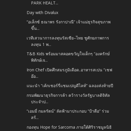
PARK HEALT...
Day with Divalux
“อเล็กซ์ ธณาพร รังกาปาณี” เจ้าแม่ธุรกิจสุขภาพ
ขึ้น...
เวทีเสวนาการลงทุนรัสเซีย–ไทย ชูศักยภาพการ
ลงทุน 1 พ...
T&B Kids พร้อมมาสคอตขวัญใจเด็กๆ “องครักษ์
พิทักษ์เจ...
Iron Chef เปิดศึกสมรภูมิเดือด..อาหารสเปน “เชฟ
อ๊อ...
แนะนำ “เค้กเชอร์รี่แชมเปญดีไลท์” ฉลองส่งท้ายปี
กรมพัฒนาธุรกิจการค้า คว้ารางวัลรัฐบาลดิจิทัล
ประจำป...
“เอมมี่ กมลรัตน์” ลัดฟ้ามาประกอบ “ป้าตือ” ร่วม
สร้...
กองทุน Hope for Sarcoma ภายใต้ศิริราชมูลนิธิ