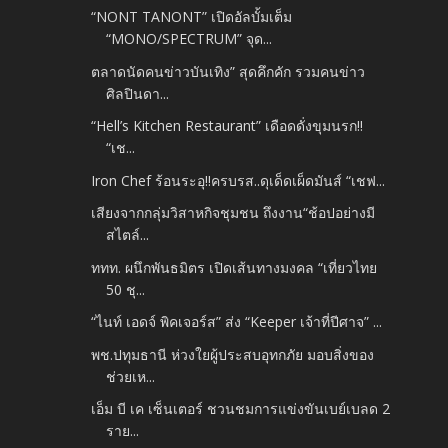
“NONT TANONT” เปิดอัลบั้มเต็ม
“MONO/SPECTRUM” จุด...
ตลาดนัดคนข่าวบันเทิง” สุดคึกคัก รวมคนข่าว
ศิลปินดา...
“Hell’s Kitchen Restaurant” เดือดดั่งขุมนรก!!
“เช...
Iron Chef ร้อนระอุ!!ครบรส..ดุเด็ดเผ็ดมันส์ “เชฟ...
เสียงจากกลุ่มวิสาหกิจชุมชน ถึงงาน“ช้อปอย่างมี
สไตล์...
ททท. ผนึกพันธมิตร เปิดเส้นทางมงคล “เที่ยวไทย
50 ชุ...
“ไนท์ เอดจ์ พิคเจอร์ส” ส่ง “Keeper เจ้าที่ปีศาจ” ...
พช.ปทุมธานี ห่วงใยผู้ประสบอุทกภัย มอบสิ่งของ
ช่วยเห...
เอ็ม บี เค เซ็นเตอร์ ชวนชมการแข่งขันเบย์เบลด 2
ราย...