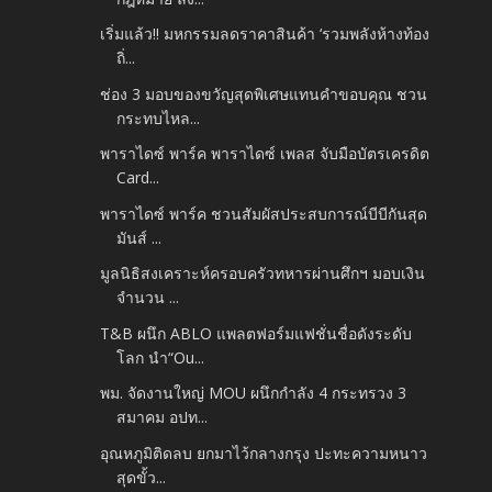
เริ่มแล้ว!! มหกรรมลดราคาสินค้า ‘รวมพลังห้างท้อง
ถิ่...
ช่อง 3 มอบของขวัญสุดพิเศษแทนคำขอบคุณ ชวน
กระทบไหล...
พาราไดซ์ พาร์ค พาราไดซ์ เพลส จับมือบัตรเครดิต
Card...
พาราไดซ์ พาร์ค ชวนสัมผัสประสบการณ์บีบีกันสุด
มันส์ ...
มูลนิธิสงเคราะห์ครอบครัวทหารผ่านศึกฯ มอบเงิน
จำนวน ...
T&B ผนึก ABLO แพลตฟอร์มแฟชั่นชื่อดังระดับ
โลก นำ“Ou...
พม. จัดงานใหญ่ MOU ผนึกกำลัง 4 กระทรวง 3
สมาคม อปท...
อุณหภูมิติดลบ ยกมาไว้กลางกรุง ปะทะความหนาว
สุดขั้ว...