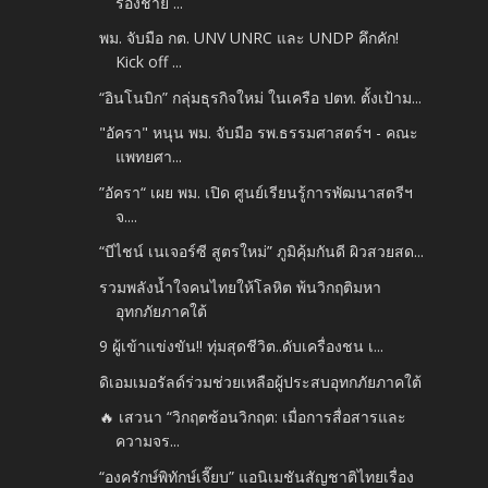
ร้องชาย ...
พม. จับมือ กต. UNV UNRC และ UNDP คึกคัก!
Kick off ...
“อินโนบิก” กลุ่มธุรกิจใหม่ ในเครือ ปตท. ตั้งเป้าม...
"อัครา" หนุน พม. จับมือ รพ.ธรรมศาสตร์ฯ - คณะ
แพทยศา...
”อัครา“ เผย พม. เปิด ศูนย์เรียนรู้การพัฒนาสตรีฯ
จ....
“บีไชน์ เนเจอร์ซี สูตรใหม่” ภูมิคุ้มกันดี ผิวสวยสด...
รวมพลังน้ำใจคนไทยให้โลหิต พ้นวิกฤติมหา
อุทกภัยภาคใต้
9 ผู้เข้าแข่งขัน!! ทุ่มสุดชีวิต..ดับเครื่องชน เ...
ดิเอมเมอรัลด์ร่วมช่วยเหลือผู้ประสบอุทกภัยภาคใต้
🔥 เสวนา “วิกฤตซ้อนวิกฤต: เมื่อการสื่อสารและ
ความจร...
“องครักษ์พิทักษ์เจี๊ยบ” แอนิเมชันสัญชาติไทยเรื่อง