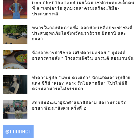
Iron Chef Thailand เผยโฉม เชฟกระทะเหล็กคน
ที่ 9 “เชฟอาร์ต ศุภมงคล”ครบเครื่อง..ฝีมือ-
ประสบการณ์
ทหารในกองทัพภาคที่4 ออกช่วยเหลือประชาชนที่
ประสบอุทกภัยในจังหวัดนราธิวาส ปัตตานี และ
ยะลา
ห้องอาหารปาริชาต เสริฟความอร่อย “ บุฟเฟต์
อาหารตามสั่ง ” โรงแรมอัศวิน แกรนด์ คอนเวนชั่น
ทำความรู้จัก “แทน ดวงแก้ว” นักแสดงดาวรุ่งป้าย
แดง ซีรีส์ “Play Park รักไม่คาดฝัน” โปรไฟล์ดี
ความสามารถไม่ธรรมดา
สถาบันพัฒนาผู้นำศาสนาอิสลาม จัดงานร่วมจิต
อาสา พัฒนาสังคม ครั้งที่ 2
@IIIIIIIIHOT