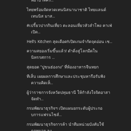
ไทยพร้อมจัดหวดเทนนิสนานาชาติ ไทยแลนด์
เทนนิส มาส...
#เปรี้ยวปากกินเที่ยว ตะลอนเที่ยวหัวลำโพง คาเฟ่
เปิด...
Hell’s Kitchen สุดเดือด!!เปิดเกมจำกัดจุดอ่อน เช...
ความสยองเริ่มขึ้นแล้ว! ดำดิ่งสู่โลกมืดใน
นิทรรศการ ...
สุดยอด “ปูขนฮ่องกง” ที่ห้องอาหารจีนหยก
ทีเส็บ เผยผลการศึกษาและประชุมหารือรับฟัง
ความคิดเห็...
ผู้ว่าราชการจังหวัดปทุมธานี ให้กำลังใจจิตอาสา
จัดทำ...
กรมพัฒนาธุรกิจฯ เปิดแผนยกระดับผู้ประกอ
บการแฟรนไชส์...
กรมพัฒนาธุรกิจการค้า นำทีมหน่วยบังคับใช้
กฎหมาย ลง...