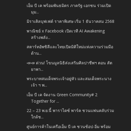
เอ็ม บี เค พร้อมพันธมิตร ภาครัฐ-เอกชน ร่วมเปิด
มุม...
มิราเคิลบุฟเฟต์ ราคาพิเศษ เริ่ม 1 ธันวาคสม 2568
พาณิชย์ x Facebook เปิดเวที AI Awakening
สร้างพลัง...
สตาร์ทอัพชิลีและไทยเปิดมิติใหม่แห่งความร่วมมือ
ด้าน...
📣📣 ด่วน! โขนมูลนิธิส่งเสริมศิลปาชีพฯ ตอน สัต
ยาพา...
พระบาทสมเด็จพระเจ้าอยู่หัว และสมเด็จพระนาง
เจ้า ฯ พ...
เอ็ม บี เค จัดงาน Green Community# 2
Together for ...
22 – 23 พ.ย.นี้ พาราไดซ์ พาร์ค ชวนแฟนคลับร่วม
ใกล้ช...
ศูนย์การค้าในเครือเอ็ม บี เค ชวนช้อป-อิ่ม พร้อม