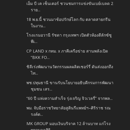
เอ็ม บี เค เซ็นเตอร์ ชวนชมการแข่งขันเบย์เบลด 2
ราย...
18 พ.ย.นี้ ชวนมาช้อปรักษ์โลก กับ ตลาดสายกรีน
ในงาน...
โรงแรมอวานี รัชดา กรุงเทพฯ เปิดตัวห้องดีลักซ์ซู
พีเ...
CP LAND x กทม. x ภาคีเครือข่าย สานพลังเปิด
“BKK FO...
ชิลีเร่งพัฒนานวัตกรรมผลผลิตเชอร์รี่ ดันส่งออกถึง
ไท...
พช.ปทุมธานี ขานรับนโยบายอธิบดีกรมการพัฒนา
ชุมชน เสร...
“60 ปี แห่งความสำเร็จ รุ่งเจริญ จิวเวลรี่” จากพล...
พม. จับมือราชวิทยาลัยสูตินรีแพทย์ฯ–ศิริราช รณ
รงค์ต...
MK GROUP มอบเงินบริจาค 12 ล้านบาท แก่โรง
พยาบาลศิริ...