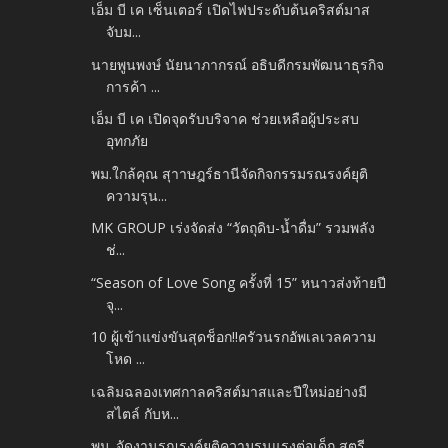
เอ็ม บี เค เซ็นเตอร์ เปิดไฟประดับต้นคริสต์มาส
จับม...
นายพูนพงษ์ นัยนาภากรณ์ อธิบดีกรมพัฒนาธุรกิจ
การค้า ...
เอ็ม บี เค เปิดจุดรับบริจาค ช่วยเหลือผู้ประสบ
อุทกภัย
พม.ใกล้คุณ สุาาษฎร์ธานีจัดกิจกรรมรณรงค์ยุติ
ความรุน...
MK GROUP เร่งจัดส่ง “วัตถุดิบ-น้ำดื่ม” รวมพลัง
ช่...
“Season of Love Song ครั้งที่ 15” หนาวส่งท้ายปี
จุ...
10 ผู้เข้าแข่งขันสุดช็อก!!ครัวนรกอัพเลเวลความ
โหด ...
เฉลิมฉลองเทศกาลคริสต์มาสและปีใหม่อย่างมี
สไตล์ กับห...
พม. จัดงานรณรงค์ยุติความรุนแรงต่อเด็ก สตรี