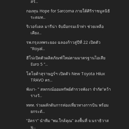
สร้...
กองทุน Hope for Sarcoma ภายใต้ศิริราชมูลนิธิ
ระดมท...
ริเวอร์เดล มารีน่า จับมือกรมเจ้าท่า ช่วยเหลือ
เคียง...
รพ.กรุงเทพระยอง ฉลองก้าวสู่ปีที่ 22 เปิดตัว
“Royal...
ฮีโน่เปิดตัวผลิตภัณฑ์ใหม่ตามมาตรฐานไอเสีย
Euro 5 “...
โตโยต้าสุราษฎร์ฯ เปิดตัว New Toyota Hilux
TRAVO คร...
พังงา- ” สหกรณ์ออมทรัพย์ตำรวจพังงา จำกัด”คว้า
รางวั...
ททท. ร่วมผลักดันการท่องเที่ยวทางการบิน พร้อม
ยกระดั...
“อัครา” นำทีม “พม.ใกล้คุณ” ลงพื้นที่ จ.นราธิวาส
มุ...