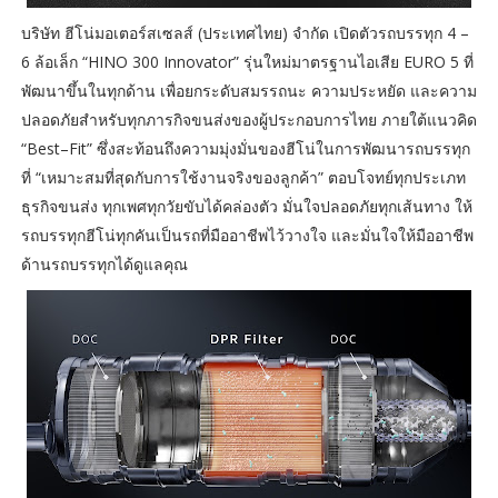
บริษัท ฮีโน่มอเตอร์สเซลส์ (ประเทศไทย) จำกัด เปิดตัวรถบรรทุก 4 –
6 ล้อเล็ก “HINO 300 Innovator” รุ่นใหม่มาตรฐานไอเสีย EURO 5 ที่
พัฒนาขึ้นในทุกด้าน เพื่อยกระดับสมรรถนะ ความประหยัด และความ
ปลอดภัยสำหรับทุกภารกิจขนส่งของผู้ประกอบการไทย ภายใต้แนวคิด
“Best–Fit” ซึ่งสะท้อนถึงความมุ่งมั่นของฮีโน่ในการพัฒนารถบรรทุก
ที่ “เหมาะสมที่สุดกับการใช้งานจริงของลูกค้า” ตอบโจทย์ทุกประเภท
ธุรกิจขนส่ง ทุกเพศทุกวัยขับได้คล่องตัว มั่นใจปลอดภัยทุกเส้นทาง ให้
รถบรรทุกฮีโน่ทุกคันเป็นรถที่มืออาชีพไว้วางใจ และมั่นใจให้มืออาชีพ
ด้านรถบรรทุกได้ดูแลคุณ