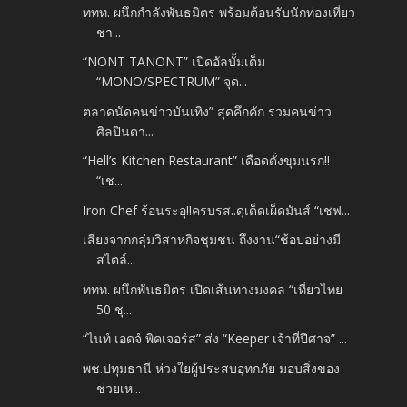
ททท. ผนึกกำลังพันธมิตร พร้อมต้อนรับนักท่องเที่ยว
ชา...
“NONT TANONT” เปิดอัลบั้มเต็ม
“MONO/SPECTRUM” จุด...
ตลาดนัดคนข่าวบันเทิง” สุดคึกคัก รวมคนข่าว
ศิลปินดา...
“Hell’s Kitchen Restaurant” เดือดดั่งขุมนรก!!
“เช...
Iron Chef ร้อนระอุ!!ครบรส..ดุเด็ดเผ็ดมันส์ “เชฟ...
เสียงจากกลุ่มวิสาหกิจชุมชน ถึงงาน“ช้อปอย่างมี
สไตล์...
ททท. ผนึกพันธมิตร เปิดเส้นทางมงคล “เที่ยวไทย
50 ชุ...
“ไนท์ เอดจ์ พิคเจอร์ส” ส่ง “Keeper เจ้าที่ปีศาจ” ...
พช.ปทุมธานี ห่วงใยผู้ประสบอุทกภัย มอบสิ่งของ
ช่วยเห...