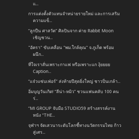
แ...
การแต่งตั้งตัวแทนจำหน่ายรายใหม่ และการเสริม
ความแข็...
“ลูกปืน ศาสวัต” ศิลปินจาก ค่าย Rabbit Moon
เชิญชวน...
"อัครา" ขับเคลื่อน "พม.ใกล้คุณ" จ.ภูเก็ต พร้อม
ผนึก...
ที่ใจเราสั่นเพราะกาแฟ หรือเพราะแก งุ้ยยยย
Caption...
“แจ๋วแซ่บเฟ่อร์” ส่งท้ายปีสุดยิ่งใหญ่ ชาวปิ่นเกล้า...
อิ่มบุญวันเกิด! “ลีน่า-หมิว” ชวนแฟนคลับ 100 คน
ร่...
“MI GROUP จับมือ STUDIO59 สร้างสรรค์งาน
หนัง “THE...
จุฬาฯ จัดเสวนาระดับโลกชี้ทางนวัตกรรมไทย ก้าว
สู่เศร...