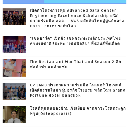
เปิดตัวโครงการทุน Advanced Data Center
Engineering Excellence Scholarship ผนึก
ความร่วมมือ สจล. – AWS ผลักดันไทยสู่ศูนย์กลาง
Data Center ระดับโลก
“เชฟอาร์ต” เปิดตัว เชฟกระทะเหล็กประเทศไทย
ครบรสชาติ!!ปะทะ “เชฟฟิลลิป” ทั้งมันส์ทั้งเดือด
The Restaurant War Thailand Season 2 ศึก
พ่อค้าซ่า แม่ค้าแซ่บ
CP LAND ประกาศความร่วมมือ ไมเนอร์ โฮเทลส์
เปิดศักราชใหม่กลุ่มธุรกิจโรงแรม พลิกโฉม Grand
Fortune Hotel Bangkok
โรคที่ทุกคนมองข้าม ภัยเงียบ จากภาวะโรคกระดูก
พรุน(Osteoporosis)