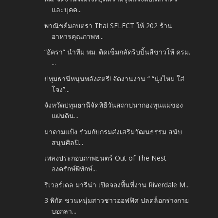
และบุคค...
พาณิชย์มอบตรา Thai SELECT ให้ 202 ร้าน
อาหารคุณภาพท...
“อัครา” นำทีม พม. ติดเข็มกลัดริบบิ้นสีขาวให้ ครม.
...
ปทุมธานีหนุนพลังสตรี! จัดงานงาน “ “นุ่งไหม ใส่
โจง”...
จังหวัดปทุมธานีจัดพิธีวันสถาปนากองทุนแม่ของ
แผ่นดิน...
มาดามแป้ง ร่วมกับกรมส่งเสริมวัฒนธรรม สนับ
สนุนศิลปิ...
เพลงประกอบภาพยนตร์ Out of The Nest
องครักษ์พิทักษ์...
ริเวอร์เดล มารีน่า เปิดจองพื้นที่งาน Riverdale M...
3 พิกัด ชวนหนุ่มสาวชาวออฟฟิศ ปลดล็อกร่างกาย
บอกลา...