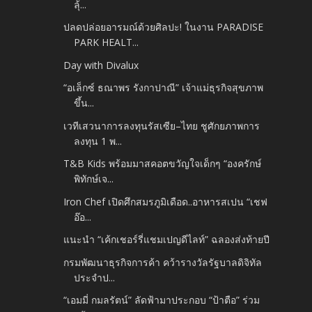
ลุ้...
ปลดปล่อยอารมณ์ด้วยศิลปะ! ในงาน PARADISE
PARK HEALT...
Day with Divalux
“อเล็กซ์ ธณาพร รังกาปาณี” เจ้าแม่ธุรกิจสุขภาพ
ขึ้น...
เวทีเสวนาการลงทุนรัสเซีย–ไทย ชูศักยภาพการ
ลงทุน 1 พ...
T&B Kids พร้อมมาสคอตขวัญใจเด็กๆ “องครักษ์
พิทักษ์เจ...
Iron Chef เปิดศึกสมรภูมิเดือด..อาหารสเปน “เชฟ
อ๊อ...
แนะนำ “เค้กเชอร์รี่แชมเปญดีไลท์” ฉลองส่งท้ายปี
กรมพัฒนาธุรกิจการค้า คว้ารางวัลรัฐบาลดิจิทัล
ประจำป...
“เอมมี่ กมลรัตน์” ลัดฟ้ามาประกอบ “ป้าตือ” ร่วม